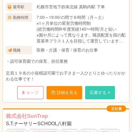
札幌市営地下鉄南北線 真駒内駅 下車
最寄駅
7:00～19:00/の間で８時間（月～土）
勤務時間
※1ヶ月単位の変形労働時間制
(総労働時間昨年度実績140〜時間/月と短い
※園や月によって異なります。職員配置を国の配
置基準プラス１人を目指して運営していますの
で、勤務時間が少なく、職員のプライベートや
医療・介護・保育 / 保育のお仕事
職種
保育の充実を実現していきます。貴方の応募が
プラス１人の配置になる可能性があります！)
・認可保育園での保育、担任業務
※契約社員は時間・曜日固定可能です。
定員１９名の小規模認可園でお子さま一人ひとりとゆったりかか
わる仕事です！
詳細を見る
応募する
キープ
正社員
株式会社SunTrap
S.T.ナーサリーSCHOOL八軒園