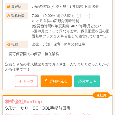
JR函館本線(小樽～旭川) 琴似駅 下車10分
最寄駅
7:00～19:00/の間で８時間（月～土）
勤務時間
※1ヶ月単位の変形労働時間制
(総労働時間昨年度実績140〜時間/月と短い
※園や月によって異なります。職員配置を国の配
置基準プラス１人を目指して運営していますの
で、勤務時間が少なく、職員のプライベートや
医療・介護・保育 / 保育のお仕事
職種
保育の充実を実現していきます。貴方の応募が
プラス１人の配置になる可能性があります！)
・認可保育園での保育、担任業務
※契約社員は時間・曜日固定可能です。
定員１９名の小規模認可園でお子さま一人ひとりとゆったりかか
わる仕事です！
詳細を見る
応募する
キープ
正社員
株式会社SunTrap
S.T.ナーサリーSCHOOL手稲前田園