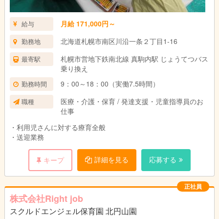
月給 171,000円～
給与
北海道札幌市南区川沿一条２丁目1-16
勤務地
札幌市営地下鉄南北線 真駒内駅 じょうてつバス
最寄駅
乗り換え
9：00～18：00（実働7.5時間）
勤務時間
医療・介護・保育 / 発達支援・児童指導員のお
職種
仕事
・利用児さんに対する療育全般
・送迎業務
詳細を見る
応募する
キープ
正社員
株式会社Right job
スクルドエンジェル保育園 北円山園