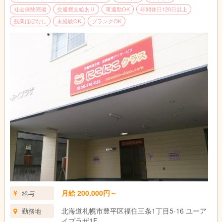
社会保険完備
交通費支給あり
車通勤OK
年間休日120日以上
残業ほぼなし
未経験OK
ブランクOK
月給 200,000円～
給与
北海道札幌市豊平区福住三条1丁目5-16 ユーア
勤務地
イプラザ1F