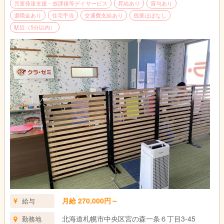
児童発達支援・放課後等デイサービス
昇給あり
賞与あり
退職金あり
住宅手当
交通費支給あり
残業ほぼなし
駅近（5分以内）
月給 270,000円～
給与
北海道札幌市中央区宮の森一条６丁目3-45
勤務地