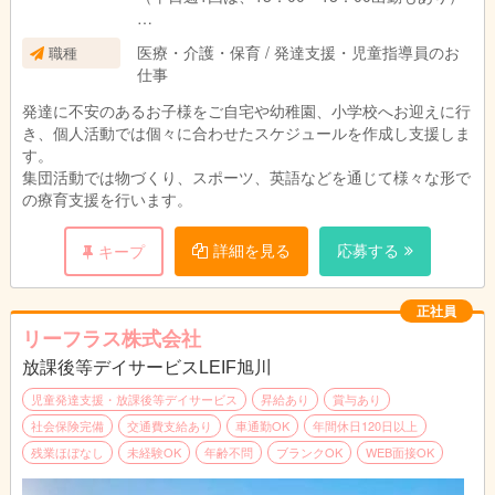
週休2日制です
医療・介護・保育 / 発達支援・児童指導員のお
職種
休日：日曜、祝日、平日1日、その他
仕事
発達に不安のあるお子様をご自宅や幼稚園、小学校へお迎えに行
き、個人活動では個々に合わせたスケジュールを作成し支援しま
す。
集団活動では物づくり、スポーツ、英語などを通じて様々な形で
の療育支援を行います。
詳細を見る
応募する
キープ
正社員
リーフラス株式会社
放課後等デイサービスLEIF旭川
児童発達支援・放課後等デイサービス
昇給あり
賞与あり
社会保険完備
交通費支給あり
車通勤OK
年間休日120日以上
残業ほぼなし
未経験OK
年齢不問
ブランクOK
WEB面接OK