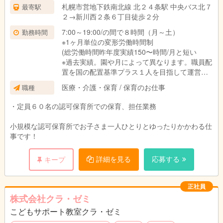
札幌市営地下鉄南北線 北２４条駅 中央バス北７
最寄駅
２→新川西２条６丁目徒歩２分
7:00～19:00/の間で８時間（月～土）
勤務時間
※1ヶ月単位の変形労働時間制
(総労働時間昨年度実績150〜時間/月と短い
※過去実績。園や月によって異なります。職員配
置を国の配置基準プラス１人を目指して運営し
ていますので、勤務時間が少なく、職員のプラ
医療・介護・保育 / 保育のお仕事
職種
イベートや保育の充実を実現していきます。貴
方の応募がプラス１人の配置になる可能性があ
・定員６０名の認可保育所での保育、担任業務
ります！)
小規模な認可保育所でお子さま一人ひとりとゆったりかかわる仕
※契約社員は時間・曜日固定可能です。
事です！
詳細を見る
応募する
キープ
正社員
株式会社クラ・ゼミ
こどもサポート教室クラ・ゼミ