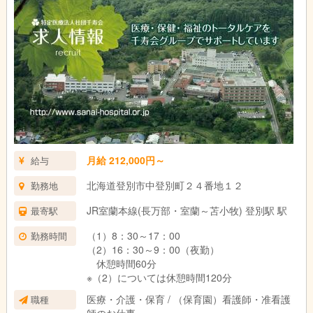
児童指導員としての任用資格が認められる方
・保育士、幼稚園教諭、教員資格など
・児童福祉の実務経験が2年以上(通算)
※詳しい事はお問い合わせ下さい
月給 212,000円～
給与
北海道登別市中登別町２４番地１２
勤務地
JR室蘭本線(長万部・室蘭～苫小牧) 登別駅 駅
最寄駅
（1）8：30～17：00
勤務時間
（2）16：30～9：00（夜勤）
休憩時間60分
※（2）については休憩時間120分
医療・介護・保育 / （保育園）看護師・准看護
職種