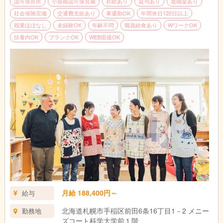
認可保育所
小規模認可保育園
昇給あり
賞与あり
退職金あり
社会保険完備
交通費支給あり
車通勤OK
年間休日120日以上
残業ほぼなし
未経験OK
年齢不問
職員給食あり
WワークOK
扶養内OK
ブランクOK
WEB面接OK
月給 188,400円～
給与
北海道札幌市手稲区前田6条16丁目1－2 メニー
勤務地
ズコート科学大学前１階