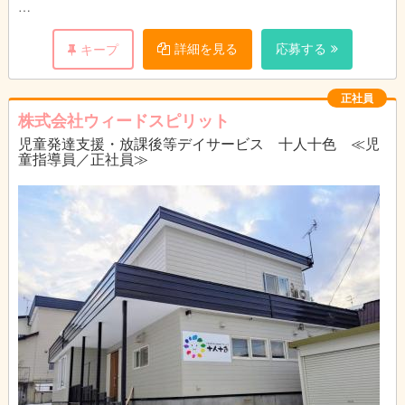
◆10:00～/申送り・職員ミーティング
前日の活動の振り返りと、当日の活動予定内容、利用児童の確認
詳細を見る
応募する
キープ
と対応について共有・送迎等の確認を行います。
◆11:00～/事務作業時間
正社員
時期に応じたレクリエーションや工作物などの準備。
株式会社ウィードスピリット
個別支援計画やモニタリング資料の作成・更新等の事務作業。
児童発達支援・放課後等デイサービス 十人十色 ≪児
レンタカー予約や体育施設予約、学校への事務連絡などの業務。
童指導員／正社員≫
◆12:00～13:00/休憩時間
休憩
昼食に出かけたり、音楽を聴いたり、動画を見たりなど
自由に過ごしています(^^♪
◆13:00～/送迎
学校の下校時間に合わせて近隣小学校へ送迎車(リース車両)でお
迎えに向かいます。
お迎え後は事業所に戻り、子どもたちがその日の宿題に取り組む
のをサポートしたり手伝ってあげたりします。
◆14:00～/事業所内の遊び
宿題後は、子どもたちの遊びの中で色々な面から成長をサポート