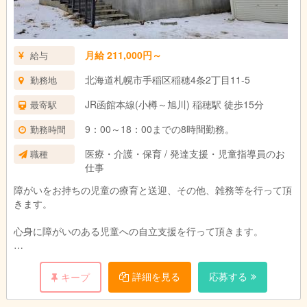
します。
例)
・トランプやUNOなどのカードゲームやパーティゲームで、ル
ールを守ったり相手との関りやコミュニケーションを育てます。
月給 211,000円～
給与
・ペーパークラフトや工作づくりで手先の器用な動き、道具の正
北海道札幌市手稲区稲穂4条2丁目11-5
勤務地
しい使い方などを学び、完成した作品の展示や感想を掲示して自
己肯定感にも繋げます。
JR函館本線(小樽～旭川) 稲穂駅 徒歩15分
最寄駅
◆15:45～/移動準備
9：00～18：00までの8時間勤務。
勤務時間
◆16:00～17:00/サッカー・運動療育の活動
医療・介護・保育 / 発達支援・児童指導員のお
職種
色々な動きで、体を動かすことの楽しさや仲間とのコミュニケー
仕事
ションを育て、ルールを守った中での活動で、規律や集団行動の
障がいをお持ちの児童の療育と送迎、その他、雑務等を行って頂
大切さを感じたり学んだりすることにも繋がっていきます。
きます。
◆17:00～/送迎
心身に障がいのある児童への自立支援を行って頂きます。
自宅まで、それぞれの送迎車で送り届けます。
自立支援の補助、一緒に遊ぶ、日常訓練など。
◆18:00～/退勤
事業所に戻り次第退勤。
詳細を見る
応募する
キープ
残業はほぼありません。