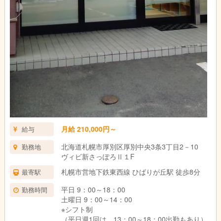
月給 210,000円～
給与
北海道札幌市厚別区厚別中央3条3丁目2－10
勤務地
ヴィビ新さっぽろⅡ１F
札幌市営地下鉄東西線 ひばりが丘駅 徒歩8分
最寄駅
平日 9：00～18：00
勤務時間
土曜日 9：00～14：00
※シフト制
（平日週1回は、13：00～18：00出勤もあり）