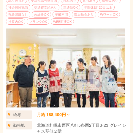
認可保育所
小規模認可保育園
昇給あり
賞与あり
退職金あり
社会保険完備
交通費支給あり
車通勤OK
年間休日120日以上
残業ほぼなし
未経験OK
年齢不問
職員給食あり
WワークOK
扶養内OK
ブランクOK
WEB面接OK
月給 188,400円～
給与
北海道札幌市西区八軒5条西2丁目3-23 グレイシ
勤務地
ャス琴似２階