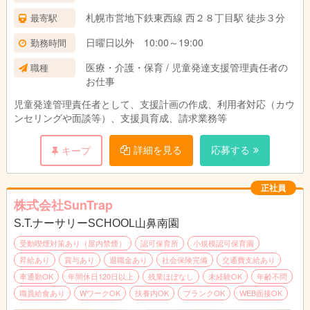
札幌市営地下鉄東西線 西２８丁目駅 徒歩３分
最寄駅
日曜日以外 10:00～19:00
勤務時間
医療・介護・保育 / 児童発達支援管理責任者の
職種
お仕事
児童発達管理責任者として、支援計画の作成、利用者対応（カウ
ンセリングや面談等）、支援員育成、請求業務等
詳細を見る
応募する
キープ
正社員
株式会社SunTrap
S.T.ナーサリーSCHOOL山鼻南園
受動喫煙対策あり（屋内禁煙）
認可保育所
小規模認可保育園
昇給あり
賞与あり
退職金あり
社会保険完備
交通費支給あり
車通勤OK
年間休日120日以上
残業ほぼなし
未経験OK
年齢不問
職員給食あり
WワークOK
扶養内OK
ブランクOK
WEB面接OK