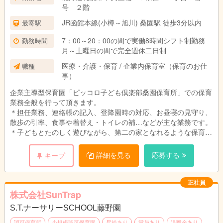
号 ２階
JR函館本線(小樽～旭川) 桑園駅 徒歩3分以内
最寄駅
7：00～20：00の間で実働8時間シフト制勤務
勤務時間
月～土曜日の間で完全週休二日制
医療・介護・保育 / 企業内保育室（保育のお仕
職種
事）
企業主導型保育園「ピッコロ子ども倶楽部桑園保育所」での保育
業務全般を行って頂きます。
＊担任業務、連絡帳の記入、登降園時の対応、お昼寝の見守り、
散歩の引率、食事や着替え・トイレの補…などが主な業務です。
＊子どもとたのしく遊びながら、第二の家となれるような保育園
づくりをしていただきます。
＊ブランクのある方、実務経験の浅い方も歓迎いたします。
詳細を見る
応募する
キープ
＊持ち帰りの仕事がないように勤務時間内でみんなで協力し合い
ます。
＊ピアノができなくても大丈夫です◎得意なことを活かして働き
正社員
ませんか？
株式会社SunTrap
S.T.ナーサリーSCHOOL藤野園
アピールポイント:
＊ＪＲ桑園駅すぐそばなので、通勤に便利！イオン桑園店もすぐ
認可保育所
小規模認可保育園
昇給あり
賞与あり
退職金あり