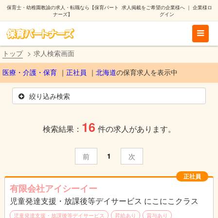
保育士・幼稚園教諭の求人・転職なら【保育パート
求人掲載をご希望の企業様へ
｜
企業様ロ
ナーズ】
グイン
トップ
求人検索画面
医療・介護・保育
正社員
北海道
の保育求人を表示中
絞り込み検索
16
検索結果：
件の求人があります。
1
前
次
正社員
有限会社アイシーイー
児童発達支援・放課後等デイサービス にこにこクラス
児童発達支援・放課後等デイサービス
昇給あり
賞与あり