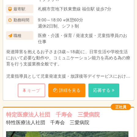
札幌市営地下鉄東豊線 福住駅 徒歩7分
最寄駅
9:00～18:00 ※休憩60分
勤務時間
週休2日制、シフト制
医療・介護・保育 / 発達支援・児童指導員のお
職種
仕事
発達障害を抱えるお子さま(3歳～18歳)に、日常生活や学校生活
において必要な動作や、コミュニケーション能力を高める為の療
育を行う支援業務全般です。
児童指導員として児童発達支援・放課後等デイサービスにおける
・日々の活動内容の決定とスタッフ間との情報共有
・児童指導員同志、児発管や管理者と協力して集団活動の計画
詳細を見る
応募する
キープ
・PC操作での各種書類作成
・個別支援計画の作成補助
・通所児童の送迎
正社員
特定医療法人社団 千寿会 三愛病院
スキルアップによる昇給も可能です。
特性医療法人社団 千寿会 三愛病院
【資格保有者のみの募集】