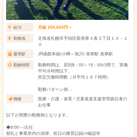
◆15:45～/移動準備
◆16:00～17:00/サッカー・運動療育の活動
月給 254,643円～
給与
色々な動きで、体を動かすことの楽しさや仲間とのコミュニケー
ションを育て、ルールを守った中での活動で、規律や集団行動の
北海道札幌市手稲区新発寒４条３丁目１４－１
勤務地
大切さを感じたり学んだりすることにも繋がっていきます。
０
◆17:00～/送迎
JR函館本線(小樽～旭川) 発寒駅 発寒駅
最寄駅
自宅まで、それぞれの送迎車で送り届けます。
勤務時間は、原則8：00～19：00の間で、実働
勤務時間
平均８時間以下。
◆18:00～/退勤
所定労働時間数（月平均１６７時間）
事業所に戻り次第退勤。
残業はほぼありません。
勤務パターン例
8:00～17:00(休憩1時間)
医療・介護・保育 / 児童発達支援管理責任者の
職種
9:00～18:00(休憩1時間)
お仕事
上記以外の時間帯での勤務も調整可能です。お
気軽にご相談ください。
以下が実際の勤務例となります。
◆9:00～/出社
朝礼と事業所内の清掃、前日の療育記録の確認等