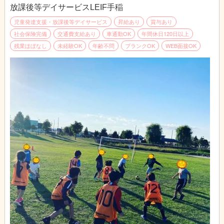
個別支援計画やモニタリング資料の作成・更新等の事務作業。
放課後等デイサービスLEIF手稲
レンタカー予約や体育施設予約、学校への事務連絡などの業務。
児童発達支援・放課後等デイサービス
昇給あり
賞与あり
◆12:00～13:00/休憩時間
社会保険完備
交通費支給あり
車通勤OK
年間休日120日以上
休憩
残業ほぼなし
未経験OK
年齢不問
ブランクOK
WEB面接OK
昼食に出かけたり、音楽を聴いたり、動画を見たりなど
自由に過ごしています(^^♪
◆13:00～/送迎
学校の下校時間に合わせて近隣小学校へ送迎車(リース車両)でお
迎えに向かいます。
お迎え後は事業所に戻り、子どもたちがその日の宿題に取り組む
のをサポートしたり手伝ってあげたりします。
◆14:00～/事業所内の遊び
宿題後は、子どもたちの遊びの中で色々な面から成長をサポート
します。
例)
・トランプやUNOなどのカードゲームやパーティゲームで、ル
ールを守ったり相手との関りやコミュニケーションを育てます。
・ペーパークラフトや工作づくりで手先の器用な動き、道具の正
しい使い方などを学び、完成した作品の展示や感想を掲示して自
己肯定感にも繋げます。