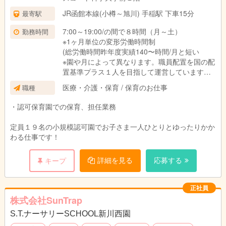
JR函館本線(小樽～旭川) 手稲駅 下車15分
最寄駅
7:00～19:00/の間で８時間（月～土）
勤務時間
※1ヶ月単位の変形労働時間制
(総労働時間昨年度実績140〜時間/月と短い
※園や月によって異なります。職員配置を国の配
置基準プラス１人を目指して運営していますの
で、勤務時間が少なく、職員のプライベートや
医療・介護・保育 / 保育のお仕事
職種
保育の充実を実現していきます。貴方の応募が
プラス１人の配置になる可能性があります！)
・認可保育園での保育、担任業務
※契約社員は時間・曜日固定可能です。
定員１９名の小規模認可園でお子さま一人ひとりとゆったりかか
わる仕事です！
詳細を見る
応募する
キープ
正社員
株式会社SunTrap
S.T.ナーサリーSCHOOL新川西園