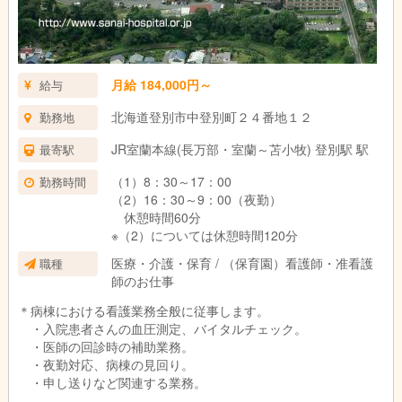
月給 184,000円～
給与
北海道登別市中登別町２４番地１２
勤務地
JR室蘭本線(長万部・室蘭～苫小牧) 登別駅 駅
最寄駅
（1）8：30～17：00
勤務時間
（2）16：30～9：00（夜勤）
休憩時間60分
※（2）については休憩時間120分
医療・介護・保育 / （保育園）看護師・准看護
職種
師のお仕事
＊病棟における看護業務全般に従事します。
・入院患者さんの血圧測定、バイタルチェック。
・医師の回診時の補助業務。
・夜勤対応、病棟の見回り。
・申し送りなど関連する業務。