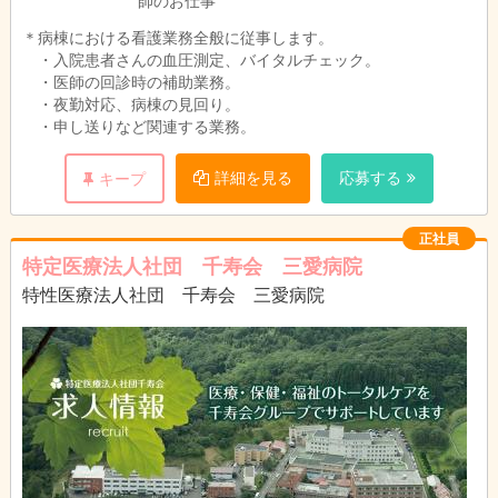
師のお仕事
＊病棟における看護業務全般に従事します。
・入院患者さんの血圧測定、バイタルチェック。
・医師の回診時の補助業務。
・夜勤対応、病棟の見回り。
・申し送りなど関連する業務。
詳細を見る
応募する
キープ
正社員
特定医療法人社団 千寿会 三愛病院
特性医療法人社団 千寿会 三愛病院