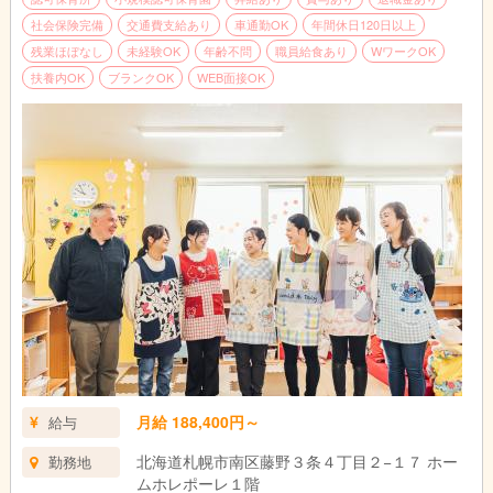
そば！
社会保険完備
交通費支給あり
車通勤OK
年間休日120日以上
＊専任の事務職員が常駐しているので保育に専念できる環境で
残業ほぼなし
未経験OK
年齢不問
職員給食あり
WワークOK
す。
扶養内OK
ブランクOK
WEB面接OK
＊ブランクのある方、実務経験の浅い方も丁寧に指導します。
＊園児数は３０名前後のため子どもたちひとりひとりと丁寧に係
わる保育を心掛けています
月給 188,400円～
給与
北海道札幌市南区藤野３条４丁目２−１７ ホー
勤務地
ムホレポーレ１階