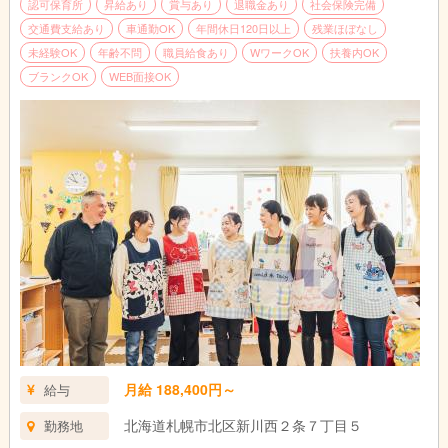
認可保育所
昇給あり
賞与あり
退職金あり
社会保険完備
交通費支給あり
車通勤OK
年間休日120日以上
残業ほぼなし
未経験OK
年齢不問
職員給食あり
WワークOK
扶養内OK
ブランクOK
WEB面接OK
月給 188,400円～
給与
北海道札幌市北区新川西２条７丁目５
勤務地