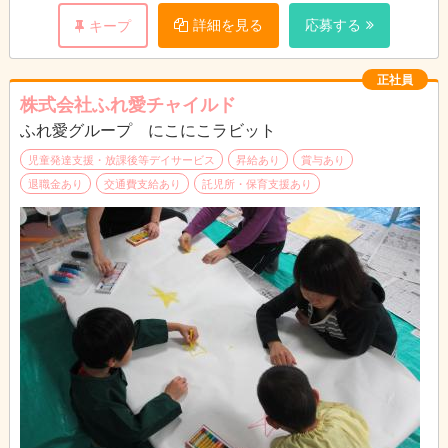
詳細を見る
応募する
キープ
正社員
株式会社ふれ愛チャイルド
ふれ愛グループ にこにこラビット
児童発達支援・放課後等デイサービス
昇給あり
賞与あり
退職金あり
交通費支給あり
託児所・保育支援あり