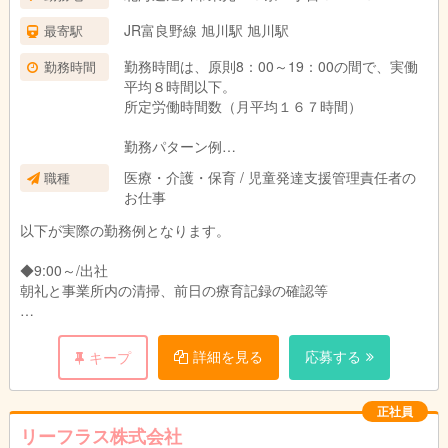
JR富良野線 旭川駅 旭川駅
最寄駅
勤務時間は、原則8：00～19：00の間で、実働
勤務時間
平均８時間以下。
所定労働時間数（月平均１６７時間）
勤務パターン例
8:00～17:00(休憩1時間)
医療・介護・保育 / 児童発達支援管理責任者の
職種
9:00～18:00(休憩1時間)
お仕事
上記以外の時間帯での勤務も調整可能です。お
気軽にご相談ください。
以下が実際の勤務例となります。
◆9:00～/出社
朝礼と事業所内の清掃、前日の療育記録の確認等
◆10:00～/申送り・職員ミーティング
前日の活動の振り返りと、当日の活動予定内容、利用児童の確認
詳細を見る
応募する
キープ
と対応について共有・送迎等の確認を行います。
◆11:00～/事務作業時間
正社員
時期に応じたレクリエーションや工作物などの準備。
リーフラス株式会社