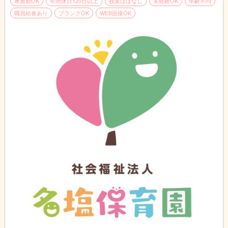
車通勤OK
年間休日120日以上
残業ほぼなし
未経験OK
年齢不問
職員給食あり
ブランクOK
WEB面接OK