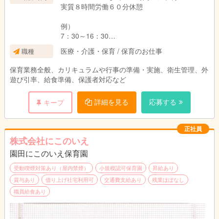
実質８時間労働６０分休憩
例）
7：30～16：30
8：30～17：30
医療・介護・保育 / 保育のお仕事
職種
9：30～18：30
保育業務全般、カリキュラムや行事の準備・実施、衛生管理、外
※ただし延長保育があった場合は最大19：30ま
遊び引率、給食準備、保護者対応など
でのシフトとなります。
詳細を見る
応募する
キープ
正社員
株式会社にこのいえ
園田にこのいえ保育園
受動喫煙対策あり（屋内禁煙）
小規模認可保育園
昇給あり
賞与あり
借り上げ社宅利用可
交通費支給あり
残業ほぼなし
職員給食あり