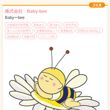
【保育方針】
正社員
◎乳児クラスは、ゆるやかな育児担当制で一人ひとりに丁寧に関
株式会社 Baby-bee
わる保育を行う。
Babyーbee
◎幼児クラスは異年齢グループでも生活し、小さい子への思いや
りの心を育む。
小規模認可保育園
昇給あり
賞与あり
住宅手当
◎開放的な遊びで、のびやかな心が育めるよう保育の内容を工夫
借り上げ社宅利用可
交通費支給あり
車通勤OK
年間休日120日以上
する。
未経験OK
年齢不問
ブランクOK
◎安田式遊具に親しみ、乳幼児の体力、意欲向上を図るととも
に、安全意識も高めていく。
◎良質な玩具、手作りおもちゃなどを使って、イメージを広げて
遊ぶ経験を大切にする。
◎バランスよく和食中心、薄味の献立内容の美味しい給食、おや
つを毎日手作りする。
◎季節感のある栽培活動をもとに、全年齢児が楽しいクッキング
を経験して「おいしく食べて生き生き過ごす」食育を展開する。