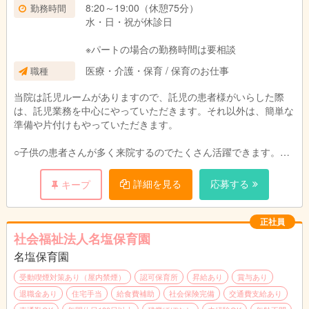
8:20～19:00（休憩75分）
勤務時間
水・日・祝が休診日
※パートの場合の勤務時間は要相談
医療・介護・保育 / 保育のお仕事
職種
当院は託児ルームがありますので、託児の患者様がいらした際
は、託児業務を中心にやっていただきます。それ以外は、簡単な
準備や片付けもやっていただきます。
○子供の患者さんが多く来院するのでたくさん活躍できます。
○院内勉強会、院外研修など充実しています！
○希望者には資格取得のチャンスもあります。
詳細を見る
応募する
キープ
○イベント企画・運用
正社員
社会福祉法人名塩保育園
名塩保育園
受動喫煙対策あり（屋内禁煙）
認可保育所
昇給あり
賞与あり
退職金あり
住宅手当
給食費補助
社会保険完備
交通費支給あり