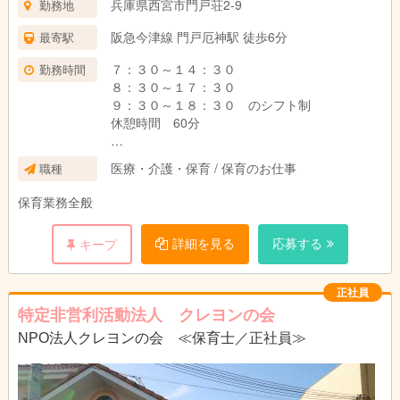
兵庫県西宮市門戸荘2-9
勤務地
阪急今津線 門戸厄神駅 徒歩6分
最寄駅
７：３０～１４：３０
勤務時間
８：３０～１７：３０
９：３０～１８：３０ のシフト制
休憩時間 60分
土曜日出勤 月１回程度
医療・介護・保育 / 保育のお仕事
職種
土曜日出勤の時は平日に振替休日
あり
保育業務全般
詳細を見る
応募する
キープ
正社員
特定非営利活動法人 クレヨンの会
NPO法人クレヨンの会 ≪保育士／正社員≫