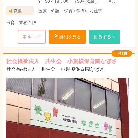
9：30～18：00 （30分残業） 〃
9：30～18：30 （60分残業） 〃
医療・介護・保育 / 保育のお仕事
職種
10：00～19：00 （60分残業） 〃
保育士業務全般
詳細を見る
応募する
キープ
正社員
社会福祉法人 共生会 小規模保育園なぎさ
社会福祉法人 共生会 小規模保育園なぎさ