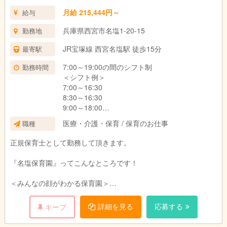
月給 215,444円～
給与
兵庫県西宮市名塩1-20-15
勤務地
JR宝塚線 西宮名塩駅 徒歩15分
最寄駅
7:00～19:00の間のシフト制
勤務時間
＜シフト例＞
7:00～16:30
8:30～16:30
9:00～18:00
10:00～19:00
医療・介護・保育 / 保育のお仕事
職種
正規保育士として勤務して頂きます。
『名塩保育園』ってこんなところです！
＜みんなの顔がわかる保育園＞
小規模ならではのメリットとして
「みんなの顔がわかる」ことが強みです！
詳細を見る
応募する
キープ
子どもたちはもちろん、職員や保護者など
みんなの顔がわかる環境で、ゆったりと保育を行っています。