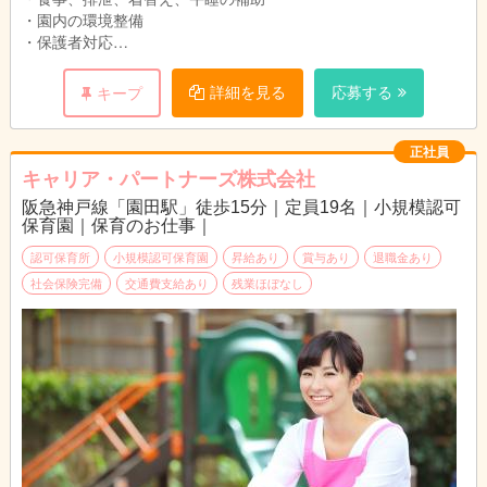
・園内の環境整備
・保護者対応
・連絡帳、各書類の記入
詳細を見る
応募する
キープ
正社員
キャリア・パートナーズ株式会社
阪急神戸線「園田駅」徒歩15分｜定員19名｜小規模認可
保育園｜保育のお仕事｜
認可保育所
小規模認可保育園
昇給あり
賞与あり
退職金あり
社会保険完備
交通費支給あり
残業ほぼなし