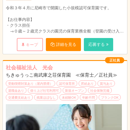
令和３年４月に尼崎市で開園した小規模認可保育園です。
【お仕事内容】
・クラス担任
→０歳～２歳児クラスの園児の保育業務全般（登園の受け入
れ・戸外遊び・食事や排せつの援助・午睡時の見守り等）をお願
いします。
詳細を見る
応募する
キープ
・その他保育業務に付随する仕事。
正社員
１９名程の少人数制なので、子どもたちとの距離が近くアットホ
社会福祉法人 光会
ームな雰囲気です♪
ちきゅうっこ南武庫之荘保育園 ≪保育士／正社員≫
受動喫煙対策あり（屋内禁煙）
認可保育所
昇給あり
賞与あり
退職金あり
借り上げ社宅利用可
新規オープン
社会保険完備
交通費支給あり
残業ほぼなし
未経験OK
年齢不問
ブランクOK