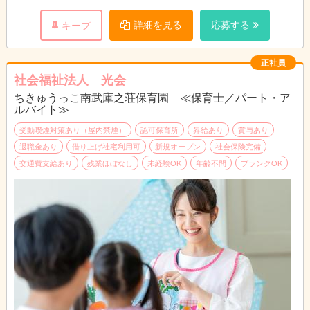
詳細を見る
応募する
キープ
正社員
社会福祉法人 光会
ちきゅうっこ南武庫之荘保育園 ≪保育士／パート・ア
ルバイト≫
受動喫煙対策あり（屋内禁煙）
認可保育所
昇給あり
賞与あり
退職金あり
借り上げ社宅利用可
新規オープン
社会保険完備
交通費支給あり
残業ほぼなし
未経験OK
年齢不問
ブランクOK