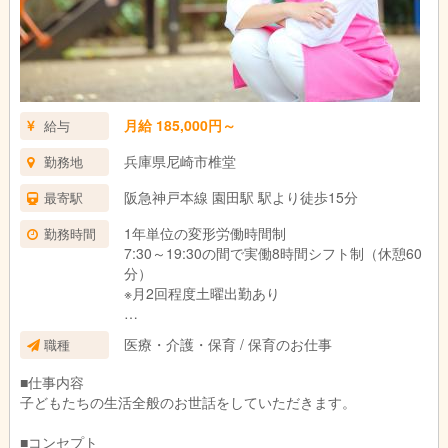
月給 185,000円～
給与
兵庫県尼崎市椎堂
勤務地
阪急神戸本線 園田駅 駅より徒歩15分
最寄駅
1年単位の変形労働時間制
勤務時間
7:30～19:30の間で実働8時間シフト制（休憩60
分）
※月2回程度土曜出勤あり
◆残業は月平均1時間と少なく、持ち帰り仕事は
医療・介護・保育 / 保育のお仕事
職種
ほとんどありません！
・ICTシステムを導入して業務の効率化図ってい
■仕事内容
ます。
子どもたちの生活全般のお世話をしていただきます。
・複数担任制で業務を分担し、一人あたりの負
担を軽減しています。
■コンセプト