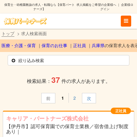
保育士・幼稚園教諭の求人・転職なら【保育パート
求人掲載をご希望の企業様へ
｜
企業様ロ
ナーズ】
グイン
トップ
求人検索画面
医療・介護・保育
保育のお仕事
正社員
兵庫県
の保育求人を表
絞り込み検索
37
検索結果：
件の求人があります。
1
2
前
次
正社員
キャリア・パートナーズ株式会社
【伊丹市】認可保育園での保育士業務／宿舎借上げ制度
あり｜