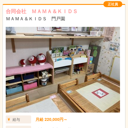
正社員
＜ゆとりを持って保育を行っています＞
合同会社 ＭＡＭＡ＆ＫＩＤＳ
ＭＡＭＡ＆ＫＩＤＳ 門戸園
小規模な保育園ではありますが、子ども達に偏りなく様々な体験
をしてもらいたいとの思いを共有しながら、日々の保育を行って
います。
特に「おんがくあそび」「うんどうあそび」では、園外から専門
講師を招き、子ども達と一緒に職員も楽しみながら学びを深めて
います。
ひとりひとりの成長を実感しながら、じっくりと個性を伸ばす保
育を行うことができます。
＜お休みが取りやすいのも自慢のひとつ！＞
お休みの多さと、トータルの勤務時間が短いことが自慢です！
土曜日出勤日の振替休を必ず取得するなど、プライベートも充実
できる勤務環境です。
シフトの調整は、保育士さんが主体となって、公平で働きやすい
シフト組を自主的に行っていますよ。
月給 220,000円～
給与