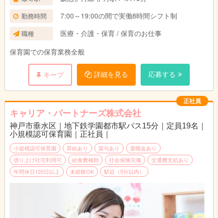
7:00～19:00の間で実働8時間シフト制
勤務時間
医療・介護・保育 / 保育のお仕事
職種
保育園での保育業務全般
詳細を見る
応募する
キープ
正社員
キャリア・パートナーズ株式会社
神戸市垂水区｜地下鉄学園都市駅バス15分｜定員19名｜
小規模認可保育園｜正社員｜
小規模認可保育園
昇給あり
賞与あり
退職金あり
借り上げ社宅利用可
給食費補助
社会保険完備
交通費支給あり
年間休日120日以上
未経験OK
駅近（5分以内）