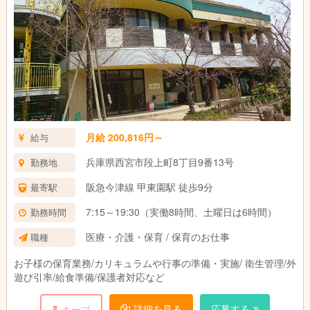
月給 200,816円～
給与
兵庫県西宮市段上町8丁目9番13号
勤務地
阪急今津線 甲東園駅 徒歩9分
最寄駅
7:15～19:30（実働8時間、土曜日は6時間）
勤務時間
医療・介護・保育 / 保育のお仕事
職種
お子様の保育業務/カリキュラムや行事の準備・実施/ 衛生管理/外
遊び引率/給食準備/保護者対応など
詳細を見る
応募する
キープ