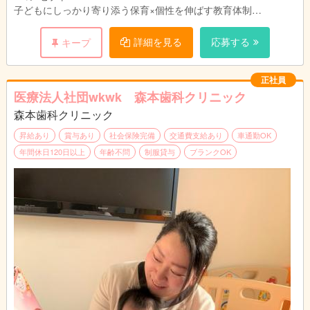
・事務作業は専任のスタッフが担当しているた
子どもにしっかり寄り添う保育×個性を伸ばす教育体制
め、保育の仕事に専念できる環境です。
塾運営から始まった法人だからこそ、寄り添いと個性を伸ばす教
育体制を大切にしています。
詳細を見る
応募する
キープ
■保育理念
「豊かに生きる力の基礎を育てる」
正社員
丁寧に子どもに関わり、子どもが保育者との愛着・信頼関係を結
医療法人社団wkwk 森本歯科クリニック
び「自分は愛されている」「何かあれば助けてもらえる」という
森本歯科クリニック
基本的信頼感や「存在価値のある人間」という自己肯定感を育て
ていきます。それらを根幹に、「何があっても大丈夫」「頑張っ
昇給あり
賞与あり
社会保険完備
交通費支給あり
車通勤OK
てみよう」という前向きな情動、向上心を育むことに繋げます。
年間休日120日以上
年齢不問
制服貸与
ブランクOK