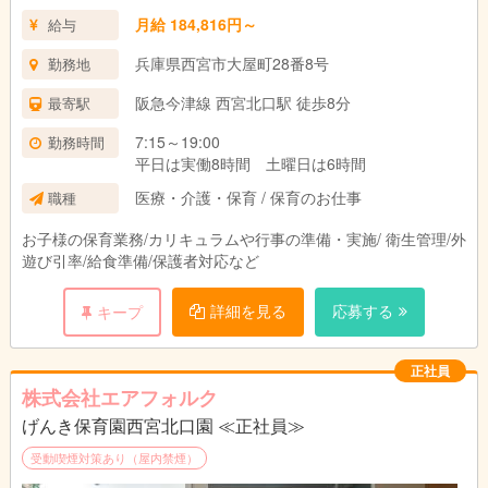
月給 184,816円～
給与
兵庫県西宮市大屋町28番8号
勤務地
阪急今津線 西宮北口駅 徒歩8分
最寄駅
7:15～19:00
勤務時間
平日は実働8時間 土曜日は6時間
医療・介護・保育 / 保育のお仕事
職種
お子様の保育業務/カリキュラムや行事の準備・実施/ 衛生管理/外
遊び引率/給食準備/保護者対応など
詳細を見る
応募する
キープ
正社員
株式会社エアフォルク
げんき保育園西宮北口園 ≪正社員≫
受動喫煙対策あり（屋内禁煙）