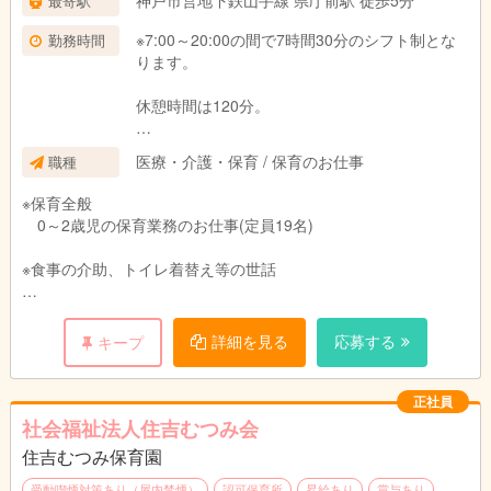
神戸市営地下鉄山手線 県庁前駅 徒歩5分
最寄駅
※7:00～20:00の間で7時間30分のシフト制とな
勤務時間
ります。
休憩時間は120分。
時間外 有 月平均６時間
医療・介護・保育 / 保育のお仕事
職種
※保育全般
0～2歳児の保育業務のお仕事(定員19名)
※食事の介助、トイレ着替え等の世話
※電話対応
詳細を見る
応募する
キープ
※施設の掃除、安全管理
※配布物の作成
正社員
社会福祉法人住吉むつみ会
住吉むつみ保育園
受動喫煙対策あり（屋内禁煙）
認可保育所
昇給あり
賞与あり