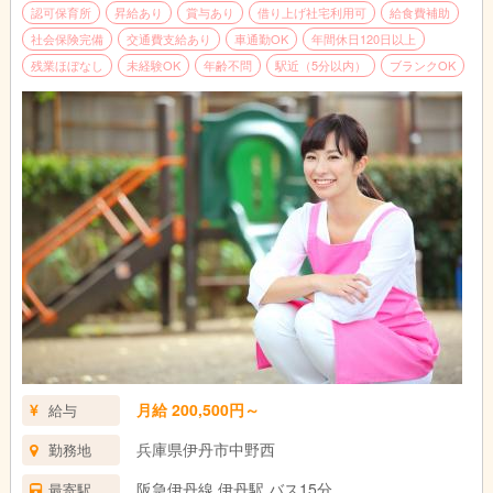
認可保育所
昇給あり
賞与あり
借り上げ社宅利用可
給食費補助
社会保険完備
交通費支給あり
車通勤OK
年間休日120日以上
残業ほぼなし
未経験OK
年齢不問
駅近（5分以内）
ブランクOK
月給 200,500円～
給与
兵庫県伊丹市中野西
勤務地
阪急伊丹線 伊丹駅 バス15分
最寄駅