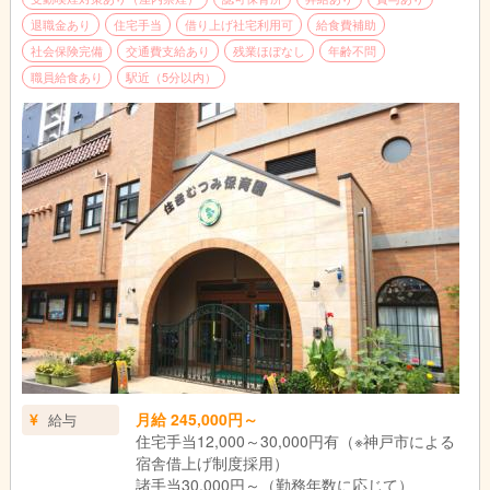
退職金あり
住宅手当
借り上げ社宅利用可
給食費補助
社会保険完備
交通費支給あり
残業ほぼなし
年齢不問
職員給食あり
駅近（5分以内）
月給 245,000円～
給与
住宅手当12,000～30,000円有（※神戸市による
宿舎借上げ制度採用）
諸手当30,000円～（勤務年数に応じて）