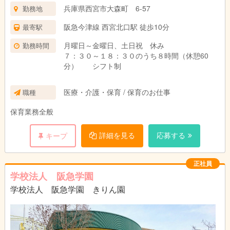
兵庫県西宮市大森町 6-57
勤務地
阪急今津線 西宮北口駅 徒歩10分
最寄駅
月曜日～金曜日、土日祝 休み
勤務時間
７：３０～１８：３０のうち８時間（休憩60
分） シフト制
医療・介護・保育 / 保育のお仕事
職種
保育業務全般
詳細を見る
応募する
キープ
正社員
学校法人 阪急学園
学校法人 阪急学園 きりん園