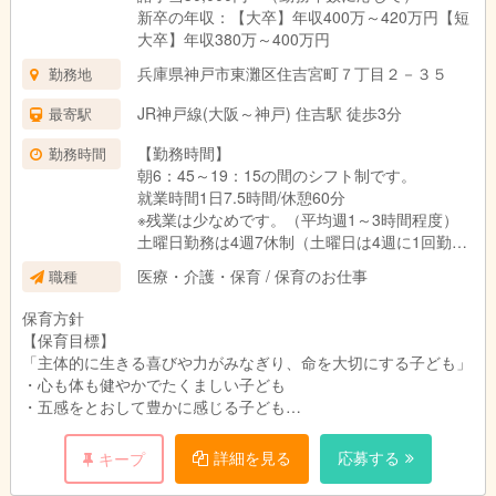
新卒の年収：【大卒】年収400万～420万円【短
大卒】年収380万～400万円
兵庫県神戸市東灘区住吉宮町７丁目２－３５
勤務地
JR神戸線(大阪～神戸) 住吉駅 徒歩3分
最寄駅
【勤務時間】
勤務時間
朝6：45～19：15の間のシフト制です。
就業時間1日7.5時間/休憩60分
※残業は少なめです。（平均週1～3時間程度）
土曜日勤務は4週7休制（土曜日は4週に1回勤務
になります）
医療・介護・保育 / 保育のお仕事
職種
保育方針
【保育目標】
「主体的に生きる喜びや力がみなぎり、命を大切にする子ども」
・心も体も健やかでたくましい子ども
・五感をとおして豊かに感じる子ども
・忍耐強く、工夫し、表現し、努力し、挑戦する子ども
・思いやりや優しさを持って人と交わり、人の気持ちがわかる子
詳細を見る
応募する
キープ
ども
・食べ物に関心を持ち、感謝し、食事を楽しみ子ども