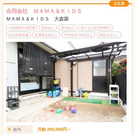
正社員
合同会社 ＭＡＭＡ＆ＫＩＤＳ
ＭＡＭＡ＆ＫＩＤＳ 大森園
小規模認可保育園
昇給あり
賞与あり
借り上げ社宅利用可
社会保険完備
交通費支給あり
年間休日120日以上
残業ほぼなし
月給 205,000円～
給与