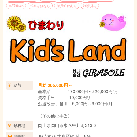
車通勤OK
残業ほぼなし
職員給食あり
制服貸与
月給 205,000円～
給与
基本給 190,000円～220,000円/月
資格手当 10,000円/月
処遇改善手当Ⅲ 5,000円～9,000円/月
〈その他の手当〉
日祝手当 1,500円/日
岡山県岡山市東区中川町313-2
勤務地
役職手当 5,000円～40,000円/月
処遇改善手当Ⅰ：年2回（6月・12月）
JR赤穂線 大多羅駅 徒歩8分
最寄駅