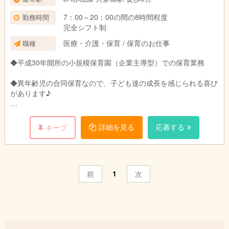
7：00～20：00の間の8時間程度
勤務時間
完全シフト制
医療・介護・保育 / 保育のお仕事
職種
◆平成30年開所の小規模保育園（企業主導型）での保育業務
◆異年齢児の合同保育なので、子ども達の成長を感じられる喜び
があります♪
◆書類作成業務は、慣れるまで、しっかりサポートします！
詳細を見る
応募する
キープ
◆経験のない方、ブランクのある方も歓迎します。
◆6ヶ月後の正社員登用の可能性あり
1
前
次