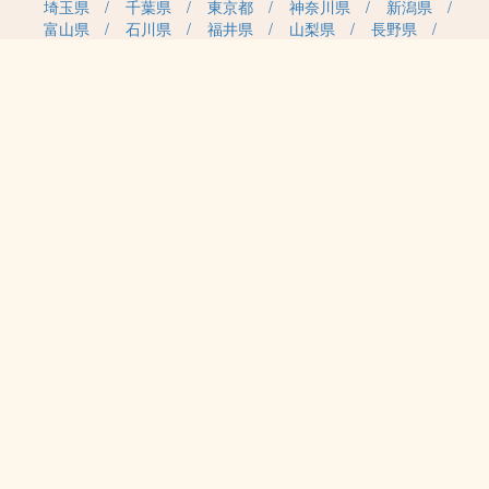
埼玉県
千葉県
東京都
神奈川県
新潟県
富山県
石川県
福井県
山梨県
長野県
岐阜県
静岡県
愛知県
三重県
滋賀県
京都府
大阪府
兵庫県
奈良県
和歌山県
鳥取県
島根県
岡山県
広島県
山口県
徳島県
香川県
愛媛県
高知県
福岡県
佐賀県
長崎県
熊本県
大分県
宮崎県
鹿児島県
沖縄県
職種カテゴリから求人を探す
事務・管理
医療・介護・保育
雇用形態から求人を探す
正社員
契約社員
パート・アルバイト
派遣
紹介予定派遣
月給・単価から求人を探す
20万円～
30万円～
40万円～
50万円～
60万円～
70万円～
80万円～
時給案件
日給案件
特徴から求人を探す