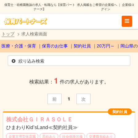
保育士・幼稚園教諭の求人・転職なら【保育パート
求人掲載をご希望の企業様へ
｜
企業様ロ
ナーズ】
グイン
トップ
求人検索画面
医療・介護・保育
保育のお仕事
契約社員
20万円～
岡山県
の
絞り込み検索
1
検索結果：
件の求人があります。
1
前
次
契約社員
株式会社ＧＩＲＡＳＯＬＥ
ひまわりKid’sLand≪契約社員≫
企業主導型保育園
昇給あり
社会保険完備
交通費支給あり