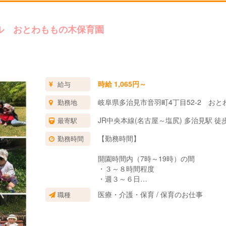
ル おとわももの木保育園
時給 1,065円～
給与
岐阜県多治見市音羽町4丁目52-2 お
勤務地
JR中央本線(名古屋～塩尻) 多治見駅 徒
最寄駅
【勤務時間】
勤務時間
開園時間内（7時～19時）の間
・３～８時間程度
・週３～６日
※勤務形態相談可
医療・介護・保育 / 保育のお仕事
職種