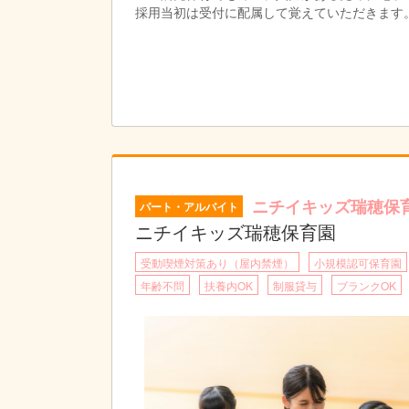
採用当初は受付に配属して覚えていただきます
ニチイキッズ瑞穂保
パート・アルバイト
ニチイキッズ瑞穂保育園
受動喫煙対策あり（屋内禁煙）
小規模認可保育園
年齢不問
扶養内OK
制服貸与
ブランクOK