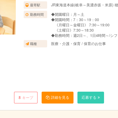
JR東海道本線(岐阜～美濃赤坂・米原) 
最寄駅
◆開園曜日：月～土
勤務時間
◆開園時間：7：30～19：00
《月曜日～金曜日》 7:30～19:00
《土曜日》7:30～18:30
◆勤務時間：週2日～、1日4時間～/シ
医療・介護・保育 / 保育のお仕事
職種
※早番又は遅番のどちらかが出来る方
※扶養内勤務可
※勤務時間については応相談/短時間で
シフト例 ①7：30～13：00
②13：00～19：00
ページをご覧下さい。
詳細を見る
応募する
キープ