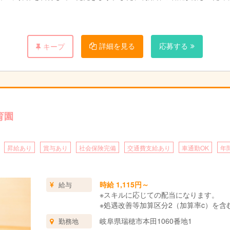
。
詳細を見る
応募する
キープ
育園
昇給あり
賞与あり
社会保険完備
交通費支給あり
車通勤OK
年
時給 1,115円～
給与
※スキルに応じての配当になります。
※処遇改善等加算区分2（加算率c）を含
岐阜県瑞穂市本田1060番地1
勤務地