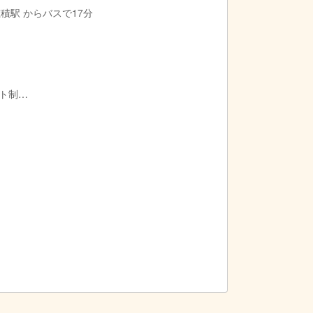
穂積駅 からバスで17分
フト制
の勤務希望な方はお問い合わせ下さい！