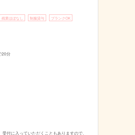
残業ほぼなし
制服貸与
ブランクOK
で20分
は少ないです
、受付に入っていただくこともありますので、