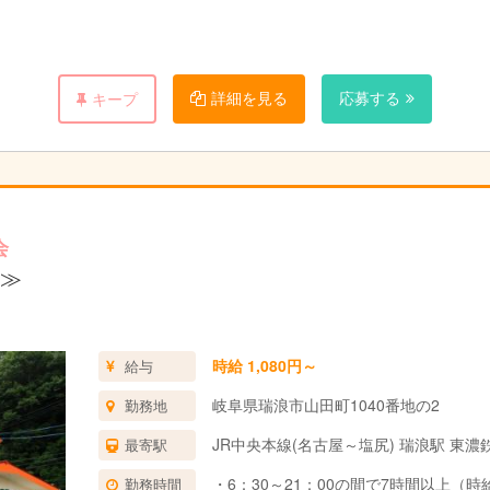
老人ホームとの行事等が特色です ♪♪♪
詳細を見る
応募する
キープ
会
≫
時給 1,080円～
給与
岐阜県瑞浪市山田町1040番地の2
勤務地
JR中央本線(名古屋～塩尻) 瑞浪駅 東濃
最寄駅
・6：30～21：00の間で7時間以上（時給
勤務時間