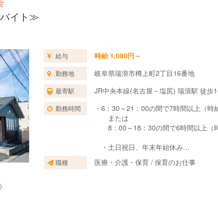
会
バイト≫
時給 1,080円～
給与
岐阜県瑞浪市樽上町2丁目16番地
勤務地
JR中央本線(名古屋～塩尻) 瑞浪駅 徒歩1
最寄駅
・6：30～21：00の間で7時間以上（時給
勤務時間
または
8：00～18：30の間で6時間以上（時給
・土日祝日、年末年始休み
・就業時間、応相談
医療・介護・保育 / 保育のお仕事
職種
・社会保険加入もOK
）
※詳細は千寿会ホームページまで
♪ リンクが右側にあります ♪
※勤務先の相談も受け付けています