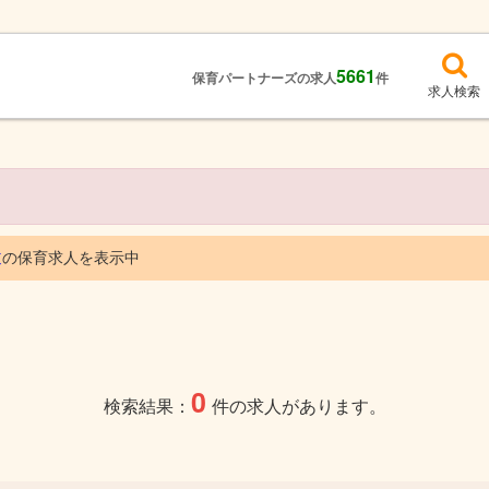
5661
保育パートナーズの求人
件
求人検索
道
の保育求人を表示中
0
検索結果：
件の求人があります。