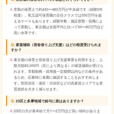
常勤の保育士で約430〜480万円が中央値です（経験5年
程度）。私立認可保育園の主任クラスでは550万円を超
えるケースもあります。経験年数・施設形態・役職によ
って変動し、東京都は全国平均と比べて50〜80万円ほど
高い水準です。
家賃補助（宿舎借り上げ支援）はどの程度受けられま
すか？
東京都の保育士宿舎借り上げ支援事業を利用すると、上
限月額82,000円（区により異なる）の家賃補助が受けら
れます。常勤勤務・採用後一定期間以内などの条件があ
るため、応募時に各園に確認することをおすすめしま
す。世田谷区・港区・渋谷区などの高家賃エリアでも実
質負担を大きく減らせます。
23区と多摩地域で給与に差はありますか？
23区の方が基本給で月1〜2万円ほど高い傾向がありま