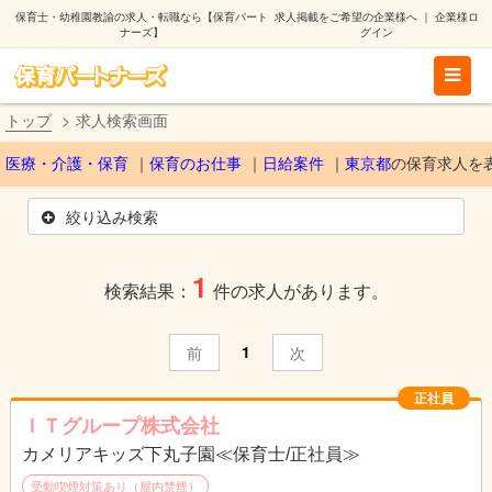
保育士・幼稚園教諭の求人・転職なら【保育パート
求人掲載をご希望の企業様へ
｜
企業様ロ
ナーズ】
グイン
トップ
求人検索画面
医療・介護・保育
保育のお仕事
日給案件
東京都
の保育求人を
絞り込み検索
1
検索結果：
件の求人があります。
1
前
次
正社員
ＩＴグループ株式会社
カメリアキッズ下丸子園≪保育士/正社員≫
受動喫煙対策あり（屋内禁煙）