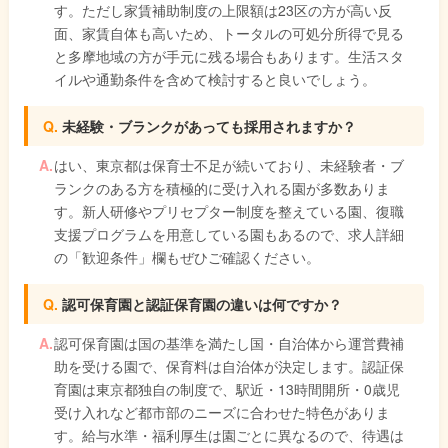
す。ただし家賃補助制度の上限額は23区の方が高い反
面、家賃自体も高いため、トータルの可処分所得で見る
と多摩地域の方が手元に残る場合もあります。生活スタ
イルや通勤条件を含めて検討すると良いでしょう。
未経験・ブランクがあっても採用されますか？
はい、東京都は保育士不足が続いており、未経験者・ブ
ランクのある方を積極的に受け入れる園が多数ありま
す。新人研修やプリセプター制度を整えている園、復職
支援プログラムを用意している園もあるので、求人詳細
の「歓迎条件」欄もぜひご確認ください。
認可保育園と認証保育園の違いは何ですか？
認可保育園は国の基準を満たし国・自治体から運営費補
助を受ける園で、保育料は自治体が決定します。認証保
育園は東京都独自の制度で、駅近・13時間開所・0歳児
受け入れなど都市部のニーズに合わせた特色がありま
す。給与水準・福利厚生は園ごとに異なるので、待遇は