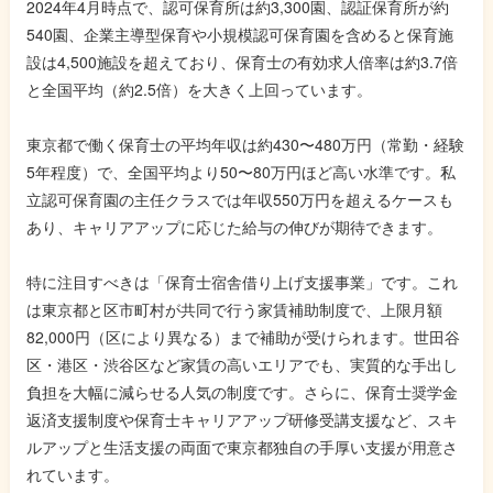
2024年4月時点で、認可保育所は約3,300園、認証保育所が約
540園、企業主導型保育や小規模認可保育園を含めると保育施
設は4,500施設を超えており、保育士の有効求人倍率は約3.7倍
と全国平均（約2.5倍）を大きく上回っています。
東京都で働く保育士の平均年収は約430〜480万円（常勤・経験
5年程度）で、全国平均より50〜80万円ほど高い水準です。私
立認可保育園の主任クラスでは年収550万円を超えるケースも
あり、キャリアアップに応じた給与の伸びが期待できます。
特に注目すべきは「保育士宿舎借り上げ支援事業」です。これ
は東京都と区市町村が共同で行う家賃補助制度で、上限月額
82,000円（区により異なる）まで補助が受けられます。世田谷
区・港区・渋谷区など家賃の高いエリアでも、実質的な手出し
負担を大幅に減らせる人気の制度です。さらに、保育士奨学金
返済支援制度や保育士キャリアアップ研修受講支援など、スキ
ルアップと生活支援の両面で東京都独自の手厚い支援が用意さ
れています。