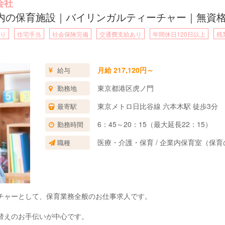
会社
内の保育施設｜バイリンガルティーチャー｜無資格
り
住宅手当
社会保険完備
交通費支給あり
年間休日120日以上
残
月給 217,120円～
給与
東京都港区虎ノ門
勤務地
東京メトロ日比谷線 六本木駅 徒歩3分
最寄駅
6：45～20：15（最大延長22：15）
勤務時間
医療・介護・保育 / 企業内保育室（保
職種
チャーとして、保育業務全般のお仕事求人です。
替えのお手伝いが中心です。