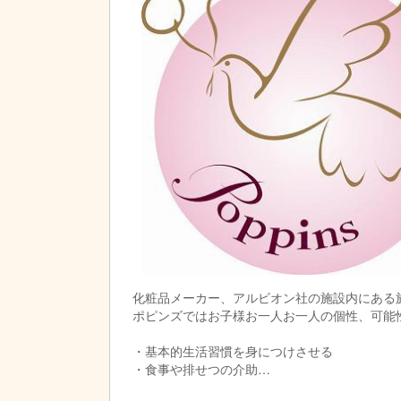
基本的な保育業務に加え、計画帳票（連絡帳、
担当行事の割り振りは他の保育士と分担します
ともあります。
化粧品メーカー、アルビオン社の施設内にある
ポピンズではお子様お一人お一人の個性、可能
・基本的生活習慣を身につけさせる
・食事や排せつの介助
・お子様の学び、成長を支援する