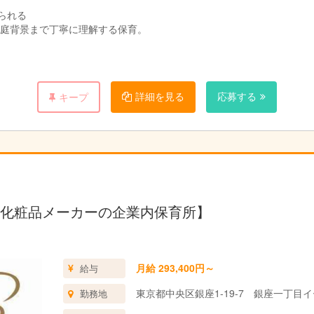
られる
や家庭背景まで丁寧に理解する保育。
ティングで保育方針を確認する。
詳細を見る
応募する
キープ
に相談できる姿勢を重視。
る
、食育、地域交流、法人内の福祉連携も経験できる。（介護と障がい福
児でも安全に戸外活動ができる環境。
化粧品メーカーの企業内保育所】
にしながら成長を見守る保育。
月給 293,400円～
給与
作成・決済を一元化。持ち帰り仕事なし、残業は月平均約5時間。
東京都中央区銀座1-19-7 銀座一丁目
勤務地