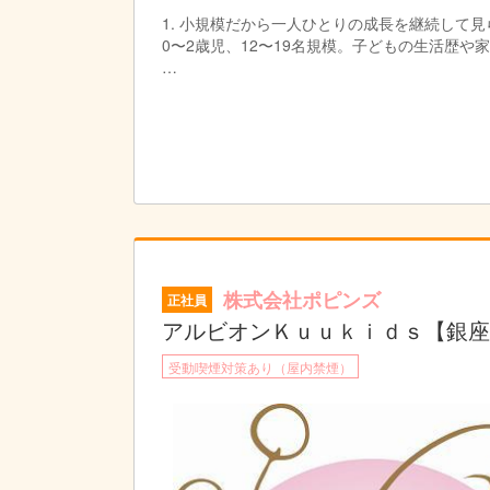
1. 小規模だから一人ひとりの成長を継続して見
0〜2歳児、12〜19名規模。子どもの生活歴
2. “個人技”ではなく“チーム合意”の保育
担任任せ・経験任せにせず、会議や1on1ミー
3. 新人・若手でも質問しやすい文化
「分からない」と言えることを評価する。素直
4. 保護者支援・多文化理解・地域交流まで学べ
単なる日々の保育だけでなく、保護者との対話
5.都内では珍しい広い敷地でのびのび保育
株式会社ポピンズ
正社員
園庭・グラウンド・屋内ホールを備え、低月齢
アルビオンＫｕｕｋｉｄｓ【銀座
6.行事を通して子どもの成長を実感できる
受動喫煙対策あり（屋内禁煙）
クリスマス会や運動会など、季節の行事を大切
7.ICT導入で業務負担を軽減
CODMON等による登降園管理・連絡帳・計画
【主な仕事内容】