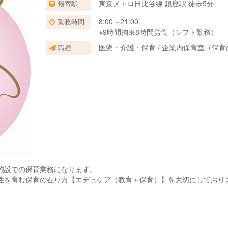
東京メトロ日比谷線 銀座駅 徒歩5分
最寄駅
週案、月案など）の作成・記録。入園時および年２回の保護者面談。
が、特に高齢者介護などの他部署と連携していただき、子どもの生活の
8:00～21:00
勤務時間
※9時間拘束8時間労働（シフト勤務）
医療・介護・保育 / 企業内保育室（保
職種
施設での保育業務になります。
性を育む保育の在り方【エデュケア（教育＋保育）】を大切にしており