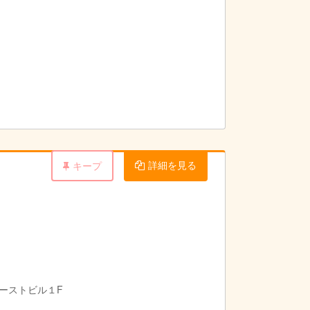
祉の施設に併設されています）
詳細を見る
キープ
イーストビル１F