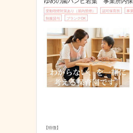
ゆめの園バンビ若葉 事業所内保
受動喫煙対策あり（屋内禁煙）
認可保育所
事
制服貸与
ブランクOK
【特徴】