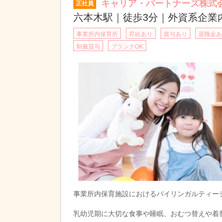
キャリア・パートナーズ株式
正社員
六本木駅｜徒歩3分｜外資系企業
事業所内保育所
昇給あり
賞与あり
退職金あ
制服貸与
ブランクOK
事業所内保育施設におけるバイリンガルティー
乳幼児期に大切な食事や睡眠、おむつ替えや着