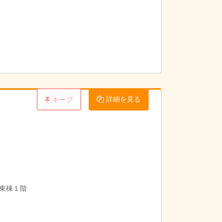
詳細を見る
キープ
戸東棟１階