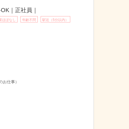
OK｜正社員｜
業ほぼなし
年齢不問
駅近（5分以内）
育のお仕事）