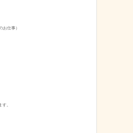
幅を拡げられるような企画検討をお願いするこ
育のお仕事）
ます。