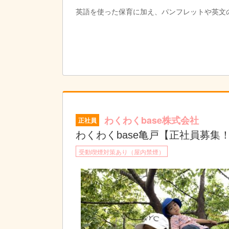
英語を使った保育に加え、パンフレットや英文
子どもの可能性をひろげる保育をしませんか。
必須スキル
・TOEIC800点以上または相当の英語力を有す
・日常英会話が可能な方
わくわくbase株式会社
正社員
わくわくbase亀戸【正社員募集
受動喫煙対策あり（屋内禁煙）