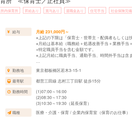
育所 ≪保育士／正社員≫
業所内保育所
昇給あり
賞与あり
退職金あり
住宅手当
社会保険完備
月給 231,000円～
給与
※上記の下限は「保育士・世帯主・配偶者もしくは
※月給は基本給（職務給＋処遇改善手当＋業務手当
+特定職員手当を含む金額です。
※上記月給に職責手当、通勤手当、時間外手当は含
■賞与/年2回 計3.0ヶ月～3.2ヶ月(7月・12月）※
東京都板橋区若木3-15-1
勤務地
■一時金支給
・処遇改善金/特定処遇改善金：6月支給
都営三田線 志村三丁目駅 徒歩15分
最寄駅
★各種手当★
(1)07:00～16:00
勤務時間
■資格手当 保育士20,000円
(2)08:30～17:30
■職責手当 1,000～90,000円
(3)10:30～19:30（延長保育）
■住宅手当 3,000円・10,000円（該当者）
医療・介護・保育 / 企業内保育室（保育のお仕事）
職種
■特定職員手当（副主任保育士等）16,000円
■特定職員手当（分野別リーダー等）8,000円
■地域手当 17,000円
■通勤手当 上限40,000円