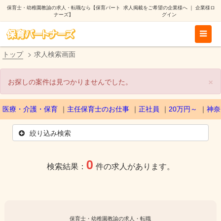
保育士・幼稚園教諭の求人・転職なら【保育パート
求人掲載をご希望の企業様へ
｜
企業様ロ
ナーズ】
グイン
トップ
求人検索画面
×
お探しの案件は見つかりませんでした。
医療・介護・保育
主任保育士のお仕事
正社員
20万円～
神奈
絞り込み検索
0
検索結果：
件の求人があります。
保育士・幼稚園教諭の求人・転職