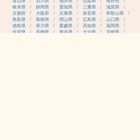
富山県
石川県
福井県
山梨県
長野県
岐阜県
静岡県
愛知県
三重県
滋賀県
京都府
大阪府
兵庫県
奈良県
和歌山県
鳥取県
島根県
岡山県
広島県
山口県
徳島県
香川県
愛媛県
高知県
福岡県
佐賀県
長崎県
熊本県
大分県
宮崎県
鹿児島県
沖縄県
職種カテゴリから求人を探す
事務・管理
医療・介護・保育
雇用形態から求人を探す
正社員
契約社員
パート・アルバイト
派遣
紹介予定派遣
月給・単価から求人を探す
20万円～
30万円～
40万円～
50万円～
60万円～
70万円～
80万円～
時給案件
日給案件
特徴から求人を探す
受動喫煙対策あり（屋内禁煙）
受動喫煙対策あり（喫煙室設置）