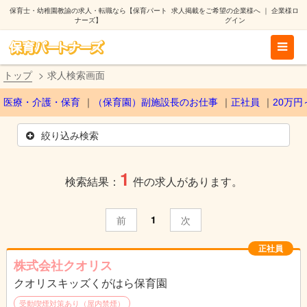
保育士・幼稚園教諭の求人・転職なら【保育パート
求人掲載をご希望の企業様へ
｜
企業様ロ
ナーズ】
グイン
トップ
求人検索画面
医療・介護・保育
（保育園）副施設長のお仕事
正社員
20万円
絞り込み検索
1
検索結果：
件の求人があります。
1
前
次
正社員
株式会社クオリス
クオリスキッズくがはら保育園
受動喫煙対策あり（屋内禁煙）