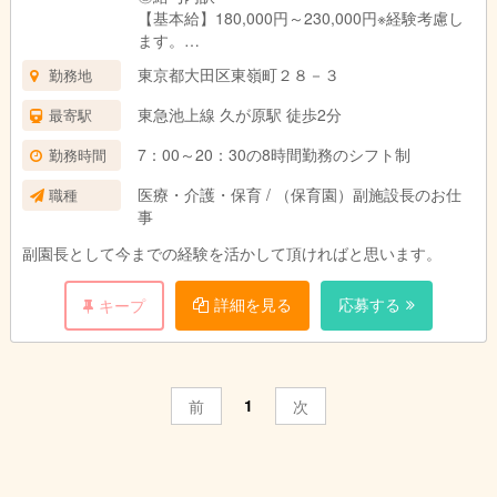
【基本給】180,000円～230,000円※経験考慮し
ます。
【諸手当】94,110円～96,820円
東京都大田区東嶺町２８－３
勤務地
※一部手当は国および自治体による補助金等の制
度により変動する場合があります。
東急池上線 久が原駅 徒歩2分
最寄駅
※処遇改善は別途加算となる場合あり：月5,000
円～40,000円
7：00～20：30の8時間勤務のシフト制
勤務時間
※時間外手当については1分単位で別途支給
医療・介護・保育 / （保育園）副施設長のお仕
職種
事
◎昇給
年1回（4月）
副園長として今までの経験を活かして頂ければと思います。
◎賞与年3回（6月・12月・3月）
詳細を見る
応募する
キープ
※うち1回は、処遇改善交付金
◎交通費
上限月額30,000円
※自転車通勤は、片道2キロ以上で月3,000円支給
1
前
次
◎試用期間
3か月(試用期間中も同条件)