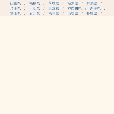
山形県
福島県
茨城県
栃木県
群馬県
埼玉県
千葉県
東京都
神奈川県
新潟県
富山県
石川県
福井県
山梨県
長野県
岐阜県
静岡県
愛知県
三重県
滋賀県
京都府
大阪府
兵庫県
奈良県
和歌山県
鳥取県
島根県
岡山県
広島県
山口県
徳島県
香川県
愛媛県
高知県
福岡県
佐賀県
長崎県
熊本県
大分県
宮崎県
鹿児島県
沖縄県
職種カテゴリから求人を探す
事務・管理
医療・介護・保育
雇用形態から求人を探す
正社員
契約社員
パート・アルバイト
派遣
紹介予定派遣
月給・単価から求人を探す
20万円～
30万円～
40万円～
50万円～
60万円～
70万円～
80万円～
時給案件
日給案件
特徴から求人を探す