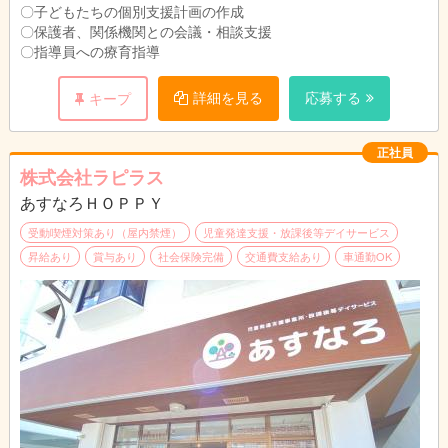
〇子どもたちの個別支援計画の作成
〇保護者、関係機関との会議・相談支援
〇指導員への療育指導
詳細を見る
応募する
キープ
正社員
株式会社ラピラス
あすなろＨＯＰＰＹ
受動喫煙対策あり（屋内禁煙）
児童発達支援・放課後等デイサービス
昇給あり
賞与あり
社会保険完備
交通費支給あり
車通勤OK