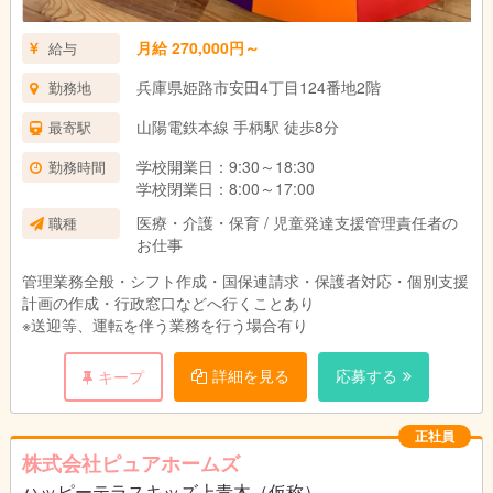
月給 270,000円～
給与
兵庫県姫路市安田4丁目124番地2階
勤務地
山陽電鉄本線 手柄駅 徒歩8分
最寄駅
学校開業日：9:30～18:30
勤務時間
学校閉業日：8:00～17:00
医療・介護・保育 / 児童発達支援管理責任者の
職種
お仕事
管理業務全般・シフト作成・国保連請求・保護者対応・個別支援
計画の作成・行政窓口などへ行くことあり
※送迎等、運転を伴う業務を行う場合有り
詳細を見る
応募する
キープ
正社員
株式会社ピュアホームズ
ハッピーテラスキッズ上青木（仮称）