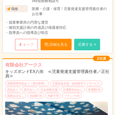
※時短勤務相談可
医療・介護・保育 / 児童発達支援管理責任者の
職種
お仕事
・就業事業所の円滑な運営
・個別支援計画の作成及び保護者対応
・指導員への指導及び助言
詳細を見る
応募する
キープ
正社員
有限会社アークス
キッズボンドEX八街 ≪児童発達支援管理責任者／正社
員≫
受動喫煙対策あり（屋内禁煙）
児童発達支援・放課後等デイサービス
昇給あり
賞与あり
社会保険完備
交通費支給あり
車通勤OK
残業ほぼなし
未経験OK
年齢不問
ブランクOK