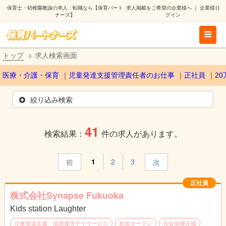
保育士・幼稚園教諭の求人・転職なら【保育パート
求人掲載をご希望の企業様へ
｜
企業様ロ
ナーズ】
グイン
トップ
求人検索画面
医療・介護・保育
児童発達支援管理責任者のお仕事
正社員
2
絞り込み検索
41
検索結果：
件の求人があります。
1
2
3
前
次
正社員
株式会社Synapse Fukuoka
Kids station Laughter
児童発達支援・放課後等デイサービス
新規オープン
社会保険完備