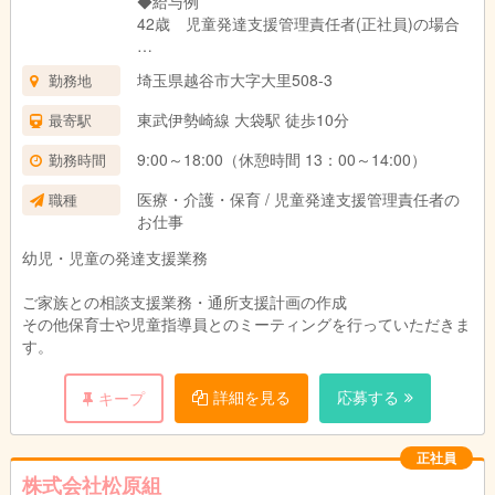
◆給与例
42歳 児童発達支援管理責任者(正社員)の場合
年収 6,436,000円
埼玉県越谷市大字大里508-3
勤務地
月給 300,000円 資格手当含む
成果給 1,380,000円/年
東武伊勢崎線 大袋駅 徒歩10分
最寄駅
賞与 728,000円×2回
9:00～18:00（休憩時間 13：00～14:00）
勤務時間
その他 送迎運転手当 1回あたり137円
医療・介護・保育 / 児童発達支援管理責任者の
職種
賞与あり(年2回支給)
お仕事
昇給年一回
交通費全額支給
幼児・児童の発達支援業務
退職金制度あり
ご家族との相談支援業務・通所支援計画の作成
その他保育士や児童指導員とのミーティングを行っていただきま
す。
詳細を見る
応募する
キープ
正社員
株式会社松原組