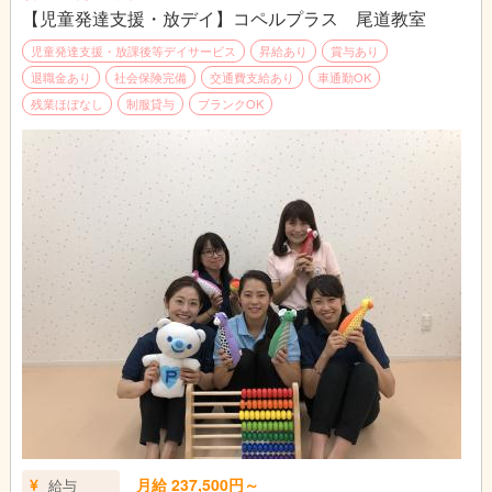
【児童発達支援・放デイ】コペルプラス 尾道教室
児童発達支援・放課後等デイサービス
昇給あり
賞与あり
退職金あり
社会保険完備
交通費支給あり
車通勤OK
残業ほぼなし
制服貸与
ブランクOK
月給 237,500円～
給与