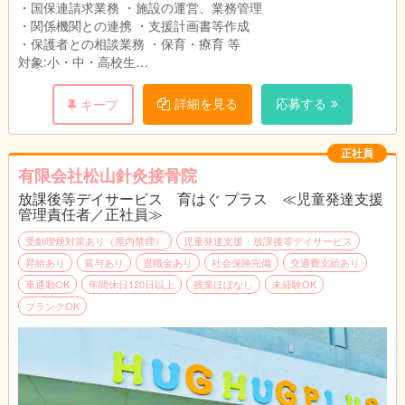
・国保連請求業務 ・施設の運営、業務管理
・関係機関との連携 ・支援計画書等作成
・保護者との相談業務 ・保育・療育 等
対象:小・中・高校生
利用:1日10人まで
詳細を見る
応募する
キープ
正社員
有限会社松山針灸接骨院
放課後等デイサービス 育はぐ プラス ≪児童発達支援
管理責任者／正社員≫
受動喫煙対策あり（屋内禁煙）
児童発達支援・放課後等デイサービス
昇給あり
賞与あり
退職金あり
社会保険完備
交通費支給あり
車通勤OK
年間休日120日以上
残業ほぼなし
未経験OK
ブランクOK