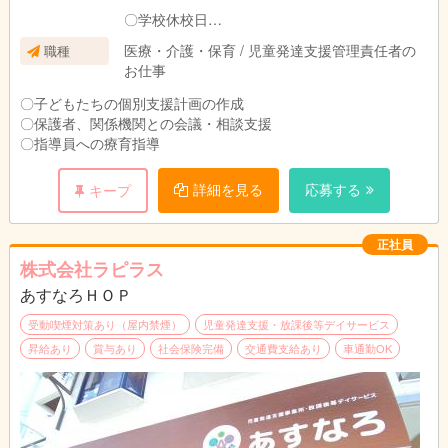
〇学校休校日
９：００～１８：００
医療・介護・保育 / 児童発達支援管理責任者の
職種
お仕事
〇子どもたちの個別支援計画の作成
〇保護者、関係機関との会議・相談支援
〇指導員への療育指導
詳細を見る
応募する
キープ
正社員
株式会社ラピラス
あすなろＨＯＰ
受動喫煙対策あり（屋内禁煙）
児童発達支援・放課後等デイサービス
昇給あり
賞与あり
社会保険完備
交通費支給あり
車通勤OK