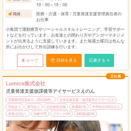
10：00～19：00
医療・介護・保育 / 児童発達支援管理責任者の
職種
お仕事
小集団で運動療育やソーシャルスキルトレーニング、学習サポー
トなどを行っています。お友達との関わり方やアンガーマネジメ
ントが出来るように支援していきます。また毎週土曜日は色んな
所にお出かけして外出訓練を行います。
詳細を見る
応募する
キープ
正社員
Lumics株式会社
児童発達支援放課後等デイサービスえのん
受動喫煙対策あり（屋内禁煙）
児童発達支援・放課後等デイサービス
昇給あり
賞与あり
社会保険完備
車通勤OK
年間休日120日以上
残業ほぼなし
年齢不問
ブランクOK
WEB面接OK