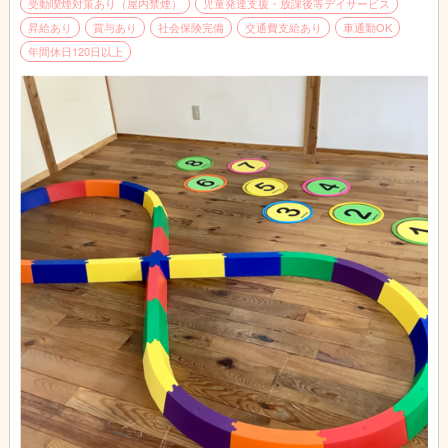
・保護者への報告、ヒヤリング（10分間）
受動喫煙対策あり（屋内禁煙）
児童発達支援・放課後等デイサービス
・教材の準備、レポート作成
昇給あり
賞与あり
社会保険完備
交通費支給あり
車通勤OK
・教室内整備等、付帯業務
年間休日120日以上