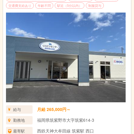
交通費支給あり
年齢不問
駅近（5分以内）
制服貸与
月給 265,000円～
給与
福岡県筑紫野市大字筑紫614-3
勤務地
西鉄天神大牟田線 筑紫駅 西口
最寄駅