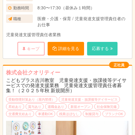
8:30〜17:30（昼休み１時間）
勤務時間
医療・介護・保育 / 児童発達支援管理責任者の
職種
お仕事
児童発達支援管理責任者業務
詳細を見る
応募する
キープ
正社員
株式会社クオリティー
こどもプラス吉川教室 児童発達支援・放課後等デイサ
ービスでの発達支援業務 児童発達支援管理責任者募
集！（２０２５年秋 新規開所）
受動喫煙対策あり（屋内禁煙）
児童発達支援・放課後等デイサービス
昇給あり
賞与あり
退職金あり
新規オープン
社会保険完備
交通費支給あり
車通勤OK
残業ほぼなし
制服貸与
ブランクOK