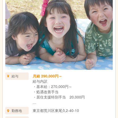
④ 送迎業務
学校やご自宅への送迎をお願いします。
使用する車両はすべてAT車で、軽自動車・コンパクトカーのみ
です。
月給 290,000円～
給与
給与内訳
・基本給：270,000円～
・処遇改善手当
・居住支援特別手当 20,000円
給与は経験により考慮します
東京都荒川区東尾久2-40-10
勤務地
交通費支給あり（規定により支給）