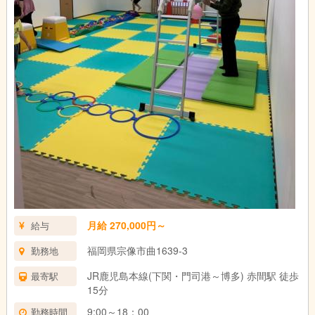
月給 270,000円～
給与
福岡県宗像市曲1639-3
勤務地
JR鹿児島本線(下関・門司港～博多) 赤間駅 徒歩
最寄駅
15分
9:00～18：00
勤務時間