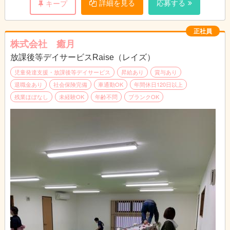
詳細を見る
応募する
キープ
正社員
株式会社 癒月
放課後等デイサービスRaise（レイズ）
児童発達支援・放課後等デイサービス
昇給あり
賞与あり
退職金あり
社会保険完備
車通勤OK
年間休日120日以上
残業ほぼなし
未経験OK
年齢不問
ブランクOK