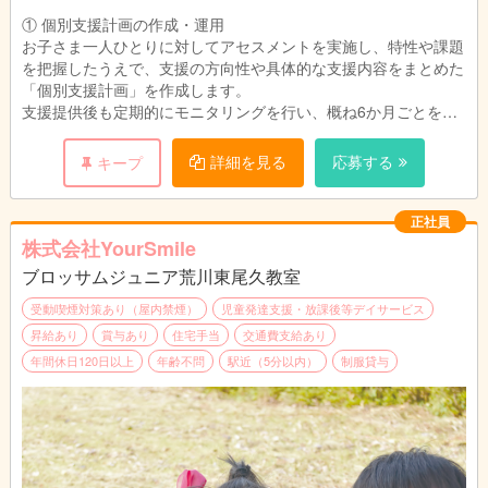
① 個別支援計画の作成・運用
お子さま一人ひとりに対してアセスメントを実施し、特性や課題
を把握したうえで、支援の方向性や具体的な支援内容をまとめた
「個別支援計画」を作成します。
支援提供後も定期的にモニタリングを行い、概ね6か月ごとを目
安に計画を見直し、成長や変化に応じて内容を更新していきま
す。
詳細を見る
応募する
キープ
② 保護者対応・相談支援
保護者の方と随時連絡を取り、相談対応を行います。
正社員
支援計画の説明や支援の進捗報告に加え、ご家庭での関わり方や
株式会社YourSmile
支援方法についてのアドバイスも行います。
ブロッサムジュニア荒川東尾久教室
③ 支援プログラムの立案・実施
受動喫煙対策あり（屋内禁煙）
児童発達支援・放課後等デイサービス
個別支援計画に基づいた支援プログラムの企画・運営に携わって
昇給あり
賞与あり
住宅手当
交通費支給あり
いただきます。
年間休日120日以上
年齢不問
駅近（5分以内）
制服貸与
集団活動・個別活動の内容について検討し、より良い支援となる
よう工夫していきます。
※上記業務は、すべてを一人で担当するわけではありません。
定期的なミーティングを通して意見交換を行い、スタッフ全員で
連携・協力しながら取り組みます。