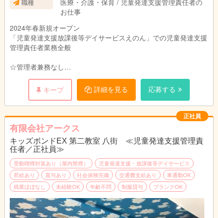
医療・介護・保育 / 児童発達支援管理責任者の
職種
お仕事
2024年春新規オープン
「児童発達支援放課後等デイサービスえのん」での児童発達支援
管理責任者業務全般
☆管理者兼務なし
児童発達支援管理責任者業務に専従できます
☆送迎業務は相談可能です
詳細を見る
応募する
キープ
正社員
有限会社アークス
キッズボンドEX 第二教室 八街 ≪児童発達支援管理責
任者／正社員≫
受動喫煙対策あり（屋内禁煙）
児童発達支援・放課後等デイサービス
昇給あり
賞与あり
社会保険完備
交通費支給あり
車通勤OK
残業ほぼなし
未経験OK
年齢不問
制服貸与
ブランクOK