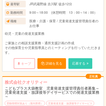
賞与 728,000円×2回
JR武蔵野線 吉川駅 徒歩12分
最寄駅
9:00～18:00 (休憩時間 13：00～14：00）
勤務時間
その他 送迎運転手当 1回あたり137円
賞与あり(年2回支給)
医療・介護・保育 / 児童発達支援管理責任者の
職種
昇給年一回
お仕事
交通費全額支給
退職金制度あり
幼児・児童の発達支援業務
ご家族との相談支援業務・通所支援計画の作成
その他保育士や児童指導員とのミーティングを行っていただきま
す。
詳細を見る
応募する
キープ
正社員
株式会社クオリティー
こどもプラス大袋教室 児童発達支援管理責任者募集～
児童発達支援・放課後等デイサービスでの発達支援業務
～
受動喫煙対策あり（屋内禁煙）
児童発達支援・放課後等デイサービス