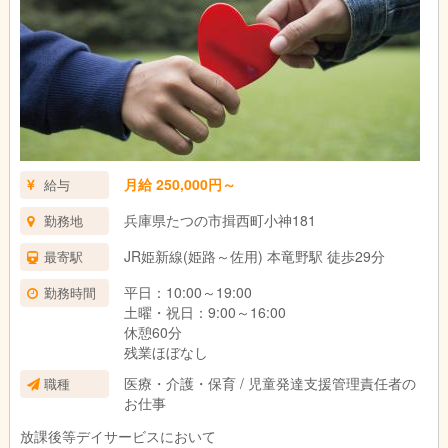
月給 250,000円～
給与
兵庫県たつの市揖西町小神181
勤務地
JR姫新線(姫路～佐用) 本竜野駅 徒歩29分
最寄駅
平日：10:00～19:00
勤務時間
土曜・祝日：9:00～16:00
休憩60分
残業ほぼなし
医療・介護・保育 / 児童発達支援管理責任者の
職種
お仕事
放課後等デイサービスにおいて