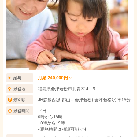
月給 240,000円～
給与
福島県会津若松市北青木４−６
勤務地
JR磐越西線(郡山～会津若松) 会津若松駅 車15分
最寄駅
平日
勤務時間
9時から18時
10時から19時
※勤務時間は相談可能です