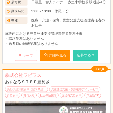
昇給あり
日暮里・舎人ライナー 赤土小学校前駅 徒歩4分
最寄駅
固定残業代なし
試用期間：3ヶ月（条件変更なし）
9:00～18:00 休憩60分
勤務時間
医療・介護・保育 / 児童発達支援管理責任者の
職種
お仕事
施設内における児童発達支援管理責任者業務全般
・請求業務はありません
・送迎時の運転業務はありません
詳細を見る
応募する
キープ
正社員
株式会社ラピラス
あすなろＳＴＥＰ豊見城
受動喫煙対策あり（屋内禁煙）
児童発達支援・放課後等デイサービス
昇給あり
賞与あり
社会保険完備
交通費支給あり
車通勤OK