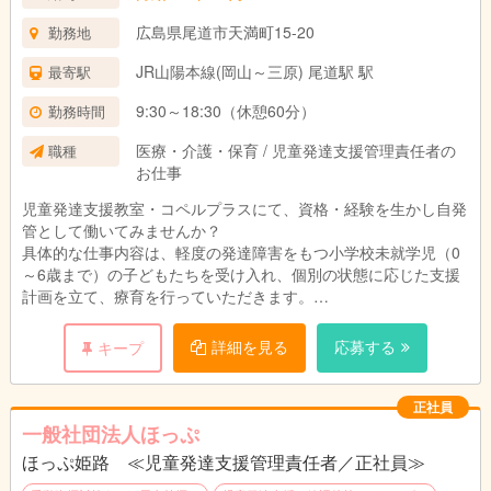
広島県尾道市天満町15-20
勤務地
JR山陽本線(岡山～三原) 尾道駅 駅
最寄駅
9:30～18:30（休憩60分）
勤務時間
医療・介護・保育 / 児童発達支援管理責任者の
職種
お仕事
児童発達支援教室・コペルプラスにて、資格・経験を生かし自発
管として働いてみませんか？
具体的な仕事内容は、軽度の発達障害をもつ小学校未就学児（0
～6歳まで）の子どもたちを受け入れ、個別の状態に応じた支援
計画を立て、療育を行っていただきます。
持ち帰りの仕事はなしで、残業もほとんどありません。
入社後、研修制度がありますので未経験でも大丈夫です！
詳細を見る
応募する
キープ
児童発達支援管理責任者に就任した場合は、
保護者対応や利用者への支援内容の作成などもあります。
正社員
一般社団法人ほっぷ
＜具体的な業務内容＞
ほっぷ姫路 ≪児童発達支援管理責任者／正社員≫
・個別レッスン（50分間）