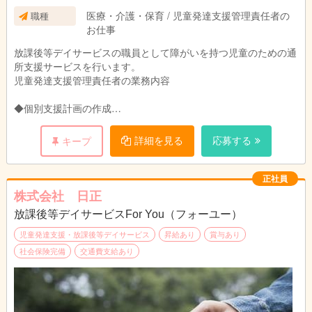
医療・介護・保育 / 児童発達支援管理責任者の
職種
お仕事
放課後等デイサービスの職員として障がいを持つ児童のための通
所支援サービスを行います。
児童発達支援管理責任者の業務内容
◆個別支援計画の作成
◆利用児童・保護者の相談援助
◆アセスメント・モニタリング
詳細を見る
応募する
キープ
【子供への支援】
・自立支援と日常生活の充実活動
正社員
・創作活動
株式会社 日正
・地域交流
放課後等デイサービスFor You（フォーユー）
・余暇の提供
・保護者対応
児童発達支援・放課後等デイサービス
昇給あり
賞与あり
社会保険完備
交通費支給あり