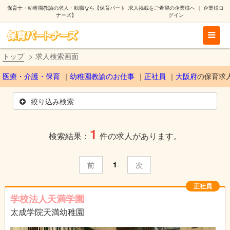
保育士・幼稚園教諭の求人・転職なら【保育パート
求人掲載をご希望の企業様へ
｜
企業様ロ
ナーズ】
グイン
トップ
求人検索画面
医療・介護・保育
幼稚園教諭のお仕事
正社員
大阪府
の保育求
絞り込み検索
1
検索結果：
件の求人があります。
1
前
次
正社員
学校法人天満学園
太成学院天満幼稚園