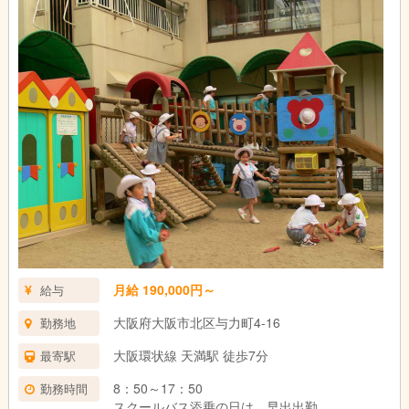
月給 190,000円～
給与
大阪府大阪市北区与力町4-16
勤務地
大阪環状線 天満駅 徒歩7分
最寄駅
8：50～17：50
勤務時間
スクールバス添乗の日は、早出出勤