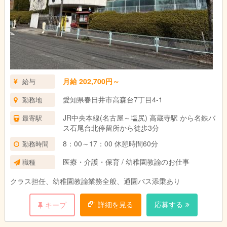
月給 202,700円～
給与
愛知県春日井市高森台7丁目4-1
勤務地
JR中央本線(名古屋～塩尻) 高蔵寺駅 から名鉄バ
最寄駅
ス石尾台北停留所から徒歩3分
8：00～17：00 休憩時間60分
勤務時間
医療・介護・保育 / 幼稚園教諭のお仕事
職種
クラス担任、幼稚園教諭業務全般、通園バス添乗あり
詳細を見る
応募する
キープ