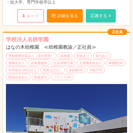
・短大卒、専門学校卒以上
詳細を見る
応募する
キープ
正社員
学校法人名鉄学園
はなの木幼稚園 ≪幼稚園教諭／正社員≫
受動喫煙対策あり（屋内禁煙）
幼稚園
昇給あり
賞与あり
退職金あり
給食費補助
社会保険完備
交通費支給あり
車通勤OK
年間休日120日以上
残業ほぼなし
未経験OK
年齢不問
職員給食あり
制服貸与
ブランクOK