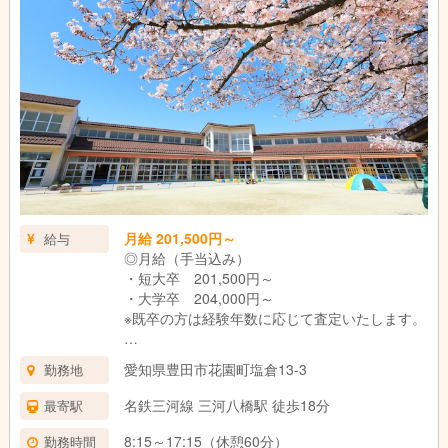
月給 201,500円～
給与
◎月給（手当込み）
・短大卒 201,500円～
・大学卒 204,000円～
※既卒の方は経験年数に応じて査定いたします。
≪内訳≫
愛知県豊田市花園町塩倉13-3
勤務地
・基本給
短大卒 191,500円
名鉄三河線 三河八橋駅 徒歩18分
最寄駅
大学卒 194,000円
・職務手当 10,000円
8:15～17:15（休憩60分）
勤務時間