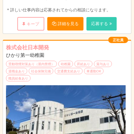
＊詳しい仕事内容は応募されてからの相談になります。
詳細を見る
応募する
キープ
正社員
株式会社日本開発
ひかり第一幼稚園
受動喫煙対策あり（屋内禁煙）
幼稚園
昇給あり
賞与あり
退職金あり
社会保険完備
交通費支給あり
車通勤OK
職員給食あり