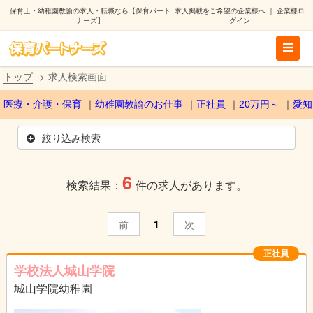
保育士・幼稚園教諭の求人・転職なら【保育パート
求人掲載をご希望の企業様へ
｜
企業様ロ
ナーズ】
グイン
トップ
求人検索画面
医療・介護・保育
幼稚園教諭のお仕事
正社員
20万円～
愛知
絞り込み検索
6
検索結果：
件の求人があります。
1
前
次
正社員
学校法人城山学院
城山学院幼稚園