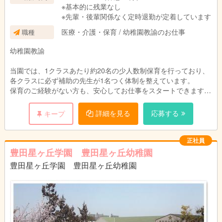
※基本的に残業なし
◎各種手当・賞与など
※先輩・後輩関係なく定時退勤が定着しています
・時間外手当（固定残業代なし）
医療・介護・保育 / 幼稚園教諭のお仕事
職種
・通勤手当：実費支給（上限50,000円）
・家族手当あり
幼稚園教諭
・業績連動一時金
・期末一時金あり
当園では、1クラスあたり約20名の少人数制保育を行っており、
・賞与：年2回（実績計4ヶ月分）
各クラスに必ず補助の先生が1名つく体制を整えています。
・昇給：年1回
保育のご経験がない方も、安心してお仕事をスタートできます。
また、園支援アプリやタブレットを導入し、業務の効率化を図る
ことで、教員の負担を軽減。
詳細を見る
応募する
キープ
保育に集中できる環境づくりを進めています。
通園児の多くは地元・若園や花園地区から通っており、スクール
バスの運行はありません。
正社員
バス業務がない分、落ち着いて子どもたちと向き合える時間をし
豊田星ヶ丘学園 豊田星ヶ丘幼稚園
っかり確保できます。
豊田星ヶ丘学園 豊田星ヶ丘幼稚園