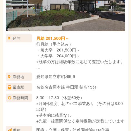
月給 201,500円～
給与
◎月給（手当込み）
・短大卒 201,500円～
・大学卒 204,000円～
※既卒の方は経験年数に応じて査定いたします。
≪内訳≫
愛知県知立市昭和5-9
勤務地
・基本給
短大卒 191,500円
名鉄名古屋本線 牛田駅 徒歩15分
最寄駅
大学卒 194,000円
・職務手当 10,000円
8:30～17:30（休憩60分）
勤務時間
※月5回程度、朝のバス添乗あり（その日は8:00
◎各種手当・賞与など
出勤）
・時間外手当（固定残業代なし）
※基本的に残業なし
・通勤手当：実費支給（上限50,000円）
※先輩・後輩関係なく定時退勤が定着しています
・家族手当あり
医療・介護・保育 / 幼稚園教諭のお仕事
職種