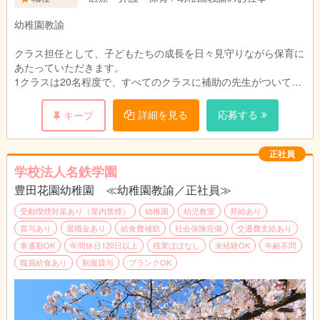
・業績連動一時金
・期末一時金あり
幼稚園教諭
・賞与：年2回（実績計4ヶ月分）
・昇給：年1回
クラス担任として、子どもたちの成長を日々見守りながら保育に
あたっていただきます。
1クラスは20名程度で、すべてのクラスに補助の先生がついてい
るため、未経験の方やブランクのある方でも安心して業務に取り
組める環境です。
詳細を見る
応募する
キープ
また、園では支援アプリやタブレットを活用し、書類作成や保護
者との連絡など、教員業務の効率化を進めています。
正社員
学校法人名鉄学園
豊田花園幼稚園 ≪幼稚園教諭／正社員≫
受動喫煙対策あり（屋内禁煙）
幼稚園
幼児教室
昇給あり
賞与あり
退職金あり
給食費補助
社会保険完備
交通費支給あり
車通勤OK
年間休日120日以上
残業ほぼなし
未経験OK
年齢不問
職員給食あり
制服貸与
ブランクOK