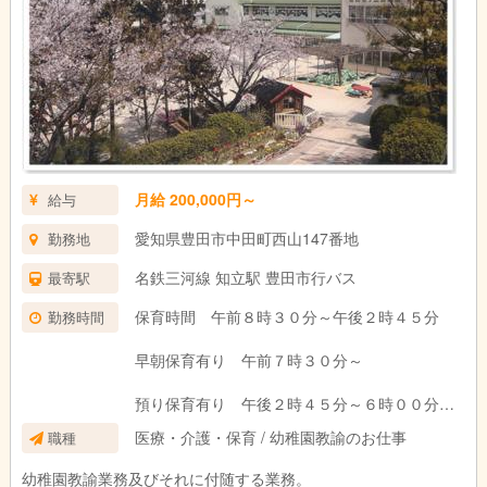
月給 200,000円～
給与
愛知県豊田市中田町西山147番地
勤務地
名鉄三河線 知立駅 豊田市行バス
最寄駅
保育時間 午前８時３０分～午後２時４５分
勤務時間
早朝保育有り 午前７時３０分～
預り保育有り 午後２時４５分～６時００分
医療・介護・保育 / 幼稚園教諭のお仕事
職種
早番、遅番有ります
幼稚園教諭業務及びそれに付随する業務。