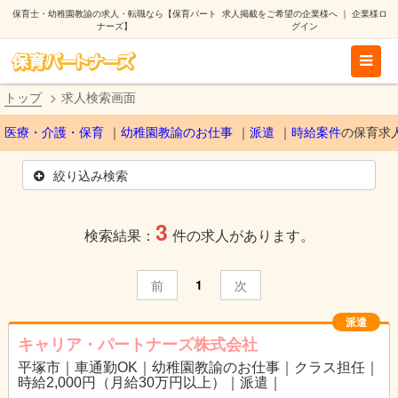
保育士・幼稚園教諭の求人・転職なら【保育パート
求人掲載をご希望の企業様へ
｜
企業様ロ
ナーズ】
グイン
トップ
求人検索画面
医療・介護・保育
幼稚園教諭のお仕事
派遣
時給案件
の保育求
絞り込み検索
3
検索結果：
件の求人があります。
1
前
次
派遣
キャリア・パートナーズ株式会社
平塚市｜車通勤OK｜幼稚園教諭のお仕事｜クラス担任｜
時給2,000円（月給30万円以上）｜派遣｜