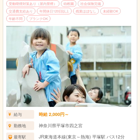
受動喫煙対策あり（屋内禁煙）
幼稚園
社会保険完備
交通費支給あり
年間休日120日以上
残業ほぼなし
未経験OK
年齢不問
ブランクOK
時給 2,000円～
給与
神奈川県平塚市四之宮
勤務地
JR東海道本線(東京～熱海) 平塚駅 バス12分
最寄駅