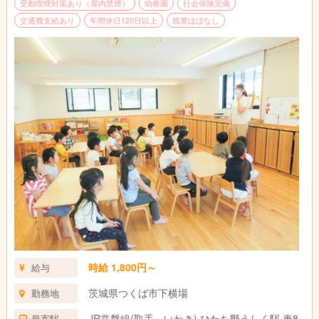
受動喫煙対策あり（屋内禁煙）
幼稚園
社会保険完備
交通費支給あり
年間休日120日以上
残業ほぼなし
時給 1,800円～
給与
茨城県つくば市下横場
勤務地
JR常磐線(取手～いわき) ひたち野うしく駅 車8
最寄駅