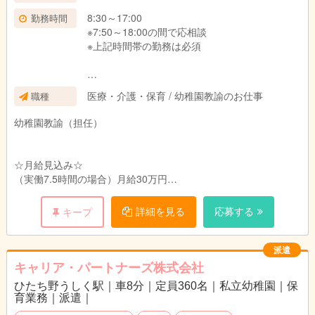
8:30～17:00
勤務時間
※7:50～18:00の間で応相談
※上記時間帯の勤務は必須
7:50～18:00まで通しで全て勤務できる方は、実
医療・介護・保育 / 幼稚園教諭のお仕事
職種
働9時間勤務の働きかたも可能です
その場合は、休憩70分となります。
幼稚園教諭（担任）
☆月給見込み☆
（実働7.5時間の場合）月給30万円
（実働9時間の場合）月給36万円
詳細を見る
応募する
キープ
※本人時給：2,000円／時間
※月20日勤務
として計算
派遣
キャリア・パートナーズ株式会社
ひたち野うしく駅｜車8分｜定員360名｜私立幼稚園｜保
育業務｜派遣｜