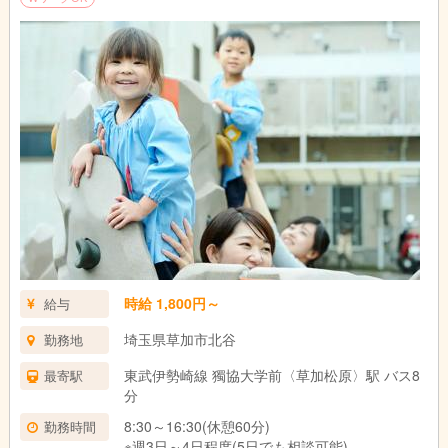
時給 1,800円～
給与
埼玉県草加市北谷
勤務地
東武伊勢崎線 獨協大学前〈草加松原〉駅 バス8
最寄駅
分
8:30～16:30(休憩60分)
勤務時間
※週3日～4日程度(5日でも相談可能)