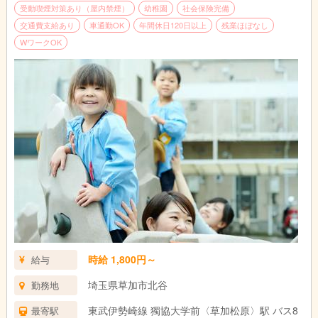
受動喫煙対策あり（屋内禁煙）
幼稚園
社会保険完備
交通費支給あり
車通勤OK
年間休日120日以上
残業ほぼなし
WワークOK
時給 1,800円～
給与
埼玉県草加市北谷
勤務地
東武伊勢崎線 獨協大学前〈草加松原〉駅 バス8
最寄駅