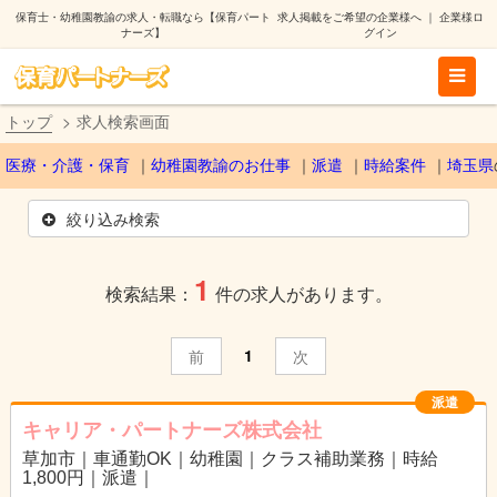
保育士・幼稚園教諭の求人・転職なら【保育パート
求人掲載をご希望の企業様へ
｜
企業様ロ
ナーズ】
グイン
トップ
求人検索画面
医療・介護・保育
幼稚園教諭のお仕事
派遣
時給案件
埼玉県
絞り込み検索
1
検索結果：
件の求人があります。
1
前
次
派遣
キャリア・パートナーズ株式会社
草加市｜車通勤OK｜幼稚園｜クラス補助業務｜時給
1,800円｜派遣｜