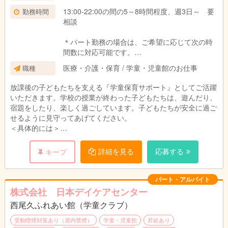
13:00-22:00の間の5～8時間程度、週3日～ 要
勤務時間
相談
＊パート勤務の場合は、ご希望に応じて次の時
間数に対応可能です。
・週に20時間未満、 週に20時間以上30時間
医療・介護・保育 / 学童・児童館のお仕事
職種
未満、 週に30時間以上
放課後の子どもたちを支える『学童保育サポート』としてご活躍
いただきます。学校の授業が終わった子どもたちは、遊んだり、
宿題をしたり、楽しく過ごしています。子どもたちが安全に過ご
せるように見守ってあげてください。
＜具体的には＞
・行事の企画と実施 ・イベントの企画、準備、、実施
・集団活動のサポート見守り ・お子様の帰宅後のお掃除
詳細を見る
応募する
キープ
・保護者対応、・スケジュール作成、・お便り等の案内書の作成
・事務作業（PCの文字入力程度）
パート・アルバイト
株式会社 日本デイケアセンター
＊無資格・未経験可、
西尾久ふれあい館（学童クラブ）
※高校卒業以上、 学生アルバイト不可
受動喫煙対策あり（屋内禁煙）
学童・児童館
昇給あり