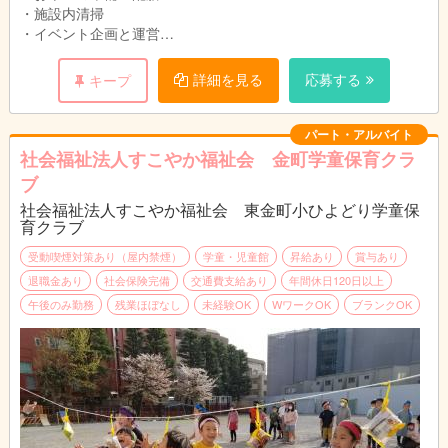
・施設内清掃
・イベント企画と運営
・近隣マンション、小学校でのポスティング
・小学校・近隣駅への送迎サポート
詳細を見る
応募する
キープ
・SNS更新
・保護者との電話やメールでの折衝
・PC事務作業（ワード、エクセル、その他外部ツール使用）
パート・アルバイト
社会福祉法人すこやか福祉会 金町学童保育クラ
※資格がない方もご相談ください（時給1,170円～）
ブ
社会福祉法人すこやか福祉会 東金町小ひよどり学童保
育クラブ
受動喫煙対策あり（屋内禁煙）
学童・児童館
昇給あり
賞与あり
退職金あり
社会保険完備
交通費支給あり
年間休日120日以上
午後のみ勤務
残業ほぼなし
未経験OK
WワークOK
ブランクOK