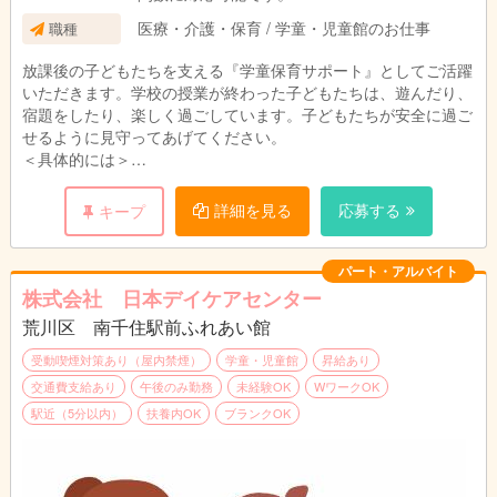
・週に20時間未満、 週に20時間以上30時間
医療・介護・保育 / 学童・児童館のお仕事
職種
未満、 週に30時間以上
放課後の子どもたちを支える『学童保育サポート』としてご活躍
いただきます。学校の授業が終わった子どもたちは、遊んだり、
宿題をしたり、楽しく過ごしています。子どもたちが安全に過ご
せるように見守ってあげてください。
＜具体的には＞
・行事の企画と実施 ・児童の受入れ、送り出し ・おやつ準
備、提供
詳細を見る
応募する
キープ
・集団活動のサポート見守り ・お子様の帰宅後のお掃除
パート・アルバイト
＊無資格・未経験可、
株式会社 日本デイケアセンター
※高校卒業以上、 学生アルバイト不可
荒川区 南千住駅前ふれあい館
受動喫煙対策あり（屋内禁煙）
学童・児童館
昇給あり
交通費支給あり
午後のみ勤務
未経験OK
WワークOK
駅近（5分以内）
扶養内OK
ブランクOK