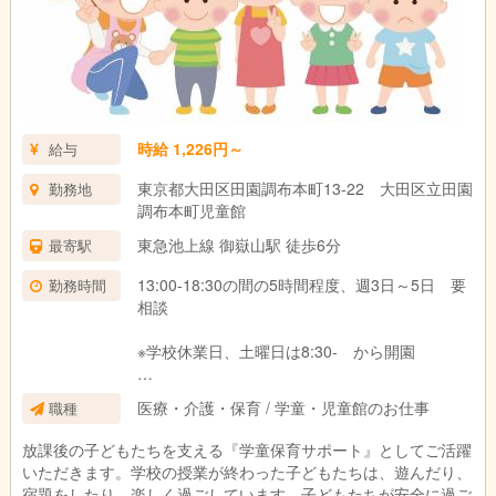
時給 1,226円～
給与
東京都大田区田園調布本町13-22 大田区立田園
勤務地
調布本町児童館
東急池上線 御嶽山駅 徒歩6分
最寄駅
13:00-18:30の間の5時間程度、週3日～5日 要
勤務時間
相談
※学校休業日、土曜日は8:30- から開園
＊パート勤務の場合は、ご希望に応じて次の時
医療・介護・保育 / 学童・児童館のお仕事
職種
間数に対応可能です。
・週に20時間未満、 週に20時間以上30時間
放課後の子どもたちを支える『学童保育サポート』としてご活躍
未満、 週に30時間以上
いただきます。学校の授業が終わった子どもたちは、遊んだり、
宿題をしたり、楽しく過ごしています。子どもたちが安全に過ご