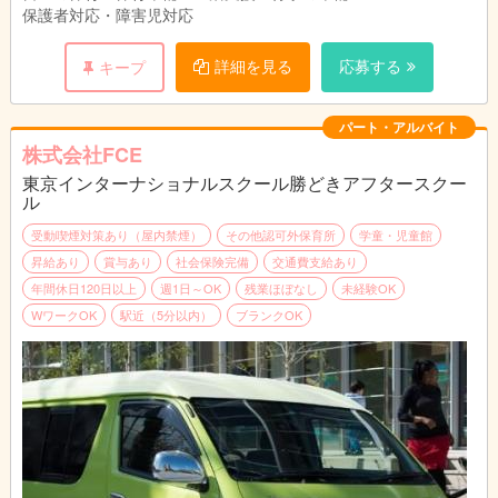
保護者対応・障害児対応
詳細を見る
応募する
キープ
パート・アルバイト
株式会社FCE
東京インターナショナルスクール勝どきアフタースクー
ル
受動喫煙対策あり（屋内禁煙）
その他認可外保育所
学童・児童館
昇給あり
賞与あり
社会保険完備
交通費支給あり
年間休日120日以上
週1日～OK
残業ほぼなし
未経験OK
WワークOK
駅近（5分以内）
ブランクOK