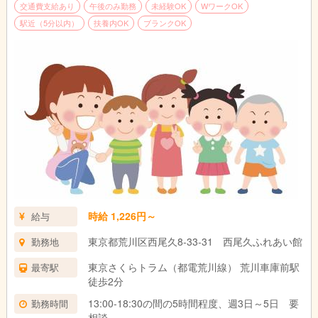
交通費支給あり
午後のみ勤務
未経験OK
WワークOK
駅近（5分以内）
扶養内OK
ブランクOK
時給 1,226円～
給与
東京都荒川区西尾久8-33-31 西尾久ふれあい館
勤務地
東京さくらトラム（都電荒川線） 荒川車庫前駅
最寄駅
徒歩2分
13:00-18:30の間の5時間程度、週3日～5日 要
勤務時間
相談