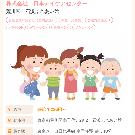
＊無資格・未経験可、
株式会社 日本デイケアセンター
※高校卒業以上、 学生アルバイト不可
荒川区 石浜ふれあい館
受動喫煙対策あり（屋内禁煙）
学童・児童館
交通費支給あり
未経験OK
WワークOK
扶養内OK
ブランクOK
時給 1,226円～
給与
東京都荒川区南千住3-28-2 石浜ふれあい館
勤務地
東京メトロ日比谷線 南千住駅 徒歩10分
最寄駅