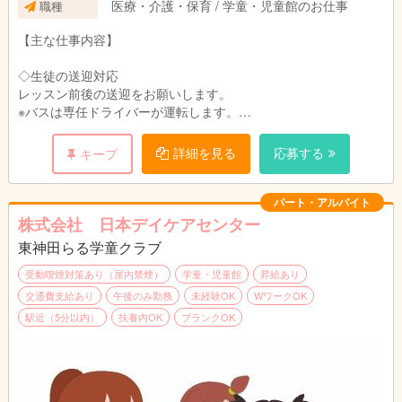
医療・介護・保育 / 学童・児童館のお仕事
職種
休暇は非常に取りやすく、夏季や年末年始等は
【主な仕事内容】
長期休暇の取得も可能！
◇生徒の送迎対応
レッスン前後の送迎をお願いします。
※バスは専任ドライバーが運転します。
同乗し、子ども達が楽しく安全に車内および移動中に過ごせるよ
うサポートしてください。
詳細を見る
応募する
キープ
◇その他
スクール内の清掃などの環境整備
パート・アルバイト
チラシ封入や書類整理など
株式会社 日本デイケアセンター
ご経験に応じて、お仕事をお任せします！
東神田らる学童クラブ
是非積極的に運営に関わってください。
受動喫煙対策あり（屋内禁煙）
学童・児童館
昇給あり
交通費支給あり
午後のみ勤務
未経験OK
WワークOK
駅近（5分以内）
扶養内OK
ブランクOK