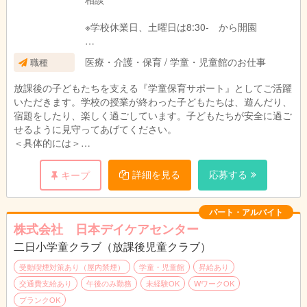
※学校休業日、土曜日は8:30- から開園
＊パート勤務の場合は、ご希望に応じて次の時
医療・介護・保育 / 学童・児童館のお仕事
職種
間数に対応可能です。
・週に20時間未満、 週に20時間以上30時間
放課後の子どもたちを支える『学童保育サポート』としてご活躍
未満、 週に30時間以上
いただきます。学校の授業が終わった子どもたちは、遊んだり、
宿題をしたり、楽しく過ごしています。子どもたちが安全に過ご
せるように見守ってあげてください。
＜具体的には＞
・行事の企画と実施 ・送迎、送迎補助 ・おやつ準備、提供
・集団活動のサポート見守り ・お子様の帰宅後のお掃除
詳細を見る
応募する
キープ
・保護者対応、・スケジュール作成、・お便り等の案内書の作成
・事務作業（PCの文字入力程度）
パート・アルバイト
株式会社 日本デイケアセンター
＊無資格・未経験可、
二日小学童クラブ（放課後児童クラブ）
※高校卒業以上、 学生アルバイト不可
受動喫煙対策あり（屋内禁煙）
学童・児童館
昇給あり
交通費支給あり
午後のみ勤務
未経験OK
WワークOK
ブランクOK