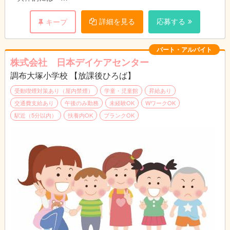
・行事の企画と実施 ・児童の受入れ、送り出し ・おやつ準
備、提供
詳細を見る
応募する
キープ
・集団活動のサポート見守り ・お子様の帰宅後のお掃除
・保護者対応、・スケジュール作成、・お便り等の案内書の作成
・事務作業（PCの文字入力程度）
パート・アルバイト
株式会社 日本デイケアセンター
調布大塚小学校 【放課後ひろば】
＊無資格・未経験可、
※高校卒業以上、 学生アルバイト不可
受動喫煙対策あり（屋内禁煙）
学童・児童館
昇給あり
交通費支給あり
午後のみ勤務
未経験OK
WワークOK
駅近（5分以内）
扶養内OK
ブランクOK