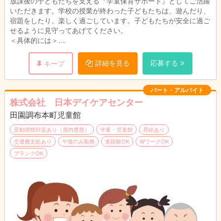
放課後の子どもたちを支える『学童保育サポート』としてご活躍
未満、 週に30時間以上
いただきます。学校の授業が終わった子どもたちは、遊んだり、
宿題をしたり、楽しく過ごしています。子どもたちが安全に過ご
せるように見守ってあげてください。
＜具体的には＞
・行事の企画と実施 ・児童の受入れ、送り出し ・おやつ準
備、提供
詳細を見る
応募する
キープ
・集団活動のサポート見守り ・お子様の帰宅後のお掃除
・保護者対応、・スケジュール作成、・お便り等の案内書の作成
・事務作業（PCの文字入力程度）
パート・アルバイト
株式会社 日本デイケアセンター
＊無資格・未経験可、
田園調布本町児童館
※高校卒業以上、 学生アルバイト不可
受動喫煙対策あり（屋内禁煙）
学童・児童館
昇給あり
交通費支給あり
午後のみ勤務
未経験OK
WワークOK
ブランクOK