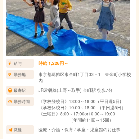
時給 1,226円～
給与
東京都葛飾区東金町1丁目33－1 東金町小学校
勤務地
内
JR常磐線(上野～取手) 金町駅 徒歩7分
最寄駅
《学校登校日》13:00～18:00（平日週5日)
勤務時間
《学校休校日》10:00～18:00 (平日週5日）
《土曜日》8:00～17:00or10:00～19:00
（年間約11回～15回）
医療・介護・保育 / 学童・児童館のお仕事
職種