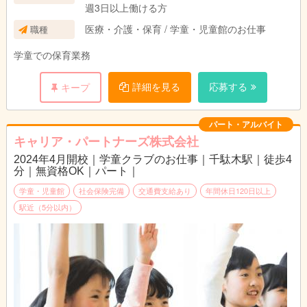
週3日以上働ける方
医療・介護・保育 / 学童・児童館のお仕事
職種
学童での保育業務
詳細を見る
応募する
キープ
パート・アルバイト
キャリア・パートナーズ株式会社
2024年4月開校｜学童クラブのお仕事｜千駄木駅｜徒歩4
分｜無資格OK｜パート｜
学童・児童館
社会保険完備
交通費支給あり
年間休日120日以上
駅近（5分以内）