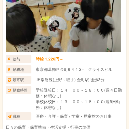
時給 1,226円～
給与
東京都葛飾区金町6-4-4-2F クライスビル
勤務地
JR常磐線(上野～取手) 金町駅 徒歩3分
最寄駅
学校登校日：１４：００～１８：００(週４日勤
勤務時間
務：休憩なし)
学校休校日：１３：００～１８：００(週5日勤
務：休憩なし)
医療・介護・保育 / 学童・児童館のお仕事
職種
日々の保育・保育準備・生活支援・行事の準備