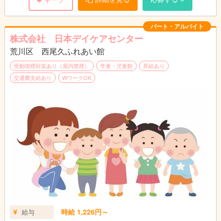
・集団活動のサポート見守り ・お子様の帰宅後のお掃除
・保護者対応、・スケジュール作成、・お便り等の案内書の作成
・事務作業（PCの文字入力程度）
パート・アルバイト
株式会社 日本デイケアセンター
荒川区 西尾久ふれあい館
＊無資格・未経験可、
※高校卒業以上、 学生アルバイト不可
受動喫煙対策あり（屋内禁煙）
学童・児童館
昇給あり
交通費支給あり
WワークOK
時給 1,226円～
給与