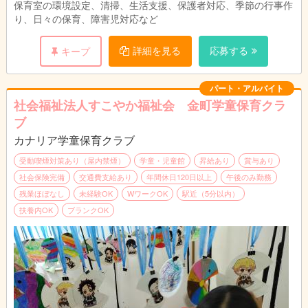
保育室の環境設定、清掃、生活支援、保護者対応、季節の行事作
り、日々の保育、障害児対応など
詳細を見る
応募する
キープ
パート・アルバイト
社会福祉法人すこやか福祉会 金町学童保育クラ
ブ
カナリア学童保育クラブ
受動喫煙対策あり（屋内禁煙）
学童・児童館
昇給あり
賞与あり
社会保険完備
交通費支給あり
年間休日120日以上
午後のみ勤務
残業ほぼなし
未経験OK
WワークOK
駅近（5分以内）
扶養内OK
ブランクOK