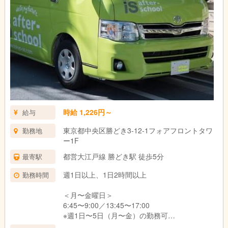
時給 1,226円～
給与
東京都中央区勝どき3-12-1フォアフロントタワ
勤務地
ー1F
都営大江戸線 勝どき駅 徒歩5分
最寄駅
週1日以上、1日2時間以上
勤務時間
＜月〜金曜日＞
6:45〜9:00／13:45〜17:00
※週1日〜5日（月〜金）の勤務可
※週5日勤務できる方大歓迎︕︕