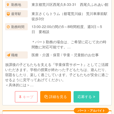
東京都荒川区西尾久8-33-31 西尾久ふれあい館
勤務地
東京さくらトラム（都電荒川線） 荒川車庫前駅
最寄駅
徒歩3分
13:00-22:00の間の5～8時間程度、週3日～5
勤務時間
日 要相談
＊パート勤務の場合は、ご希望に応じて次の時
間数に対応可能です。
・週に20時間未満、 週に20時間以上30時間
医療・介護・保育 / 学童・児童館のお仕事
職種
未満、 週に30時間以上
放課後の子どもたちを支える『学童保育サポート』としてご活躍
いただきます。学校の授業が終わった子どもたちは、遊んだり、
宿題をしたり、楽しく過ごしています。子どもたちが安全に過ご
せるように見守ってあげてください。
＜具体的には＞
・行事の企画と実施 ・イベントの企画、準備、実施
・集団活動のサポート見守り ・お子様の帰宅後のお掃除
詳細を見る
応募する
キープ
・保護者対応、・スケジュール作成、・お便り等の案内書の作成
・事務作業（PCの文字入力程度）
パート・アルバイト