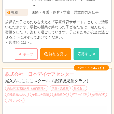
＊パート勤務の場合は、ご希望に応じて次の時
医療・介護・保育 / 学童・児童館のお仕事
職種
間数に対応可能です。
・週に20時間未満、 週に20時間以上30時間
放課後の子どもたちを支える『学童保育サポート』としてご活躍
未満、 週に30時間以上
いただきます。学校の授業が終わった子どもたちは、遊んだり、
宿題をしたり、楽しく過ごしています。子どもたちが安全に過ご
せるように見守ってあげてください。
＜具体的には＞
・行事の企画と実施 ・児童の受入れ、送り出し ・おやつ準
備、提供
詳細を見る
応募する
キープ
・集団活動のサポート見守り ・お子様の帰宅後のお掃除
・保護者対応、・スケジュール作成、・お便り等の案内書の作成
・事務作業（PCの文字入力程度）
パート・アルバイト
株式会社 日本デイケアセンター
尾久六にこにこスクール（放課後児童クラブ）
＊無資格・未経験可、
※高校卒業以上、 学生アルバイト不可
受動喫煙対策あり（屋内禁煙）
学童・児童館
昇給あり
交通費支給あり
午後のみ勤務
未経験OK
WワークOK
扶養内OK
ブランクOK