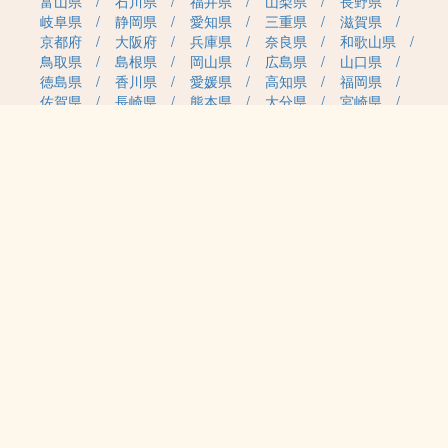
富山県
石川県
福井県
山梨県
長野県
岐阜県
静岡県
愛知県
三重県
滋賀県
京都府
大阪府
兵庫県
奈良県
和歌山県
鳥取県
島根県
岡山県
広島県
山口県
徳島県
香川県
愛媛県
高知県
福岡県
佐賀県
長崎県
熊本県
大分県
宮崎県
鹿児島県
沖縄県
職種カテゴリから求人を探す
事務・管理
医療・介護・保育
雇用形態から求人を探す
正社員
契約社員
パート・アルバイト
派遣
紹介予定派遣
月給・単価から求人を探す
20万円～
30万円～
40万円～
50万円～
60万円～
70万円～
80万円～
時給案件
日給案件
特徴から求人を探す
受動喫煙対策あり（屋内禁煙）
受動喫煙対策あり（喫煙室設置）