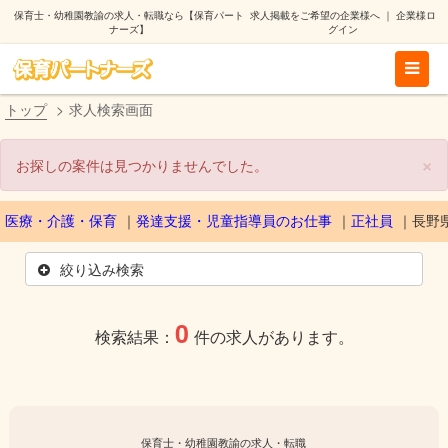
保育士・幼稚園教諭の求人・転職なら【保育パート
求人掲載をご希望の企業様へ
｜
企業様ロ
ナーズ】
グイン
トップ
求人検索画面
×
お探しの案件は見つかりませんでした。
医療・介護・保育
発達支援・児童指導員のお仕事
正社員
長野
絞り込み検索
0
検索結果：
件の求人があります。
保育士・幼稚園教諭の求人・転職