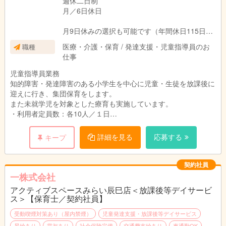
週休二日制
月／6日休日
月9日休みの選択も可能です（年間休日115日）
※その場合は給与額が変わります
医療・介護・保育 / 発達支援・児童指導員のお
職種
仕事
【就業時間】
9：30〜17：30
児童指導員業務
※1日7時間の短時間勤務です
知的障害・発達障害のある小学生を中心に児童・生徒を放課後に
迎えに行き、集団保育をします。
また未就学児を対象とした療育も実施しています。
〈施設について〉
・利用者定員数：各10人／１日
開所日：月～土（日祝は閉所日です）
・職員：8人（うち女性：7人）パート：3人
詳細を見る
応募する
キープ
〈利用提供時間〉
【療育内容】
児童発達支援 9:00～17:00
◎体幹トレーニング
放課後等デイ 14:00～17:00(平日)
バランス用具を用いたトレーニングやストレッチ等で
契約社員
10:00～17:00(長期休暇)
姿勢を正し、自己抑制や自信、学習意欲の向上につなげます。
一株式会社
アクティブスペースみらい辰巳店＜放課後等デイサービ
◎協調トレーニング
ス＞【保育士／契約社員】
運動用具、ボール等でのトレーニングで、
基本的運動神経の向上、体力強化につなげます。
受動喫煙対策あり（屋内禁煙）
児童発達支援・放課後等デイサービス
昇給あり
賞与あり
社会保険完備
交通費支給あり
車通勤OK