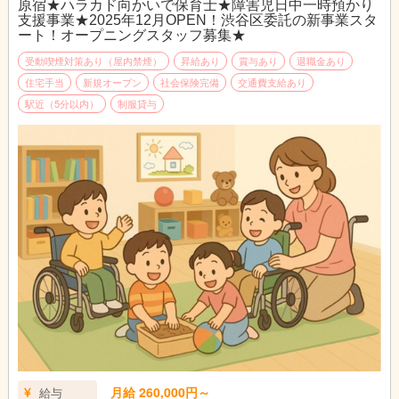
原宿★ハラカド向かいで保育士★障害児日中一時預かり
支援事業★2025年12月OPEN！渋谷区委託の新事業スタ
【主な業務内容】
ート！オープニングスタッフ募集★
・子どもたちの受け入れ、体調確認、おやつ・遊び・活動のサポ
受動喫煙対策あり（屋内禁煙）
昇給あり
賞与あり
退職金あり
ート
・自由遊び、創作活動、外遊び、集団活動などの企画・実施
住宅手当
新規オープン
社会保険完備
交通費支給あり
・生活支援（食事・排泄・着替えなど）のサポート
駅近（5分以内）
制服貸与
・記録・連絡帳の記入
・送迎の添乗
・チーム内ミーティングや日々の振り返りへの参加
【支援のスタンス】
“みんなと同じように”ではなく、“その子に合ったやり方で”。
保育の基本を大切にしながら、**“安心して過ごす時間”を保障す
る支援**を実践しています。
月給 260,000円～
給与