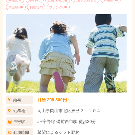
◎ソーシャルスキルトレーニング
未経験OK
制服貸与
ブランクOK
絵カードや課題をこなすことで自信をつけ、
コミュニケーション力・応答力・表現力など能力アップを図りま
す。
【必須資格】
◆児童指導員任用資格（各教員免許ほか）
◆運転免許必須（送迎車の運転あり）
◇新卒・第二新卒も大歓迎
◇未経験からのスタート可
◇経験者もスキルを発揮してご活躍ください
丁寧な指導を行いますので障がい者支援の経験が浅い方もご安心
ください
月給 208,800円～
給与
岡山県岡山市北区辰巳２－１０４
勤務地
JR宇野線 備前西市駅 徒歩20分
最寄駅
希望によるシフト勤務
勤務時間