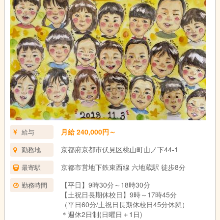
月給 240,000円～
給与
京都府京都市伏見区桃山町山ノ下44-1
勤務地
京都市営地下鉄東西線 六地蔵駅 徒歩8分
最寄駅
【平日】9時30分～18時30分
勤務時間
【土祝日長期休校日】9時～17時45分
（平日60分/土祝日長期休校日45分休憩）
＊週休2日制(日曜日＋1日)