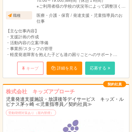
10:00～19:00の8時間（休憩１時間）
※ご利用者様の学校の状況等によって調整頂く場
合がございます。
医療・介護・保育 / 発達支援・児童指導員のお
職種
仕事
【主な仕事内容】
・支援計画の作成
・活動内容の立案/準備
・事業所/スタッフの管理
・軽度発達障害を抱えた子ども達の困りごとへのサポート
・パソコン学習の指導、補助
・学習サポート
詳細を見る
応募する
キープ
・お子様の送迎
・事務業務
契約社員
事務業務は本部で一括で行っているため、日々の記録をきっちり
株式会社 キッズアプローチ
と残して頂けると、負担を軽減できる仕組みになっています。そ
児童発達支援施設・放課後等デイサービス キッズ・ル
の分、子ども達の活動計画をスタッフ間で共有し合って、是非親
ピナス茅ヶ崎 ≪児童指導員／契約社員≫
密に子ども達と関わりを持ってほしいです！
受動喫煙対策あり（屋内禁煙）