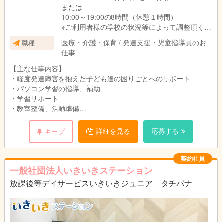
または
10:00～19:00の8時間（休憩１時間）
※ご利用者様の学校の状況等によって調整頂く場
合がございます。
医療・介護・保育 / 発達支援・児童指導員のお
職種
仕事
【主な仕事内容】
・軽度発達障害を抱えた子ども達の困りごとへのサポート
・パソコン学習の指導、補助
・学習サポート
・教室整備、活動準備
・お子様の送迎
・事務業務補助
詳細を見る
応募する
キープ
事務業務は本部で一括で行っているため、日々の記録をきっちり
と残して頂けると、負担を軽減できる仕組みになっています。そ
契約社員
の分、子ども達の活動計画をスタッフ間で共有し合って、是非親
一般社団法人いきいきステーション
密に子ども達と関わりを持ってほしいです！
放課後等デイサービスいきいきジュニア タチバナ