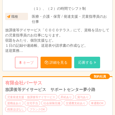
（１）、（２）の時間でシフト制
医療・介護・保育 / 発達支援・児童指導員のお
職種
仕事
放課後等デイサービス「ＣＯＣＯテラス」にて、資格を活かして
の児童指導員のお仕事になります。
宿題をみたり、個別支援など。
１日の記録や連絡帳、送迎表や請求書の作成など。
送迎業務
※障がい児童の通所支援事業所であり、子供達の社会性を高める
詳細を見る
応募する
キープ
と共に学習の遅れをカバーしていく事を重点としております。
※保育士、教員免許(小学校)、児童指導員任用資格については、
契約社員
いずれかの資格があれば応募可能です。
有限会社バーサス
放課後等デイサービス サポートセンター夢小路
※普通自動車運転免許（ＡＴ限定可）については必須となりま
す。
児童発達支援・放課後等デイサービス
昇給あり
賞与あり
退職金あり
住宅手当
社会保険完備
交通費支給あり
車通勤OK
※PCスキル：ワード・エクセル、基本操作
残業ほぼなし
ブランクOK