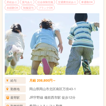
基本的運動神経の向上、体力強化につなげます。
昇給あり
賞与あり
社会保険完備
交通費支給あり
車通勤OK
未経験OK
制服貸与
ブランクOK
◎ソーシャルスキルトレーニング
絵カードや課題をこなすことで自信をつけ、
コミュニケーション力・応答力・表現力など能力アップを図りま
す。
【必須資格】
◆保育士
◆運転免許必須（送迎車の運転あり）
◇新卒・第二新卒も大歓迎
◇未経験からのスタート可
◇経験者もスキルを発揮してご活躍ください
丁寧な指導を行いますので障がい者支援の経験が浅い方もご安心
ください
月給 208,800円～
給与
岡山県岡山市北区南区万倍43-1
勤務地
JR宇野線 備前西市駅 徒歩12分
最寄駅
希望によるシフト勤務
勤務時間