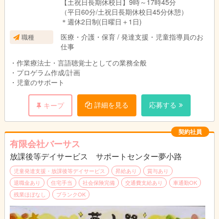
【土祝日長期休校日】9時～17時45分
（平日60分/土祝日長期休校日45分休憩）
＊週休2日制(日曜日＋1日)
医療・介護・保育 / 発達支援・児童指導員のお
職種
仕事
・作業療法士・言語聴覚士としての業務全般
・プロゲラム作成/計画
・児童のサポート
詳細を見る
応募する
キープ
契約社員
有限会社バーサス
放課後等デイサービス サポートセンター夢小路
児童発達支援・放課後等デイサービス
昇給あり
賞与あり
退職金あり
住宅手当
社会保険完備
交通費支給あり
車通勤OK
残業ほぼなし
ブランクOK