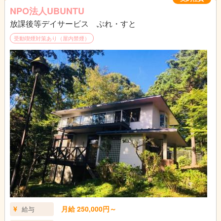
日常生活の支援をはじめ、遊び・創作活動・学習・外遊びなど、
NPO法人UBUNTU
「子どもたちが安心して過ごせる居場所づくり」を行います。
放課後等デイサービス ぶれ・すと
【主な業務内容】
受動喫煙対策あり（屋内禁煙）
・子どもたちの受け入れ、体調確認、おやつ・遊び・活動のサポ
ート
・自由遊び、創作活動、外遊び、集団活動などの企画・実施
・生活支援（食事・排泄・着替えなど）のサポート
・記録・連絡帳の記入
・送迎の添乗
・チーム内ミーティングや日々の振り返りへの参加
【支援のスタンス】
“みんなと同じように”ではなく、“その子に合ったやり方で”。
保育の基本を大切にしながら、**“安心して過ごす時間”を保障す
る支援**を実践しています。
月給 250,000円～
給与