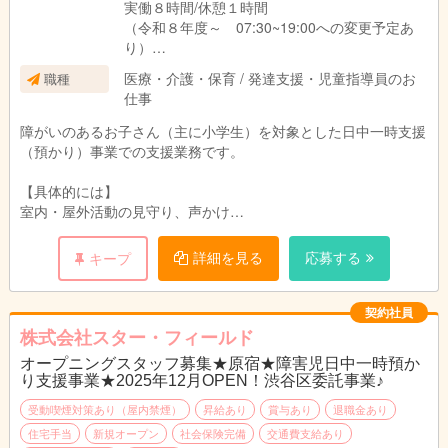
実働８時間/休憩１時間
（令和８年度～ 07:30~19:00への変更予定あ
り）
※シフト勤務
医療・介護・保育 / 発達支援・児童指導員のお
職種
仕事
障がいのあるお子さん（主に小学生）を対象とした日中一時支援
（預かり）事業での支援業務です。
【具体的には】
室内・屋外活動の見守り、声かけ
遊び・創作活動・学習サポート
食事・排泄などの生活支援（介助が必要な場合）
詳細を見る
応募する
キープ
送迎時の添乗
簡単な記録作成（手書き or タブレット）
契約社員
👉 医療行為・難しい専門対応はありません
株式会社スター・フィールド
👉 チームで動くので「一人で抱える」ことはなし
オープニングスタッフ募集★原宿★障害児日中一時預か
り支援事業★2025年12月OPEN！渋谷区委託事業♪
受動喫煙対策あり（屋内禁煙）
昇給あり
賞与あり
退職金あり
住宅手当
新規オープン
社会保険完備
交通費支給あり