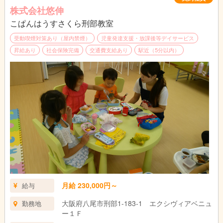
株式会社悠伸
こぱんはうすさくら刑部教室
受動喫煙対策あり（屋内禁煙）
児童発達支援・放課後等デイサービス
昇給あり
社会保険完備
交通費支給あり
駅近（5分以内）
月給 230,000円～
給与
大阪府八尾市刑部1-183-1 エクシヴィアベニュ
勤務地
ー１Ｆ