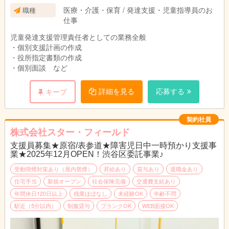
医療・介護・保育 / 発達支援・児童指導員のお
職種
仕事
児童発達支援管理責任者としての業務全般
・個別支援計画の作成
・役所指定書類の作成
・個別面談 など
詳細を見る
応募する
キープ
契約社員
株式会社スター・フィールド
支援員募集★原宿/表参道★障害児日中一時預かり支援事
業★2025年12月OPEN！渋谷区委託事業♪
受動喫煙対策あり（屋内禁煙）
昇給あり
賞与あり
退職金あり
住宅手当
新規オープン
社会保険完備
交通費支給あり
年間休日120日以上
残業ほぼなし
未経験OK
年齢不問
駅近（5分以内）
制服貸与
ブランクOK
WEB面接OK