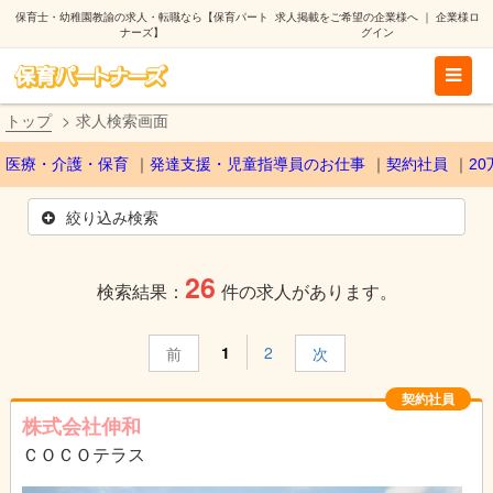
保育士・幼稚園教諭の求人・転職なら【保育パート
求人掲載をご希望の企業様へ
｜
企業様ロ
ナーズ】
グイン
トップ
求人検索画面
医療・介護・保育
発達支援・児童指導員のお仕事
契約社員
2
絞り込み検索
26
検索結果：
件の求人があります。
1
2
前
次
契約社員
株式会社伸和
ＣＯＣＯテラス