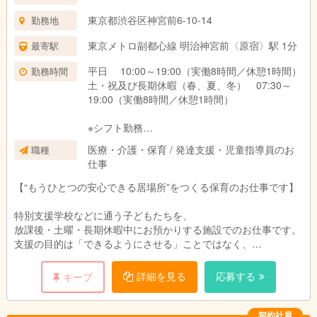
東京都渋谷区神宮前6-10-14
勤務地
東京メトロ副都心線 明治神宮前〈原宿〉駅 1分
最寄駅
平日 10:00～19:00（実働8時間／休憩1時間）
勤務時間
土・祝及び長期休暇（春、夏、冬） 07:30～
19:00（実働8時間／休憩1時間）
※シフト勤務
※持ち帰り業務なし
医療・介護・保育 / 発達支援・児童指導員のお
職種
※残業あり（主に土・祝及び長期休暇)
仕事
【“もうひとつの安心できる居場所”をつくる保育のお仕事です】
特別支援学校などに通う子どもたちを、
放課後・土曜・長期休暇中にお預かりする施設でのお仕事です。
支援の目的は「できるようにさせる」ことではなく、
子どもたちが“安心して、自分らしく過ごせる”こと。
その子のペース・その子の気持ちに寄り添いながら支援します。
詳細を見る
応募する
キープ
1日あたりの定員は10名程度。 （令和8年度より20名へ拡充予
定）
契約社員