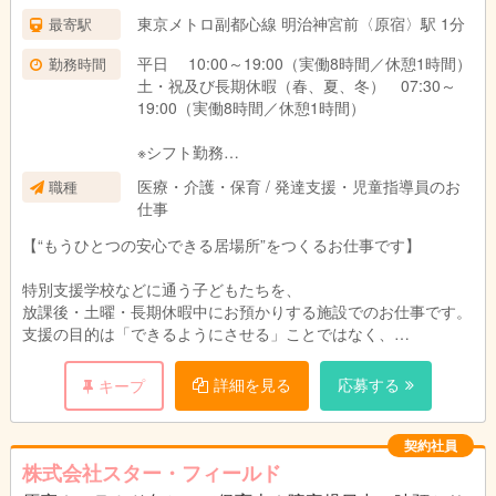
東京メトロ副都心線 明治神宮前〈原宿〉駅 1分
最寄駅
平日 10:00～19:00（実働8時間／休憩1時間）
勤務時間
土・祝及び長期休暇（春、夏、冬） 07:30～
19:00（実働8時間／休憩1時間）
※シフト勤務
※持ち帰り業務なし
医療・介護・保育 / 発達支援・児童指導員のお
職種
※残業あり（主に土・祝及び長期休暇)
仕事
【“もうひとつの安心できる居場所”をつくるお仕事です】
特別支援学校などに通う子どもたちを、
放課後・土曜・長期休暇中にお預かりする施設でのお仕事です。
支援の目的は「できるようにさせる」ことではなく、
子どもたちが“安心して、自分らしく過ごせる”こと。
その子のペース・その子の気持ちに寄り添いながら支援します。
詳細を見る
応募する
キープ
1日あたりの定員は10名程度。 （令和8年度より20名へ拡充予
定）
契約社員
日常生活の支援をはじめ、遊び・創作活動・学習・外遊びなど、
株式会社スター・フィールド
「子どもたちが安心して過ごせる居場所づくり」を行います。