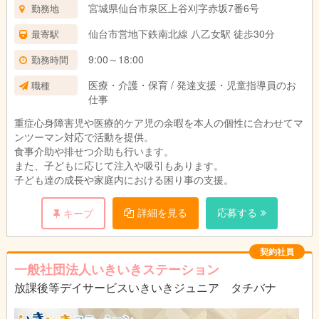
宮城県仙台市泉区上谷刈字赤坂7番6号
勤務地
仙台市営地下鉄南北線 八乙女駅 徒歩30分
最寄駅
9:00～18:00
勤務時間
医療・介護・保育 / 発達支援・児童指導員のお
職種
仕事
重症心身障害児や医療的ケア児の余暇を本人の個性に合わせてマ
ンツーマン対応で活動を提供。
食事介助や排せつ介助も行います。
また、子どもに応じて注入や吸引もあります。
子ども達の成長や家庭内における困り事の支援。
詳細を見る
応募する
キープ
契約社員
一般社団法人いきいきステーション
放課後等デイサービスいきいきジュニア タチバナ