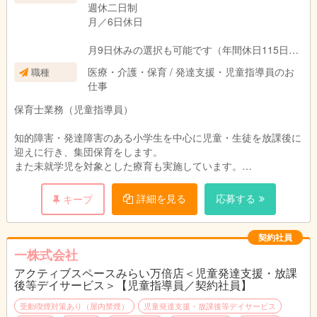
週休二日制
月／6日休日
月9日休みの選択も可能です（年間休日115日）
※その場合は給与額が変わります
医療・介護・保育 / 発達支援・児童指導員のお
職種
仕事
【就業時間】
9：30〜17：30
保育士業務（児童指導員）
※1日7時間の短時間勤務です
知的障害・発達障害のある小学生を中心に児童・生徒を放課後に
迎えに行き、集団保育をします。
〈施設について〉
また未就学児を対象とした療育も実施しています。
開所日：月～土（日祝は閉所日です）
・利用者定員数：各10人／１日
・職員：8人（うち女性：7人）パート：3人
詳細を見る
応募する
キープ
〈利用提供時間〉
児童発達支援 9:00～17:00
【療育内容】
放課後等デイ 14:00～17:00(平日)
◎体幹トレーニング
契約社員
10:00～17:00(長期休暇)
バランス用具を用いたトレーニングやストレッチ等で
一株式会社
姿勢を正し、自己抑制や自信、学習意欲の向上につなげます。
アクティブスペースみらい万倍店＜児童発達支援・放課
後等デイサービス＞【児童指導員／契約社員】
◎協調トレーニング
運動用具、ボール等でのトレーニングで、
受動喫煙対策あり（屋内禁煙）
児童発達支援・放課後等デイサービス