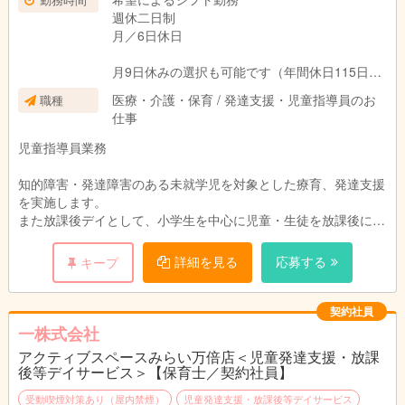
週休二日制
月／6日休日
月9日休みの選択も可能です（年間休日115日）
※その場合は給与額が変わります
医療・介護・保育 / 発達支援・児童指導員のお
職種
仕事
【就業時間】
9：30〜17：30
児童指導員業務
※1日7時間の短時間勤務です
知的障害・発達障害のある未就学児を対象とした療育、発達支援
を実施します。
〈施設について〉
また放課後デイとして、小学生を中心に児童・生徒を放課後に迎
開所日：月～土（日祝は閉所日です）
えに行き、集団保育も実施しています。
詳細を見る
応募する
キープ
〈利用提供時間〉
・利用者定員数：各10人／１日
児童発達支援 9:00～17:00
放課後等デイ 14:00～17:00(平日)
契約社員
10:00～17:00(長期休暇)
【療育内容】
一株式会社
それぞれの発達課題・個性に合わせた療育に力を入れています。
アクティブスペースみらい万倍店＜児童発達支援・放課
後等デイサービス＞【保育士／契約社員】
◎感覚統合トレーニング(リトミック)
感覚統合が上手くできていないと、情緒面・対人面・学習面・言
受動喫煙対策あり（屋内禁煙）
児童発達支援・放課後等デイサービス