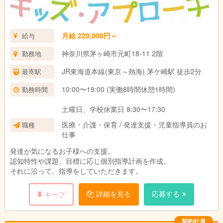
月給 220,000円～
給与
神奈川県茅ヶ崎市元町18-11 2階
勤務地
JR東海道本線(東京～熱海) 茅ケ崎駅 徒歩2分
最寄駅
10:00〜19:00 (実働8時間休憩1時間)
勤務時間
土曜日、学校休業日 8:30〜17:30
医療・介護・保育 / 発達支援・児童指導員のお
職種
仕事
発達が気になるお子様への支援。
認知特性や課題、目標に応じ個別指導計画を作成。
それに沿って、指導をしていただきます。
詳細を見る
応募する
キープ
契約社員