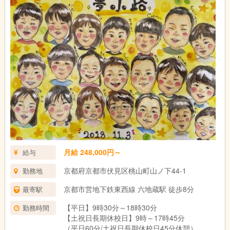
月給 248,000円～
給与
京都府京都市伏見区桃山町山ノ下44-1
勤務地
京都市営地下鉄東西線 六地蔵駅 徒歩8分
最寄駅
【平日】9時30分～18時30分
勤務時間
【土祝日長期休校日】9時～17時45分
（平日60分/土祝日長期休校日45分休憩）