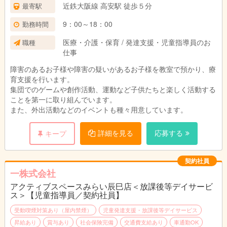
近鉄大阪線 高安駅 徒歩５分
最寄駅
9：00～18：00
勤務時間
医療・介護・保育 / 発達支援・児童指導員のお
職種
仕事
障害のあるお子様や障害の疑いがあるお子様を教室で預かり、療
育支援を行います。
集団でのゲームや創作活動、運動など子供たちと楽しく活動する
ことを第一に取り組んでいます。
また、外出活動などのイベントも種々用意しています。
詳細を見る
応募する
キープ
契約社員
一株式会社
アクティブスペースみらい辰巳店＜放課後等デイサービ
ス＞【児童指導員／契約社員】
受動喫煙対策あり（屋内禁煙）
児童発達支援・放課後等デイサービス
昇給あり
賞与あり
社会保険完備
交通費支給あり
車通勤OK