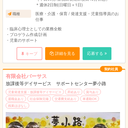
＊週休2日制(日曜日＋1日)
医療・介護・保育 / 発達支援・児童指導員のお
職種
仕事
・臨床心理士としての業務全般
・プロゲラム作成/計画
・児童のサポート
詳細を見る
応募する
キープ
契約社員
有限会社バーサス
放課後等デイサービス サポートセンター夢小路
児童発達支援・放課後等デイサービス
昇給あり
賞与あり
退職金あり
社会保険完備
交通費支給あり
車通勤OK
残業ほぼなし