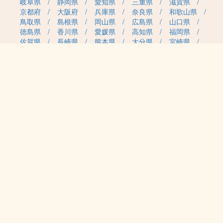
岐阜県
静岡県
愛知県
三重県
滋賀県
京都府
大阪府
兵庫県
奈良県
和歌山県
鳥取県
島根県
岡山県
広島県
山口県
徳島県
香川県
愛媛県
高知県
福岡県
佐賀県
長崎県
熊本県
大分県
宮崎県
鹿児島県
沖縄県
職種カテゴリから求人を探す
事務・管理
医療・介護・保育
雇用形態から求人を探す
正社員
契約社員
パート・アルバイト
派遣
紹介予定派遣
月給・単価から求人を探す
20万円～
30万円～
40万円～
50万円～
60万円～
70万円～
80万円～
時給案件
日給案件
特徴から求人を探す
受動喫煙対策あり（屋内禁煙）
受動喫煙対策あり（喫煙室設置）
2027年4月 新規開園
認可保育所