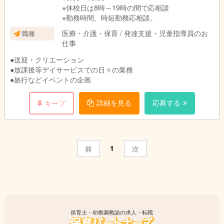
※休校日は8時～19時の間で応相談
※勤務時間、時短勤務応相談。
医療・介護・保育 / 発達支援・児童指導員のお
職種
仕事
●送迎・クリエーション
●放課後等デイサービスでの日々の業務
●旅行などイベントの企画
詳細を見る
応募する
キープ
1
前
次
保育士・幼稚園教諭の求人・転職