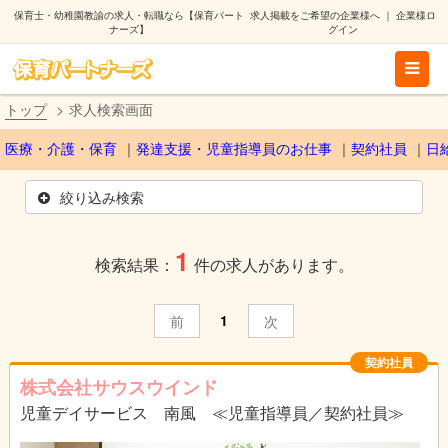
保育士・幼稚園教諭の求人・転職なら【保育パート
求人掲載をご希望の企業様へ
｜
企業様ロ
ナーズ】
グイン
トップ
求人検索画面
医療・介護・保育
発達支援・児童指導員のお仕事
契約社員
日
絞り込み検索
1
検索結果：
件の求人があります。
1
前
次
契約社員
株式会社サウスウインド
児童デイサービス 南風 ≪児童指導員／契約社員≫