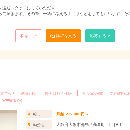
を送迎スタッフにしていただき、
って頂きます。その際、一緒に考える手助けなどをしてもらいます。そ
。（＊福祉スタッフと送迎スタッフは別です）
詳細を見る
応募する
キープ
なことが多いだけです。
。そんなお仕事です。
賞与あり
退職金あり
借り上げ社宅利用可
社会保険完備
交通費支給
WEB面接OK
月給 212,000円～
給与
大阪府大阪市都島区高倉町1丁目9-14
勤務地