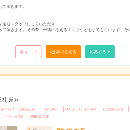
して頂きます。
を送迎スタッフにしていただき、
って頂きます。その際、一緒に考える手助けなどをしてもらいます。そ
。（＊福祉スタッフと送迎スタッフは別です）
詳細を見る
応募する
キープ
なことが多いだけです。
。そんなお仕事です。
正社員≫
賞与あり
退職金あり
住宅手当
借り上げ社宅利用可
社会保険完備
ブランクOK
WEB面接OK
月給 205,000円～
給与