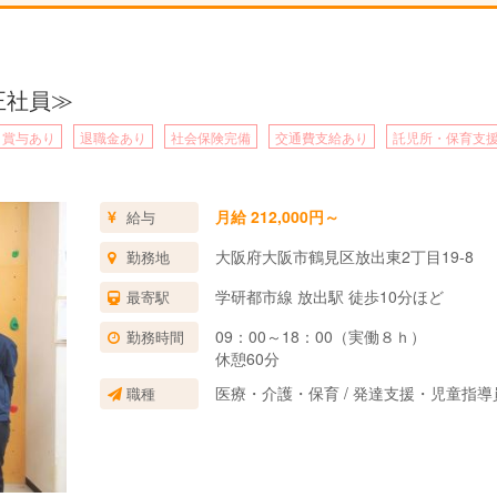
正社員≫
賞与あり
退職金あり
社会保険完備
交通費支給あり
託児所・保育支
月給 212,000円～
給与
大阪府大阪市鶴見区放出東2丁目19-8
勤務地
学研都市線 放出駅 徒歩10分ほど
最寄駅
09：00～18：00（実働８ｈ）
勤務時間
休憩60分
医療・介護・保育 / 発達支援・児童指
職種