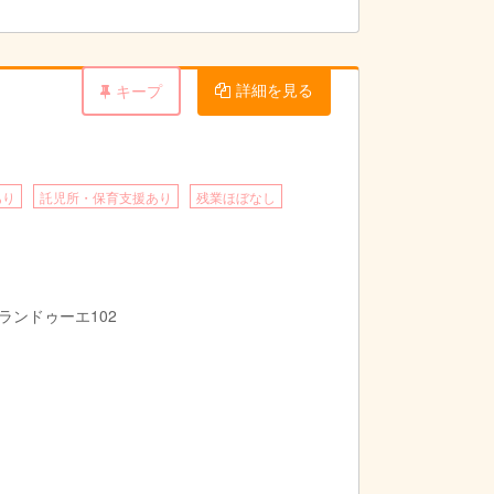
詳細を見る
キープ
あり
託児所・保育支援あり
残業ほぼなし
ランドゥーエ102