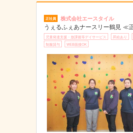
株式会社エースタイル
正社員
うぇるふぇあナースリー鶴見 ≪
児童発達支援・放課後等デイサービス
昇給あり
制服貸与
WEB面接OK