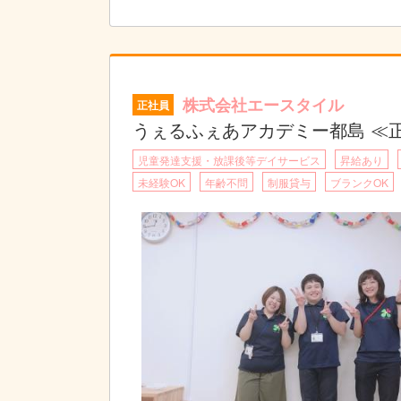
その苦手なことを一緒にできるまで手助けする
株式会社エースタイル
正社員
うぇるふぇあアカデミー都島 ≪
児童発達支援・放課後等デイサービス
昇給あり
未経験OK
年齢不問
制服貸与
ブランクOK