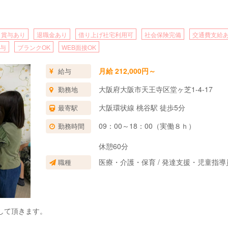
賞与あり
退職金あり
借り上げ社宅利用可
社会保険完備
交通費支給
与
ブランクOK
WEB面接OK
月給 212,000円～
給与
大阪府大阪市天王寺区堂ヶ芝1-4-17
勤務地
大阪環状線 桃谷駅 徒歩5分
最寄駅
09：00～18：00（実働８ｈ）
勤務時間
休憩60分
医療・介護・保育 / 発達支援・児童指
職種
して頂きます。