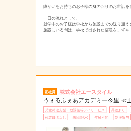
障がいをお持ちのお子様の身の回りのお世話を
一日の流れとして、
就学中のお子様は学校から施設までの送り迎え
施設にいる間は、学校で出された宿題をまずや
に沿って一緒に過ごしていただきます。
帰りは、送迎スタッフに家まで送って頂きます
障がいをお持ちのお子様は周りより少し、苦手
その苦手なことを一緒にできるまで手助けする
株式会社エースタイル
正社員
うぇるふぇあアカデミー今里 ≪
児童発達支援・放課後等デイサービス
昇給あり
残業ほぼなし
未経験OK
年齢不問
制服貸与