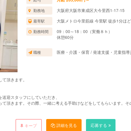
大阪府大阪市東成区大今里西1-17-15
勤務地
大阪メトロ今里筋線 今里駅 徒歩1分ほど
最寄駅
09：00～18：00（実働８ｈ）
勤務時間
休憩60分
医療・介護・保育 / 発達支援・児童指
職種
して頂きます。
を送迎スタッフにしていただき、
って頂きます。その際、一緒に考える手助けなどをしてもらいます。そ
。（＊福祉スタッフと送迎スタッフは別です）
詳細を見る
応募する
キープ
なことが多いだけです。