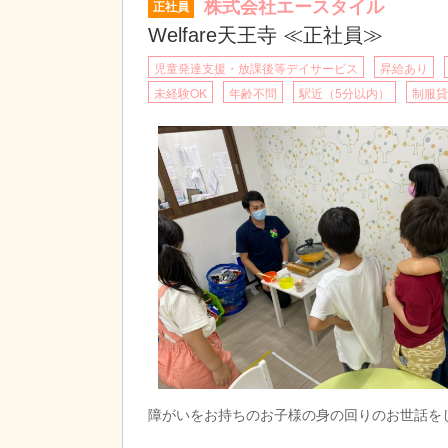
株式会社エースタイル
正社員
Welfare天王寺 ≪正社員≫
児童発達支援・放課後等デイサービス
昇給あり
未経験OK
年齢不問
駅近（5分以内）
制服貸
障がいをお持ちのお子様の身の回りのお世話を