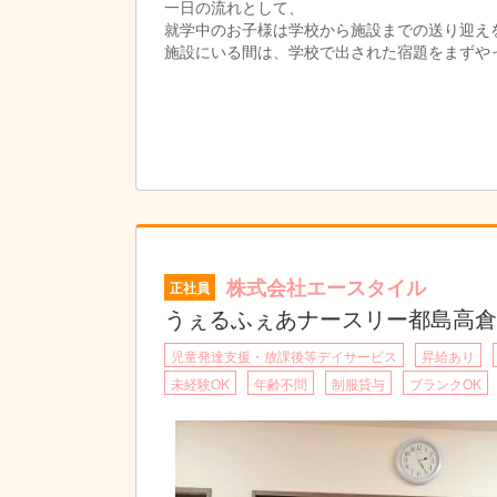
一日の流れとして、
就学中のお子様は学校から施設までの送り迎え
施設にいる間は、学校で出された宿題をまずや
に沿って一緒に過ごしていただきます。
帰りは、送迎スタッフに家まで送って頂きます
障がいをお持ちのお子様は周りより少し、苦手
その苦手なことを一緒にできるまで手助けする
株式会社エースタイル
正社員
うぇるふぇあナースリー都島高倉
児童発達支援・放課後等デイサービス
昇給あり
未経験OK
年齢不問
制服貸与
ブランクOK