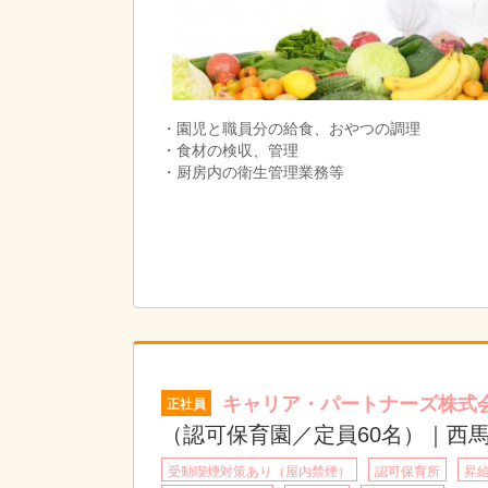
・園児と職員分の給食、おやつの調理
・食材の検収、管理
・厨房内の衛生管理業務等
キャリア・パートナーズ株式
正社員
（認可保育園／定員60名）｜西
受動喫煙対策あり（屋内禁煙）
認可保育所
昇