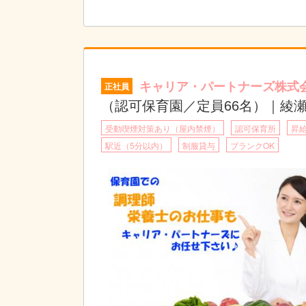
キャリア・パートナーズ株式
正社員
（認可保育園／定員66名）｜綾
受動喫煙対策あり（屋内禁煙）
認可保育所
昇
駅近（5分以内）
制服貸与
ブランクOK