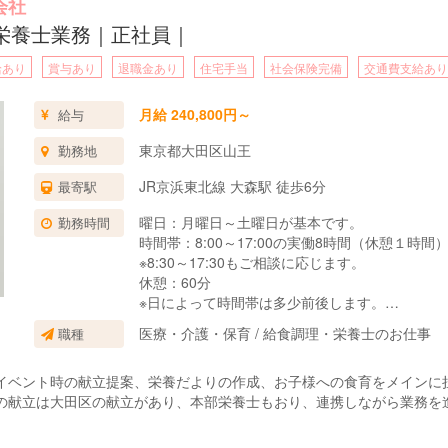
会社
栄養士業務｜正社員｜
給あり
賞与あり
退職金あり
住宅手当
社会保険完備
交通費支給あり
月給 240,800円～
給与
東京都大田区山王
勤務地
JR京浜東北線 大森駅 徒歩6分
最寄駅
曜日：月曜日～土曜日が基本です。
勤務時間
時間帯：8:00～17:00の実働8時間（休憩１時間
※8:30～17:30もご相談に応じます。
休憩：60分
※日によって時間帯は多少前後します。
※夕食対応をお願いする場合もあります。
医療・介護・保育 / 給食調理・栄養士のお仕事
職種
※土曜日の出勤はシフトにより月1回程度です。
★日曜日については、開園が1年のうち3ヶ月間
イベント時の献立提案、栄養だよりの作成、お子様への食育をメインに
年に3～4回程度です。
の献立は大田区の献立があり、本部栄養士もおり、連携しながら業務を