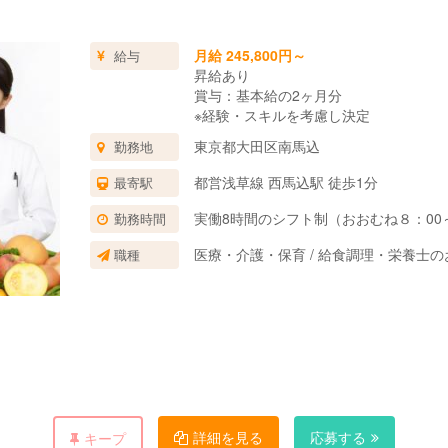
月給 245,800円～
給与
昇給あり
賞与：基本給の2ヶ月分
※経験・スキルを考慮し決定
東京都大田区南馬込
勤務地
都営浅草線 西馬込駅 徒歩1分
最寄駅
実働8時間のシフト制（おおむね８：00～
勤務時間
医療・介護・保育 / 給食調理・栄養士
職種
詳細を見る
応募する
キープ