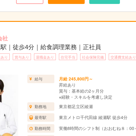
会社
瀬駅｜徒歩4分｜給食調理業務｜正社員
給あり
賞与あり
退職金あり
住宅手当
社会保険完備
交通費支給あり
月給 245,800円～
給与
昇給あり
賞与：基本給の2ヶ月分
※経験・スキルを考慮し決定
東京都足立区綾瀬
勤務地
東京メトロ千代田線 綾瀬駅 徒歩4分
最寄駅
実働8時間のシフト制（おおむね８：00～
勤務時間