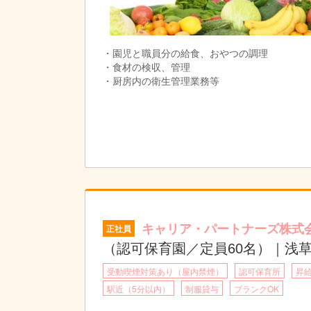
・園児と職員分の給食、おやつの調理
・食材の検収、管理
・厨房内の衛生管理業務等
キャリア・パートナーズ株式
正社員
（認可保育園／定員60名）｜浅
受動喫煙対策あり（屋内禁煙）
認可保育所
昇
駅近（5分以内）
制服貸与
ブランクOK