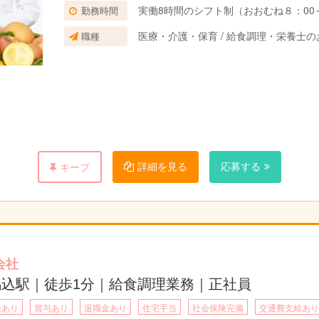
実働8時間のシフト制（おおむね８：00～
勤務時間
医療・介護・保育 / 給食調理・栄養士
職種
詳細を見る
応募する
キープ
会社
馬込駅｜徒歩1分｜給食調理業務｜正社員
給あり
賞与あり
退職金あり
住宅手当
社会保険完備
交通費支給あり