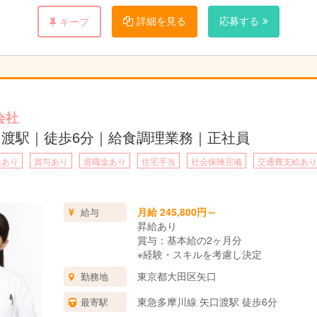
詳細を見る
応募する
キープ
会社
口渡駅｜徒歩6分｜給食調理業務｜正社員
給あり
賞与あり
退職金あり
住宅手当
社会保険完備
交通費支給あり
月給 245,800円～
給与
昇給あり
賞与：基本給の2ヶ月分
※経験・スキルを考慮し決定
東京都大田区矢口
勤務地
東急多摩川線 矢口渡駅 徒歩6分
最寄駅