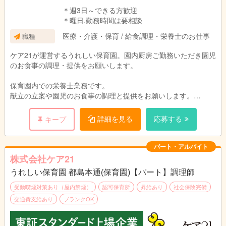
＊週3日～できる方歓迎
＊曜日,勤務時間は要相談
医療・介護・保育 / 給食調理・栄養士のお仕事
職種
ケア21が運営するうれしい保育園。園内厨房ご勤務いただき園児
のお食事の調理・提供をお願いします。
保育園内での栄養士業務です。
献立の立案や園児のお食事の調理と提供をお願いします。
園児や保育スタッフと顔を合わせる事ができるので、ご意見
をすぐに料理に反映でき、調理人としてスキルアップも期待でき
詳細を見る
応募する
キープ
ます。
パート・アルバイト
株式会社ケア21
うれしい保育園 都島本通(保育園)【パート】調理師
受動喫煙対策あり（屋内禁煙）
認可保育所
昇給あり
社会保険完備
交通費支給あり
ブランクOK