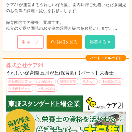
ケア21が運営するうれしい保育園。園内厨房ご勤務いただき園児
のお食事の調理・提供をお願いします。
保育園内での栄養士業務です。
献立の立案や園児のお食事の調理と提供をお願いします。
園児や保育スタッフと顔を合わせる事ができるので、ご意見
をすぐに料理に反映でき、調理人としてスキルアップも期待でき
詳細を見る
応募する
キープ
ます。
パート・アルバイト
株式会社ケア21
うれしい保育園 五月が丘(保育園)【パート】栄養士
受動喫煙対策あり（屋内禁煙）
認可保育所
昇給あり
社会保険完備
交通費支給あり
ブランクOK