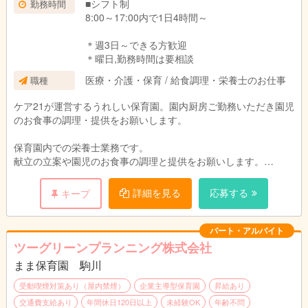
■シフト制
勤務時間
8:00～17:00内で1日4時間～
＊週3日～できる方歓迎
＊曜日,勤務時間は要相談
医療・介護・保育 / 給食調理・栄養士のお仕事
職種
ケア21が運営するうれしい保育園。園内厨房ご勤務いただき園児
のお食事の調理・提供をお願いします。
保育園内での栄養士業務です。
献立の立案や園児のお食事の調理と提供をお願いします。
園児や保育スタッフと顔を合わせる事ができるので、
ご意見をすぐに料理に反映でき、
詳細を見る
応募する
キープ
調理人としてスキルアップも期待でき
ます。
パート・アルバイト
ツーグリーンプランニング株式会社
まま保育園 駒川
受動喫煙対策あり（屋内禁煙）
企業主導型保育園
昇給あり
交通費支給あり
年間休日120日以上
未経験OK
年齢不問