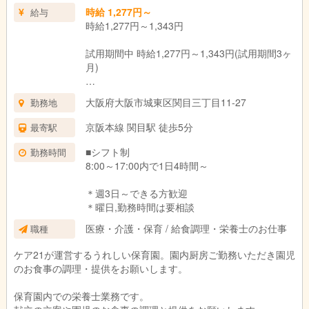
時給 1,277円～
給与
時給1,277円～1,343円
試用期間中 時給1,277円～1,343円(試用期間3ヶ
月)
＊資格・経験による
大阪府大阪市城東区関目三丁目11-27
勤務地
試用期間：3ヶ月(同条件)
京阪本線 関目駅 徒歩5分
最寄駅
■シフト制
勤務時間
8:00～17:00内で1日4時間～
＊週3日～できる方歓迎
＊曜日,勤務時間は要相談
医療・介護・保育 / 給食調理・栄養士のお仕事
職種
ケア21が運営するうれしい保育園。園内厨房ご勤務いただき園児
のお食事の調理・提供をお願いします。
保育園内での栄養士業務です。