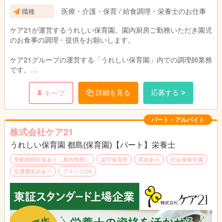
医療・介護・保育 / 給食調理・栄養士のお仕事
職種
ケア21が運営するうれしい保育園。園内厨房ご勤務いただき園児
のお食事の調理・提供をお願いします。
ケア21グループの運営する「うれしい保育園」内での調理師業務
です。
園児のお食事の調理と提供をお願いします。
園児や保育スタッフと顔を合わせる事ができるので、
詳細を見る
応募する
キープ
ご意見をすぐに料理に反映でき、
調理人としてスキルアップも期待できます。
パート・アルバイト
株式会社ケア21
うれしい保育園 都島(保育園)【パート】栄養士
受動喫煙対策あり（屋内禁煙）
認可保育所
昇給あり
社会保険完備
交通費支給あり
ブランクOK