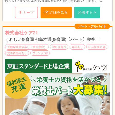
献立の立案や園児のお食事の調理と提供をお願いします。
園児や保育スタッフと顔を合わせる事ができるので、
ご意見をすぐに料理に反映でき、
詳細を見る
応募する
キープ
調理人としてスキルアップも期待できます。
パート・アルバイト
株式会社ケア21
うれしい保育園 都島本通(保育園)【パート】栄養士
受動喫煙対策あり（屋内禁煙）
認可保育所
昇給あり
社会保険完備
交通費支給あり
ブランクOK