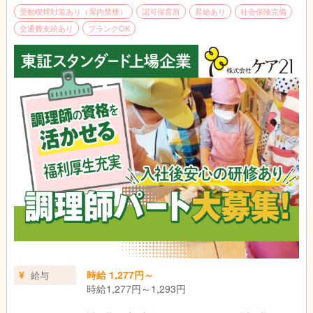
受動喫煙対策あり（屋内禁煙）
認可保育所
昇給あり
社会保険完備
交通費支給あり
ブランクOK
時給 1,277円～
給与
時給1,277円～1,293円