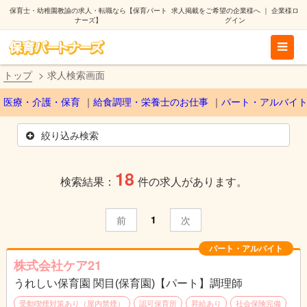
保育士・幼稚園教諭の求人・転職なら【保育パート
求人掲載をご希望の企業様へ
｜
企業様ロ
ナーズ】
グイン
トップ
求人検索画面
医療・介護・保育
給食調理・栄養士のお仕事
パート・アルバイ
絞り込み検索
18
検索結果：
件の求人があります。
1
前
次
パート・アルバイト
株式会社ケア21
うれしい保育園 関目(保育園)【パート】調理師
受動喫煙対策あり（屋内禁煙）
認可保育所
昇給あり
社会保険完備