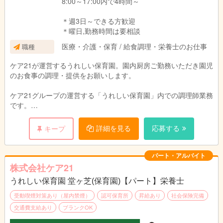
8:00～17:00内で4時間～
＊週3日～できる方歓迎
＊曜日,勤務時間は要相談
医療・介護・保育 / 給食調理・栄養士のお仕事
職種
ケア21が運営するうれしい保育園。園内厨房ご勤務いただき園児
のお食事の調理・提供をお願いします。
ケア21グループの運営する「うれしい保育園」内での調理師業務
です。
園児のお食事の調理と提供をお願いします。
園児や保育スタッフと顔を合わせる事ができるので、
詳細を見る
応募する
キープ
ご意見をすぐに料理に反映でき、
調理人としてスキルアップも期待できます。
パート・アルバイト
株式会社ケア21
うれしい保育園 堂ヶ芝(保育園)【パート】栄養士
受動喫煙対策あり（屋内禁煙）
認可保育所
昇給あり
社会保険完備
交通費支給あり
ブランクOK