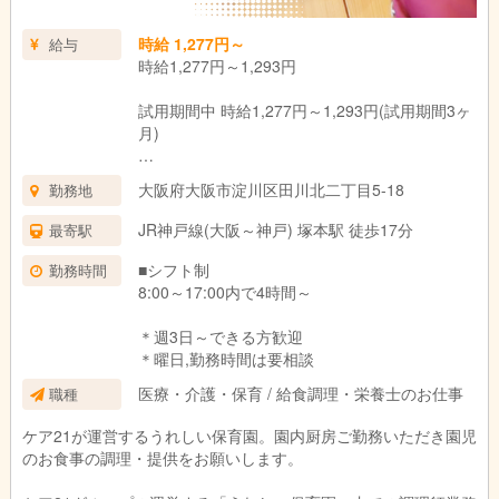
時給 1,277円～
給与
時給1,277円～1,293円
試用期間中 時給1,277円～1,293円(試用期間3ヶ
月)
ー
大阪府大阪市淀川区田川北二丁目5-18
勤務地
試用期間：3ヶ月(同条件)
JR神戸線(大阪～神戸) 塚本駅 徒歩17分
最寄駅
■シフト制
勤務時間
8:00～17:00内で4時間～
＊週3日～できる方歓迎
＊曜日,勤務時間は要相談
医療・介護・保育 / 給食調理・栄養士のお仕事
職種
ケア21が運営するうれしい保育園。園内厨房ご勤務いただき園児
のお食事の調理・提供をお願いします。