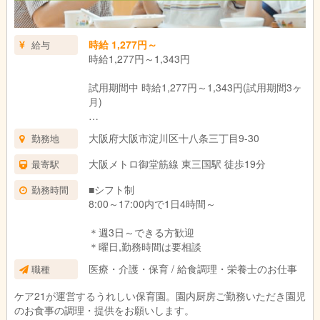
時給 1,277円～
給与
時給1,277円～1,343円
試用期間中 時給1,277円～1,343円(試用期間3ヶ
月)
＊資格・経験による
大阪府大阪市淀川区十八条三丁目9-30
勤務地
試用期間：3ヶ月(同条件)
大阪メトロ御堂筋線 東三国駅 徒歩19分
最寄駅
■シフト制
勤務時間
8:00～17:00内で1日4時間～
＊週3日～できる方歓迎
＊曜日,勤務時間は要相談
医療・介護・保育 / 給食調理・栄養士のお仕事
職種
ケア21が運営するうれしい保育園。園内厨房ご勤務いただき園児
のお食事の調理・提供をお願いします。