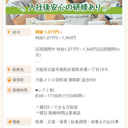
時給 1,277円～
給与
時給1,277円～1,343円
試用期間中 時給1,277円～1,343円(試用期間3ヶ
月)
＊資格・経験による
大阪府大阪市都島区都島本通一丁目10-5
勤務地
試用期間：3ヶ月(同条件)
大阪メトロ谷町線 都島駅 徒歩5分
最寄駅
■シフト制
勤務時間
8:00～17:00内で1日4時間～
＊週3日～できる方歓迎
＊曜日,勤務時間は要相談
医療・介護・保育 / 給食調理・栄養士のお仕事
職種