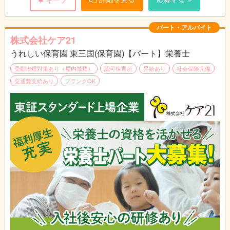
ご意見をすぐに料理に反映でき、
調理人としてスキルアップも期待できます。
パート・アルバイト
株式会社ケア21
うれしい保育園 東三国(保育園)【パート】栄養士
受動喫煙対策あり（屋内禁煙）
認可保育所
昇給あり
社会保険完備
交通費支給あり
ブランクOK