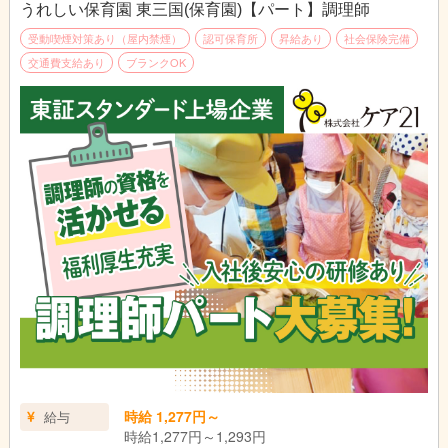
うれしい保育園 東三国(保育園)【パート】調理師
受動喫煙対策あり（屋内禁煙）
認可保育所
昇給あり
社会保険完備
交通費支給あり
ブランクOK
時給 1,277円～
給与
時給1,277円～1,293円