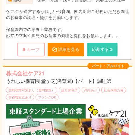
ケア21が運営するうれしい保育園。園内厨房ご勤務いただき園児
のお食事の調理・提供をお願いします。
保育園内での栄養士業務です。
献立の立案や園児のお食事の調理と提供をお願いします。
園児や保育スタッフと顔を合わせる事ができるので、
ご意見をすぐに料理に反映でき、
詳細を見る
応募する
キープ
調理人としてスキルアップも期待でき
ます。
パート・アルバイト
株式会社ケア21
うれしい保育園 堂ヶ芝(保育園)【パート】調理師
受動喫煙対策あり（屋内禁煙）
認可保育所
昇給あり
社会保険完備
交通費支給あり
ブランクOK