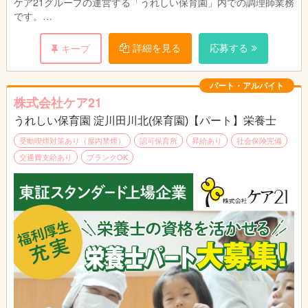
ケア21グループの運営する「うれしい保育園」内での調理師業務
です。
園児のお食事の調理と提供をお願いします。
園児や保育スタッフと顔を合わせる事ができるので、
詳細を見る
応募する
キープ
ご意見をすぐに料理に反映でき、
調理人としてスキルアップも期待できます。
パート・アルバイト
株式会社ケア21
うれしい保育園 淀川田川北(保育園)【パート】栄養士
受動喫煙対策あり（屋内禁煙）
認可保育所
昇給あり
社会保険完備
交通費支給あり
ブランクOK