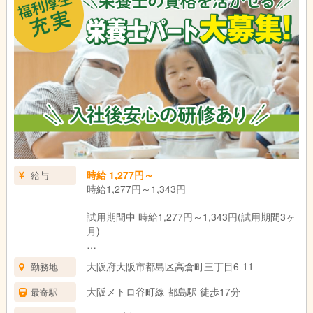
時給 1,277円～
給与
時給1,277円～1,343円
試用期間中 時給1,277円～1,343円(試用期間3ヶ
月)
＊資格・経験による
大阪府大阪市都島区高倉町三丁目6-11
勤務地
試用期間：3ヶ月(同条件)
大阪メトロ谷町線 都島駅 徒歩17分
最寄駅