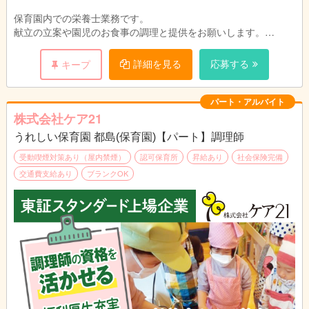
保育園内での栄養士業務です。
献立の立案や園児のお食事の調理と提供をお願いします。
園児や保育スタッフと顔を合わせる事ができるので、
ご意見をすぐに料理に反映でき、
詳細を見る
応募する
キープ
調理人としてスキルアップも期待でき
ます。
パート・アルバイト
株式会社ケア21
うれしい保育園 都島(保育園)【パート】調理師
受動喫煙対策あり（屋内禁煙）
認可保育所
昇給あり
社会保険完備
交通費支給あり
ブランクOK