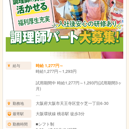
時給 1,277円～
給与
時給1,277円～1,293円
試用期間中 時給1,277円～1,293円(試用期間3ヶ
月)
ー
大阪府大阪市天王寺区堂ケ芝一丁目6-30
勤務地
試用期間：3ヶ月(同条件)
大阪環状線 桃谷駅 徒歩3分
最寄駅
■シフト制
勤務時間