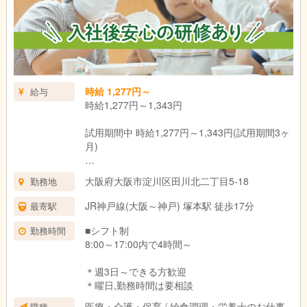
時給 1,277円～
給与
時給1,277円～1,343円
試用期間中 時給1,277円～1,343円(試用期間3ヶ
月)
＊資格・経験による
大阪府大阪市淀川区田川北二丁目5-18
勤務地
試用期間：3ヶ月(同条件)
JR神戸線(大阪～神戸) 塚本駅 徒歩17分
最寄駅
■シフト制
勤務時間
8:00～17:00内で4時間～
＊週3日～できる方歓迎
＊曜日,勤務時間は要相談
医療・介護・保育 / 給食調理・栄養士のお仕事
職種