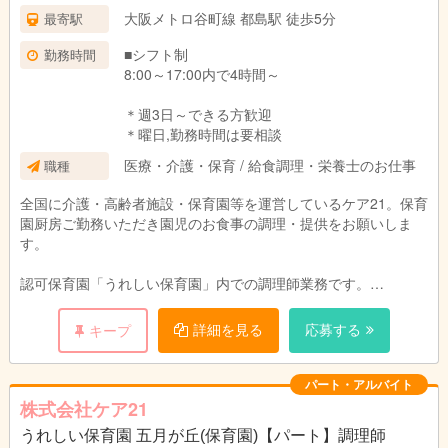
試用期間：3ヶ月(同条件)
大阪メトロ谷町線 都島駅 徒歩5分
最寄駅
■シフト制
勤務時間
8:00～17:00内で4時間～
＊週3日～できる方歓迎
＊曜日,勤務時間は要相談
医療・介護・保育 / 給食調理・栄養士のお仕事
職種
全国に介護・高齢者施設・保育園等を運営しているケア21。保育
園厨房ご勤務いただき園児のお食事の調理・提供をお願いしま
す。
認可保育園「うれしい保育園」内での調理師業務です。
園児のお食事の調理と提供をお願いします。
園児や保育スタッフと顔を合わせる事ができるので、ご意見
詳細を見る
応募する
キープ
をすぐに料理に反映でき、調理人としてスキルアップも期待でき
ます。
パート・アルバイト
株式会社ケア21
うれしい保育園 五月が丘(保育園)【パート】調理師