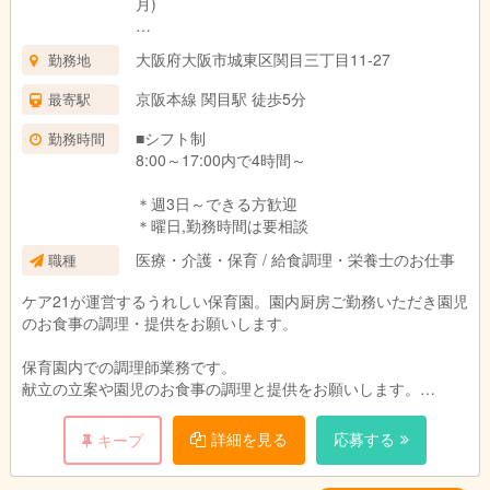
月)
ー
大阪府大阪市城東区関目三丁目11-27
勤務地
試用期間：3ヶ月(同条件)
京阪本線 関目駅 徒歩5分
最寄駅
■シフト制
勤務時間
8:00～17:00内で4時間～
＊週3日～できる方歓迎
＊曜日,勤務時間は要相談
医療・介護・保育 / 給食調理・栄養士のお仕事
職種
ケア21が運営するうれしい保育園。園内厨房ご勤務いただき園児
のお食事の調理・提供をお願いします。
保育園内での調理師業務です。
献立の立案や園児のお食事の調理と提供をお願いします。
園児や保育スタッフと顔を合わせる事ができるので、
ご意見をすぐに料理に反映でき、
詳細を見る
応募する
キープ
調理人としてスキルアップも期待できます。