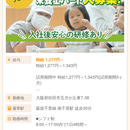
時給 1,277円～
給与
時給1,277円～1,343円
試用期間中 時給1,277円～1,343円(試用期間3ヶ
月)
＊資格・経験による
大阪府吹田市五月が丘東7-38
勤務地
試用期間：3ヶ月(同条件)
阪急千里線 南千里駅 徒歩30分
最寄駅
■シフト制
勤務時間
8:00～17:00内で1日4時間～