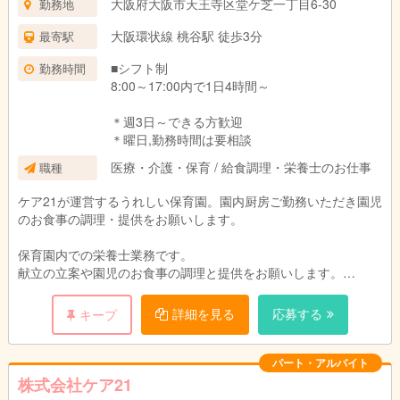
大阪府大阪市天王寺区堂ケ芝一丁目6-30
勤務地
試用期間：3ヶ月(同条件)
大阪環状線 桃谷駅 徒歩3分
最寄駅
■シフト制
勤務時間
8:00～17:00内で1日4時間～
＊週3日～できる方歓迎
＊曜日,勤務時間は要相談
医療・介護・保育 / 給食調理・栄養士のお仕事
職種
ケア21が運営するうれしい保育園。園内厨房ご勤務いただき園児
のお食事の調理・提供をお願いします。
保育園内での栄養士業務です。
献立の立案や園児のお食事の調理と提供をお願いします。
園児や保育スタッフと顔を合わせる事ができるので、
ご意見をすぐに料理に反映でき、
詳細を見る
応募する
キープ
調理人としてスキルアップも期待でき
ます。
パート・アルバイト
株式会社ケア21