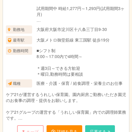
試用期間中 時給1,277円～1,293円(試用期間3ヶ
月)
ー
大阪府大阪市淀川区十八条三丁目9-30
勤務地
試用期間：3ヶ月(同条件)
大阪メトロ御堂筋線 東三国駅 徒歩19分
最寄駅
■シフト制
勤務時間
8:00～17:00内で4時間～
＊週3日～できる方歓迎
＊曜日,勤務時間は要相談
医療・介護・保育 / 給食調理・栄養士のお仕事
職種
ケア21が運営するうれしい保育園。園内厨房ご勤務いただき園児
のお食事の調理・提供をお願いします。
ケア21グループの運営する「うれしい保育園」内での調理師業務
です。
園児のお食事の調理と提供をお願いします。
園児や保育スタッフと顔を合わせる事ができるので、
詳細を見る
応募する
キープ