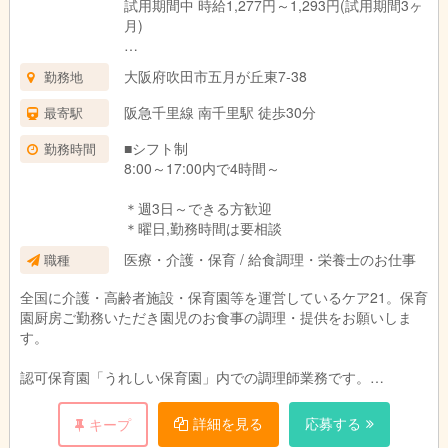
試用期間中 時給1,277円～1,293円(試用期間3ヶ
月)
ー
大阪府吹田市五月が丘東7-38
勤務地
試用期間：3ヶ月(同条件)
阪急千里線 南千里駅 徒歩30分
最寄駅
■シフト制
勤務時間
8:00～17:00内で4時間～
＊週3日～できる方歓迎
＊曜日,勤務時間は要相談
医療・介護・保育 / 給食調理・栄養士のお仕事
職種
全国に介護・高齢者施設・保育園等を運営しているケア21。保育
園厨房ご勤務いただき園児のお食事の調理・提供をお願いしま
す。
認可保育園「うれしい保育園」内での調理師業務です。
園児のお食事の調理と提供をお願いします。
園児や保育スタッフと顔を合わせる事ができるので、ご意見
詳細を見る
応募する
キープ
をすぐに料理に反映でき、調理人としてスキルアップも期待でき