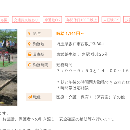
ども園
交通費支給あり
車通勤OK
年間休日120日以上
未経験OK
扶
時給 1,141円～
給与
埼玉県坂戸市西坂戸3-30-1
勤務地
東武越生線 川角駅 徒歩25分
最寄駅
勤務時間
勤務時間
７：００～９：５０と１４：００～１６
＊朝と午後の時間両方勤務できる方☆歓
＊時間帯は応相談
医療・介護・保育 / （保育園）その他
職種
です。
、お世話、保護者への引き渡し、安全確認の補助等を行います。