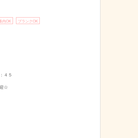
養内OK
ブランクOK
：４５
迎☆