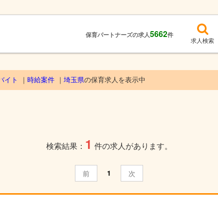
5662
保育パートナーズの求人
件
求人検索
バイト
時給案件
埼玉県
の保育求人を表示中
1
検索結果：
件の求人があります。
1
前
次