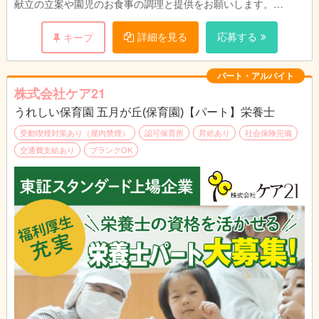
献立の立案や園児のお食事の調理と提供をお願いします。
園児や保育スタッフと顔を合わせる事ができるので、ご意見
をすぐに料理に反映でき、調理人としてスキルアップも期待でき
詳細を見る
応募する
キープ
ます。
パート・アルバイト
株式会社ケア21
うれしい保育園 五月が丘(保育園)【パート】栄養士
受動喫煙対策あり（屋内禁煙）
認可保育所
昇給あり
社会保険完備
交通費支給あり
ブランクOK