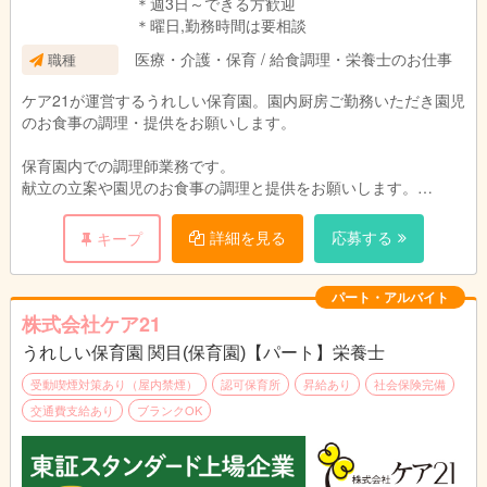
＊週3日～できる方歓迎
＊曜日,勤務時間は要相談
医療・介護・保育 / 給食調理・栄養士のお仕事
職種
ケア21が運営するうれしい保育園。園内厨房ご勤務いただき園児
のお食事の調理・提供をお願いします。
保育園内での調理師業務です。
献立の立案や園児のお食事の調理と提供をお願いします。
園児や保育スタッフと顔を合わせる事ができるので、
ご意見をすぐに料理に反映でき、
詳細を見る
応募する
キープ
調理人としてスキルアップも期待できます。
パート・アルバイト
株式会社ケア21
うれしい保育園 関目(保育園)【パート】栄養士
受動喫煙対策あり（屋内禁煙）
認可保育所
昇給あり
社会保険完備
交通費支給あり
ブランクOK