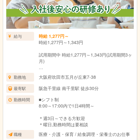
時給 1,277円～
給与
時給1,277円～1,343円
試用期間中 時給1,277円～1,343円(試用期間3ヶ
月)
＊資格・経験による
大阪府吹田市五月が丘東7-38
勤務地
試用期間：3ヶ月(同条件)
阪急千里線 南千里駅 徒歩30分
最寄駅
■シフト制
勤務時間
8:00～17:00内で1日4時間～
＊週3日～できる方歓迎
＊曜日,勤務時間は要相談
医療・介護・保育 / 給食調理・栄養士のお仕事
職種