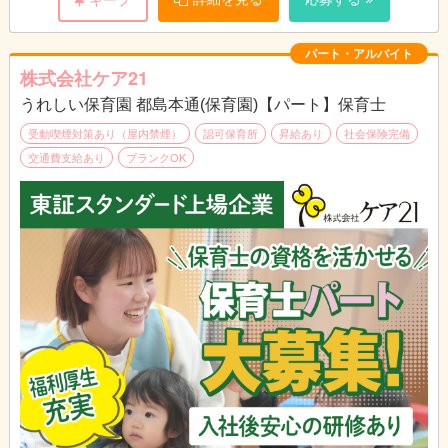
をすぐに料理に反映でき、調理人としてスキルアップも期待でき
ます。
パート・アルバイト
株式会社ケア21
うれしい保育園 都島本通(保育園)【パート】保育士
受動喫煙対策あり（屋内禁煙）
認可保育所
昇給あり
社会保険完備
交通費支給あり
ブランクOK