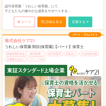
認可保育園「うれしい保育園」にて、
子どもたちの健やかな成長をサポートする
保育業務全般をお任せします。
詳細を見る
応募する
キープ
遊びの指導、食事・お昼寝の補助、保護者対応など。
持ち帰り残業や負担を減らす取り組みを行っており、
パート・アルバイト
未経験やブランクがある方も
株式会社ケア21
丁寧な研修とフォロー体制で安心してスタートできます。
うれしい保育園 関目(保育園)【パート】保育士
受動喫煙対策あり（屋内禁煙）
認可保育所
昇給あり
社会保険完備
交通費支給あり
ブランクOK