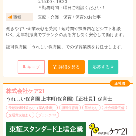
c.15:00～19:30
＊勤務時間・曜日ご相談ください！
医療・介護・保育 / 保育のお仕事
職種
働きやすい企業表彰を受賞！短時間や扶養内などシフト相談
OK。定年制撤廃でブランクのある方も長く安心して働けます。
認可保育園「うれしい保育園」での保育業務をお任せします。
子どもたちの遊びや食事のサポート、見守りなどが中心です。
詳細を見る
応募する
キープ
残業や持ち帰り仕事はなく、
先輩スタッフが丁寧にフォローするため、
未経験の方や久しぶりの職場復帰となる方も安心。
正社員
株式会社ケア21
ライフスタイルに合わせた働き方が可能です。
うれしい保育園 上本町(保育園)【正社員】保育士
受動喫煙対策あり（屋内禁煙）
認可保育所
昇給あり
社会保険完備
交通費支給あり
ブランクOK