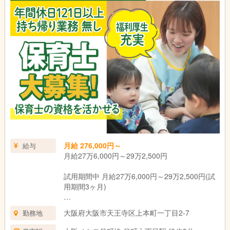
月給 276,000円～
給与
月給27万6,000円～29万2,500円
試用期間中 月給27万6,000円～29万2,500円(試
用期間3ヶ月)
■基本給 170,000円
大阪府大阪市天王寺区上本町一丁目2-7
勤務地
・資格手当(保育士) 11,000円
・経験給 30,000円～46,500円（社内経験給含