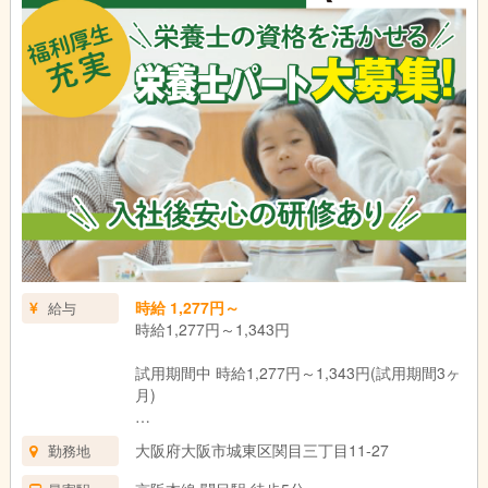
時給 1,277円～
給与
時給1,277円～1,343円
試用期間中 時給1,277円～1,343円(試用期間3ヶ
月)
＊資格・経験による
大阪府大阪市城東区関目三丁目11-27
勤務地
試用期間：3ヶ月(同条件)