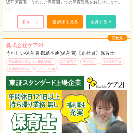
認可保育園「うれしい保育園」での保育業務をお任せします。
子どもたちの遊びや食事のサポート、見守りなどが中心です。
詳細を見る
応募する
キープ
残業や持ち帰り仕事はなく、
先輩スタッフが丁寧にフォローするため、
未経験の方や久しぶりの職場復帰となる方も安心。
正社員
株式会社ケア21
ライフスタイルに合わせた働き方が可能です。
うれしい保育園 都島本通(保育園)【正社員】保育士
受動喫煙対策あり（屋内禁煙）
認可保育所
昇給あり
社会保険完備
交通費支給あり
ブランクOK