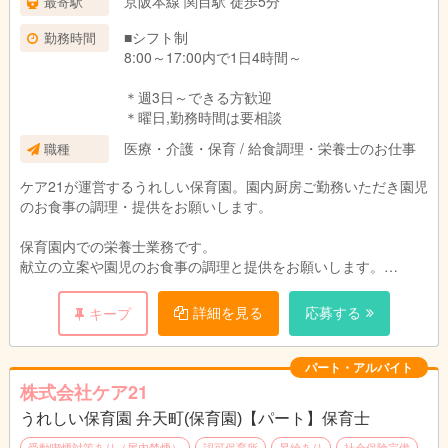
京阪本線 関目駅 徒歩5分
最寄駅
■シフト制
勤務時間
8:00～17:00内で1日4時間～
＊週3日～できる方歓迎
＊曜日,勤務時間は要相談
医療・介護・保育 / 給食調理・栄養士のお仕事
職種
ケア21が運営するうれしい保育園。園内厨房ご勤務いただき園児
のお食事の調理・提供をお願いします。
保育園内での栄養士業務です。
献立の立案や園児のお食事の調理と提供をお願いします。
園児や保育スタッフと顔を合わせる事ができるので、
ご意見をすぐに料理に反映でき、
詳細を見る
応募する
キープ
調理人としてスキルアップも期待できます。
パート・アルバイト
株式会社ケア21
うれしい保育園 弁天町(保育園)【パート】保育士
受動喫煙対策あり（屋内禁煙）
認可保育所
昇給あり
社会保険完備