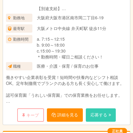
【別途支給】
朝夕手当 300円/回
大阪府大阪市港区南市岡二丁目6-19
勤務地
(7：00～9：00/18：30～20：30の時間帯に勤務
した回数に応じ支給)
大阪メトロ中央線 弁天町駅 徒歩11分
最寄駅
試用期間：3ヶ月(同条件)
a. 7:15～12:15
勤務時間
b. 9:00～18:00
c.15:00～19:30
＊勤務時間・曜日ご相談ください！
医療・介護・保育 / 保育のお仕事
職種
働きやすい企業表彰を受賞！短時間や扶養内などシフト相談
OK。定年制撤廃でブランクのある方も長く安心して働けます。
認可保育園「うれしい保育園」での保育業務をお任せします。
子どもたちの遊びや食事のサポート、見守りなどが中心です。
詳細を見る
応募する
キープ
残業や持ち帰り仕事はなく、
先輩スタッフが丁寧にフォローするため、
未経験の方や久しぶりの職場復帰となる方も安心。
正社員