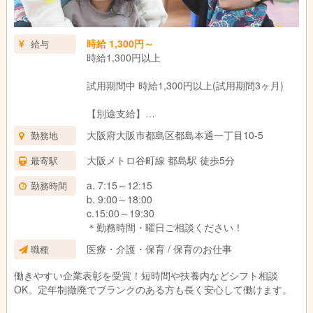
時給 1,300円～
給与
時給1,300円以上
試用期間中 時給1,300円以上(試用期間3ヶ月)
【別途支給】
朝夕手当 300円/回
大阪府大阪市都島区都島本通一丁目10-5
勤務地
(7：00～9：00/18：30～20：30の時間帯に勤務
した回数に応じ支給)
大阪メトロ谷町線 都島駅 徒歩5分
最寄駅
試用期間：3ヶ月(同条件)
a. 7:15～12:15
勤務時間
b. 9:00～18:00
c.15:00～19:30
＊勤務時間・曜日ご相談ください！
医療・介護・保育 / 保育のお仕事
職種
働きやすい企業表彰を受賞！短時間や扶養内などシフト相談
OK。定年制撤廃でブランクのある方も長く安心して働けます。