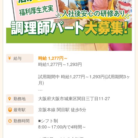
時給 1,277円～
給与
時給1,277円～1,293円
試用期間中 時給1,277円～1,293円(試用期間3ヶ
月)
ー
大阪府大阪市城東区関目三丁目11-27
勤務地
試用期間：3ヶ月(同条件)
京阪本線 関目駅 徒歩5分
最寄駅
■シフト制
勤務時間
8:00～17:00内で4時間～