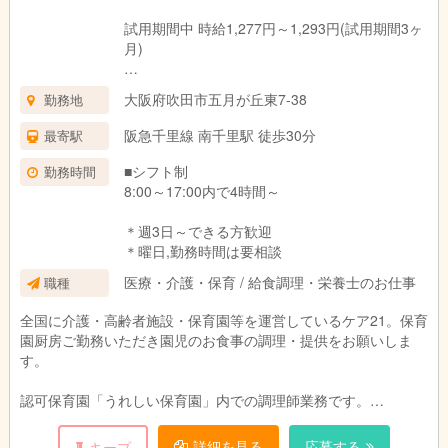
試用期間中 時給1,277円～1,293円(試用期間3ヶ
月)
ー
大阪府吹田市五月が丘東7-38
勤務地
試用期間：3ヶ月(同条件)
阪急千里線 南千里駅 徒歩30分
最寄駅
■シフト制
勤務時間
8:00～17:00内で4時間～
＊週3日～できる方歓迎
＊曜日,勤務時間は要相談
医療・介護・保育 / 給食調理・栄養士のお仕事
職種
全国に介護・高齢者施設・保育園等を運営しているケア21。保育
園厨房ご勤務いただき園児のお食事の調理・提供をお願いしま
す。
認可保育園「うれしい保育園」内での調理師業務です。
園児のお食事の調理と提供をお願いします。
園児や保育スタッフと顔を合わせる事ができるので、ご意見
詳細を見る
応募する
キープ