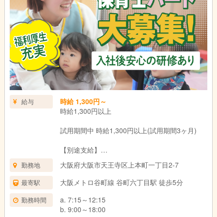
時給 1,300円～
給与
時給1,300円以上
試用期間中 時給1,300円以上(試用期間3ヶ月)
【別途支給】
朝夕手当 300円/回
大阪府大阪市天王寺区上本町一丁目2-7
勤務地
(7：00～9：00/18：30～20：30の時間帯に勤務
した回数に応じ支給)
大阪メトロ谷町線 谷町六丁目駅 徒歩5分
最寄駅
試用期間：3ヶ月(同条件)
a. 7:15～12:15
勤務時間
b. 9:00～18:00