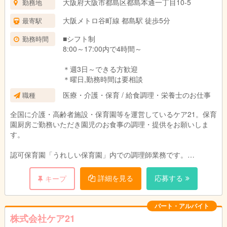
大阪府大阪市都島区都島本通一丁目10-5
勤務地
試用期間：3ヶ月(同条件)
大阪メトロ谷町線 都島駅 徒歩5分
最寄駅
■シフト制
勤務時間
8:00～17:00内で4時間～
＊週3日～できる方歓迎
＊曜日,勤務時間は要相談
医療・介護・保育 / 給食調理・栄養士のお仕事
職種
全国に介護・高齢者施設・保育園等を運営しているケア21。保育
園厨房ご勤務いただき園児のお食事の調理・提供をお願いしま
す。
認可保育園「うれしい保育園」内での調理師業務です。
園児のお食事の調理と提供をお願いします。
園児や保育スタッフと顔を合わせる事ができるので、ご意見
詳細を見る
応募する
キープ
をすぐに料理に反映でき、調理人としてスキルアップも期待でき
ます。
パート・アルバイト
株式会社ケア21