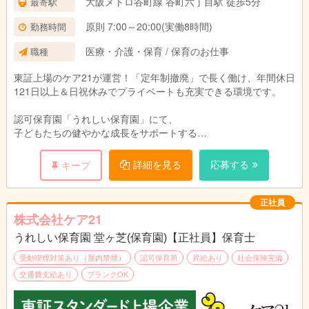
大阪メトロ谷町線 谷町六丁目駅 徒歩5分
最寄駅
む）
・業態手当 40,000円
原則 7:00～20:00(実働8時間)
勤務時間
・時間外特別調整手当 25,000円
医療・介護・保育 / 保育のお仕事
職種
（固定残業代14時間分として ※超過分は別途支
給）
東証上場のケア21が運営！「定年制撤廃」で長く働け、年間休日
121日以上＆日祝休みでプライベートも充実できる環境です。
試用期間：3ヶ月(同条件)
認可保育園「うれしい保育園」にて、
子どもたちの健やかな成長をサポートする
保育業務全般をお任せします。
詳細を見る
応募する
キープ
遊びの指導、食事・お昼寝の補助、保護者対応など。
持ち帰り残業や負担を減らす取り組みを行っており、
正社員
未経験やブランクがある方も
株式会社ケア21
丁寧な研修とフォロー体制で安心してスタートできます。
うれしい保育園 堂ヶ芝(保育園)【正社員】保育士
受動喫煙対策あり（屋内禁煙）
認可保育所
昇給あり
社会保険完備
交通費支給あり
ブランクOK