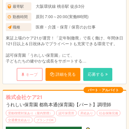
・経験給 30,000円～46,500円（社内経験給含
大阪環状線 桃谷駅 徒歩3分
最寄駅
む）
・業態手当 40,000円
原則 7:00～20:00(実働8時間)
勤務時間
・時間外特別調整手当 25,000円
医療・介護・保育 / 保育のお仕事
職種
（固定残業代14時間分として ※超過分は別途支
給）
東証上場のケア21が運営！「定年制撤廃」で長く働け、年間休日
121日以上＆日祝休みでプライベートも充実できる環境です。
試用期間：3ヶ月(同条件)
認可保育園「うれしい保育園」にて、
子どもたちの健やかな成長をサポートする
保育業務全般をお任せします。
詳細を見る
応募する
キープ
遊びの指導、食事・お昼寝の補助、保護者対応など。
持ち帰り残業や負担を減らす取り組みを行っており、
パート・アルバイト
未経験やブランクがある方も
株式会社ケア21
丁寧な研修とフォロー体制で安心してスタートできます。
うれしい保育園 都島本通(保育園)【パート】調理師
受動喫煙対策あり（屋内禁煙）
認可保育所
昇給あり
社会保険完備
交通費支給あり
ブランクOK