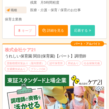
残業 月5時間程度
医療・介護・保育 / 保育のお仕事
職種
保育士業務
詳細を見る
応募する
キープ
パート・アルバイト
株式会社ケア21
うれしい保育園 関目(保育園)【パート】調理師
受動喫煙対策あり（屋内禁煙）
認可保育所
昇給あり
社会保険完備
交通費支給あり
ブランクOK