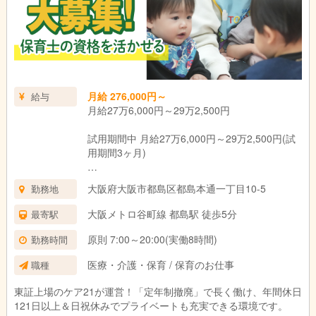
月給 276,000円～
給与
月給27万6,000円～29万2,500円
試用期間中 月給27万6,000円～29万2,500円(試
用期間3ヶ月)
■基本給 170,000円
大阪府大阪市都島区都島本通一丁目10-5
勤務地
・資格手当(保育士) 11,000円
・経験給 30,000円～46,500円（社内経験給含
大阪メトロ谷町線 都島駅 徒歩5分
最寄駅
む）
・業態手当 40,000円
原則 7:00～20:00(実働8時間)
勤務時間
・時間外特別調整手当 25,000円
医療・介護・保育 / 保育のお仕事
職種
（固定残業代14時間分として ※超過分は別途支
給）
東証上場のケア21が運営！「定年制撤廃」で長く働け、年間休日
121日以上＆日祝休みでプライベートも充実できる環境です。
試用期間：3ヶ月(同条件)