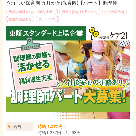
うれしい保育園 五月が丘(保育園)【パート】調理師
受動喫煙対策あり（屋内禁煙）
認可保育所
昇給あり
社会保険完備
交通費支給あり
ブランクOK
時給 1,277円～
給与
時給1,277円～1,293円