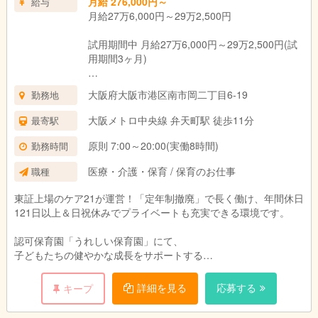
月給 276,000円～
給与
月給27万6,000円～29万2,500円
試用期間中 月給27万6,000円～29万2,500円(試
用期間3ヶ月)
■基本給 170,000円
大阪府大阪市港区南市岡二丁目6-19
勤務地
・資格手当(保育士) 11,000円
・経験給 30,000円～46,500円（社内経験給含
大阪メトロ中央線 弁天町駅 徒歩11分
最寄駅
む）
・業態手当 40,000円
原則 7:00～20:00(実働8時間)
勤務時間
・時間外特別調整手当 25,000円
医療・介護・保育 / 保育のお仕事
職種
（固定残業代14時間分として ※超過分は別途支
給）
東証上場のケア21が運営！「定年制撤廃」で長く働け、年間休日
121日以上＆日祝休みでプライベートも充実できる環境です。
試用期間：3ヶ月(同条件)
認可保育園「うれしい保育園」にて、
子どもたちの健やかな成長をサポートする
保育業務全般をお任せします。
詳細を見る
応募する
キープ
遊びの指導、食事・お昼寝の補助、保護者対応など。