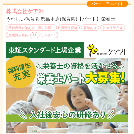
持ち帰り残業や負担を減らす取り組みを行っており、
パート・アルバイト
未経験やブランクがある方も
株式会社ケア21
丁寧な研修とフォロー体制で安心してスタートできます。
うれしい保育園 都島本通(保育園)【パート】栄養士
受動喫煙対策あり（屋内禁煙）
認可保育所
昇給あり
社会保険完備
交通費支給あり
ブランクOK