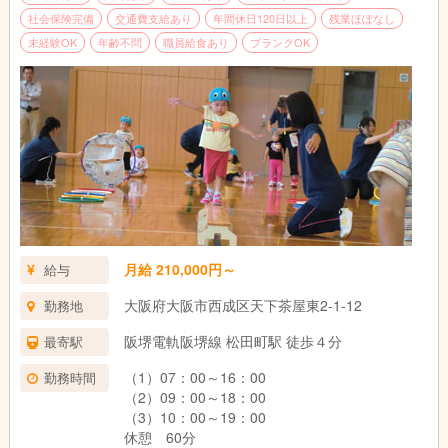
社会保険完備
交通費支給あり
年間休日120日以上
残業ほぼなし
未経験OK
年齢不問
職員給食あり
ブランクOK
月給 210,000円～
給与
大阪府大阪市西成区天下茶屋東2-1-12
勤務地
阪堺電軌阪堺線 松田町駅 徒歩４分
最寄駅
（1）07：00～16：00
勤務時間
（2）09：00～18：00
（3）10：00～19：00
休憩 60分