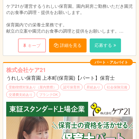
ケア21が運営するうれしい保育園。園内厨房ご勤務いただき園児
のお食事の調理・提供をお願いします。
保育園内での栄養士業務です。
献立の立案や園児のお食事の調理と提供をお願いします。
園児や保育スタッフと顔を合わせる事ができるので、ご意見
をすぐに料理に反映でき、調理人としてスキルアップも期待でき
詳細を見る
応募する
キープ
ます。
パート・アルバイト
株式会社ケア21
うれしい保育園 上本町(保育園)【パート】保育士
受動喫煙対策あり（屋内禁煙）
認可保育所
昇給あり
社会保険完備
交通費支給あり
ブランクOK