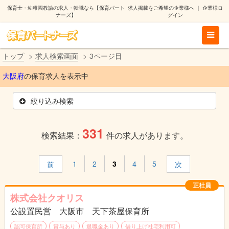
保育士・幼稚園教諭の求人・転職なら【保育パート
求人掲載をご希望の企業様へ
｜
企業様ロ
ナーズ】
グイン
トップ
求人検索画面
3ページ目
大阪府
の保育求人を表示中
絞り込み検索
331
検索結果：
件の求人があります。
1
2
3
4
5
前
次
正社員
株式会社クオリス
公設置民営 大阪市 天下茶屋保育所
認可保育所
賞与あり
退職金あり
借り上げ社宅利用可