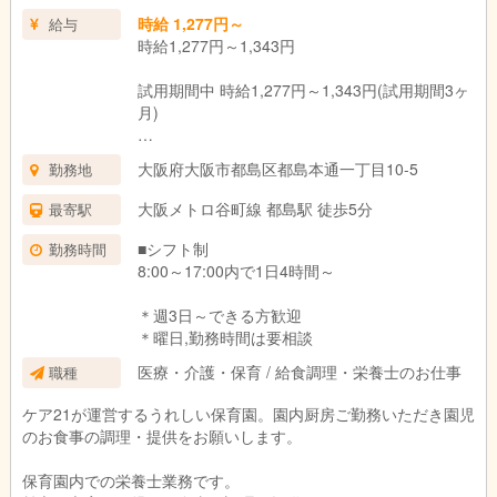
時給 1,277円～
給与
時給1,277円～1,343円
試用期間中 時給1,277円～1,343円(試用期間3ヶ
月)
＊資格・経験による
大阪府大阪市都島区都島本通一丁目10-5
勤務地
試用期間：3ヶ月(同条件)
大阪メトロ谷町線 都島駅 徒歩5分
最寄駅
■シフト制
勤務時間
8:00～17:00内で1日4時間～
＊週3日～できる方歓迎
＊曜日,勤務時間は要相談
医療・介護・保育 / 給食調理・栄養士のお仕事
職種
ケア21が運営するうれしい保育園。園内厨房ご勤務いただき園児
のお食事の調理・提供をお願いします。
保育園内での栄養士業務です。