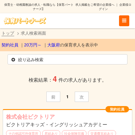
保育士・幼稚園教諭の求人・転職なら【保育パート
求人掲載をご希望の企業様へ
｜
企業様ロ
ナーズ】
グイン
トップ
求人検索画面
契約社員
20万円～
大阪府
の保育求人を表示中
絞り込み検索
4
検索結果：
件の求人があります。
1
前
次
契約社員
株式会社ビクトリア
ビクトリアキッズ・イングリッシュアカデミー
その他認可外保育所
昇給あり
社会保険完備
交通費支給あり