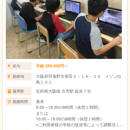
月給 250,000円～
給与
大阪府羽曳野市誉田３－１４－２０ メゾン白
勤務地
鳥１０１
近鉄南大阪線 古市駅 徒歩７分
最寄駅
基本
勤務時間
9:30～18:30の8時間（休憩１時間）
または
10:00～19:00の8時間（休憩１時間）
※ご利用者様の学校の状況等によって調整頂く場