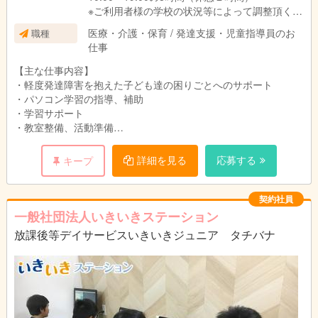
※ご利用者様の学校の状況等によって調整頂く場
合がございます。
医療・介護・保育 / 発達支援・児童指導員のお
職種
仕事
【主な仕事内容】
・軽度発達障害を抱えた子ども達の困りごとへのサポート
・パソコン学習の指導、補助
・学習サポート
・教室整備、活動準備
・お子様の送迎
・事務業務補助
詳細を見る
応募する
キープ
事務業務は本部で一括で行っているため、日々の記録をきっちり
と残して頂けると、負担を軽減できる仕組みになっています。そ
契約社員
の分、子ども達の活動計画をスタッフ間で共有し合って、是非親
一般社団法人いきいきステーション
密に子ども達と関わりを持ってほしいです！
放課後等デイサービスいきいきジュニア タチバナ