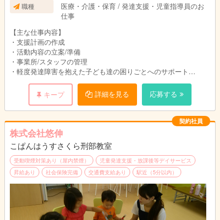
合がございます。
医療・介護・保育 / 発達支援・児童指導員のお
職種
仕事
【主な仕事内容】
・支援計画の作成
・活動内容の立案/準備
・事業所/スタッフの管理
・軽度発達障害を抱えた子ども達の困りごとへのサポート
・パソコン学習の指導、補助
・学習サポート
詳細を見る
応募する
キープ
・お子様の送迎
・事務業務
契約社員
事務業務は本部で一括で行っているため、日々の記録をきっちり
株式会社悠伸
と残して頂けると、負担を軽減できる仕組みになっています。そ
こぱんはうすさくら刑部教室
の分、子ども達の活動計画をスタッフ間で共有し合って、是非親
密に子ども達と関わりを持ってほしいです！
受動喫煙対策あり（屋内禁煙）
児童発達支援・放課後等デイサービス
昇給あり
社会保険完備
交通費支給あり
駅近（5分以内）