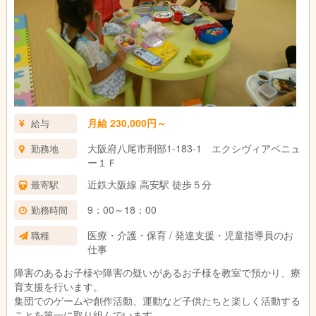
月給 230,000円～
給与
大阪府八尾市刑部1-183-1 エクシヴィアベニュ
勤務地
ー１Ｆ
近鉄大阪線 高安駅 徒歩５分
最寄駅
9：00～18：00
勤務時間
医療・介護・保育 / 発達支援・児童指導員のお
職種
仕事
障害のあるお子様や障害の疑いがあるお子様を教室で預かり、療
育支援を行います。
集団でのゲームや創作活動、運動など子供たちと楽しく活動する
ことを第一に取り組んでいます。