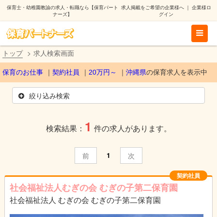
保育士・幼稚園教諭の求人・転職なら【保育パート
求人掲載をご希望の企業様へ
｜
企業様ロ
ナーズ】
グイン
トップ
求人検索画面
保育のお仕事
契約社員
20万円～
沖縄県
の保育求人を表示中
絞り込み検索
1
検索結果：
件の求人があります。
1
前
次
契約社員
社会福祉法人むぎの会 むぎの子第二保育園
社会福祉法人 むぎの会 むぎの子第二保育園