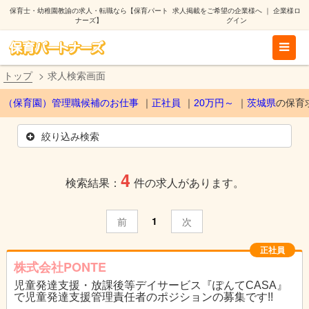
保育士・幼稚園教諭の求人・転職なら【保育パート
求人掲載をご希望の企業様へ
｜
企業様ロ
ナーズ】
グイン
トップ
求人検索画面
（保育園）管理職候補のお仕事
正社員
20万円～
茨城県
の保育
絞り込み検索
4
検索結果：
件の求人があります。
1
前
次
正社員
株式会社PONTE
児童発達支援・放課後等デイサービス『ぽんてCASA』
で児童発達支援管理責任者のポジションの募集です!!