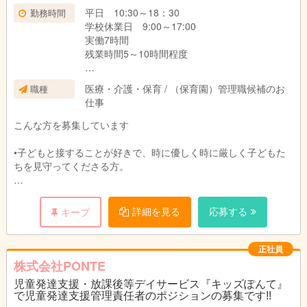
平日 10:30～18：30
勤務時間
学校休業日 9:00～17:00
実働7時間
残業時間5～10時間程度
日曜定休プラス1日シフト休
医療・介護・保育 / （保育園）管理職候補のお
職種
仕事
こんな方を募集しています
•子どもと接することが好きで、時に優しく時に厳しく子どもた
ちを見守ってくださる方。
•バイタリティにあふれ、明るく元気にお仕事に取り組んでいた
だける方。
詳細を見る
応募する
キープ
•一緒に考え遊び、学びながら支援管理責任者として成長してい
きたい方。
正社員
株式会社PONTE
•お仕事を通して充実した毎日を送っていきたいという方。
児童発達支援・放課後等デイサービス『キッズぽんて』
で児童発達支援管理責任者のポジションの募集です!!
《児童発達支援管理責任者資格要件》