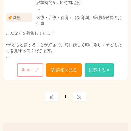
残業時間5～10時間程度
日曜定休プラス1日シフト休
医療・介護・保育 / （保育園）管理職候補のお
職種
仕事
こんな方を募集しています
•子どもと接することが好きで、時に優しく時に厳しく子どもた
ちを見守ってくださる方。
•バイタリティにあふれ、明るく元気にお仕事に取り組んでいた
だける方。
詳細を見る
応募する
キープ
•一緒に考え遊び、学びながら支援管理責任者として成長してい
きたい方。
1
前
次
•お仕事を通して充実した毎日を送っていきたいという方。
《児童発達支援管理責任者資格要件》
保育実務経験が5年以上または児童福祉の実務経験が5年以上ある
方、もしくは児童福祉3年以上＋高齢者福祉2年以上の方