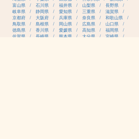
富山県
石川県
福井県
山梨県
長野県
岐阜県
静岡県
愛知県
三重県
滋賀県
京都府
大阪府
兵庫県
奈良県
和歌山県
鳥取県
島根県
岡山県
広島県
山口県
徳島県
香川県
愛媛県
高知県
福岡県
佐賀県
長崎県
熊本県
大分県
宮崎県
鹿児島県
沖縄県
職種カテゴリから求人を探す
事務・管理
医療・介護・保育
雇用形態から求人を探す
正社員
契約社員
パート・アルバイト
派遣
紹介予定派遣
月給・単価から求人を探す
20万円～
30万円～
40万円～
50万円～
60万円～
70万円～
80万円～
時給案件
日給案件
特徴から求人を探す
受動喫煙対策あり（屋内禁煙）