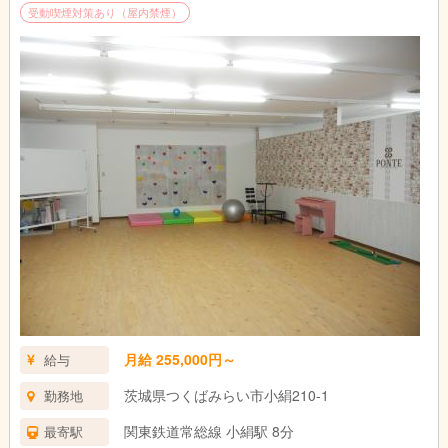
受動喫煙対策あり（屋内禁煙）
保育実務経験が5年以上または児童福祉の実務経験が5年以上ある
方、もしくは児童福祉3年以上＋高齢者福祉2年以上の方
ご自身が資格要件に当てはまるかわからない方はお気軽にご質問
ください。
月給 255,000円～
給与
茨城県つくばみらい市小絹210-1
勤務地
関東鉄道常総線 小絹駅 8分
最寄駅