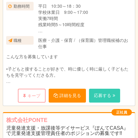
平日 10:30～18：30
勤務時間
学校休業日 9:00～17:00
実働7時間
残業時間5～10時間程度
日曜定休プラス1日シフト休
医療・介護・保育 / （保育園）管理職候補のお
職種
仕事
こんな方を募集しています
•子どもと接することが好きで、時に優しく時に厳しく子どもた
ちを見守ってくださる方。
•バイタリティにあふれ、明るく元気にお仕事に取り組んでいた
だける方。
詳細を見る
応募する
キープ
•一緒に考え遊び、学びながら支援管理責任者として成長してい
きたい方。
正社員
株式会社PONTE
•お仕事を通して充実した毎日を送っていきたいという方。
児童発達支援・放課後等デイサービス『ぽんてCASA』
で児童発達支援管理責任者のポジションの募集です!!
《児童発達支援管理責任者資格要件》