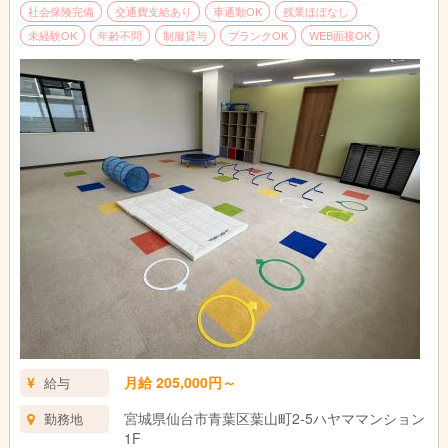
■その他付随業務
社会保険完備
交通費支給あり
車通勤OK
残業ほぼなし
※教室長業務を行う方は教室長業務(施設運営・職員管理)あり
未経験OK
年齢不問
制服貸与
ブランクOK
WEB面接OK
【1日のスケジュール例】
9:00～ 出勤、朝礼
9:30～ 自宅にお迎え
10:00～ 午前支援
12:00～ 自宅に送り
12:30～ 休憩
13:30～ 午後支援準備
14:30～ 学校お迎え
15:00～ 午後支援
17:00～ 自宅に送り
18:00～ 退勤
月給 205,000円～
給与
宮城県仙台市青葉区葉山町2-5ハヤママンション
勤務地
1F