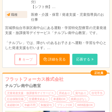
分)
【シフト例】
■8:30～17:30
医療・介護・保育 / 発達支援・児童指導員のお
職種
■9:00～18:00
仕事
■9:30～18:30 等
※勤務時間相談可
宮城県仙台市泉区南中山にある運動・学習特化型療育の児童発達
支援・放課後等デイサービス「チルプレ南中山教室」です。
「チルプレ」では、障がいのあるお子さまへ運動・学習を中心と
した発達支援を行います。
お子さまの対象年齢は2歳～小学6年生迄です。
午前・午後の二部制で１日10名程度のお子さまに支援を行いま
詳細を見る
応募する
キープ
す。
(例)午前5名、午後5名
気になる方はぜひお問い合わせください！！！
正社員
フラットフォーカス株式会社
【仕事内容】
チルプレ南中山教室
■支援
■送迎(相談可)
児童発達支援・放課後等デイサービス
昇給あり
賞与あり
住宅手当
■その他付随業務
社会保険完備
交通費支給あり
車通勤OK
残業ほぼなし
※教室長業務を行う方は教室長業務(施設運営・職員管理)あり
未経験OK
年齢不問
制服貸与
ブランクOK
WEB面接OK