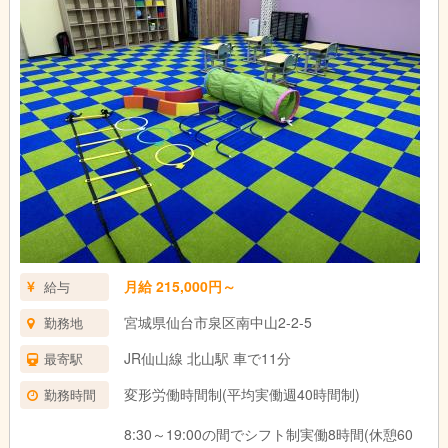
9:30～ 自宅にお迎え
10:00～ 午前支援
12:00～ 自宅に送り
12:30～ 休憩
13:30～ 午後支援準備
14:30～ 学校お迎え
15:00～ 午後支援
17:00～ 自宅に送り
18:00～ 退勤
月給 215,000円～
給与
宮城県仙台市泉区南中山2-2-5
勤務地
JR仙山線 北山駅 車で11分
最寄駅
変形労働時間制(平均実働週40時間制)
勤務時間
8:30～19:00の間でシフト制実働8時間(休憩60