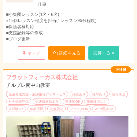
■9:30～18:30
②残業は月5時間程度
仕事
■10:00～19:00 等
③固定残業代は時間外労働の有無に関わらず支
※基本的には9:00～19:00の間でのシフトになり
給
■小集団レッスン(1名～6名)
ます。
超過分は法定通り支給
※1日3レッスン程度を担当(1レッスン95分程度)
※持ち帰り仕事はございません。
■保護者様対応
※残業は月5時間程度
■支援記録等の作成
■ブログ更新
■その他付随業務
変更の範囲：会社が指定する業務
詳細を見る
応募する
キープ
※教室長業務を行う方は教室長業務(教室運営・トレーナー管理)
【1日のスケジュール例】
正社員
9:30～ 出勤、朝礼
フラットフォーカス株式会社
10:00～ レッスン1
チルプレ南中山教室
11:35～ 休憩
12:35～ 事務作業
児童発達支援・放課後等デイサービス
昇給あり
賞与あり
住宅手当
14:40～ レッスン2
社会保険完備
交通費支給あり
車通勤OK
残業ほぼなし
16:25～ レッスン3
未経験OK
年齢不問
制服貸与
ブランクOK
WEB面接OK
18:30～ 退勤