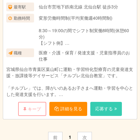
仙台市営地下鉄南北線 北仙台駅 徒歩3分
最寄駅
変形労働時間制(平均実働週40時間制)
勤務時間
8:30～19:00の間でシフト制実働8時間(休憩60
分)
【シフト例】
■8:30～17:30
医療・介護・保育 / 発達支援・児童指導員のお
職種
■9:00～18:00
仕事
■9:30～18:30 等
※勤務時間相談可
宮城県仙台市青葉区葉山町に運動・学習特化型療育の児童発達支
援・放課後等デイサービス「チルプレ北仙台教室」です。
「チルプレ」では、障がいのあるお子さまへ運動・学習を中心と
した発達支援を行います。
お子さまの対象年齢は2歳～小学6年生迄です。
午前・午後の二部制で１日10名程度のお子さまに支援を行いま
詳細を見る
応募する
キープ
す。
(例)午前5名、午後5名
気になる方はぜひお問い合わせください！！！
1
前
次
【仕事内容】