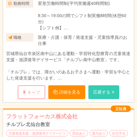
変形労働時間制(平均実働週40時間制)
勤務時間
8:30～19:00の間でシフト制実働8時間(休憩60
分)
【シフト例】
■8:30～17:30
医療・介護・保育 / 発達支援・児童指導員のお
職種
■9:00～18:00
仕事
■9:30～18:30 等
※勤務時間相談可
宮城県仙台市泉区南中山にある運動・学習特化型療育の児童発達
支援・放課後等デイサービス「チルプレ南中山教室」です。
「チルプレ」では、障がいのあるお子さまへ運動・学習を中心と
した発達支援を行います。
お子さまの対象年齢は2歳～小学6年生迄です。
午前・午後の二部制で１日10名程度のお子さまに支援を行いま
詳細を見る
応募する
キープ
す。
(例)午前5名、午後5名
気になる方はぜひお問い合わせください！！！
正社員
フラットフォーカス株式会社
【仕事内容】
チルプレ北仙台教室
■支援
■送迎(相談可)
児童発達支援・放課後等デイサービス
昇給あり
賞与あり
住宅手当