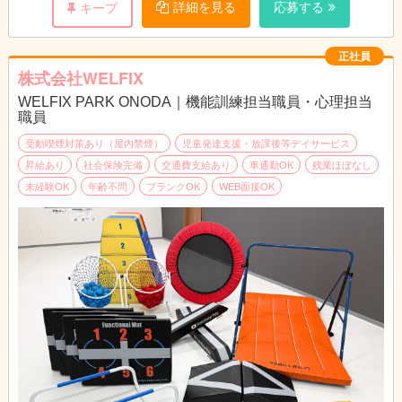
変更の範囲：会社が指定する業務
詳細を見る
応募する
キープ
※教室長業務を行う方は教室長業務(教室運営・トレーナー管理)
【1日のスケジュール例】
正社員
9:30～ 出勤、朝礼
株式会社WELFIX
10:00～ レッスン1
WELFIX PARK ONODA｜機能訓練担当職員・心理担当
11:35～ 休憩
職員
12:35～ 事務作業
14:40～ レッスン2
受動喫煙対策あり（屋内禁煙）
児童発達支援・放課後等デイサービス
16:25～ レッスン3
昇給あり
社会保険完備
交通費支給あり
車通勤OK
残業ほぼなし
18:30～ 退勤
未経験OK
年齢不問
ブランクOK
WEB面接OK