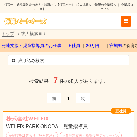
保育士・幼稚園教諭の求人・転職なら【保育パート
求人掲載をご希望の企業様へ
｜
企業様ロ
ナーズ】
グイン
トップ
求人検索画面
発達支援・児童指導員のお仕事
正社員
20万円～
宮城県
の保育
絞り込み検索
7
検索結果：
件の求人があります。
1
前
次
正社員
株式会社WELFIX
WELFIX PARK ONODA｜児童指導員
受動喫煙対策あり（屋内禁煙）
児童発達支援・放課後等デイサービス