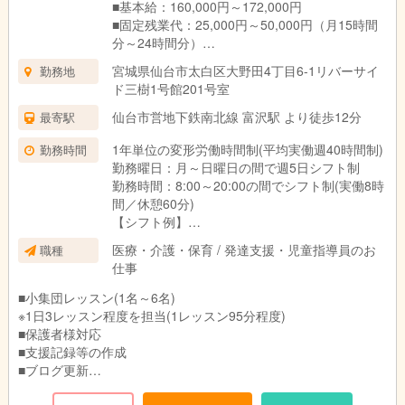
■基本給：160,000円～172,000円
■固定残業代：25,000円～50,000円（月15時間
分～24時間分）
■諸手当：65,000円～107,000円
宮城県仙台市太白区大野田4丁目6-1リバーサイ
勤務地
ド三樹1号館201号室
＜試用期間中＞
月給：235,000円
仙台市営地下鉄南北線 富沢駅 より徒歩12分
最寄駅
■基本給：160,000円
1年単位の変形労働時間制(平均実働週40時間制)
勤務時間
■固定残業代：20,000円（月12時間分）
勤務曜日：月～日曜日の間で週5日シフト制
■諸手当：55,000円
勤務時間：8:00～20:00の間でシフト制(実働8時
間／休憩60分)
①試用期間6ヶ月
【シフト例】
試用期間中は契約社員としての勤務
■9:00～18:00
※給与、給与改定以外の条件に変更なし
医療・介護・保育 / 発達支援・児童指導員のお
職種
■9:30～18:30
②残業は月5時間程度
仕事
■10:00～19:00 等
③固定残業代は時間外労働の有無に関わらず支
※基本的には9:00～19:00の間でのシフトになり
給
■小集団レッスン(1名～6名)
ます。
超過分は法定通り支給
※1日3レッスン程度を担当(1レッスン95分程度)
※持ち帰り仕事はございません。
④児童福祉事業5年以上の経験で月給プラス
■保護者様対応
※残業は月5時間程度
10,000円
■支援記録等の作成
■ブログ更新
■その他付随業務