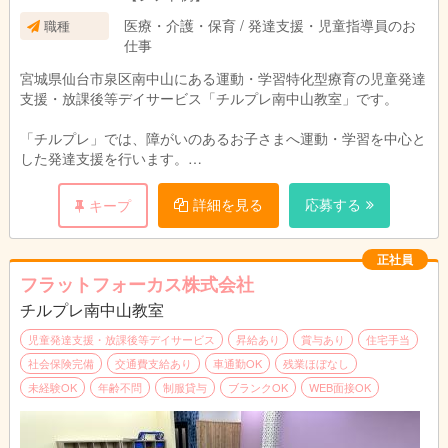
■8:30～17:30
医療・介護・保育 / 発達支援・児童指導員のお
職種
■9:00～18:00
仕事
■9:30～18:30 等
※勤務時間相談可
宮城県仙台市泉区南中山にある運動・学習特化型療育の児童発達
支援・放課後等デイサービス「チルプレ南中山教室」です。
「チルプレ」では、障がいのあるお子さまへ運動・学習を中心と
した発達支援を行います。
お子さまの対象年齢は2歳～小学6年生迄です。
午前・午後の二部制で１日10名程度のお子さまに支援を行いま
詳細を見る
応募する
キープ
す。
(例)午前5名、午後5名
気になる方はぜひお問い合わせください！！！
正社員
フラットフォーカス株式会社
【仕事内容】
チルプレ南中山教室
■支援
■送迎(相談可)
児童発達支援・放課後等デイサービス
昇給あり
賞与あり
住宅手当
■その他付随業務
社会保険完備
交通費支給あり
車通勤OK
残業ほぼなし
※教室長業務を行う方は教室長業務(施設運営・職員管理)あり
未経験OK
年齢不問
制服貸与
ブランクOK
WEB面接OK
【1日のスケジュール例】
9:00～ 出勤、朝礼