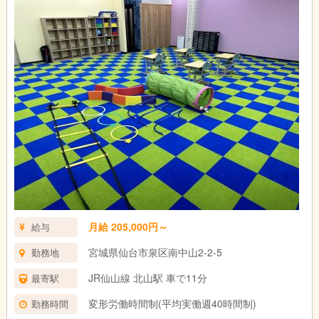
【1日のスケジュール例】
9:00～ 出勤、朝礼
9:30～ 自宅にお迎え
10:00～ 午前支援
12:00～ 自宅に送り
12:30～ 休憩
13:30～ 午後支援準備
14:30～ 学校お迎え
15:00～ 午後支援
17:00～ 自宅に送り
18:00～ 退勤
月給 205,000円～
給与
宮城県仙台市泉区南中山2-2-5
勤務地
JR仙山線 北山駅 車で11分
最寄駅
変形労働時間制(平均実働週40時間制)
勤務時間