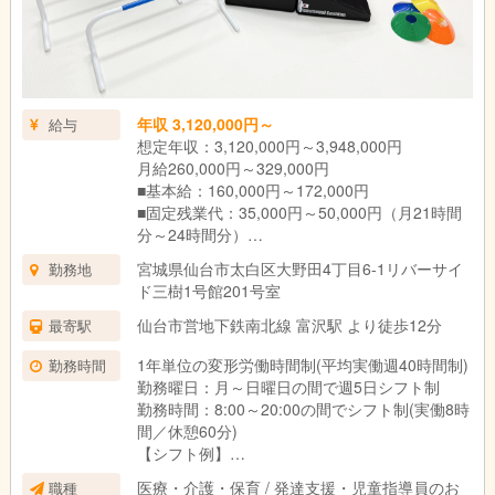
年収 3,120,000円～
給与
想定年収：3,120,000円～3,948,000円
月給260,000円～329,000円
■基本給：160,000円～172,000円
■固定残業代：35,000円～50,000円（月21時間
分～24時間分）
諸手当：65,000円～107,000円
宮城県仙台市太白区大野田4丁目6-1リバーサイ
勤務地
ド三樹1号館201号室
＜試用期間中＞
月給：245,000円
仙台市営地下鉄南北線 富沢駅 より徒歩12分
最寄駅
■基本給：160,000円
1年単位の変形労働時間制(平均実働週40時間制)
勤務時間
■固定残業代：30,000円（月19時間分）
勤務曜日：月～日曜日の間で週5日シフト制
■諸手当：55,000円
勤務時間：8:00～20:00の間でシフト制(実働8時
間／休憩60分)
①試用期間6ヶ月
【シフト例】
試用期間中は契約社員としての勤務
■9:00～18:00
※給与、給与改定以外の条件に変更なし
医療・介護・保育 / 発達支援・児童指導員のお
職種