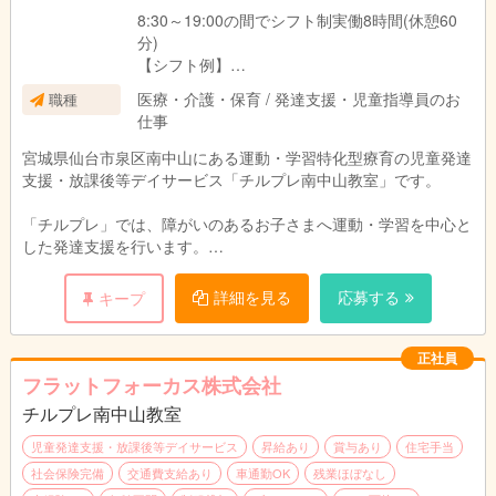
8:30～19:00の間でシフト制実働8時間(休憩60
分)
【シフト例】
■8:30～17:30
医療・介護・保育 / 発達支援・児童指導員のお
職種
■9:00～18:00
仕事
■9:30～18:30 等
※勤務時間相談可
宮城県仙台市泉区南中山にある運動・学習特化型療育の児童発達
支援・放課後等デイサービス「チルプレ南中山教室」です。
「チルプレ」では、障がいのあるお子さまへ運動・学習を中心と
した発達支援を行います。
お子さまの対象年齢は2歳～小学6年生迄です。
午前・午後の二部制で１日10名程度のお子さまに支援を行いま
詳細を見る
応募する
キープ
す。
(例)午前5名、午後5名
気になる方はぜひお問い合わせください！！！
正社員
フラットフォーカス株式会社
【仕事内容】
チルプレ南中山教室
■支援
■送迎(相談可)
児童発達支援・放課後等デイサービス
昇給あり
賞与あり
住宅手当
■その他付随業務
社会保険完備
交通費支給あり
車通勤OK
残業ほぼなし
※教室長業務を行う方は教室長業務(施設運営・職員管理)あり