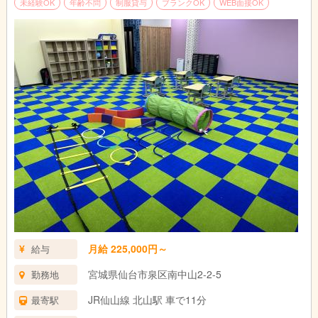
未経験OK
年齢不問
制服貸与
ブランクOK
WEB面接OK
【1日のスケジュール例】
9:00～ 出勤、朝礼
9:30～ 自宅にお迎え
10:00～ 午前支援
12:00～ 自宅に送り
12:30～ 休憩
13:30～ 午後支援準備
14:30～ 学校お迎え
15:00～ 午後支援
17:00～ 自宅に送り
18:00～ 退勤
月給 225,000円～
給与
宮城県仙台市泉区南中山2-2-5
勤務地
JR仙山線 北山駅 車で11分
最寄駅