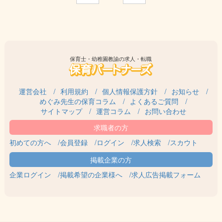
■支援
■送迎(相談可)
■その他付随業務
※教室長業務を行う方は教室長業務(施設運営・職員管理)あり
【1日のスケジュール例】
保育士・幼稚園教諭の求人・転職
9:00～ 出勤、朝礼
9:30～ 自宅にお迎え
10:00～ 午前支援
運営会社
利用規約
個人情報保護方針
お知らせ
12:00～ 自宅に送り
めぐみ先生の保育コラム
よくあるご質問
12:30～ 休憩
サイトマップ
運営コラム
お問い合わせ
13:30～ 午後支援準備
14:30～ 学校お迎え
15:00～ 午後支援
初めての方へ
会員登録
ログイン
求人検索
スカウト
17:00～ 自宅に送り
18:00～ 退勤
企業ログイン
掲載希望の企業様へ
求人広告掲載フォーム