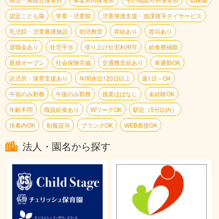
認定こども園
学童・児童館
児童発達支援・放課後等デイサービス
乳児院・児童養護施設
幼児教室
昇給あり
賞与あり
退職金あり
住宅手当
借り上げ社宅利用可
給食費補助
新規オープン
社会保険完備
交通費支給あり
車通勤OK
託児所・保育支援あり
年間休日120日以上
週1日～OK
午前のみ勤務
午後のみ勤務
残業ほぼなし
未経験OK
年齢不問
職員給食あり
WワークOK
駅近（5分以内）
扶養内OK
制服貸与
ブランクOK
WEB面接OK
法人・園名から探す