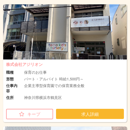
株式会社アジリオン
職種
保育のお仕事
形態
パート・アルバイト 時給1,500円～
仕事内
企業主導型保育園での保育業務全般
容
住所
神奈川県横浜市鶴見区
キープ
求人詳細