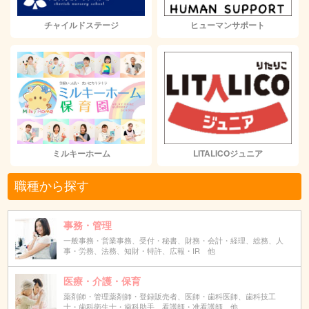
チャイルドステージ
ヒューマンサポート
ミルキーホーム
LITALICOジュニア
職種から探す
事務・管理
一般事務・営業事務、受付・秘書、財務・会計・経理、総務、人
事・労務、法務、知財・特許、広報・IR 他
医療・介護・保育
薬剤師・管理薬剤師・登録販売者、医師・歯科医師、歯科技工
士・歯科衛生士・歯科助手、看護師・准看護師 他