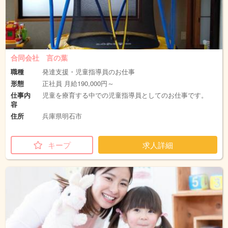
合同会社 言の葉
職種
発達支援・児童指導員のお仕事
形態
正社員 月給190,000円～
仕事内
児童を療育する中での児童指導員としてのお仕事です。
容
住所
兵庫県明石市
キープ
求人詳細