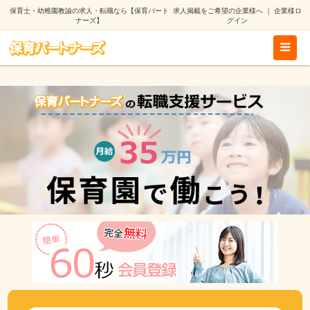
保育士・幼稚園教諭の求人・転職なら【保育パート
求人掲載をご希望の企業様へ
｜
企業様ロ
ナーズ】
グイン