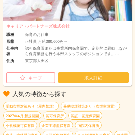
キャリア・パートナーズ株式会社
職種
保育のお仕事
形態
正社員 月給280,600円～
仕事内
認可保育園または事業所内保育園で、定期的に異動しなが
容
ら保育業務を行う本部スタッフのポジションです。…
住所
東京都大田区
キープ
求人詳細
人気の特徴から探す
受動喫煙対策あり（屋内禁煙）
受動喫煙対策あり（喫煙室設置）
2027年4月 新規開園
認可保育所
認証・認定保育園
小規模認可保育園
企業主導型保育園
病院内保育所
病児・病後児保育所
事業所内保育所
その他認可外保育所
幼稚園