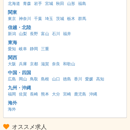
北海道
青森
岩手
宮城
秋田
山形
福島
関東
東京
神奈川
千葉
埼玉
茨城
栃木
群馬
信越・北陸
新潟
山梨
長野
富山
石川
福井
東海
愛知
岐阜
静岡
三重
関西
大阪
兵庫
京都
滋賀
奈良
和歌山
中国・四国
広島
岡山
鳥取
島根
山口
徳島
香川
愛媛
高知
九州・沖縄
福岡
佐賀
長崎
熊本
大分
宮崎
鹿児島
沖縄
海外
海外
オススメ求人