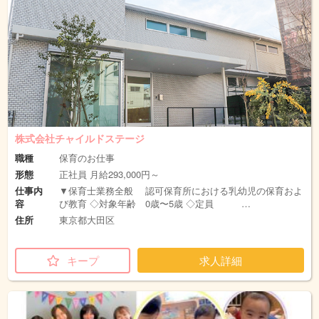
株式会社チャイルドステージ
職種
保育のお仕事
形態
正社員 月給293,000円～
仕事内
▼保育士業務全般 認可保育所における乳幼児の保育およ
容
び教育 ◇対象年齢 0歳〜5歳 ◇定員 …
住所
東京都大田区
キープ
求人詳細