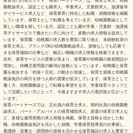
園教諭求人、認定こども園求人、学童求人、児童館求人、放課後等
デイサービス求人など、保育業界に特化した転職・就職情報を掲載
しています。保育士として転職を考えている方、幼稚園教諭として
新しい職場を探している方、認定こども園や学童・児童館・放課後
等デイサービスで働きたい方に向けて、多数の求人情報を提供して
います。保育園・幼稚園の求人数を豊富に取り揃え、未経験歓迎の
保育士求人、ブランクOKの幼稚園教諭求人、資格なしでも応募で
きる保育補助の仕事など、幅広い職種の求人情報を検索できます。
近年、保育サービスの需要が高まり、保育園や幼稚園の新規開設が
増加し、待機児童問題の解消が急務となっています。幼稚園と保育
園を統合する「幼保一元化」の動きが加速し、保育士資格と幼稚園
教諭免許の両方を持つ人材の需要が拡大しています。保育士として
働く方、幼稚園教諭として転職を希望する方、学童保育スタッフと
して活躍したい方にとって、今後ますます求人の選択肢が広がって
います。
保育パートナーズでは、正社員の保育士求人、契約社員の幼稚園教
諭求人、パート・アルバイトの保育補助求人、派遣の保育士求人な
ど、多様な雇用形態の求人情報を掲載。保育士資格を活かした転
職、幼稚園教諭免許を活かした就職、学童保育指導員の仕事探し、
看護師・栄養士・調理師の資格を活かせる保育施設の求人も豊富で