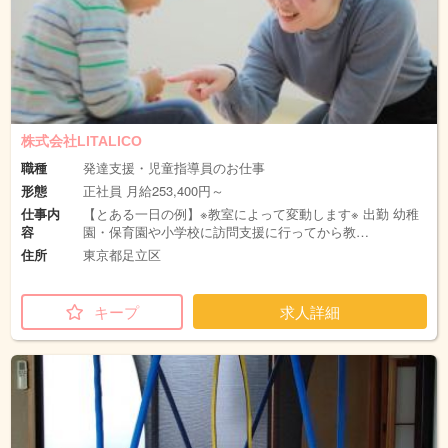
株式会社LITALICO
職種
発達支援・児童指導員のお仕事
形態
正社員 月給253,400円～
仕事内
【とある一日の例】※教室によって変動します※ 出勤 幼稚
容
園・保育園や小学校に訪問支援に行ってから教…
住所
東京都足立区
キープ
求人詳細