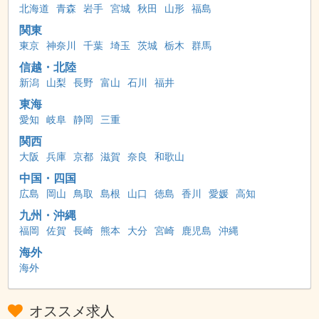
北海道
青森
岩手
宮城
秋田
山形
福島
関東
東京
神奈川
千葉
埼玉
茨城
栃木
群馬
信越・北陸
新潟
山梨
長野
富山
石川
福井
東海
愛知
岐阜
静岡
三重
関西
大阪
兵庫
京都
滋賀
奈良
和歌山
中国・四国
広島
岡山
鳥取
島根
山口
徳島
香川
愛媛
高知
九州・沖縄
福岡
佐賀
長崎
熊本
大分
宮崎
鹿児島
沖縄
海外
海外
オススメ求人