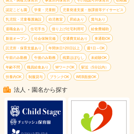
認定こども園
学童・児童館
児童発達支援・放課後等デイサービス
乳児院・児童養護施設
幼児教室
昇給あり
賞与あり
退職金あり
住宅手当
借り上げ社宅利用可
給食費補助
新規オープン
社会保険完備
交通費支給あり
車通勤OK
託児所・保育支援あり
年間休日120日以上
週1日～OK
午前のみ勤務
午後のみ勤務
残業ほぼなし
未経験OK
年齢不問
職員給食あり
WワークOK
駅近（5分以内）
扶養内OK
制服貸与
ブランクOK
WEB面接OK
法人・園名から探す