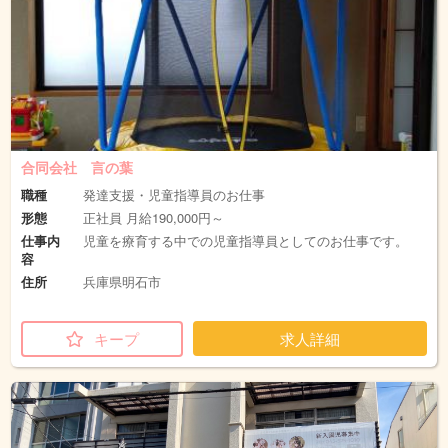
合同会社 言の葉
職種
発達支援・児童指導員のお仕事
形態
正社員 月給190,000円～
仕事内
児童を療育する中での児童指導員としてのお仕事です。
容
住所
兵庫県明石市
キープ
求人詳細