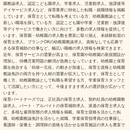
園教諭求人、認定こども園求人、学童求人、児童館求人、放課後等
デイサービス求人など、保育業界に特化した転職・就職情報を掲載
しています。保育士として転職を考えている方、幼稚園教諭として
新しい職場を探している方、認定こども園や学童・児童館・放課後
等デイサービスで働きたい方に向けて、多数の求人情報を提供して
います。保育園・幼稚園の求人数を豊富に取り揃え、未経験歓迎の
保育士求人、ブランクOKの幼稚園教諭求人、資格なしでも応募で
きる保育補助の仕事など、幅広い職種の求人情報を検索できます。
近年、保育サービスの需要が高まり、保育園や幼稚園の新規開設が
増加し、待機児童問題の解消が急務となっています。幼稚園と保育
園を統合する「幼保一元化」の動きが加速し、保育士資格と幼稚園
教諭免許の両方を持つ人材の需要が拡大しています。保育士として
働く方、幼稚園教諭として転職を希望する方、学童保育スタッフと
して活躍したい方にとって、今後ますます求人の選択肢が広がって
います。
保育パートナーズでは、正社員の保育士求人、契約社員の幼稚園教
諭求人、パート・アルバイトの保育補助求人、派遣の保育士求人な
ど、多様な雇用形態の求人情報を掲載。保育士資格を活かした転
職、幼稚園教諭免許を活かした就職、学童保育指導員の仕事探し、
看護師・栄養士・調理師の資格を活かせる保育施設の求人も豊富で