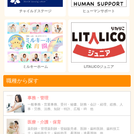
チャイルドステージ
ヒューマンサポート
ミルキーホーム
LITALICOジュニア
職種から探す
事務・管理
一般事務・営業事務、受付・秘書、財務・会計・経理、総務、人
事・労務、法務、知財・特許、広報・IR 他
医療・介護・保育
薬剤師・管理薬剤師・登録販売者、医師・歯科医師、歯科技工
士・歯科衛生士・歯科助手、看護師・准看護師 他