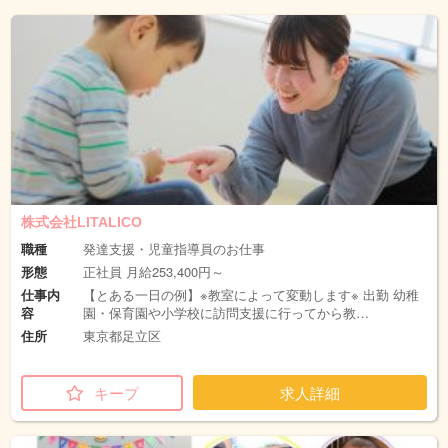
株式会社LITALICO
職種
発達支援・児童指導員のお仕事
形態
正社員 月給253,400円～
仕事内
【とある一日の例】※教室によって変動します※ 出勤 幼稚
容
園・保育園や小学校に訪問支援に行ってから教…
住所
東京都足立区
キープ
求人詳細