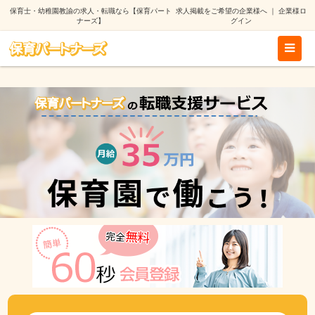
保育士・幼稚園教諭の求人・転職なら【保育パート
求人掲載をご希望の企業様へ
｜
企業様ロ
ナーズ】
グイン