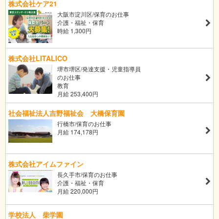
株式会社ケア21
大阪市淀川区/保育のお仕事
介護・福祉・保育
時給 1,300円
株式会社LITALICO
堺市堺区/発達支援・児童指導員
のお仕事
教育
月給 253,400円
社会福祉法人吉野福祉会 大橋保育園
行橋市/保育のお仕事
月給 174,178円
株式会社アイムファイン
長久手市/保育のお仕事
介護・福祉・保育
月給 220,000円
学校法人 柴学園