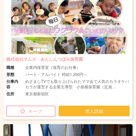
株式会社マムズ あんしんつぼみ保育園
職種
企業内保育室（保育のお仕事）
形態
パート・アルバイト 時給1,250円～
仕事内
めざましTVでも取り上げられたママ会で人気のカラオケパ
容
セラが運営する企業主導型 小規模保育園（定員…
住所
東京都新宿区
キープ
求人詳細