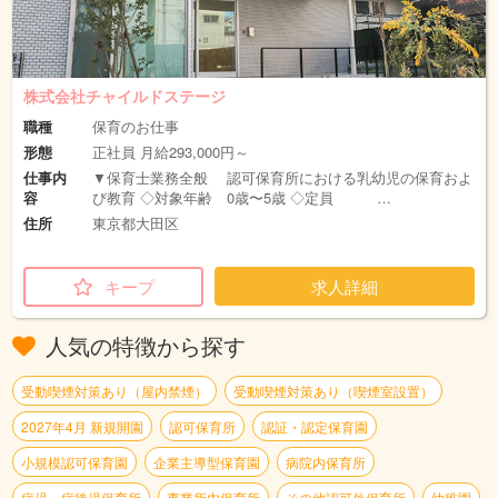
株式会社チャイルドステージ
職種
保育のお仕事
形態
正社員 月給293,000円～
仕事内
▼保育士業務全般 認可保育所における乳幼児の保育およ
容
び教育 ◇対象年齢 0歳〜5歳 ◇定員 …
住所
東京都大田区
キープ
求人詳細
人気の特徴から探す
受動喫煙対策あり（屋内禁煙）
受動喫煙対策あり（喫煙室設置）
2027年4月 新規開園
認可保育所
認証・認定保育園
小規模認可保育園
企業主導型保育園
病院内保育所
病児・病後児保育所
事業所内保育所
その他認可外保育所
幼稚園