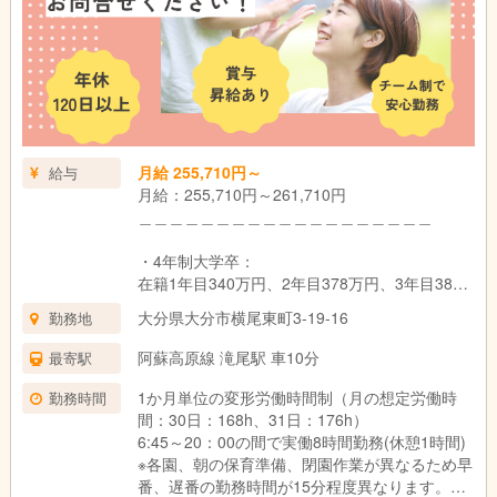
降は毎月15,000円（支給条件あり）
・家賃手当(借上げ社宅制度適用対象外の場合)上
限20,000円
＿＿＿＿＿＿＿＿＿＿＿＿＿＿＿＿＿＿＿
昇給：年1回 （法人内規程による）
賞与：年2回（基本給3ヵ月分） ※初年度は1.5
月給 255,710円～
給与
ヵ月✨令和6年度は夏に業績連動賞与 一律14万
月給：255,710円～261,710円
円、年度末に年度末賞与1.0か月分支給実績あり
＿＿＿＿＿＿＿＿＿＿＿＿＿＿＿＿＿＿＿
試用期間：6ヶ月（同条件）
・4年制大学卒：
在籍1年目340万円、2年目378万円、3年目382
万円
大分県大分市横尾東町3-19-16
勤務地
・3年制短大・専門卒：
阿蘇高原線 滝尾駅 車10分
最寄駅
在籍1年目336万円、2年目366万円、3年目378
万円
1か月単位の変形労働時間制（月の想定労働時
勤務時間
間：30日：168h、31日：176h）
・2年制短大・専門卒：
6:45～20：00の間で実働8時間勤務(休憩1時間)
在籍1年目332万円、2年目361万円、3年目373
※各園、朝の保育準備、閉園作業が異なるため早
万円
番、遅番の勤務時間が15分程度異なります。