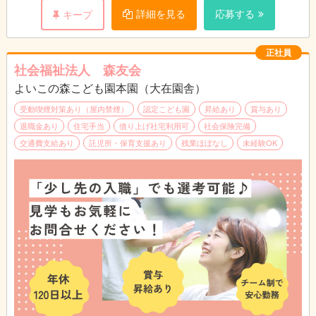
詳細を見る
応募する
キープ
正社員
社会福祉法人 森友会
よいこの森こども園本園（大在園舎）
受動喫煙対策あり（屋内禁煙）
認定こども園
昇給あり
賞与あり
退職金あり
住宅手当
借り上げ社宅利用可
社会保険完備
交通費支給あり
託児所・保育支援あり
残業ほぼなし
未経験OK