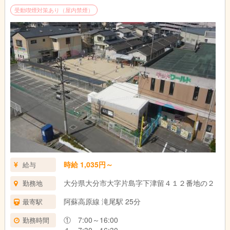
受動喫煙対策あり（屋内禁煙）
時給 1,035円～
給与
大分県大分市大字片島字下津留４１２番地の２
勤務地
阿蘇高原線 滝尾駅 25分
最寄駅
① 7:00～16:00
勤務時間