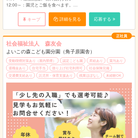
・11:00～20:00
12:00～：園児とご飯を食べます。
給与詳細：
13:00～：休憩
・基本給：167,391円～172,791円
※土曜日出勤：月に2~3度程度
14:00～：午睡見守り
詳細を見る
応募する
キープ
・処遇改善Ⅰ手当：47,697円～47,697円
15:00～：おやつの配膳
・処遇改善Ⅱ手当：5,039円～5,039円
17:00～：降園、引き渡し
・処遇改善Ⅲ手当：8,999円～8,999円
18:00：勤務終了
正社員
・大分市加算手当：998円
社会福祉法人 森友会
・固定残業代15時間分：25,586円～26,186円
★昼食350円（おやつ付き）
※固定残業代は時間外労働の有無にかかわらず、
よいこの森こども園分園（角子原園舎）
★動きやすい服装で勤務OK!（制服等はございません。）
15時間分を支給。超過分は追加支給
★実地試験なし
受動喫煙対策あり（屋内禁煙）
認定こども園
昇給あり
賞与あり
※上記手当に関しては国、行政の事業により変更
退職金あり
住宅手当
借り上げ社宅利用可
社会保険完備
する場合あり
※仕事内容の変更範囲（法人の定める業務）
交通費支給あり
託児所・保育支援あり
残業ほぼなし
未経験OK
別途支給
・役職手当：10,500円～31,000円（主任・副主
任、フロアリーダー）
・通勤手当：公共交通機関利用:定期代 自家用
車:上限16,500円
・こども手当：1.2人目は毎月7,500円。3人目以
降は毎月15,000円（支給条件あり）
・家賃手当(借上げ社宅制度適用対象外の場合)上
限20,000円
＿＿＿＿＿＿＿＿＿＿＿＿＿＿＿＿＿＿＿