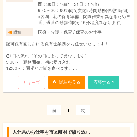
間：30日：168h、31日：176h）
・2年制短大・専門卒：
6:45～20：00の間で実働8時間勤務(休憩1時間)
在籍1年目332万円、2年目361万円、3年目373
※各園、朝の保育準備、閉園作業が異なるため早
万円
番、遅番の勤務時間が15分程度異なります。
＿＿＿＿＿＿＿＿＿＿＿＿＿＿＿＿＿＿＿
医療・介護・保育 / 保育のお仕事
職種
シフト例：
■新卒：
・6:45～15:45
認可保育園における保育士業務をお任せいたします！
・4年生大学卒：月給261,710円
・8:00～17:00
・3年制短大・専門卒：月給258,710円
・9:00～18:00
⌚1日の流れ（その日によって異なります）
・2年制短大・専門卒：月給255,710円
・10:00～19:00
9:00～：勤務開始、朝の受け入れ
・11:00～20:00
12:00～：園児とご飯を食べます。
給与詳細：
13:00～：休憩
・基本給：167,391円～172,791円
※土曜日出勤：月に2~3度程度
14:00～：午睡見守り
詳細を見る
応募する
キープ
・処遇改善Ⅰ手当：47,697円～47,697円
15:00～：おやつの配膳
・処遇改善Ⅱ手当：5,039円～5,039円
17:00～：降園、引き渡し
・処遇改善Ⅲ手当：8,999円～8,999円
18:00：勤務終了
・大分市加算手当：998円
・固定残業代15時間分：25,586円～26,186円
1
前
次
★昼食350円（おやつ付き）
※固定残業代は時間外労働の有無にかかわらず、
★動きやすい服装で勤務OK!（制服等はございません。）
15時間分を支給。超過分は追加支給
★実地試験なし
※上記手当に関しては国、行政の事業により変更
する場合あり
大分県のお仕事を市区町村で絞り込む
※仕事内容の変更範囲（法人の定める業務）