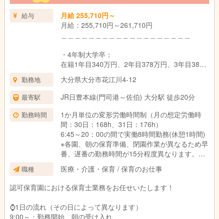
月給 255,710円～
給与
月給：255,710円～261,710円
＿＿＿＿＿＿＿＿＿＿＿＿＿＿＿＿＿＿＿
・4年制大学卒：
在籍1年目340万円、2年目378万円、3年目382
万円
大分県大分市花江川4-12
勤務地
・3年制短大・専門卒：
JR日豊本線(門司港～佐伯) 大分駅 徒歩20分
最寄駅
在籍1年目336万円、2年目366万円、3年目378
万円
1か月単位の変形労働時間制（月の想定労働時
勤務時間
間：30日：168h、31日：176h）
・2年制短大・専門卒：
6:45～20：00の間で実働8時間勤務(休憩1時間)
在籍1年目332万円、2年目361万円、3年目373
※各園、朝の保育準備、閉園作業が異なるため早
万円
番、遅番の勤務時間が15分程度異なります。
＿＿＿＿＿＿＿＿＿＿＿＿＿＿＿＿＿＿＿
医療・介護・保育 / 保育のお仕事
職種
シフト例：
■新卒：
・6:45～15:45
認可保育園における保育士業務をお任せいたします！
・4年生大学卒：月給261,710円
・8:00～17:00
・3年制短大・専門卒：月給258,710円
・9:00～18:00
⌚1日の流れ（その日によって異なります）
・2年制短大・専門卒：月給255,710円
・10:00～19:00
9:00～：勤務開始、朝の受け入れ