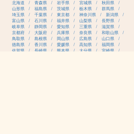
北海道
青森県
岩手県
宮城県
秋田県
山形県
福島県
茨城県
栃木県
群馬県
埼玉県
千葉県
東京都
神奈川県
新潟県
富山県
石川県
福井県
山梨県
長野県
岐阜県
静岡県
愛知県
三重県
滋賀県
京都府
大阪府
兵庫県
奈良県
和歌山県
鳥取県
島根県
岡山県
広島県
山口県
徳島県
香川県
愛媛県
高知県
福岡県
佐賀県
長崎県
熊本県
大分県
宮崎県
鹿児島県
沖縄県
職種カテゴリから求人を探す
事務・管理
医療・介護・保育
雇用形態から求人を探す
正社員
契約社員
パート・アルバイト
派遣
紹介予定派遣
月給・単価から求人を探す
20万円～
30万円～
40万円～
50万円～
60万円～
70万円～
80万円～
時給案件
日給案件