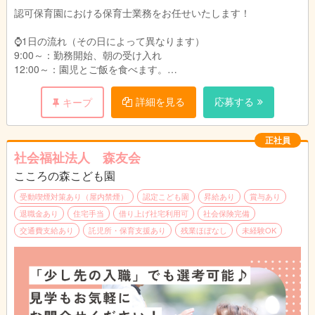
■新卒：
・6:45～15:45
認可保育園における保育士業務をお任せいたします！
・4年生大学卒：月給261,710円
・8:00～17:00
・3年制短大・専門卒：月給258,710円
・9:00～18:00
⌚1日の流れ（その日によって異なります）
・2年制短大・専門卒：月給255,710円
・10:00～19:00
9:00～：勤務開始、朝の受け入れ
・11:00～20:00
12:00～：園児とご飯を食べます。
給与詳細：
13:00～：休憩
・基本給：167,391円～172,791円
※土曜日出勤：月に2~3度程度
14:00～：午睡見守り
詳細を見る
応募する
キープ
・処遇改善Ⅰ手当：47,697円～47,697円
15:00～：おやつの配膳
・処遇改善Ⅱ手当：5,039円～5,039円
17:00～：降園、引き渡し
・処遇改善Ⅲ手当：8,999円～8,999円
18:00：勤務終了
正社員
・大分市加算手当：998円
社会福祉法人 森友会
・固定残業代15時間分：25,586円～26,186円
★昼食350円（おやつ付き）
※固定残業代は時間外労働の有無にかかわらず、
こころの森こども園
★動きやすい服装で勤務OK!（制服等はございません。）
15時間分を支給。超過分は追加支給
★実地試験なし
受動喫煙対策あり（屋内禁煙）
認定こども園
昇給あり
賞与あり
※上記手当に関しては国、行政の事業により変更
退職金あり
住宅手当
借り上げ社宅利用可
社会保険完備
する場合あり
※仕事内容の変更範囲（法人の定める業務）
交通費支給あり
託児所・保育支援あり
残業ほぼなし
未経験OK
別途支給
・役職手当：10,500円～31,000円（主任・副主
任、フロアリーダー）
・通勤手当：公共交通機関利用:定期代 自家用
車:上限16,500円
・こども手当：1.2人目は毎月7,500円。3人目以