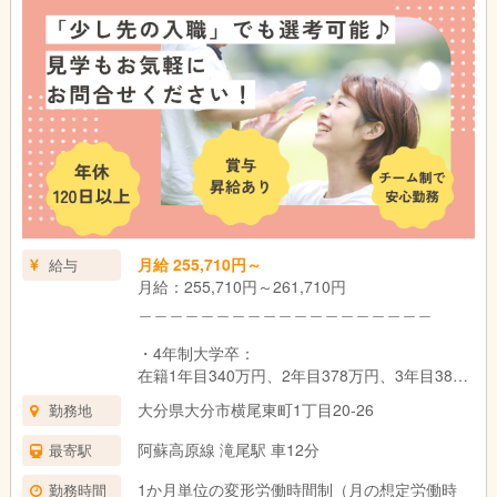
・役職手当：10,500円～31,000円（主任・副主
任、フロアリーダー）
・通勤手当：公共交通機関利用:定期代 自家用
車:上限16,500円
・こども手当：1.2人目は毎月7,500円。3人目以
降は毎月15,000円（支給条件あり）
・家賃手当(借上げ社宅制度適用対象外の場合)上
限20,000円
＿＿＿＿＿＿＿＿＿＿＿＿＿＿＿＿＿＿＿
昇給：年1回 （法人内規程による）
賞与：年2回（基本給3ヵ月分） ※初年度は1.5
月給 255,710円～
給与
ヵ月✨令和6年度は夏に業績連動賞与 一律14万
月給：255,710円～261,710円
円、年度末に年度末賞与1.0か月分支給実績あり
＿＿＿＿＿＿＿＿＿＿＿＿＿＿＿＿＿＿＿
試用期間：6ヶ月（同条件）
・4年制大学卒：
在籍1年目340万円、2年目378万円、3年目382
万円
大分県大分市横尾東町1丁目20-26
勤務地
・3年制短大・専門卒：
阿蘇高原線 滝尾駅 車12分
最寄駅
在籍1年目336万円、2年目366万円、3年目378
万円
1か月単位の変形労働時間制（月の想定労働時
勤務時間