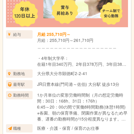
限20,000円
＿＿＿＿＿＿＿＿＿＿＿＿＿＿＿＿＿＿＿
昇給：年1回 （法人内規程による）
賞与：年2回（基本給3ヵ月分） ※初年度は1.5
月給 255,710円～
給与
ヵ月✨令和6年度は夏に業績連動賞与 一律14万
月給：255,710円～261,710円
円、年度末に年度末賞与1.0か月分支給実績あり
＿＿＿＿＿＿＿＿＿＿＿＿＿＿＿＿＿＿＿
試用期間：6ヶ月（同条件）
・4年制大学卒：
在籍1年目340万円、2年目378万円、3年目382
万円
大分県大分市顕徳町2-2-41
勤務地
・3年制短大・専門卒：
JR日豊本線(門司港～佐伯) 大分駅 徒歩13分
最寄駅
在籍1年目336万円、2年目366万円、3年目378
万円
1か月単位の変形労働時間制（月の想定労働時
勤務時間
間：30日：168h、31日：176h）
・2年制短大・専門卒：
6:45～20：00の間で実働8時間勤務(休憩1時間)
在籍1年目332万円、2年目361万円、3年目373
※各園、朝の保育準備、閉園作業が異なるため早
万円
番、遅番の勤務時間が15分程度異なります。
＿＿＿＿＿＿＿＿＿＿＿＿＿＿＿＿＿＿＿
医療・介護・保育 / 保育のお仕事
職種
シフト例：