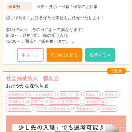
＿＿＿＿＿＿＿＿＿＿＿＿＿＿＿＿＿＿＿
医療・介護・保育 / 保育のお仕事
職種
シフト例：
■新卒：
・6:45～15:45
認可保育園における保育士業務をお任せいたします！
・4年生大学卒：月給261,710円
・8:00～17:00
・3年制短大・専門卒：月給258,710円
・9:00～18:00
⌚1日の流れ（その日によって異なります）
・2年制短大・専門卒：月給255,710円
・10:00～19:00
9:00～：勤務開始、朝の受け入れ
・11:00～20:00
12:00～：園児とご飯を食べます。
給与詳細：
13:00～：休憩
・基本給：167,391円～172,791円
※土曜日出勤：月に2~3度程度
14:00～：午睡見守り
詳細を見る
応募する
キープ
・処遇改善Ⅰ手当：47,697円～47,697円
15:00～：おやつの配膳
・処遇改善Ⅱ手当：5,039円～5,039円
17:00～：降園、引き渡し
・処遇改善Ⅲ手当：8,999円～8,999円
18:00：勤務終了
正社員
・大分市加算手当：998円
社会福祉法人 森友会
・固定残業代15時間分：25,586円～26,186円
★昼食350円（おやつ付き）
※固定残業代は時間外労働の有無にかかわらず、
おだやかな森保育園
★動きやすい服装で勤務OK!（制服等はございません。）
15時間分を支給。超過分は追加支給
★実地試験なし
受動喫煙対策あり（屋内禁煙）
認定こども園
昇給あり
賞与あり
※上記手当に関しては国、行政の事業により変更
退職金あり
住宅手当
借り上げ社宅利用可
社会保険完備
する場合あり
※仕事内容の変更範囲（法人の定める業務）
交通費支給あり
託児所・保育支援あり
残業ほぼなし
未経験OK
別途支給
・役職手当：10,500円～31,000円（主任・副主
任、フロアリーダー）
・通勤手当：公共交通機関利用:定期代 自家用