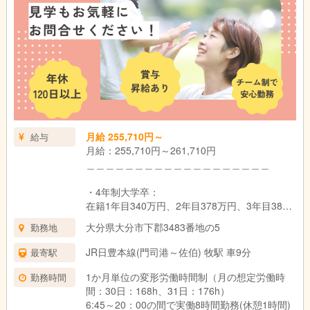
車:上限16,500円
・こども手当：1.2人目は毎月7,500円。3人目以
降は毎月15,000円（支給条件あり）
・家賃手当(借上げ社宅制度適用対象外の場合)上
限20,000円
＿＿＿＿＿＿＿＿＿＿＿＿＿＿＿＿＿＿＿
昇給：年1回 （法人内規程による）
賞与：年2回（基本給3ヵ月分） ※初年度は1.5
月給 255,710円～
給与
ヵ月✨令和6年度は夏に業績連動賞与 一律14万
月給：255,710円～261,710円
円、年度末に年度末賞与1.0か月分支給実績あり
＿＿＿＿＿＿＿＿＿＿＿＿＿＿＿＿＿＿＿
試用期間：6ヶ月（同条件）
・4年制大学卒：
在籍1年目340万円、2年目378万円、3年目382
万円
大分県大分市下郡3483番地の5
勤務地
・3年制短大・専門卒：
JR日豊本線(門司港～佐伯) 牧駅 車9分
最寄駅
在籍1年目336万円、2年目366万円、3年目378
万円
1か月単位の変形労働時間制（月の想定労働時
勤務時間
間：30日：168h、31日：176h）
・2年制短大・専門卒：
6:45～20：00の間で実働8時間勤務(休憩1時間)