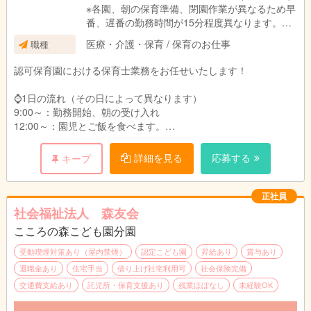
在籍1年目332万円、2年目361万円、3年目373
※各園、朝の保育準備、閉園作業が異なるため早
万円
番、遅番の勤務時間が15分程度異なります。
＿＿＿＿＿＿＿＿＿＿＿＿＿＿＿＿＿＿＿
医療・介護・保育 / 保育のお仕事
職種
シフト例：
■新卒：
・6:45～15:45
認可保育園における保育士業務をお任せいたします！
・4年生大学卒：月給261,710円
・8:00～17:00
・3年制短大・専門卒：月給258,710円
・9:00～18:00
⌚1日の流れ（その日によって異なります）
・2年制短大・専門卒：月給255,710円
・10:00～19:00
9:00～：勤務開始、朝の受け入れ
・11:00～20:00
12:00～：園児とご飯を食べます。
給与詳細：
13:00～：休憩
・基本給：167,391円～172,791円
※土曜日出勤：月に2~3度程度
14:00～：午睡見守り
詳細を見る
応募する
キープ
・処遇改善Ⅰ手当：47,697円～47,697円
15:00～：おやつの配膳
・処遇改善Ⅱ手当：5,039円～5,039円
17:00～：降園、引き渡し
・処遇改善Ⅲ手当：8,999円～8,999円
18:00：勤務終了
正社員
・大分市加算手当：998円
社会福祉法人 森友会
・固定残業代15時間分：25,586円～26,186円
★昼食350円（おやつ付き）
※固定残業代は時間外労働の有無にかかわらず、
こころの森こども園分園
★動きやすい服装で勤務OK!（制服等はございません。）
15時間分を支給。超過分は追加支給
★実地試験なし
受動喫煙対策あり（屋内禁煙）
認定こども園
昇給あり
賞与あり
※上記手当に関しては国、行政の事業により変更
退職金あり
住宅手当
借り上げ社宅利用可
社会保険完備
する場合あり
※仕事内容の変更範囲（法人の定める業務）
交通費支給あり
託児所・保育支援あり
残業ほぼなし
未経験OK
別途支給