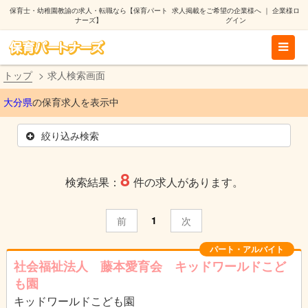
保育士・幼稚園教諭の求人・転職なら【保育パート
求人掲載をご希望の企業様へ
｜
企業様ロ
ナーズ】
グイン
トップ
求人検索画面
大分県
の保育求人を表示中
絞り込み検索
8
検索結果：
件の求人があります。
1
前
次
パート・アルバイト
社会福祉法人 藤本愛育会 キッドワールドこど
も園
キッドワールドこども園