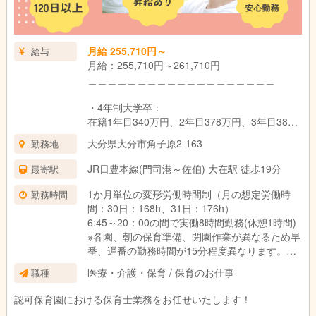
昇給：年1回 （法人内規程による）
賞与：年2回（基本給3ヵ月分） ※初年度は1.5
月給 255,710円～
給与
ヵ月✨令和6年度は夏に業績連動賞与 一律14万
月給：255,710円～261,710円
円、年度末に年度末賞与1.0か月分支給実績あり
＿＿＿＿＿＿＿＿＿＿＿＿＿＿＿＿＿＿＿
試用期間：6ヶ月（同条件）
・4年制大学卒：
在籍1年目340万円、2年目378万円、3年目382
万円
大分県大分市角子原2-163
勤務地
・3年制短大・専門卒：
JR日豊本線(門司港～佐伯) 大在駅 徒歩19分
最寄駅
在籍1年目336万円、2年目366万円、3年目378
万円
1か月単位の変形労働時間制（月の想定労働時
勤務時間
間：30日：168h、31日：176h）
・2年制短大・専門卒：
6:45～20：00の間で実働8時間勤務(休憩1時間)
在籍1年目332万円、2年目361万円、3年目373
※各園、朝の保育準備、閉園作業が異なるため早
万円
番、遅番の勤務時間が15分程度異なります。
＿＿＿＿＿＿＿＿＿＿＿＿＿＿＿＿＿＿＿
医療・介護・保育 / 保育のお仕事
職種
シフト例：
■新卒：
・6:45～15:45
認可保育園における保育士業務をお任せいたします！
・4年生大学卒：月給261,710円
・8:00～17:00