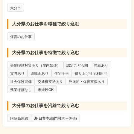
別途支給
大分市
・役職手当：10,500円～31,000円（主任・副主
任、フロアリーダー）
大分県のお仕事を職種で絞り込む
・通勤手当：公共交通機関利用:定期代 自家用
車:上限16,500円
・こども手当：1.2人目は毎月7,500円。3人目以
保育のお仕事
降は毎月15,000円（支給条件あり）
・家賃手当(借上げ社宅制度適用対象外の場合)上
大分県のお仕事を特徴で絞り込む
限20,000円
＿＿＿＿＿＿＿＿＿＿＿＿＿＿＿＿＿＿＿
受動喫煙対策あり（屋内禁煙）
認定こども園
昇給あり
昇給：年1回 （法人内規程による）
賞与あり
退職金あり
住宅手当
借り上げ社宅利用可
賞与：年2回（基本給3ヵ月分） ※初年度は1.5
社会保険完備
交通費支給あり
託児所・保育支援あり
ヵ月✨令和6年度は夏に業績連動賞与 一律14万
残業ほぼなし
未経験OK
円、年度末に年度末賞与1.0か月分支給実績あり
試用期間：6ヶ月（同条件）
大分県のお仕事を沿線で絞り込む
阿蘇高原線
JR日豊本線(門司港～佐伯)