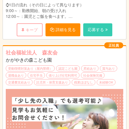
・3年制短大・専門卒：月給258,710円
・9:00～18:00
⌚1日の流れ（その日によって異なります）
・2年制短大・専門卒：月給255,710円
・10:00～19:00
9:00～：勤務開始、朝の受け入れ
・11:00～20:00
12:00～：園児とご飯を食べます。
給与詳細：
13:00～：休憩
・基本給：167,391円～172,791円
※土曜日出勤：月に2~3度程度
14:00～：午睡見守り
詳細を見る
応募する
キープ
・処遇改善Ⅰ手当：47,697円～47,697円
15:00～：おやつの配膳
・処遇改善Ⅱ手当：5,039円～5,039円
17:00～：降園、引き渡し
・処遇改善Ⅲ手当：8,999円～8,999円
18:00：勤務終了
正社員
・大分市加算手当：998円
社会福祉法人 森友会
・固定残業代15時間分：25,586円～26,186円
★昼食350円（おやつ付き）
※固定残業代は時間外労働の有無にかかわらず、
かがやきの森こども園
★動きやすい服装で勤務OK!（制服等はございません。）
15時間分を支給。超過分は追加支給
★実地試験なし
受動喫煙対策あり（屋内禁煙）
認定こども園
昇給あり
賞与あり
※上記手当に関しては国、行政の事業により変更
退職金あり
住宅手当
借り上げ社宅利用可
社会保険完備
する場合あり
※仕事内容の変更範囲（法人の定める業務）
交通費支給あり
託児所・保育支援あり
残業ほぼなし
未経験OK
別途支給
・役職手当：10,500円～31,000円（主任・副主
任、フロアリーダー）
・通勤手当：公共交通機関利用:定期代 自家用
車:上限16,500円
・こども手当：1.2人目は毎月7,500円。3人目以
降は毎月15,000円（支給条件あり）
・家賃手当(借上げ社宅制度適用対象外の場合)上