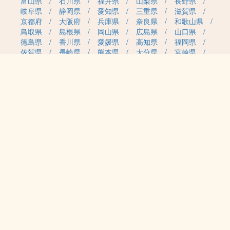
富山県
石川県
福井県
山梨県
長野県
岐阜県
静岡県
愛知県
三重県
滋賀県
京都府
大阪府
兵庫県
奈良県
和歌山県
鳥取県
島根県
岡山県
広島県
山口県
徳島県
香川県
愛媛県
高知県
福岡県
佐賀県
長崎県
熊本県
大分県
宮崎県
鹿児島県
沖縄県
職種カテゴリから求人を探す
事務・管理
医療・介護・保育
雇用形態から求人を探す
正社員
契約社員
パート・アルバイト
派遣
紹介予定派遣
月給・単価から求人を探す
20万円～
30万円～
40万円～
50万円～
60万円～
70万円～
80万円～
時給案件
日給案件
特徴から求人を探す
受動喫煙対策あり（屋内禁煙）
受動喫煙対策あり（喫煙室設置）