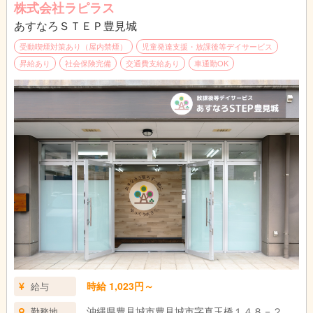
株式会社ラピラス
あすなろＳＴＥＰ豊見城
受動喫煙対策あり（屋内禁煙）
児童発達支援・放課後等デイサービス
昇給あり
社会保険完備
交通費支給あり
車通勤OK
時給 1,023円～
給与
沖縄県豊見城市豊見城市字真玉橋１４８－２
勤務地