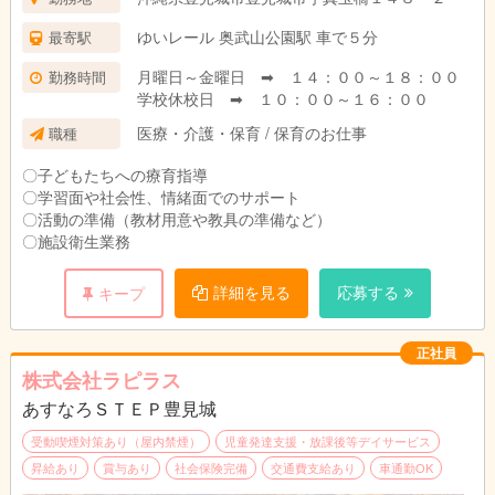
ゆいレール 奥武山公園駅 車で５分
最寄駅
月曜日～金曜日 ➡ １４：００～１８：００
勤務時間
学校休校日 ➡ １０：００～１６：００
医療・介護・保育 / 保育のお仕事
職種
〇子どもたちへの療育指導
〇学習面や社会性、情緒面でのサポート
〇活動の準備（教材用意や教具の準備など）
〇施設衛生業務
詳細を見る
応募する
キープ
正社員
株式会社ラピラス
あすなろＳＴＥＰ豊見城
受動喫煙対策あり（屋内禁煙）
児童発達支援・放課後等デイサービス
昇給あり
賞与あり
社会保険完備
交通費支給あり
車通勤OK