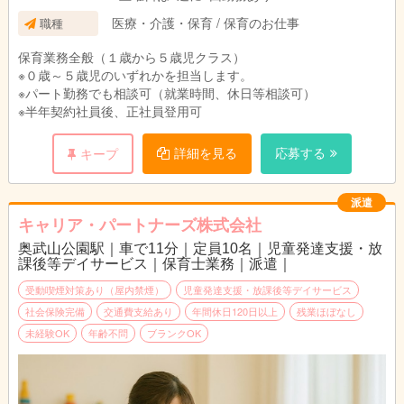
医療・介護・保育 / 保育のお仕事
職種
保育業務全般（１歳から５歳児クラス）
※０歳～５歳児のいずれかを担当します。
※パート勤務でも相談可（就業時間、休日等相談可）
※半年契約社員後、正社員登用可
詳細を見る
応募する
キープ
派遣
キャリア・パートナーズ株式会社
奥武山公園駅｜車で11分｜定員10名｜児童発達支援・放
課後等デイサービス｜保育士業務｜派遣｜
受動喫煙対策あり（屋内禁煙）
児童発達支援・放課後等デイサービス
社会保険完備
交通費支給あり
年間休日120日以上
残業ほぼなし
未経験OK
年齢不問
ブランクOK