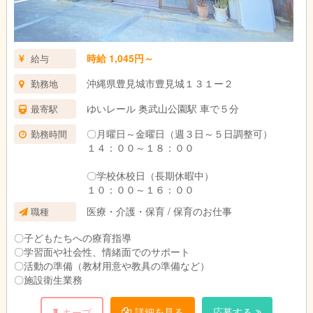
時給 1,045円～
給与
沖縄県豊見城市豊見城１３１ー２
勤務地
ゆいレール 奥武山公園駅 車で５分
最寄駅
〇月曜日～金曜日（週３日～５日調整可）
勤務時間
１４：００～１８：００
〇学校休校日（長期休暇中）
１０：００～１６：００
医療・介護・保育 / 保育のお仕事
職種
〇子どもたちへの療育指導
〇学習面や社会性、情緒面でのサポート
〇活動の準備（教材用意や教具の準備など）
〇施設衛生業務
詳細を見る
応募する
キープ