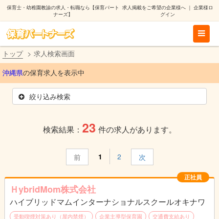
保育士・幼稚園教諭の求人・転職なら【保育パート
求人掲載をご希望の企業様へ
｜
企業様ロ
ナーズ】
グイン
トップ
求人検索画面
沖縄県
の保育求人を表示中
絞り込み検索
23
検索結果：
件の求人があります。
1
2
前
次
正社員
ＨybridMom株式会社
ハイブリッドマムインターナショナルスクールオキナワ
受動喫煙対策あり（屋内禁煙）
企業主導型保育園
交通費支給あり