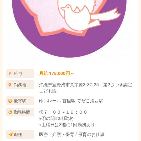
月給 178,000円～
給与
沖縄県宜野湾市真栄原3-37-25 第2さつき認定
勤務地
こども園
ゆいレール 首里駅 てだこ浦西駅
最寄駅
①７：００～１９：００
勤務時間
※①の間の8H勤務
※土曜日は3週に1回勤務あり
医療・介護・保育 / 保育のお仕事
職種