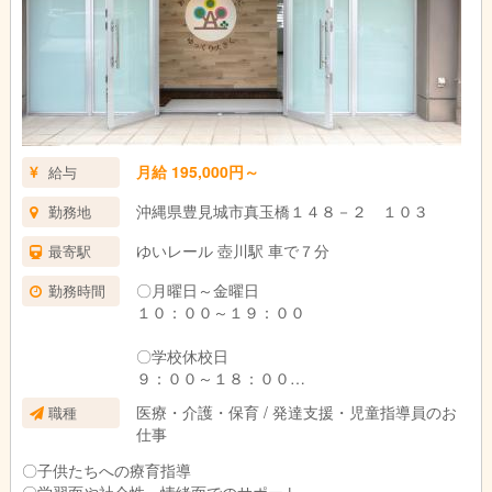
月給 195,000円～
給与
沖縄県豊見城市真玉橋１４８－２ １０３
勤務地
ゆいレール 壺川駅 車で７分
最寄駅
〇月曜日～金曜日
勤務時間
１０：００～１９：００
〇学校休校日
９：００～１８：００
医療・介護・保育 / 発達支援・児童指導員のお
職種
仕事
（パート勤務）
〇月曜日～金曜日
〇子供たちへの療育指導
１４：００～１８：００
〇学習面や社会性、情緒面でのサポート