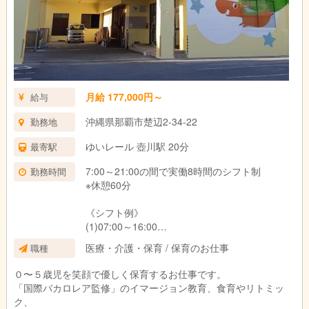
月給 177,000円～
給与
沖縄県那覇市楚辺2-34-22
勤務地
ゆいレール 壺川駅 20分
最寄駅
7:00～21:00の間で実働8時間のシフト制
勤務時間
※休憩60分
《シフト例》
(1)07:00～16:00
(2)09:00～18:00
医療・介護・保育 / 保育のお仕事
職種
(3)10:00～19:00など
０〜５歳児を笑顔で優しく保育するお仕事です。
「国際バカロレア監修」のイマージョン教育、食育やリトミッ
ク、