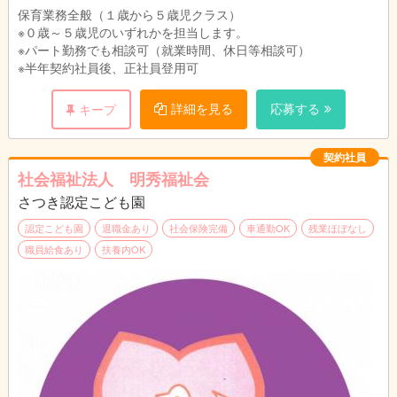
保育業務全般（１歳から５歳児クラス）
※０歳～５歳児のいずれかを担当します。
※パート勤務でも相談可（就業時間、休日等相談可）
※半年契約社員後、正社員登用可
詳細を見る
応募する
キープ
契約社員
社会福祉法人 明秀福祉会
さつき認定こども園
認定こども園
退職金あり
社会保険完備
車通勤OK
残業ほぼなし
職員給食あり
扶養内OK