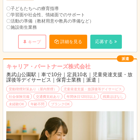
〇子どもたちへの療育指導
〇学習面や社会性、情緒面でのサポート
〇活動の準備（教材用意や教具の準備など）
〇施設衛生業務
詳細を見る
応募する
キープ
派遣
キャリア・パートナーズ株式会社
奥武山公園駅｜車で10分｜定員10名｜児童発達支援・放
課後等デイサービス｜保育士業務｜派遣｜
受動喫煙対策あり（屋内禁煙）
児童発達支援・放課後等デイサービス
社会保険完備
交通費支給あり
年間休日120日以上
残業ほぼなし
未経験OK
年齢不問
ブランクOK