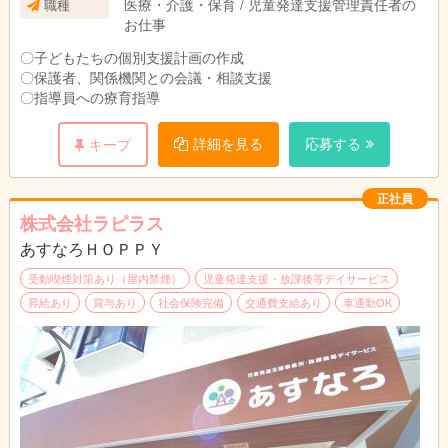
医療・介護・保育 / 児童発達支援管理責任者の
職種
お仕事
〇子どもたちの個別支援計画の作成
〇保護者、関係機関との会議・相談支援
〇指導員への療育指導
詳細を見る
応募する
キープ
正社員
株式会社ラピラス
あすなろＨＯＰＰＹ
受動喫煙対策あり（屋内禁煙）
児童発達支援・放課後等デイサービス
昇給あり
賞与あり
社会保険完備
交通費支給あり
車通勤OK