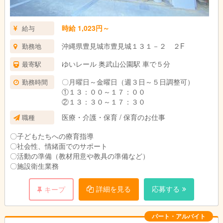
時給 1,023円～
給与
沖縄県豊見城市豊見城１３１－２ ２F
勤務地
ゆいレール 奥武山公園駅 車で５分
最寄駅
〇月曜日～金曜日（週３日～５日調整可）
勤務時間
①１３：００～１７：００
②１３：３０～１７：３０
医療・介護・保育 / 保育のお仕事
職種
〇子どもたちへの療育指導
〇社会性、情緒面でのサポート
〇活動の準備（教材用意や教具の準備など）
〇施設衛生業務
詳細を見る
応募する
キープ
パート・アルバイト