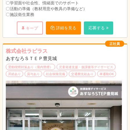
〇学習面や社会性、情緒面でのサポート
〇活動の準備（教材用意や教具の準備など）
〇施設衛生業務
詳細を見る
応募する
キープ
正社員
株式会社ラピラス
あすなろＳＴＥＰ豊見城
受動喫煙対策あり（屋内禁煙）
児童発達支援・放課後等デイサービス
昇給あり
賞与あり
社会保険完備
交通費支給あり
車通勤OK