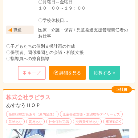
〇月曜日～金曜日
１０：００～１９：００
〇学校休校日
９：００～１８：００
医療・介護・保育 / 児童発達支援管理責任者の
職種
お仕事
〇子どもたちの個別支援計画の作成
〇保護者、関係機関との会議・相談支援
〇指導員への療育指導
詳細を見る
応募する
キープ
正社員
株式会社ラピラス
あすなろＨＯＰ
受動喫煙対策あり（屋内禁煙）
児童発達支援・放課後等デイサービス
昇給あり
賞与あり
社会保険完備
交通費支給あり
車通勤OK