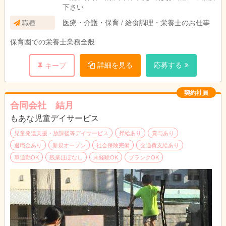
下さい
医療・介護・保育 / 給食調理・栄養士のお仕事
職種
保育園での栄養士業務全般
詳細を見る
応募する
キープ
契約社員
合同会社 結月
もあな児童デイサービス
児童発達支援・放課後等デイサービス
昇給あり
賞与あり
退職金あり
新規オープン
社会保険完備
交通費支給あり
車通勤OK
残業ほぼなし
未経験OK
ブランクOK