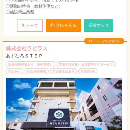
〇活動の準備（教材準備など）
〇土曜日（学校休校日）
〇施設衛生業務
１０：００～１６：００
詳細を見る
応募する
キープ
※パートは週２日～５日勤務で調整可
パート・アルバイト
株式会社ラピラス
あすなろＳＴＥＰ
受動喫煙対策あり（屋内禁煙）
児童発達支援・放課後等デイサービス
昇給あり
社会保険完備
交通費支給あり
車通勤OK