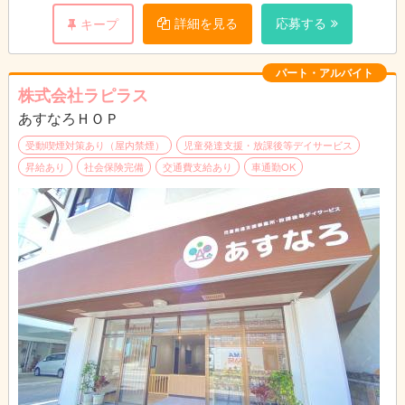
詳細を見る
応募する
キープ
パート・アルバイト
株式会社ラピラス
あすなろＨＯＰ
受動喫煙対策あり（屋内禁煙）
児童発達支援・放課後等デイサービス
昇給あり
社会保険完備
交通費支給あり
車通勤OK