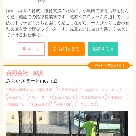
仕事
休みはシフト制です。
年間休日１２０日！プラス有給完全消化！
障がい児童の育成・療育支援のために、小集団で療育活動を行な
う通所施設での指導員業務です。教材やプログラムを通して、目
的の中で子どもたちと楽しく過ごしながら、一人ひとりに合わせ
た支援を皆で行なっていきます。児童と共に自分も楽しく成長し
ていけるお仕事です。
詳細を見る
応募する
キープ
パート・アルバイト
合同会社 結月
みらいさぽーとmoana2
受動喫煙対策あり（屋内禁煙）
児童発達支援・放課後等デイサービス
昇給あり
新規オープン
社会保険完備
交通費支給あり
車通勤OK
残業ほぼなし
未経験OK
扶養内OK
ブランクOK