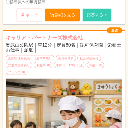
〇指導員への療育指導
詳細を見る
応募する
キープ
派遣
キャリア・パートナーズ株式会社
奥武山公園駅｜車12分｜定員80名｜認可保育園｜栄養士
お仕事｜派遣｜
受動喫煙対策あり（屋内禁煙）
認可保育所
社会保険完備
交通費支給あり
車通勤OK
年間休日120日以上
年齢不問
ブランクOK