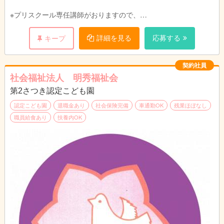
※プリスクール専任講師がおりますので、
保育士は英語必須ではありません。
※ブランクのある方でもOK。
詳細を見る
応募する
キープ
契約社員
社会福祉法人 明秀福祉会
第2さつき認定こども園
認定こども園
退職金あり
社会保険完備
車通勤OK
残業ほぼなし
職員給食あり
扶養内OK