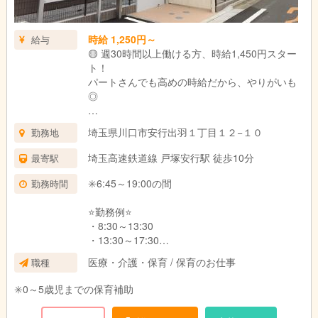
時給 1,250円～
給与
🟡 週30時間以上働ける方、時給1,450円スター
ト！
パートさんでも高めの時給だから、やりがいも
◎
🟡 クラス担当手当あり！
埼玉県川口市安行出羽１丁目１２−１０
勤務地
担任業務ができる方には、なんと
👉 月額42,000円の手当支給（フルパート限定）
埼玉高速鉄道線 戸塚安行駅 徒歩10分
最寄駅
※詳細はお気軽にお問い合わせくださいね♪
✳️6:45～19:00の間
勤務時間
🟡 時間帯手当も充実✨
•早番（6:45～8:45） → 1回ごとに＋200円
⭐️勤務例⭐️
•遅番（17:00～18:00） → ＋100円
・8:30～13:30
•遅番（17:00～19:00） → ＋200円
・13:30～17:30
・6:45～10:15
医療・介護・保育 / 保育のお仕事
職種
✳️0～5歳児までの保育補助