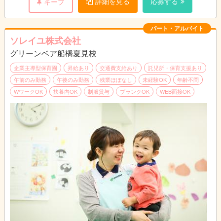
詳細を見る
応募する
キープ
パート・アルバイト
ソレイユ株式会社
グリーンベア船橋夏見校
企業主導型保育園
昇給あり
交通費支給あり
託児所・保育支援あり
午前のみ勤務
午後のみ勤務
残業ほぼなし
未経験OK
年齢不問
WワークOK
扶養内OK
制服貸与
ブランクOK
WEB面接OK