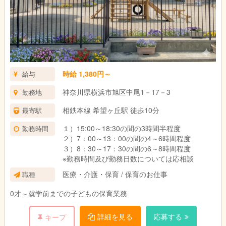
時給 1,380円～
給与
神奈川県横浜市旭区中尾1－17－3
勤務地
相鉄本線 希望ヶ丘駅 徒歩10分
最寄駅
１）15:00～18:30の間の3時間半程度
勤務時間
２）7：00～13：00の間の4～6時間程度
３）8：30～17：30の間の6～8時間程度
※勤務時間及び勤務日数については応相談
医療・介護・保育 / 保育のお仕事
職種
0才～就学前までの子どもの保育業務
詳細を見る
応募する
キープ