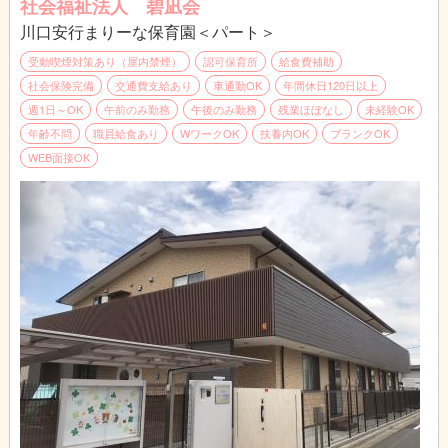
社会福祉法人 碧凪会
川口安行まりーな保育園＜パート＞
受動喫煙対策あり（屋内禁煙）
認可保育所
給食費補助
社会保険完備
交通費支給あり
車通勤OK
年間休日120日以上
週1日～OK
午前のみ勤務
午後のみ勤務
残業ほぼなし
未経験OK
年齢不問
職員給食あり
WワークOK
扶養内OK
ブランクOK
WEB面接OK