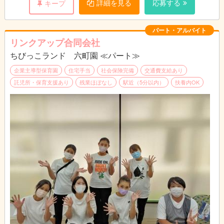
詳細を見る
応募する
キープ
パート・アルバイト
リンクアップ合同会社
ちびっこランド 六町園 ≪パート≫
企業主導型保育園
住宅手当
社会保険完備
交通費支給あり
託児所・保育支援あり
残業ほぼなし
駅近（5分以内）
扶養内OK