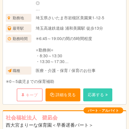
◎
🟡 クラス担当手当あり！
埼玉県さいたま市岩槻区美園東1-12-5
勤務地
担任業務ができる方には、なんと
👉 月額42,000円の手当支給（フルパート限定）
埼玉高速鉄道線 浦和美園駅 徒歩13分
最寄駅
※詳細はお気軽にお問い合わせくださいね♪
✳️6:45～19:00の間の5時間程度
勤務時間
🟡 時間帯手当も充実✨
•早番（6:45～8:45） → 1回ごとに＋200円
⭐️勤務例⭐️
•遅番（17:00～18:00） → ＋100円
・8:30～13:30
•遅番（17:00～19:00） → ＋200円
・13:30～17:30
・6:45～10:15
医療・介護・保育 / 保育のお仕事
職種
✳️0～5歳児までの保育補助
詳細を見る
応募する
キープ
パート・アルバイト
社会福祉法人 碧凪会
西大宮まりーな保育園＜早番遅番パート＞