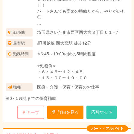
ト！
パートさんでも高めの時給だから、やりがいも
◎
🟡 クラス担当手当あり！
埼玉県さいたま市西区西大宮３丁目６１−７
勤務地
担任業務ができる方には、なんと
👉 月額42,000円の手当支給（フルパート限定）
JR川越線 西大宮駅 徒歩12分
最寄駅
※詳細はお気軽にお問い合わせくださいね♪
✳️6:45～19:00の間の5時間程度
勤務時間
🟡 時間帯手当も充実✨
•早番（6:45～8:45） → 1回ごとに＋200円
⭐️勤務例⭐️
•遅番（17:00～18:00） → ＋100円
・６：４５〜１２：４５
•遅番（17:00～19:00） → ＋200円
・１５：００〜１９：００
医療・介護・保育 / 保育のお仕事
職種
✳️0～5歳児までの保育補助
詳細を見る
応募する
キープ
パート・アルバイト