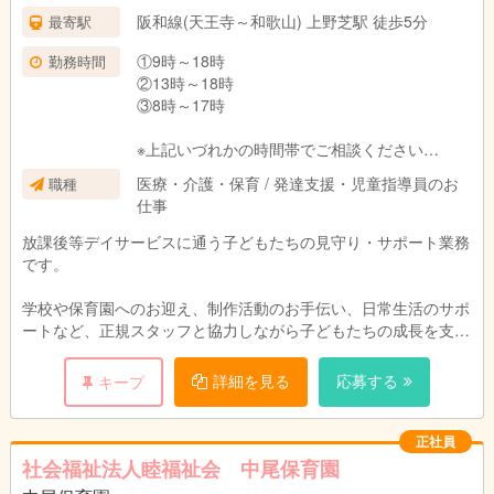
阪和線(天王寺～和歌山) 上野芝駅 徒歩5分
最寄駅
①9時～18時
勤務時間
②13時～18時
③8時～17時
※上記いづれかの時間帯でご相談ください
※週3日〜勤務可能
医療・介護・保育 / 発達支援・児童指導員のお
職種
※残業なし
仕事
放課後等デイサービスに通う子どもたちの見守り・サポート業務
です。
学校や保育園へのお迎え、制作活動のお手伝い、日常生活のサポ
ートなど、正規スタッフと協力しながら子どもたちの成長を支え
るお仕事です。
詳細を見る
応募する
キープ
ブランクのある方や未経験の方でも安心して始められる環境が整
っています。
正社員
社会福祉法人睦福祉会 中尾保育園