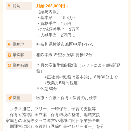
月給 263,000円～
給与
【給与内訳】
・基本給 15.4万～
・資格手当 1万円
・地域調整手当 3万円
・人勧手当 2万円
・処遇改善区分２手当 3万円
神奈川県横浜市旭区中尾1-17-3
勤務地
・処遇改善区分3手当 1万円～4万円
・固定残業代 0.9万円（5時間）
相鉄本線 希望ヶ丘駅 徒歩12分
最寄駅
＊月の変形労働制勤務（シフトによる8時間勤
勤務時間
【別途支給手当】
務）
・通勤手当 上限2.5万円/月
※正社員の勤務は基本的に18時30分まで
・賞与年２回（前年度実績3ヶ月）
※残業月5時間程度
・一時金年1回（前年度実績おおむね1か月）
＊休憩60分
・引越し手当 5万円
医療・介護・保育 / 保育のお仕事
職種
・敷金・礼金負担します
※昇給 年１回
・クラス担任、フリー、一時保育、子育て支援等
※横浜市宿舎借上事業に該当する方は住宅手当を
・保育や指導計画立案、保育環境の整備、地域支援、
合わせ上限8.2万円まで支給（その場合は通勤手
家庭との連携等クラス運営や地域に関わる業務全般
当上限1万円）
・園運営に関わる役割（季節行事や各リーダー）を分
※固定残業時間を超える時間が労働、休日労働及