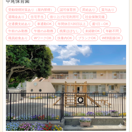
中尾保育園
受動喫煙対策あり（屋内禁煙）
認可保育所
昇給あり
賞与あり
退職金あり
住宅手当
借り上げ社宅利用可
社会保険完備
交通費支給あり
車通勤OK
年間休日120日以上
週1日～OK
午前のみ勤務
午後のみ勤務
残業ほぼなし
未経験OK
年齢不問
職員給食あり
WワークOK
扶養内OK
ブランクOK
WEB面接OK