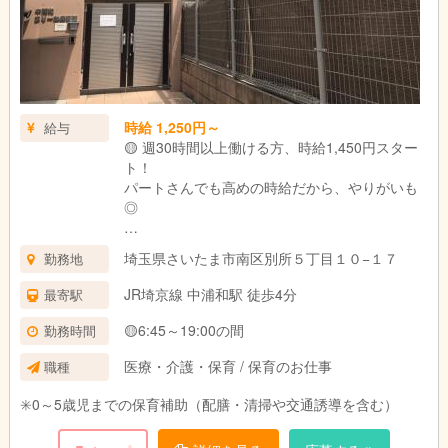
時給 1,250円～
給与
🟡 週30時間以上働ける方、時給1,450円スター
ト！
パートさんでも高めの時給だから、やりがいも
◎
🟡 クラス担当手当あり！
埼玉県さいたま市南区別所５丁目１０−１７
勤務地
担任業務ができる方には、なんと
👉 月額42,000円の手当支給（フルパート限定）
JR埼京線 中浦和駅 徒歩4分
最寄駅
※詳細はお気軽にお問い合わせくださいね♪
🟡6:45～19:00の間
勤務時間
🟡 時間帯手当も充実✨
医療・介護・保育 / 保育のお仕事
職種
•早番（6:45～8:45） → 1回ごとに＋200円
•遅番（17:00～18:00） → ＋100円
✳️0～5歳児までの保育補助（配膳・清掃や交通誘導を含む）
•遅番（17:00～19:00） → ＋200円