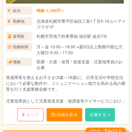
時給 1,100円～
給与
北海道札幌市豊平区福住三条1丁目5-16ユーアイ
勤務地
プラザ1F
札幌市営地下鉄東豊線 福住駅 徒歩7分
最寄駅
月～金 13:00～18:00 ※週3日以上勤務可能な方
勤務時間
土曜日 9:30～17:00
医療・介護・保育 / 発達支援・児童指導員のお
職種
仕事
発達障害を抱えるお子さま(3歳～18歳)に、日常生活や学校生活
において必要な動作や、コミュニケーション能力を高める為の療
育を行う支援業務全般です。
児童指導員として児童発達支援・放課後等デイサービスにおける
・日々の活動内容の決定とスタッフ間との情報共有
・児童指導員同志、児発管や管理者と協力して集団活動の計画
詳細を見る
応募する
キープ
・PC操作での各種書類作成
・個別支援計画の作成補助
・通所児童の送迎
パート・アルバイト