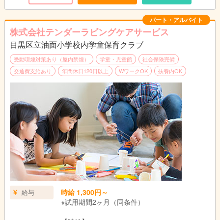
る先生です。複数担任生のクラスなので、未経験の方も一緒に学
べます。
パート・アルバイト
株式会社テンダーラビングケアサービス
目黒区立油面小学校内学童保育クラブ
受動喫煙対策あり（屋内禁煙）
学童・児童館
社会保険完備
交通費支給あり
年間休日120日以上
WワークOK
扶養内OK
時給 1,300円～
給与
※試用期間2ヶ月（同条件）