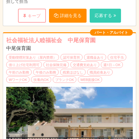
担して担当
び深夜労働に対しては割増賃金を追加で支給し
ます
詳細を見る
応募する
キープ
※試用期間6ヶ月（条件変更なし）
パート・アルバイト
社会福祉法人睦福祉会 中尾保育園
中尾保育園
受動喫煙対策あり（屋内禁煙）
認可保育所
退職金あり
住宅手当
借り上げ社宅利用可
社会保険完備
交通費支給あり
週1日～OK
午前のみ勤務
午後のみ勤務
残業ほぼなし
職員給食あり
WワークOK
扶養内OK
ブランクOK
WEB面接OK