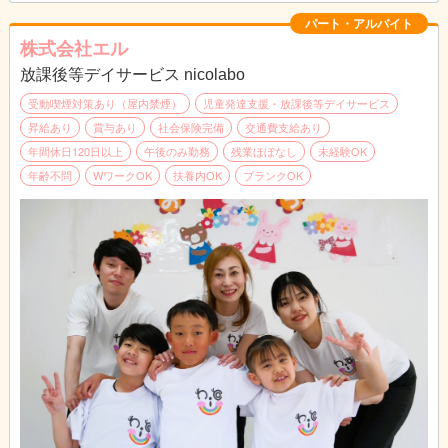
・個別支援計画の作成補助
・通所児童の送迎
パート・アルバイト
株式会社エル
スキルアップによる昇給も可能です。
放課後等デイサービス nicolabo
【資格保有者のみの募集】
受動喫煙対策あり（屋内禁煙）
児童発達支援・放課後等デイサービス
児童指導員としての任用資格が認められる方
昇給あり
賞与あり
社会保険完備
交通費支給あり
・保育士、幼稚園教諭、教員資格など
年間休日120日以上
午後のみ勤務
残業ほぼなし
未経験OK
・児童福祉の実務経験が2年以上(通算)
年齢不問
WワークOK
扶養内OK
ブランクOK
※詳しい事はお問い合わせ下さい