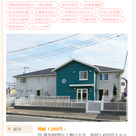
受動喫煙対策あり（屋内禁煙）
認可保育所
給食費補助
社会保険完備
交通費支給あり
年間休日120日以上
午前のみ勤務
午後のみ勤務
残業ほぼなし
未経験OK
年齢不問
職員給食あり
扶養内OK
ブランクOK
時給 1,250円～
給与
🟡 週30時間以上働ける方、時給1,450円スター