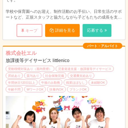
学校や保育園へのお迎え、制作活動のお手伝い、日常生活のサポ
ートなど、正規スタッフと協力しながら子どもたちの成長を支え
るお仕事です。
詳細を見る
応募する
キープ
ブランクのある方や未経験の方でも安心して始められる環境が整
っています。
パート・アルバイト
株式会社エル
放課後等デイサービス littlenico
受動喫煙対策あり（屋内禁煙）
児童発達支援・放課後等デイサービス
昇給あり
賞与あり
社会保険完備
交通費支給あり
年間休日120日以上
午後のみ勤務
残業ほぼなし
未経験OK
年齢不問
WワークOK
扶養内OK
ブランクOK