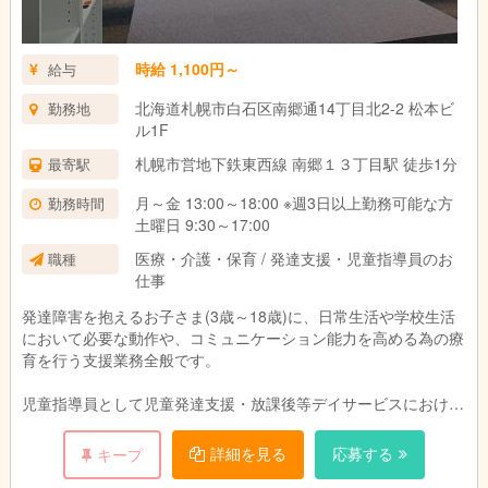
時給 1,100円～
給与
北海道札幌市白石区南郷通14丁目北2-2 松本ビ
勤務地
ル1F
札幌市営地下鉄東西線 南郷１３丁目駅 徒歩1分
最寄駅
月～金 13:00～18:00 ※週3日以上勤務可能な方
勤務時間
土曜日 9:30～17:00
医療・介護・保育 / 発達支援・児童指導員のお
職種
仕事
発達障害を抱えるお子さま(3歳～18歳)に、日常生活や学校生活
において必要な動作や、コミュニケーション能力を高める為の療
育を行う支援業務全般です。
児童指導員として児童発達支援・放課後等デイサービスにおける
・日々の活動内容の決定とスタッフ間との情報共有
・児童指導員同志や児発管や管理者と協力して集団活動の計画
詳細を見る
応募する
キープ
・PC操作での各種書類作成