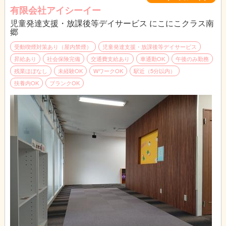
有限会社アイシーイー
スキルアップによる昇給も可能です。
児童発達支援・放課後等デイサービス にこにこクラス南
郷
【資格保有者のみの募集】
児童指導員としての任用資格が認められる方
受動喫煙対策あり（屋内禁煙）
児童発達支援・放課後等デイサービス
・保育士、幼稚園教諭、教員資格など
昇給あり
社会保険完備
交通費支給あり
車通勤OK
午後のみ勤務
・児童福祉の実務経験が2年以上(通算)
残業ほぼなし
未経験OK
WワークOK
駅近（5分以内）
※詳しい事はお問い合わせ下さい
扶養内OK
ブランクOK