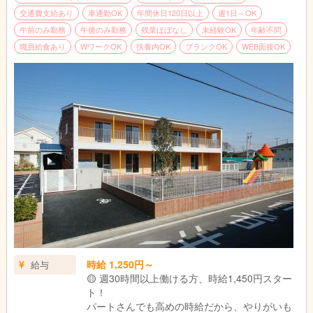
交通費支給あり
車通勤OK
年間休日120日以上
週1日～OK
午前のみ勤務
午後のみ勤務
残業ほぼなし
未経験OK
年齢不問
職員給食あり
WワークOK
扶養内OK
ブランクOK
WEB面接OK
時給 1,250円～
給与
🟡 週30時間以上働ける方、時給1,450円スター
ト！
パートさんでも高めの時給だから、やりがいも