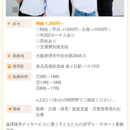
時給 1,350円～
給与
◇時給：平日→1350円～土祝→1500円～
◇年2回ボーナスあり
◇昇給あり
◇交通費別途支給
大阪府堺市中区伏尾2945-3
勤務地
泉北高速鉄道線 泉ヶ丘駅 バス10分
最寄駅
①9時～18時
勤務時間
②13時～18時
③8時～17時
※上記いづれかの時間帯でご相談ください
※週3日〜勤務可能
医療・介護・保育 / 発達支援・児童指導員のお
職種
※残業なし
仕事
放課後等デイサービスに通う子どもたちの見守り・サポート業務
です。