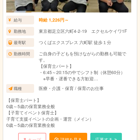
時給 1,226円～
給与
東京都足立区六町4-2-19 エクセルケイワ1F
勤務地
つくばエクスプレス 六町駅 徒歩１分
最寄駅
ご自身の子どもを預けながらの勤務も可能で
勤務時間
す。
【保育士パート】
・6:45～20:15の中でシフト制（休憩60分）
※早番・遅番できる方歓迎
※現時点では平日は6:45～19:00、曜日は7：
医療・介護・保育 / 保育のお仕事
職種
30～17：00の中でのシフトとなっています。
・週4日、1日4時間以上勤務できる方
【保育士パート】
※ただし、日数時間等応相談ですので、お気軽
0歳～5歳の保育業務全般
にお問い合わせください。
【子育てイベント保育士】
【子育てイベント保育士】
子育て支援イベントの企画・運営（メイン）
・週2日～（土日出勤できるかた歓迎）、1日4時
0歳～5歳の保育業務全般
間以上勤務できる方
※ただし、日数時間等応相談ですので、お気軽
詳細を見る
応募する
キープ