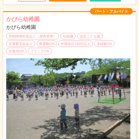
パート・アルバイト
かぴら幼稚園
かぴら幼稚園
受動喫煙対策あり（屋内禁煙）
幼稚園
認定こども園
交通費支給あり
車通勤OK
年間休日120日以上
未経験OK
扶養内OK
ブランクOK