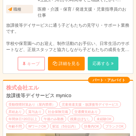
※週3日〜勤務可能
医療・介護・保育 / 発達支援・児童指導員のお
職種
※残業なし
仕事
放課後等デイサービスに通う子どもたちの見守り・サポート業務
です。
学校や保育園へのお迎え、制作活動のお手伝い、日常生活のサポ
ートなど、正規スタッフと協力しながら子どもたちの成長を支え
るお仕事です。
詳細を見る
応募する
キープ
ブランクのある方や未経験の方でも安心して始められる環境が整
っています。
パート・アルバイト
株式会社エル
放課後等デイサービス mynico
受動喫煙対策あり（屋内禁煙）
児童発達支援・放課後等デイサービス
昇給あり
賞与あり
社会保険完備
交通費支給あり
年間休日120日以上
午後のみ勤務
残業ほぼなし
未経験OK
年齢不問
WワークOK
駅近（5分以内）
扶養内OK
ブランクOK