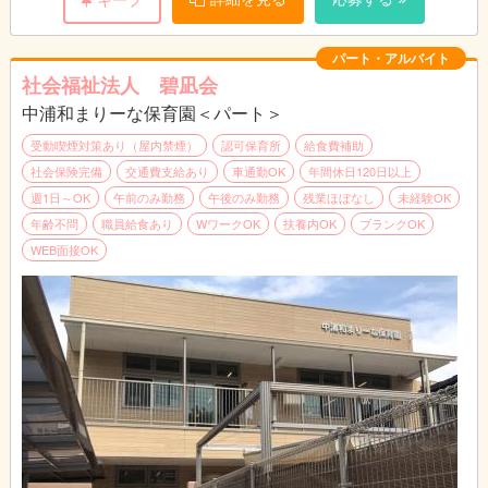
にお問い合わせください。
月曜日～金曜日は6:45～20:15の中でシフト制
（休憩60分）
パート・アルバイト
土曜日は7：30～18：15の中でシフト制（休憩
社会福祉法人 碧凪会
60分）
日曜日は4時間程度
中浦和まりーな保育園＜パート＞
※現時点では平日は6:45～19:00、土曜日は7：
受動喫煙対策あり（屋内禁煙）
認可保育所
給食費補助
30～17：00の中でのシフトとなっています。
社会保険完備
交通費支給あり
車通勤OK
年間休日120日以上
週1日～OK
午前のみ勤務
午後のみ勤務
残業ほぼなし
未経験OK
年齢不問
職員給食あり
WワークOK
扶養内OK
ブランクOK
WEB面接OK