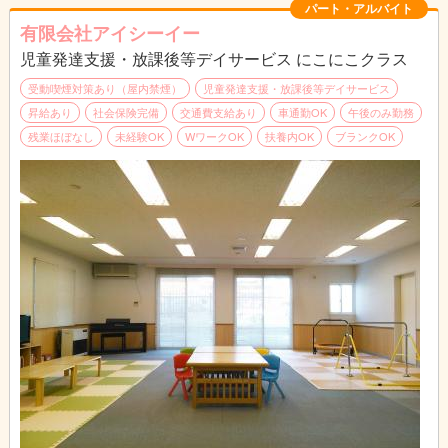
・書類仕事
パート・アルバイト
・ルーム内のお掃除
有限会社アイシーイー
児童発達支援・放課後等デイサービス にこにこクラス
受動喫煙対策あり（屋内禁煙）
児童発達支援・放課後等デイサービス
昇給あり
社会保険完備
交通費支給あり
車通勤OK
午後のみ勤務
残業ほぼなし
未経験OK
WワークOK
扶養内OK
ブランクOK