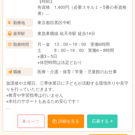
【時給】
有資格 1,400円（必要スキル１～5番の有資格
者）
無資格 1,300円
東京都目黒区中町
勤務地
東急東横線 祐天寺駅 徒歩14分
最寄駅
月～金 13：00～19：00 実働6時間
勤務時間
土 8：00～19：00 実働6～8時間
※週3～5日
※休憩時間は法定どおり
医療・介護・保育 / 学童・児童館のお仕事
職種
放課後や土曜日、三季休業日に子どもが活動する環境作りや見守
りを行っていただきます。
※教育や学習指導は行いません
※本社のサポートもあるため安心です！
≪業務の一例≫
・子どもの見守り（遊びの見守り・勉強、製作のサポート）
詳細を見る
応募する
キープ
・プログラムの企画や運営
・学校や地域との連携対応