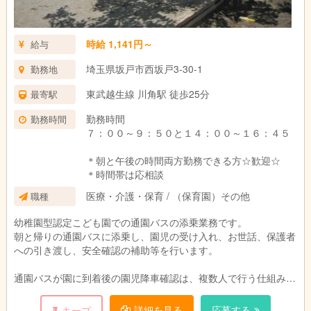
時給 1,141円～
給与
埼玉県坂戸市西坂戸3-30-1
勤務地
東武越生線 川角駅 徒歩25分
最寄駅
勤務時間
勤務時間
７：００～９：５０と１４：００～１６：４５
＊朝と午後の時間両方勤務できる方☆歓迎☆
＊時間帯は応相談
医療・介護・保育 / （保育園）その他
職種
幼稚園型認定こども園での通園バスの添乗業務です。
朝と帰りの通園バスに添乗し、園児の受け入れ、お世話、保護者
への引き渡し、安全確認の補助等を行います。
通園バスが園に到着後の園児降車確認は、複数人で行う仕組み
で、安心です。
詳細を見る
応募する
キープ