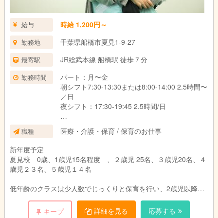
時給 1,200円～
給与
千葉県船橋市夏見1-9-27
勤務地
JR総武本線 船橋駅 徒歩７分
最寄駅
パート：月〜金
勤務時間
朝シフト7:30-13:30または8:00-14:00 2.5時間〜
／日
夜シフト：17:30-19:45 2.5時間/日
朝シフト(7:30-)または夜シフト(19:30まで）に
医療・介護・保育 / 保育のお仕事
職種
入れる方は時給を優遇します(1500円）。ただ
し、保育資格者または看護師の資格がある場合
新年度予定
に限ります。
夏見校 0歳、1歳児15名程度 、２歳児 25名、３歳児20名、４
歳児２３名、５歳児１４名
低年齢のクラスは少人数でじっくりと保育を行い、2歳児以降は
インターナショナルクラスが開始されますので、保育の補助に日
本語・英語どちらのシフトをご希望されるのかご相談可能で
詳細を見る
応募する
キープ
す。 今回募集をしますのは、０、１、２歳児に補助として入れ