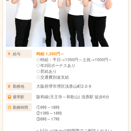
時給 1,350円～
給与
◇時給：平日→1350円～土祝→1500円～
◇年2回ボーナスあり
◇昇給あり
◇交通費別途支給
大阪府堺市堺区浅香山町2-2-9
勤務地
阪和線(天王寺～和歌山) 浅香駅 徒歩6分
最寄駅
①9時～18時
勤務時間
②13時～18時
③8時～17時
※上記いづれかの時間帯でご相談ください