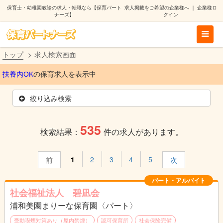
保育士・幼稚園教諭の求人・転職なら【保育パート
求人掲載をご希望の企業様へ
｜
企業様ロ
ナーズ】
グイン
トップ
求人検索画面
扶養内OK
の保育求人を表示中
絞り込み検索
535
検索結果：
件の求人があります。
1
2
3
4
5
前
次
パート・アルバイト
社会福祉法人 碧凪会
浦和美園まりーな保育園〈パート〉
受動喫煙対策あり（屋内禁煙）
認可保育所
社会保険完備