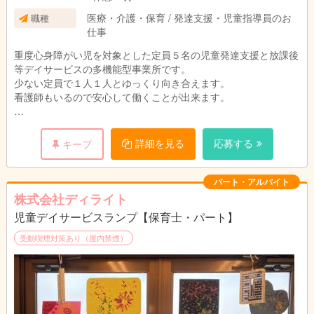
医療・介護・保育 / 発達支援・児童指導員のお
職種
仕事
重度心身障がい児を対象とした定員５名の児童発達支援と放課後
等デイサービスの多機能型事業所です。
少ない定員で１人１人とゆっくり向き合えます。
看護師もいるので安心して働くことが出来ます。
・保育 ・管理業務
・療育 ・保険請求
詳細を見る
応募する
キープ
・送迎 ・事務手続き
パート・アルバイト
株式会社ディライト
児童デイサービスランプ【保育士・パート】
受動喫煙対策あり（屋内禁煙）