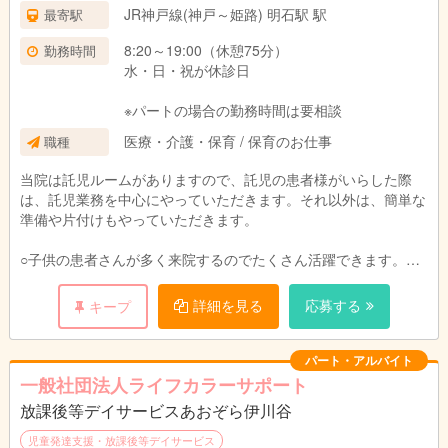
JR神戸線(神戸～姫路) 明石駅 駅
最寄駅
8:20～19:00（休憩75分）
勤務時間
水・日・祝が休診日
※パートの場合の勤務時間は要相談
医療・介護・保育 / 保育のお仕事
職種
当院は託児ルームがありますので、託児の患者様がいらした際
は、託児業務を中心にやっていただきます。それ以外は、簡単な
準備や片付けもやっていただきます。
○子供の患者さんが多く来院するのでたくさん活躍できます。
○院内勉強会、院外研修など充実しています！
○希望者には資格取得のチャンスもあります。
詳細を見る
応募する
キープ
○イベント企画・運用
パート・アルバイト
一般社団法人ライフカラーサポート
放課後等デイサービスあおぞら伊川谷
児童発達支援・放課後等デイサービス