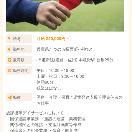
月給 250,000円～
給与
兵庫県たつの市揖西町小神181
勤務地
JR姫新線(姫路～佐用) 本竜野駅 徒歩29分
最寄駅
平日：10:00～19:00
勤務時間
土曜・祝日：9:00～16:00
休憩60分
残業ほぼなし
医療・介護・保育 / 児童発達支援管理責任者の
職種
お仕事
放課後等デイサービスにおいて
・国保連請求業務 ・施設の運営、業務管理
・関係機関との連携 ・支援計画書等作成
・保護者との相談業務 ・保育・療育 等