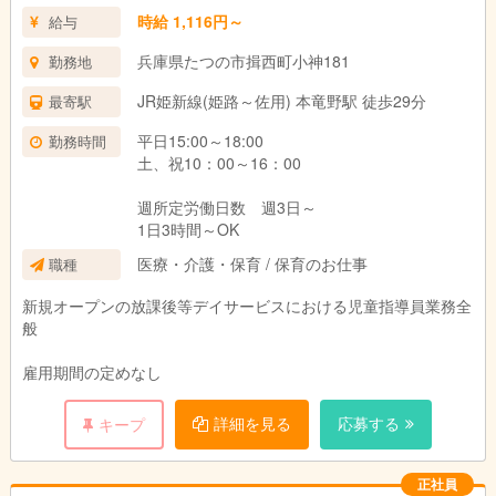
時給 1,116円～
給与
兵庫県たつの市揖西町小神181
勤務地
JR姫新線(姫路～佐用) 本竜野駅 徒歩29分
最寄駅
平日15:00～18:00
勤務時間
土、祝10：00～16：00
週所定労働日数 週3日～
1日3時間～OK
医療・介護・保育 / 保育のお仕事
職種
新規オープンの放課後等デイサービスにおける児童指導員業務全
般
雇用期間の定めなし
詳細を見る
応募する
キープ
正社員