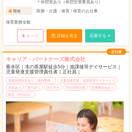
＊休憩室あり（休憩交替要員あり）
医療・介護・保育 / 保育のお仕事
職種
保育業務全般
詳細を見る
応募する
キープ
正社員
キャリア・パートナーズ株式会社
垂水区｜滝の茶屋駅徒歩5分｜放課後等デイサービス｜
児童発達支援管理責任者｜正社員｜
受動喫煙対策あり（屋内禁煙）
児童発達支援・放課後等デイサービス
昇給あり
賞与あり
住宅手当
社会保険完備
交通費支給あり
駅近（5分以内）