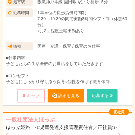
阪急神戸本線 園田駅 駅より徒歩15分
最寄駅
1年単位の変形労働時間制
勤務時間
7:30～19:30の間で実働8時間シフト制（休憩60
分）
※月2回程度土曜出勤あり
◆残業は月平均1時間と少なく、持ち帰り仕事は
医療・介護・保育 / 保育のお仕事
職種
ほとんどありません！
・ICTシステムを導入して業務の効率化図ってい
■仕事内容
ます。
子どもたちの生活全般のお世話をしていただきます。
・複数担任制で業務を分担し、一人あたりの負
担を軽減しています。
■コンセプト
・事務作業は専任のスタッフが担当しているた
子どもにしっかり寄り添う保育×個性を伸ばす教育体制
め、保育の仕事に専念できる環境です。
塾運営から始まった法人だからこそ、寄り添いと個性を伸ばす教
育体制を大切にしています。
詳細を見る
応募する
キープ
■保育理念
「豊かに生きる力の基礎を育てる」
正社員
丁寧に子どもに関わり、子どもが保育者との愛着・信頼関係を結
一般社団法人ほっぷ
び「自分は愛されている」「何かあれば助けてもらえる」という
ほっぷ姫路 ≪児童発達支援管理責任者／正社員≫
基本的信頼感や「存在価値のある人間」という自己肯定感を育て