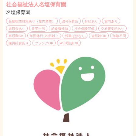
社会福祉法人名塩保育園
名塩保育園
受動喫煙対策あり（屋内禁煙）
認可保育所
昇給あり
賞与あり
退職金あり
住宅手当
給食費補助
社会保険完備
交通費支給あり
車通勤OK
年間休日120日以上
残業ほぼなし
未経験OK
年齢不問
職員給食あり
ブランクOK
WEB面接OK