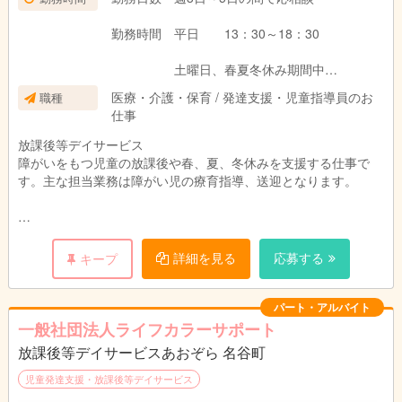
勤務時間 平日 13：30～18：30
土曜日、春夏冬休み期間中
9:00～18：00（休憩60分）
医療・介護・保育 / 発達支援・児童指導員のお
職種
仕事
放課後等デイサービス
障がいをもつ児童の放課後や春、夏、冬休みを支援する仕事で
す。主な担当業務は障がい児の療育指導、送迎となります。
※送迎の場合 ミニバン使用
※館内はすべて禁煙となっています。
詳細を見る
応募する
キープ
注）送迎業務がありますので自動車普通免許必須（ＡＴ限定可
能）
パート・アルバイト
一般社団法人ライフカラーサポート
放課後等デイサービスあおぞら 名谷町
児童発達支援・放課後等デイサービス