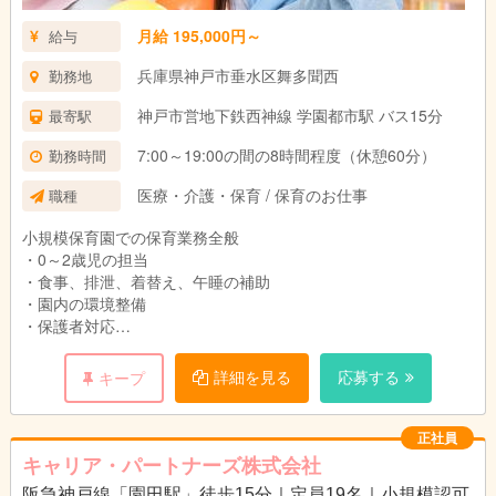
月給 195,000円～
給与
兵庫県神戸市垂水区舞多聞西
勤務地
神戸市営地下鉄西神線 学園都市駅 バス15分
最寄駅
7:00～19:00の間の8時間程度（休憩60分）
勤務時間
医療・介護・保育 / 保育のお仕事
職種
小規模保育園での保育業務全般
・0～2歳児の担当
・食事、排泄、着替え、午睡の補助
・園内の環境整備
・保護者対応
・連絡帳、各書類の記入
詳細を見る
応募する
キープ
正社員
キャリア・パートナーズ株式会社
阪急神戸線「園田駅」徒歩15分｜定員19名｜小規模認可