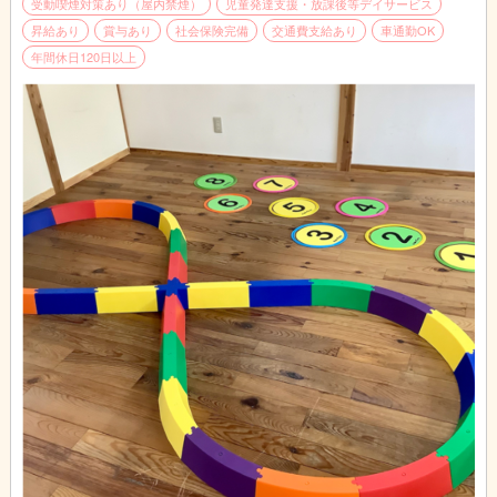
ていきます。それらを根幹に、「何があっても大丈夫」「頑張っ
受動喫煙対策あり（屋内禁煙）
児童発達支援・放課後等デイサービス
てみよう」という前向きな情動、向上心を育むことに繋げます。
昇給あり
賞与あり
社会保険完備
交通費支給あり
車通勤OK
年間休日120日以上