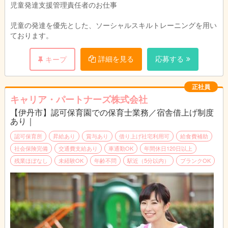
児童発達支援管理責任者のお仕事
児童の発達を優先とした、ソーシャルスキルトレーニングを用い
ております。
詳細を見る
応募する
キープ
正社員
キャリア・パートナーズ株式会社
【伊丹市】認可保育園での保育士業務／宿舎借上げ制度
あり｜
認可保育所
昇給あり
賞与あり
借り上げ社宅利用可
給食費補助
社会保険完備
交通費支給あり
車通勤OK
年間休日120日以上
残業ほぼなし
未経験OK
年齢不問
駅近（5分以内）
ブランクOK