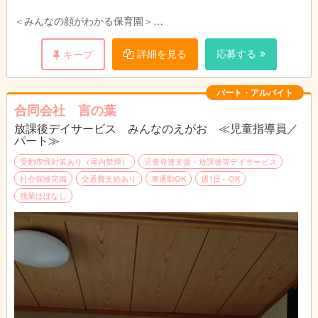
＜みんなの顔がわかる保育園＞
小規模ならではのメリットとして
「みんなの顔がわかる」ことが強みです！
詳細を見る
応募する
キープ
子どもたちはもちろん、職員や保護者など
みんなの顔がわかる環境で、ゆったりと保育を行っています。
パート・アルバイト
＜ゆとりを持って保育を行っています＞
合同会社 言の葉
放課後デイサービス みんなのえがお ≪児童指導員／
小規模な保育園ではありますが、子ども達に偏りなく様々な体験
パート≫
をしてもらいたいとの思いを共有しながら、日々の保育を行って
います。
受動喫煙対策あり（屋内禁煙）
児童発達支援・放課後等デイサービス
特に「おんがくあそび」「うんどうあそび」では、園外から専門
社会保険完備
交通費支給あり
車通勤OK
週1日～OK
講師を招き、子ども達と一緒に職員も楽しみながら学びを深めて
残業ほぼなし
います。
ひとりひとりの成長を実感しながら、じっくりと個性を伸ばす保
育を行うことができます。
＜お休みが取りやすいのも自慢のひとつ！＞
お休みの多さと、トータルの勤務時間が短いことが自慢です！
土曜日出勤日の振替休を必ず取得するなど、プライベートも充実
できる勤務環境です。