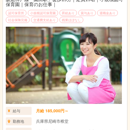
保育園｜保育のお仕事｜
認可保育所
小規模認可保育園
昇給あり
賞与あり
退職金あり
社会保険完備
交通費支給あり
残業ほぼなし
月給 185,000円～
給与
兵庫県尼崎市椎堂
勤務地