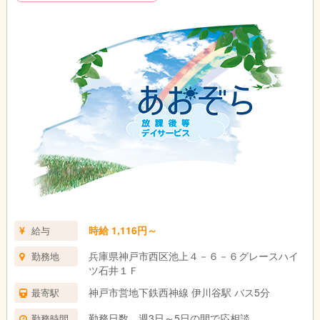
時給 1,116円～
給与
兵庫県神戸市西区池上４－６－６グレースハイ
勤務地
ツ石井１Ｆ
神戸市営地下鉄西神線 伊川谷駅 バス5分
最寄駅
勤務日数 週3日～5日の間で応相談
勤務時間