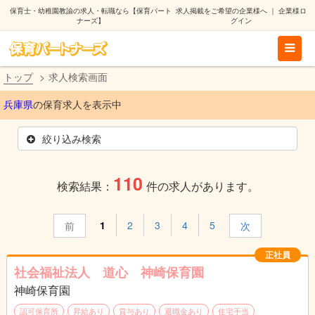
保育士・幼稚園教諭の求人・転職なら【保育パート
求人掲載をご希望の企業様へ
｜
企業様ロ
ナーズ】
グイン
トップ
求人検索画面
兵庫県
の保育求人を表示中
絞り込み検索
110
検索結果：
件の求人があります。
1
2
3
4
5
前
次
正社員
社会福祉法人 道心 神崎保育園
神崎保育園
認可保育所
昇給あり
賞与あり
退職金あり
住宅手当