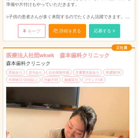
準備や片付けもやっていただきます。
○子供の患者さんが多く来院するのでたくさん活躍できます。
○院内勉強会、院外研修など充実しています！
○希望者には資格取得のチャンスもあります。
詳細を見る
応募する
キープ
○イベント企画・運用
正社員
医療法人社団wkwk 森本歯科クリニック
森本歯科クリニック
昇給あり
賞与あり
社会保険完備
交通費支給あり
車通勤OK
年間休日120日以上
年齢不問
制服貸与
ブランクOK