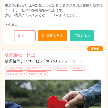
重度心身障がい児を対象とした定員５名の児童発達支援と放課後
等デイサービスの多機能型事業所です。
少ない定員で１人１人とゆっくり向き合えます。
・保育
・療育
・送迎 他
詳細を見る
応募する
キープ
正社員
株式会社 日正
放課後等デイサービスFor You（フォーユー）
児童発達支援・放課後等デイサービス
昇給あり
賞与あり
社会保険完備
交通費支給あり