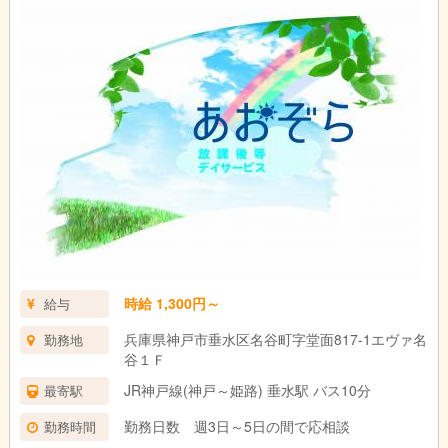
時給 1,300円～
給与
兵庫県神戸市垂水区名谷町字堂面817-1エヴァ名
勤務地
谷１Ｆ
JR神戸線(神戸～姫路) 垂水駅 バス10分
最寄駅
勤務日数 週3日～5日の間で応相談
勤務時間