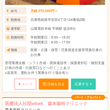
月給 270,000円～
給与
兵庫県姫路市安田4丁目124番地2階
勤務地
山陽電鉄本線 手柄駅 徒歩8分
最寄駅
学校開業日：9:30～18:30
勤務時間
学校閉業日：8:00～17:00
医療・介護・保育 / 児童発達支援管理責任者の
職種
お仕事
管理業務全般・シフト作成・国保連請求・保護者対応・個別支援
計画の作成・行政窓口などへ行くことあり
※送迎等、運転を伴う業務を行う場合有り
詳細を見る
応募する
キープ
パート・アルバイト
医療法人社団wkwk 森本歯科クリニック
森本歯科クリニック