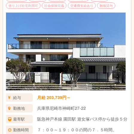
借り上げ社宅利用可
社会保険完備
交通費支給あり
制服貸与
月給 203,739円～
給与
兵庫県尼崎市神崎町27-22
勤務地
阪急神戸本線 園田駅 遊女塚バス停から徒歩５分
最寄駅
７：００～１９：００の間の７．５時間。
勤務時間