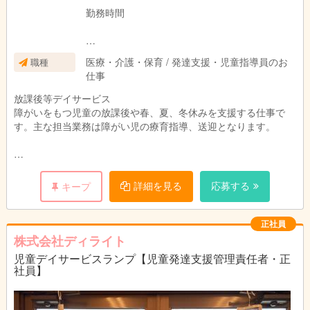
勤務時間
平日 13：30～18：30
医療・介護・保育 / 発達支援・児童指導員のお
職種
土曜日、春夏冬休み期間中
仕事
9：30～18：00
放課後等デイサービス
障がいをもつ児童の放課後や春、夏、冬休みを支援する仕事で
す。主な担当業務は障がい児の療育指導、送迎となります。
※送迎の場合 ミニバン使用
※館内はすべて禁煙となっています。
詳細を見る
応募する
キープ
注）送迎業務がありますので自動車普通免許必須（ＡＴ限定可
能）
正社員
株式会社ディライト
児童デイサービスランプ【児童発達支援管理責任者・正
社員】