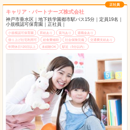
正社員
キャリア・パートナーズ株式会社
神戸市垂水区｜地下鉄学園都市駅バス15分｜定員19名｜
小規模認可保育園｜正社員｜
小規模認可保育園
昇給あり
賞与あり
退職金あり
借り上げ社宅利用可
給食費補助
社会保険完備
交通費支給あり
年間休日120日以上
未経験OK
駅近（5分以内）