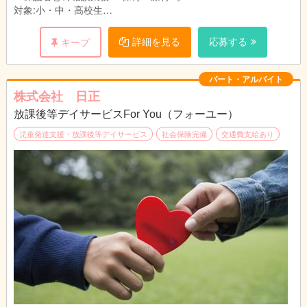
対象:小・中・高校生
利用:1日10人まで
詳細を見る
応募する
キープ
パート・アルバイト
株式会社 日正
放課後等デイサービスFor You（フォーユー）
児童発達支援・放課後等デイサービス
社会保険完備
交通費支給あり