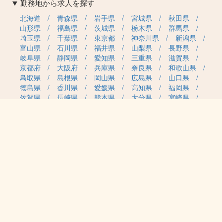
勤務地から求人を探す
北海道
青森県
岩手県
宮城県
秋田県
山形県
福島県
茨城県
栃木県
群馬県
埼玉県
千葉県
東京都
神奈川県
新潟県
富山県
石川県
福井県
山梨県
長野県
岐阜県
静岡県
愛知県
三重県
滋賀県
京都府
大阪府
兵庫県
奈良県
和歌山県
鳥取県
島根県
岡山県
広島県
山口県
徳島県
香川県
愛媛県
高知県
福岡県
佐賀県
長崎県
熊本県
大分県
宮崎県
鹿児島県
沖縄県
職種カテゴリから求人を探す
事務・管理
医療・介護・保育
雇用形態から求人を探す
正社員
契約社員
パート・アルバイト
派遣
紹介予定派遣
月給・単価から求人を探す
20万円～
30万円～
40万円～
50万円～
60万円～
70万円～
80万円～
時給案件