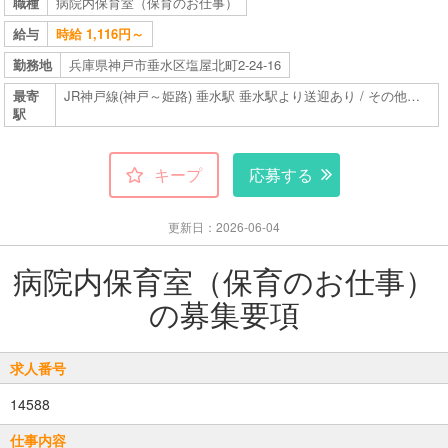
職種
病院内保育室（保育のお仕事）
給与
時給 1,116円～
勤務地
兵庫県神戸市垂水区塩屋北町2-24-16
最寄
JR神戸線(神戸～姫路) 垂水駅 垂水駅より送迎あり / その他交通手段あり
駅
キープ
応募する
更新日：2026-06-04
病院内保育室（保育のお仕事）
の募集要項
求人番号
14588
仕事内容