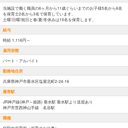
当施設で働く職員の6ヶ月から11歳ぐらいまでのお子様5名から6名
を保育士2名から3名で保育しています。
土曜/日曜/祝日と春/夏/冬休みは15名を保育します。
給与
時給 1,116円～
雇用形態
パート・アルバイト
勤務地住所
兵庫県神戸市垂水区塩屋北町2-24-16
最寄駅
JR神戸線(神戸～姫路) 垂水駅 垂水駅より送迎あり
神戸市営西神山手線 名谷駅
職種