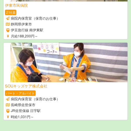
伊東市民病院
正社員
病院内保育室（保育のお仕事）
静岡県伊東市
伊豆急行線 南伊東駅
月給188,200円～
SOUキッズケア株式会社
パート・アルバイト
病院内保育室（保育のお仕事）
長崎県佐世保市
JR佐世保線 日宇駅
時給1,031円～