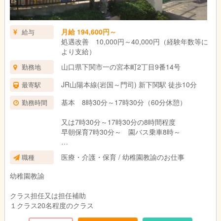
月給 194,600円～
給与
処遇改善 10,000円～40,000円（経験年数等に
より支給）
山口県下関市一の宮本町2丁目9番14号
勤務地
JR山陽本線(岩国～門司) 新下関駅 徒歩10分
最寄駅
基本 8時30分～17時30分（60分休憩）
勤務時間
又は7時30分～17時30分の8時間程度
早朝保育7時30分～ 園バス乗車8時～
土曜日は8時～12時（休憩なし）
医療・介護・保育 / 幼稚園教諭のお仕事
職種
第2第4土曜日は休み 土曜日出勤は当番制
幼稚園教諭
クラス担任又は担任補助
１クラス20名程度のクラス