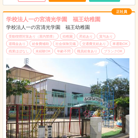
正社員
学校法人一の宮清光学園 福王幼稚園
学校法人一の宮清光学園 福王幼稚園
受動喫煙対策あり（屋内禁煙）
幼稚園
昇給あり
賞与あり
退職金あり
給食費補助
社会保険完備
交通費支給あり
車通勤OK
残業ほぼなし
未経験OK
年齢不問
職員給食あり
ブランクOK