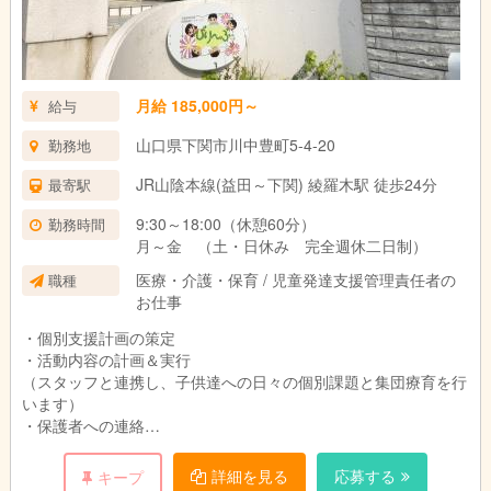
月給 185,000円～
給与
山口県下関市川中豊町5-4-20
勤務地
JR山陰本線(益田～下関) 綾羅木駅 徒歩24分
最寄駅
9:30～18:00（休憩60分）
勤務時間
月～金 （土・日休み 完全週休二日制）
医療・介護・保育 / 児童発達支援管理責任者の
職種
お仕事
・個別支援計画の策定
・活動内容の計画＆実行
（スタッフと連携し、子供達への日々の個別課題と集団療育を行
います）
・保護者への連絡
・マネジメント行実
・関連機関との連携など
詳細を見る
応募する
キープ