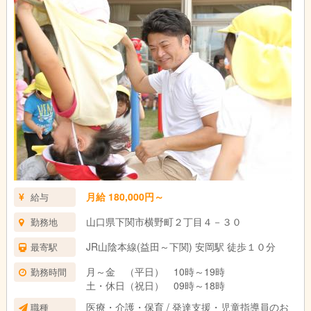
月給 180,000円～
給与
山口県下関市横野町２丁目４－３０
勤務地
JR山陰本線(益田～下関) 安岡駅 徒歩１０分
最寄駅
月～金 （平日） 10時～19時
勤務時間
土・休日（祝日） 09時～18時
医療・介護・保育 / 発達支援・児童指導員のお
職種