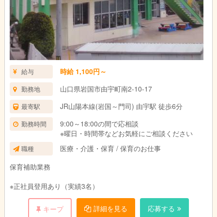
時給 1,100円～
給与
山口県岩国市由宇町南2-10-17
勤務地
JR山陽本線(岩国～門司) 由宇駅 徒歩6分
最寄駅
9:00～18:00の間で応相談
勤務時間
※曜日・時間帯などお気軽にご相談ください
医療・介護・保育 / 保育のお仕事
職種
保育補助業務
※正社員登用あり（実績3名）
詳細を見る
応募する
キープ