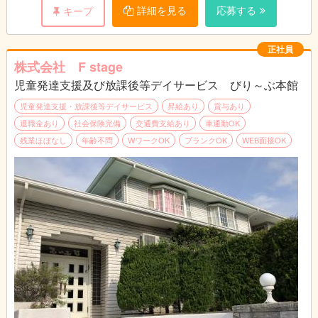
詳細を見る
応募する
キープ
正社員
株式会社 F stage
児童発達支援及び放課後等デイサービス びり～ぶ本館
児童発達支援・放課後等デイサービス
昇給あり
賞与あり
退職金あり
社会保険完備
交通費支給あり
車通勤OK
残業ほぼなし
年齢不問
WワークOK
ブランクOK
WEB面接OK