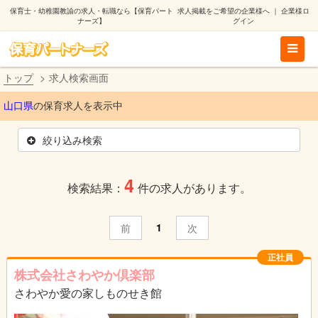
保育士・幼稚園教諭の求人・転職なら【保育パート
求人掲載をご希望の企業様へ
｜
企業様ロ
ナーズ】
グイン
トップ
求人検索画面
山口県
の保育求人を表示中
絞り込み検索
4
検索結果：
件の求人があります。
1
前
次
正社員
株式会社さわやか倶楽部
さわやか愛の家しものせき館