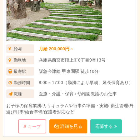
月給 200,000円～
給与
兵庫県西宮市段上町8丁目9番13号
勤務地
阪急今津線 甲東園駅 徒歩10分
最寄駅
8:00～17:00（勤務により早朝、延長保育あり）
勤務時間
医療・介護・保育 / 幼稚園教諭のお仕事
職種
お子様の保育業務/カリキュラムや行事の準備・実施/ 衛生管理/外
遊び引率/給食準備/保護者対応など
詳細を見る
応募する
キープ