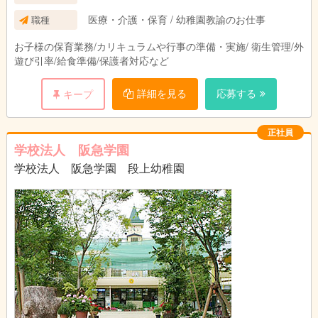
医療・介護・保育 / 幼稚園教諭のお仕事
職種
お子様の保育業務/カリキュラムや行事の準備・実施/ 衛生管理/外
遊び引率/給食準備/保護者対応など
詳細を見る
応募する
キープ
正社員
学校法人 阪急学園
学校法人 阪急学園 段上幼稚園