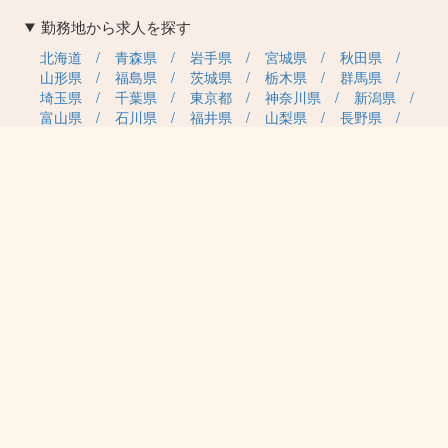
勤務地から求人を探す
北海道
青森県
岩手県
宮城県
秋田県
山形県
福島県
茨城県
栃木県
群馬県
埼玉県
千葉県
東京都
神奈川県
新潟県
富山県
石川県
福井県
山梨県
長野県
岐阜県
静岡県
愛知県
三重県
滋賀県
京都府
大阪府
兵庫県
奈良県
和歌山県
鳥取県
島根県
岡山県
広島県
山口県
徳島県
香川県
愛媛県
高知県
福岡県
佐賀県
長崎県
熊本県
大分県
宮崎県
鹿児島県
沖縄県
職種カテゴリから求人を探す
事務・管理
医療・介護・保育
雇用形態から求人を探す
正社員
契約社員
パート・アルバイト
派遣
紹介予定派遣
月給・単価から求人を探す
20万円～
30万円～
40万円～
50万円～