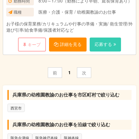
8:00～17:00（勤務により早朝、延長保育あり）
勤務時間
医療・介護・保育 / 幼稚園教諭のお仕事
職種
お子様の保育業務/カリキュラムや行事の準備・実施/ 衛生管理/外
遊び引率/給食準備/保護者対応など
詳細を見る
応募する
キープ
1
前
次
兵庫県の幼稚園教諭のお仕事を市区町村で絞り込む
西宮市
兵庫県の幼稚園教諭のお仕事を沿線で絞り込む
阪急今津線
阪急神戸本線
阪神本線