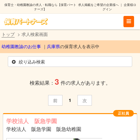
保育士・幼稚園教諭の求人・転職なら【保育パート
求人掲載をご希望の企業様へ
｜
企業様ロ
ナーズ】
グイン
トップ
求人検索画面
幼稚園教諭のお仕事
兵庫県
の保育求人を表示中
絞り込み検索
3
検索結果：
件の求人があります。
1
前
次
正社員
学校法人 阪急学園
学校法人 阪急学園 阪急幼稚園