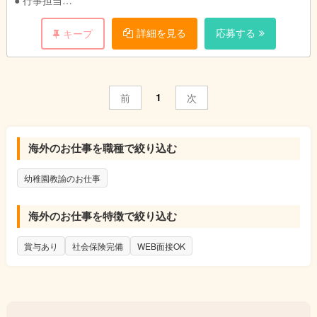
● 行事担当
● 書類・印刷物の作成 など
詳細を見る
応募する
キープ
また、保育現場の状況や子どもたちの成長、保護者ニーズ、職員
からの要望などを踏まえ、保育業務の内容や分担については随時
見直しを行っております。保育現場は常に改善を重ねることで質
を高め、保育業務の範囲内における一定の業務の増減や役割の変
1
前
次
更などはありますが、新しいことにも積極的にチャレンジしてく
れる人材を求めております！
海外のお仕事を職種で絞り込む
幼稚園教諭のお仕事
海外のお仕事を特徴で絞り込む
賞与あり
社会保険完備
WEB面接OK