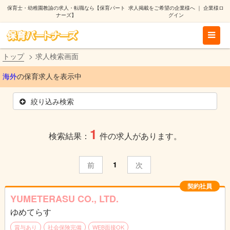
保育士・幼稚園教諭の求人・転職なら【保育パート
求人掲載をご希望の企業様へ
｜
企業様ロ
ナーズ】
グイン
トップ
求人検索画面
海外
の保育求人を表示中
絞り込み検索
1
検索結果：
件の求人があります。
1
前
次
契約社員
YUMETERASU CO., LTD.
ゆめてらす
賞与あり
社会保険完備
WEB面接OK