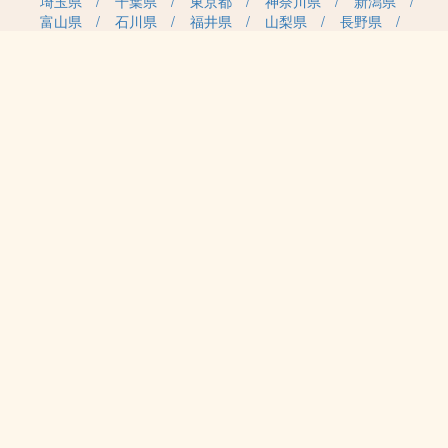
埼玉県
千葉県
東京都
神奈川県
新潟県
富山県
石川県
福井県
山梨県
長野県
岐阜県
静岡県
愛知県
三重県
滋賀県
京都府
大阪府
兵庫県
奈良県
和歌山県
鳥取県
島根県
岡山県
広島県
山口県
徳島県
香川県
愛媛県
高知県
福岡県
佐賀県
長崎県
熊本県
大分県
宮崎県
鹿児島県
沖縄県
職種カテゴリから求人を探す
事務・管理
医療・介護・保育
雇用形態から求人を探す
正社員
契約社員
パート・アルバイト
派遣
紹介予定派遣
月給・単価から求人を探す
20万円～
30万円～
40万円～
50万円～
60万円～
70万円～
80万円～
時給案件
日給案件
特徴から求人を探す
受動喫煙対策あり（屋内禁煙）