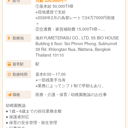
月給 320,000円～
給与
①基本給 50,000THB
※現地通貨で支給
※2026年2月の為替レートで24万7000円前後
＋
②交通費・家賃補助費 15,000THB～
※現地通貨で支給
海外YUMETERASU CO., LTD. 55 BIO HOUSE
勤務地
※2026年2月の為替レートで7万4000円前後
Building 6 floor. Soi Phrom Phong, Sukhumvit
※交通費・家賃補助含む
39 Rd. Khlongtan Nua, Wattana, Bangkok
Thailand 10110
駅
最寄駅
基本8:00～17:00
勤務時間
※一部残業手当有
※業務によってシフト制で早朝もあり。
医療・介護・保育 / 幼稚園教諭のお仕事
職種
幼稚園教諭
● 1歳～6歳までの担任業務全般
● 保護者対応
● 保育の安全管理・衛生管理