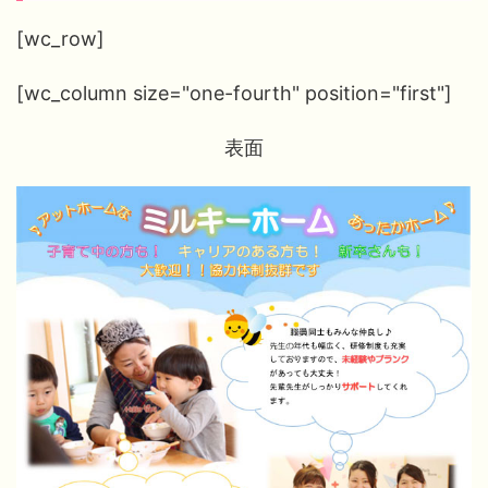
[wc_row]
[wc_column size="one-fourth" position="first"]
表面