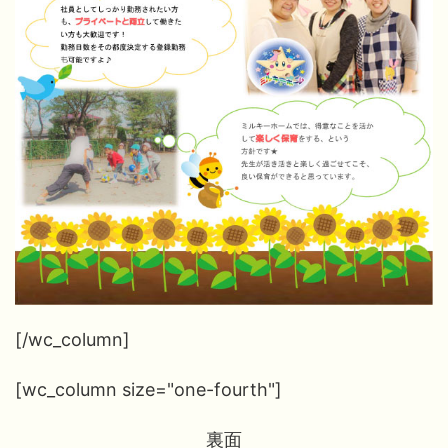
[/wc_column]
[wc_column size="one-fourth"]
裏面