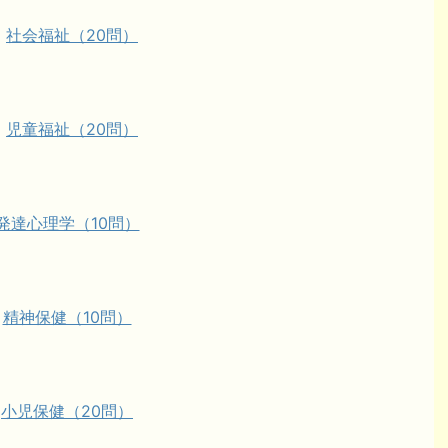
・
社会福祉（20問）
・
児童福祉（20問）
発達心理学（10問）
・
精神保健（10問）
・
小児保健（20問）