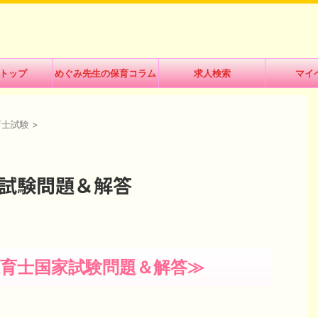
トップ
めぐみ先生の保育コラム
求人検索
マイ
育士試験
>
家試験問題＆解答
育士国家試験問題＆解答
≫