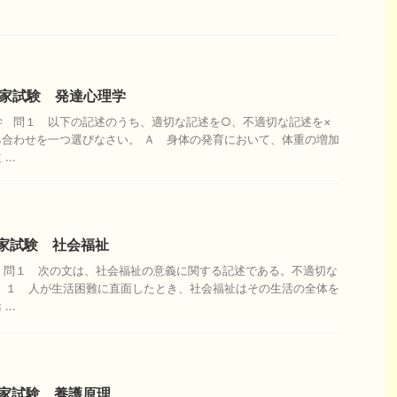
国家試験 発達心理学
学 問１ 以下の記述のうち、適切な記述を○、不適切な記述を×
合わせを一つ選びなさい。 Ａ 身体の発育において、体重の増加
..
国家試験 社会福祉
 問１ 次の文は、社会福祉の意義に関する記述である。不適切な
 １ 人が生活困難に直面したとき、社会福祉はその生活の全体を
..
国家試験 養護原理