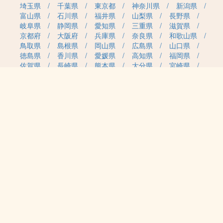
埼玉県
千葉県
東京都
神奈川県
新潟県
富山県
石川県
福井県
山梨県
長野県
岐阜県
静岡県
愛知県
三重県
滋賀県
京都府
大阪府
兵庫県
奈良県
和歌山県
鳥取県
島根県
岡山県
広島県
山口県
徳島県
香川県
愛媛県
高知県
福岡県
佐賀県
長崎県
熊本県
大分県
宮崎県
鹿児島県
沖縄県
職種カテゴリから求人を探す
事務・管理
医療・介護・保育
雇用形態から求人を探す
正社員
契約社員
パート・アルバイト
派遣
紹介予定派遣
月給・単価から求人を探す
20万円～
30万円～
40万円～
50万円～
60万円～
70万円～
80万円～
時給案件
日給案件
特徴から求人を探す