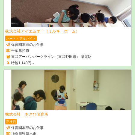
株式会社アイエムオー（ミルキーホーム）
パート・アルバイト
保育園本部のお仕事
千葉県柏市
東武アーバンパークライン（東武野田線） 増尾駅
時給1,140円～
株式会社 あさひ保育所
正社員
保育園本部のお仕事
神奈川県厚木市