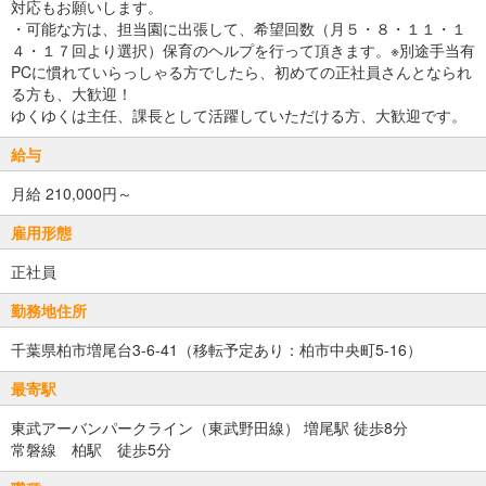
対応もお願いします。
・可能な方は、担当園に出張して、希望回数（月５・８・１１・１
４・１７回より選択）保育のヘルプを行って頂きます。※別途手当有
PCに慣れていらっしゃる方でしたら、初めての正社員さんとなられ
る方も、大歓迎！
ゆくゆくは主任、課長として活躍していただける方、大歓迎です。
給与
月給 210,000円～
雇用形態
正社員
勤務地住所
千葉県柏市増尾台3-6-41（移転予定あり：柏市中央町5-16）
最寄駅
東武アーバンパークライン（東武野田線） 増尾駅 徒歩8分
常磐線 柏駅 徒歩5分