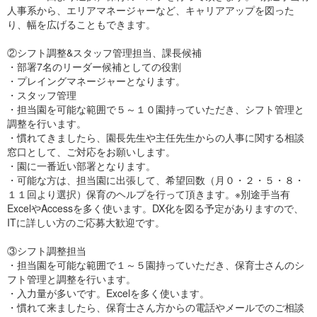
人事系から、エリアマネージャーなど、キャリアアップを図った
り、幅を広げることもできます。
②シフト調整&スタッフ管理担当、課長候補
・部署7名のリーダー候補としての役割
・プレイングマネージャーとなります。
・スタッフ管理
・担当園を可能な範囲で５～１０園持っていただき、シフト管理と
調整を行います。
・慣れてきましたら、園長先生や主任先生からの人事に関する相談
窓口として、ご対応をお願いします。
・園に一番近い部署となります。
・可能な方は、担当園に出張して、希望回数（月０・２・５・８・
１１回より選択）保育のヘルプを行って頂きます。※別途手当有
ExcelやAccessを多く使います。DX化を図る予定がありますので、
ITに詳しい方のご応募大歓迎です。
③シフト調整担当
・担当園を可能な範囲で１～５園持っていただき、保育士さんのシ
フト管理と調整を行います。
・入力量が多いです。Excelを多く使います。
・慣れて来ましたら、保育士さん方からの電話やメールでのご相談