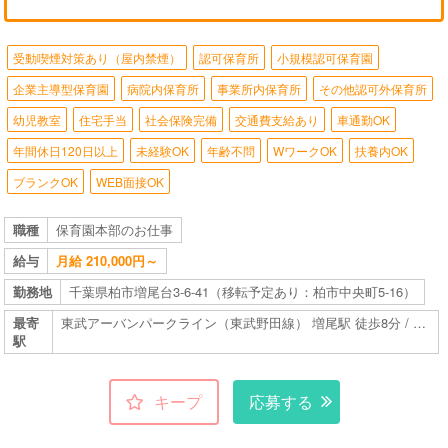
受動喫煙対策あり（屋内禁煙）
認可保育所
小規模認可保育園
企業主導型保育園
病院内保育所
事業所内保育所
その他認可外保育所
幼児教室
住宅手当
社会保険完備
交通費支給あり
車通勤OK
年間休日120日以上
未経験OK
年齢不問
WワークOK
扶養内OK
ブランクOK
WEB面接OK
職種
保育園本部のお仕事
給与
月給 210,000円～
勤務地
千葉県柏市増尾台3-6-41（移転予定あり：柏市中央町5-16）
最寄
東武アーバンパークライン（東武野田線） 増尾駅 徒歩8分 / その他交通手段あり
駅
キープ
応募する