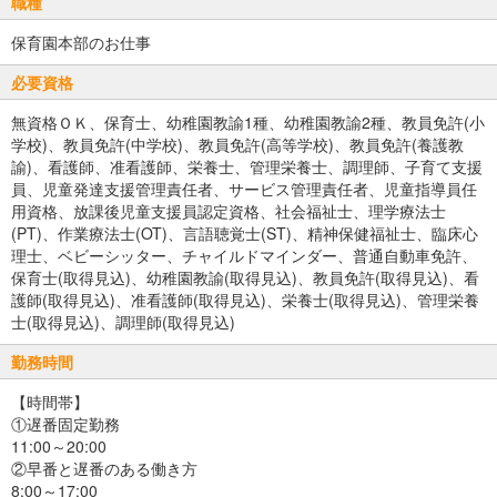
職種
保育園本部のお仕事
必要資格
無資格ＯＫ、保育士、幼稚園教諭1種、幼稚園教諭2種、教員免許(小
学校)、教員免許(中学校)、教員免許(高等学校)、教員免許(養護教
諭)、看護師、准看護師、栄養士、管理栄養士、調理師、子育て支援
員、児童発達支援管理責任者、サービス管理責任者、児童指導員任
用資格、放課後児童支援員認定資格、社会福祉士、理学療法士
(PT)、作業療法士(OT)、言語聴覚士(ST)、精神保健福祉士、臨床心
理士、ベビーシッター、チャイルドマインダー、普通自動車免許、
保育士(取得見込)、幼稚園教諭(取得見込)、教員免許(取得見込)、看
護師(取得見込)、准看護師(取得見込)、栄養士(取得見込)、管理栄養
士(取得見込)、調理師(取得見込)
勤務時間
【時間帯】
①遅番固定勤務
11:00～20:00
②早番と遅番のある働き方
8:00～17:00