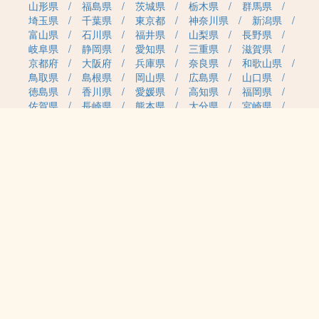
山形県
福島県
茨城県
栃木県
群馬県
埼玉県
千葉県
東京都
神奈川県
新潟県
富山県
石川県
福井県
山梨県
長野県
岐阜県
静岡県
愛知県
三重県
滋賀県
京都府
大阪府
兵庫県
奈良県
和歌山県
鳥取県
島根県
岡山県
広島県
山口県
徳島県
香川県
愛媛県
高知県
福岡県
佐賀県
長崎県
熊本県
大分県
宮崎県
鹿児島県
沖縄県
職種カテゴリから求人を探す
事務・管理
医療・介護・保育
雇用形態から求人を探す
正社員
契約社員
パート・アルバイト
派遣
紹介予定派遣
月給・単価から求人を探す
20万円～
30万円～
40万円～
50万円～
60万円～
70万円～
80万円～
時給案件
日給案件
特徴から求人を探す