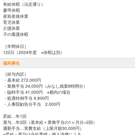
有給休暇（法定通り）
慶弔休暇
産前産後休業
育児休業
介護休業
子の看護休暇
［年間休日］
122日（2024年度 ※休暇は別）
福利厚生
［給与内訳］
・基本給 272,000円
・業務手当 24,000円（みなし残業8時間分）
・臨時手当 41,000円 ※都内の場合
・処遇特例手当 9,800円
・人事院勧告分手当 2,000円
昇給…年1回
賞与…年2回（基本給＋業務手当の1ヶ月分×2回）
通勤手当…実費支給（上限月額30,000円）
※昇給・賞与は会社業績・個人評価による