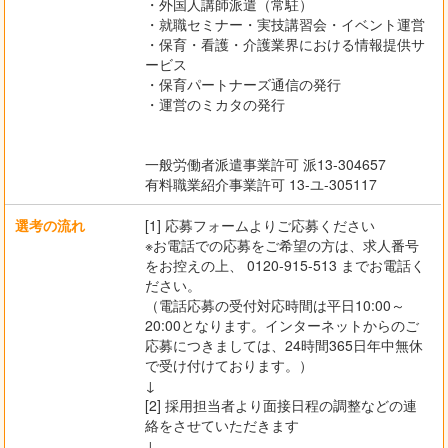
・外国人講師派遣（常駐）
・就職セミナー・実技講習会・イベント運営
・保育・看護・介護業界における情報提供サ
ービス
・保育パートナーズ通信の発行
・運営のミカタの発行
一般労働者派遣事業許可 派13-304657
有料職業紹介事業許可 13-ユ-305117
選考の流れ
[1] 応募フォームよりご応募ください
※お電話での応募をご希望の方は、求人番号
をお控えの上、 0120-915-513 までお電話く
ださい。
（電話応募の受付対応時間は平日10:00～
20:00となります。インターネットからのご
応募につきましては、24時間365日年中無休
で受け付けております。）
↓
[2] 採用担当者より面接日程の調整などの連
絡をさせていただきます
↓