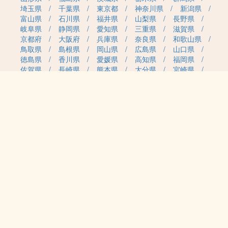
埼玉県
千葉県
東京都
神奈川県
新潟県
富山県
石川県
福井県
山梨県
長野県
岐阜県
静岡県
愛知県
三重県
滋賀県
京都府
大阪府
兵庫県
奈良県
和歌山県
鳥取県
島根県
岡山県
広島県
山口県
徳島県
香川県
愛媛県
高知県
福岡県
佐賀県
長崎県
熊本県
大分県
宮崎県
鹿児島県
沖縄県
職種カテゴリから求人を探す
事務・管理
医療・介護・保育
雇用形態から求人を探す
正社員
契約社員
パート・アルバイト
派遣
紹介予定派遣
月給・単価から求人を探す
20万円～
30万円～
40万円～
50万円～
60万円～
70万円～
80万円～
時給案件
日給案件
特徴から求人を探す