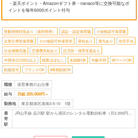
・楽天ポイント・Amazonギフト券・nanaco等に交換可能なポ
イントを毎年6000ポイント付与
受動喫煙対策あり（屋内禁煙）
認証・認定保育園
小規模認可保育園
企業主導型保育園
その他認可外保育所
昇給あり
賞与あり
住宅手当
社会保険完備
交通費支給あり
託児所・保育支援あり
年間休日120日以上
残業ほぼなし
未経験OK
年齢不問
WワークOK
制服貸与
ブランクOK
WEB面接OK
職種
保育事務のお仕事
給与
月給 205,000円～
勤務地
東京都港区港南3-5-10 1階
最
JR山手線 品川駅 駅から港区のレンタル電動自転車（月2,000円で乗り放題）を使って 楽々通勤 駅から4分 自転車を使わない場合は、徒歩で12分
寄
駅