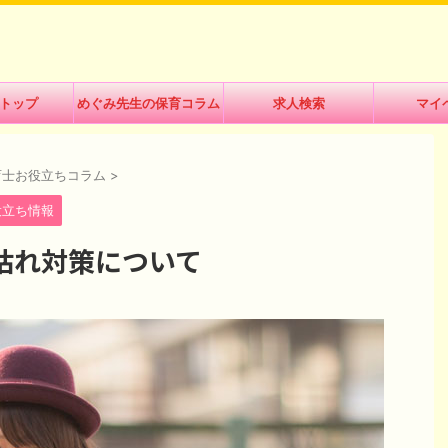
トップ
めぐみ先生の保育コラム
求人検索
マイ
育士お役立ちコラム
>
役立ち情報
枯れ対策について