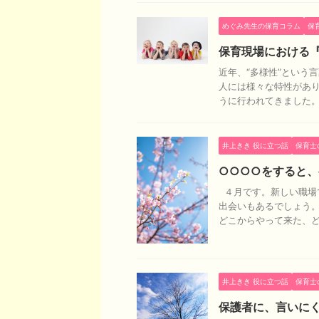
めぐみ先生の保育コラム
保
保育現場における
近年、“多様性”という
人には様々な特性があ
うに行われてきました
井上きき 役に立つ話
保育士
○○○○をすると
４月です。新しい職場
出会いもあるでしょう。
どこからやって来た、どん 
井上きき 役に立つ話
保育士
保護者に、言いに