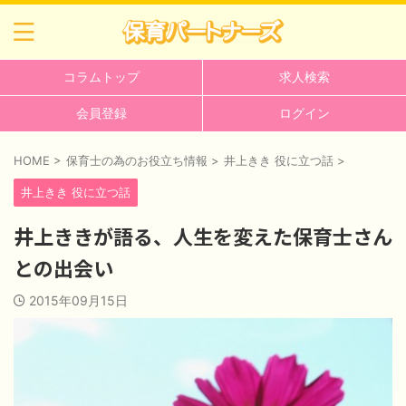
コラムトップ
求人検索
会員登録
ログイン
HOME
>
保育士の為のお役立ち情報
>
井上きき 役に立つ話
>
井上きき 役に立つ話
井上ききが語る、人生を変えた保育士さん
との出会い
2015年09月15日