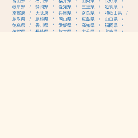
富山県
石川県
福井県
山梨県
長野県
岐阜県
静岡県
愛知県
三重県
滋賀県
京都府
大阪府
兵庫県
奈良県
和歌山県
鳥取県
島根県
岡山県
広島県
山口県
徳島県
香川県
愛媛県
高知県
福岡県
佐賀県
長崎県
熊本県
大分県
宮崎県
鹿児島県
沖縄県
職種カテゴリから求人を探す
事務・管理
医療・介護・保育
雇用形態から求人を探す
正社員
契約社員
パート・アルバイト
派遣
紹介予定派遣
月給・単価から求人を探す
20万円～
30万円～
40万円～
50万円～
60万円～
70万円～
80万円～
時給案件
日給案件
特徴から求人を探す
受動喫煙対策あり（屋内禁煙）
受動喫煙対策あり（喫煙室設置）