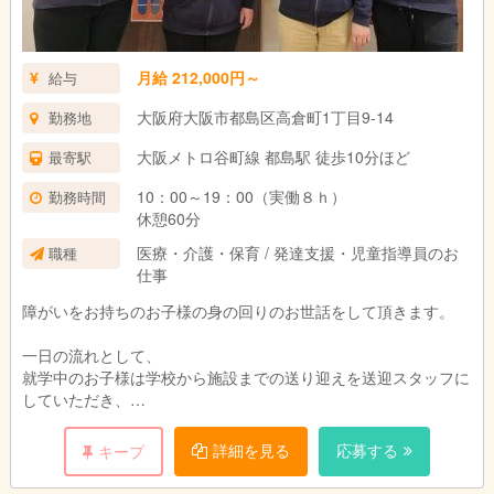
月給 212,000円～
給与
大阪府大阪市都島区高倉町1丁目9-14
勤務地
大阪メトロ谷町線 都島駅 徒歩10分ほど
最寄駅
10：00～19：00（実働８ｈ）
勤務時間
休憩60分
医療・介護・保育 / 発達支援・児童指導員のお
職種
仕事
障がいをお持ちのお子様の身の回りのお世話をして頂きます。
一日の流れとして、
就学中のお子様は学校から施設までの送り迎えを送迎スタッフに
していただき、
施設にいる間は、学校で出された宿題をまずやって頂きます。そ
の際、一緒に考える手助けなどをしてもらいます。そのあとは、
詳細を見る
応募する
キープ
個人・個人に合わせたスケジュールに沿って一緒に過ごしていた
だきます。