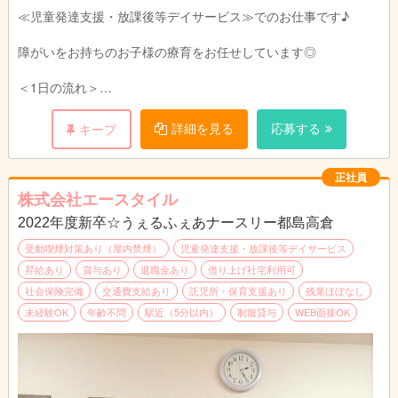
≪児童発達支援・放課後等デイサービス≫でのお仕事です♪
障がいをお持ちのお子様の療育をお任せしています◎
＜1日の流れ＞
午前中はお子様のご自宅にお迎えに行きます♪
運転できるスタッフと指導員が2人一組で送迎していますので安
詳細を見る
応募する
キープ
心してくださいね♪
施設内では、午後からのレクリエーションや工作、学習プリント
の準備などを行います。
正社員
株式会社エースタイル
午後からは学校へ通っているお子様のお迎えに行きます♪
2022年度新卒☆うぇるふぇあナースリー都島高倉
施設に着いた子からおやつを食べていただいたり、宿題を行いま
す。
受動喫煙対策あり（屋内禁煙）
児童発達支援・放課後等デイサービス
お子さまの苦手なことをサポートしてくださいね☆
昇給あり
賞与あり
退職金あり
借り上げ社宅利用可
社会保険完備
交通費支給あり
託児所・保育支援あり
残業ほぼなし
また体を動かしたり、工作などのあそびで、様々な面からお子様
未経験OK
年齢不問
駅近（5分以内）
制服貸与
WEB面接OK
にアプローチしていただきます♪
一緒に楽しく遊びながら、成長をサポートしてくださいね☆
夕方からはお子様をご自宅までお送りします♪
事務作業などを済ませて一日が終了です◎