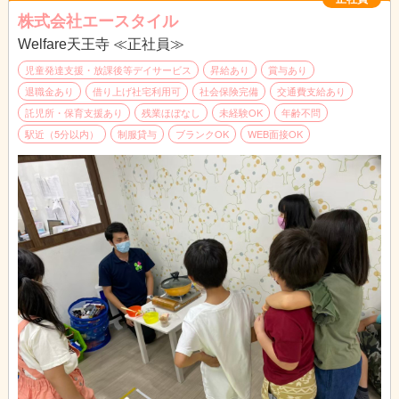
株式会社エースタイル
Welfare天王寺 ≪正社員≫
児童発達支援・放課後等デイサービス
昇給あり
賞与あり
退職金あり
借り上げ社宅利用可
社会保険完備
交通費支給あり
託児所・保育支援あり
残業ほぼなし
未経験OK
年齢不問
駅近（5分以内）
制服貸与
ブランクOK
WEB面接OK