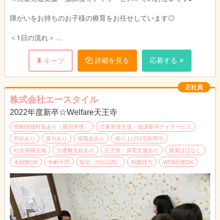
障がいをお持ちのお子様の療育をお任せしています◎
＜1日の流れ＞
午前中はお子様のご自宅にお迎えに行きます♪
運転できるスタッフと指導員が2人一組で送迎していますので安
詳細を見る
応募する
キープ
心してくださいね♪
施設内では、午後からのレクリエーションや工作、学習プリント
の準備などを行います。
正社員
株式会社エースタイル
午後からは学校へ通っているお子様のお迎えに行きます♪
2022年度新卒☆Welfare天王寺
施設に着いた子からおやつを食べていただいたり、宿題を行いま
す。
受動喫煙対策あり（屋内禁煙）
児童発達支援・放課後等デイサービス
お子さまの苦手なことをサポートしてくださいね☆
昇給あり
賞与あり
退職金あり
借り上げ社宅利用可
社会保険完備
交通費支給あり
託児所・保育支援あり
残業ほぼなし
また体を動かしたり、工作などのあそびで、様々な面からお子様
未経験OK
年齢不問
駅近（5分以内）
制服貸与
WEB面接OK
にアプローチしていただきます♪
一緒に楽しく遊びながら、成長をサポートしてくださいね☆
夕方からはお子様をご自宅までお送りします♪
事務作業などを済ませて一日が終了です◎