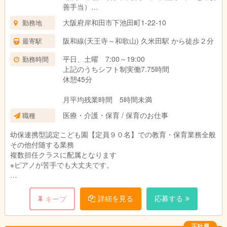
善手当）
※基本給は新卒者の場合の金額を表示。経験によ
大阪府岸和田市下池田町1-22-10
勤務地
り変動する。
阪和線(天王寺～和歌山) 久米田駅 から徒歩２分
最寄駅
通勤手当 全額支給（車・バイク通勤は定額
平日、土曜 7:00～19:00
勤務時間
3,000円）
上記のうちシフト制実働7.75時間
住宅手当あり 月5,000円～10,000円
休憩45分
昇給 年1回
賞与 年2回（4.1ヶ月）
月平均残業時間 5時間未満
※初年度3.1ヶ月 賞与年2回＋α（3月に一時
医療・介護・保育 / 保育のお仕事
職種
金）
※次年度4.1ヶ月 賞与年2回＋α（3月に一時
幼保連携型認定こども園【定員９０名】での教育・保育業務全般
金）
その他付随する業務
固定残業代なし
複数担任クラスに配属となります
試用期間なし
※ピアノが苦手でも大丈夫です。
従事すべき業務の変更：なし
就業の場所の変更：なし
詳細を見る
応募する
キープ
正社員