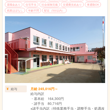
退職金あり
住宅手当
社会保険完備
交通費支給あり
車通勤OK
残業ほぼなし
年齢不問
駅近（5分以内）
月給 245,016円～
給与
給与内訳
・基本給 164,300円
・諸手当 80,716円
※諸手当内訳（特殊業務手当・調整手当・処遇改