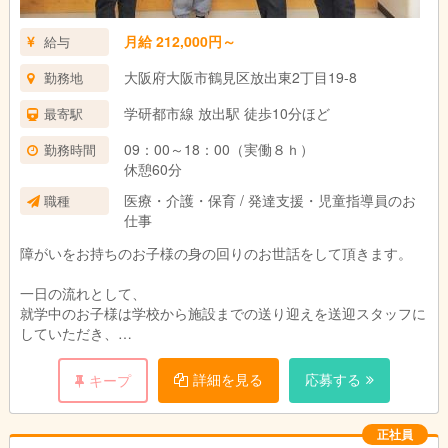
月給 212,000円～
給与
大阪府大阪市鶴見区放出東2丁目19-8
勤務地
学研都市線 放出駅 徒歩10分ほど
最寄駅
09：00～18：00（実働８ｈ）
勤務時間
休憩60分
医療・介護・保育 / 発達支援・児童指導員のお
職種
仕事
障がいをお持ちのお子様の身の回りのお世話をして頂きます。
一日の流れとして、
就学中のお子様は学校から施設までの送り迎えを送迎スタッフに
していただき、
施設にいる間は、学校で出された宿題をまずやって頂きます。そ
の際、一緒に考える手助けなどをしてもらいます。そのあとは、
詳細を見る
応募する
キープ
個人・個人に合わせたスケジュールに沿って一緒に過ごしていた
だきます。
帰りは、送迎スタッフに家まで送って頂きます。（＊福祉スタッ
正社員