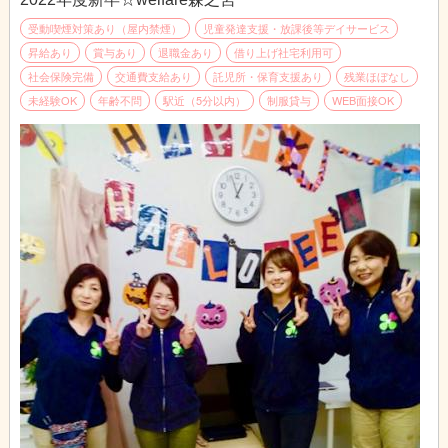
受動喫煙対策あり（屋内禁煙）
児童発達支援・放課後等デイサービス
昇給あり
賞与あり
退職金あり
借り上げ社宅利用可
社会保険完備
交通費支給あり
託児所・保育支援あり
残業ほぼなし
未経験OK
年齢不問
駅近（5分以内）
制服貸与
WEB面接OK