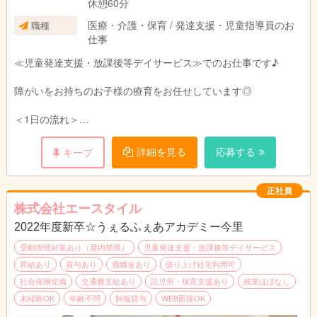
休憩60分
医療・介護・保育 / 発達支援・児童指導員のお
職種
仕事
≪児童発達支援・放課後等デイサービス≫でのお仕事です♪
障がいをお持ちのお子様の療育をお任せしています◎
＜1日の流れ＞
午前中はお子様のご自宅にお迎えに行きます♪
運転できるスタッフと指導員が2人一組で送迎していますので安
詳細を見る
応募する
キープ
心してくださいね♪
施設内では、午後からのレクリエーションや工作、学習プリント
の準備などを行います。
正社員
株式会社エースタイル
午後からは学校へ通っているお子様のお迎えに行きます♪
2022年度新卒☆うぇるふぇあアカデミー今里
施設に着いた子からおやつを食べていただいたり、宿題を行いま
す。
受動喫煙対策あり（屋内禁煙）
児童発達支援・放課後等デイサービス
お子さまの苦手なことをサポートしてくださいね☆
昇給あり
賞与あり
退職金あり
借り上げ社宅利用可
社会保険完備
交通費支給あり
託児所・保育支援あり
残業ほぼなし
また体を動かしたり、工作などのあそびで、様々な面からお子様
未経験OK
年齢不問
制服貸与
WEB面接OK
にアプローチしていただきます♪