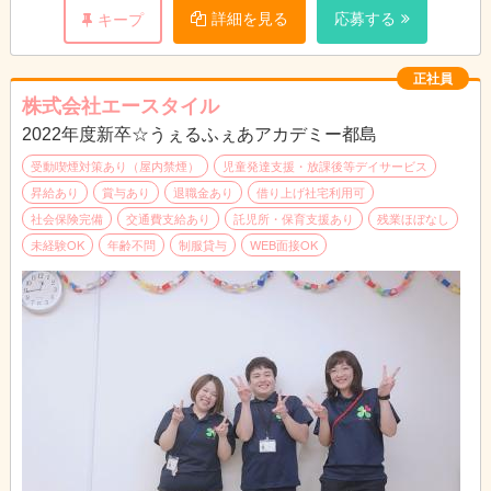
の際、一緒に考える手助けなどをしてもらいます。そのあとは、
詳細を見る
応募する
キープ
個人・個人に合わせたスケジュールに沿って一緒に過ごしていた
だきます。
帰りは、送迎スタッフに家まで送って頂きます。（＊福祉スタッ
正社員
フと送迎スタッフは別です）
株式会社エースタイル
2022年度新卒☆うぇるふぇあアカデミー都島
障がいをお持ちのお子様は周りより少し、苦手なことが多いだけ
です。
受動喫煙対策あり（屋内禁煙）
児童発達支援・放課後等デイサービス
その苦手なことを一緒にできるまで手助けする。そんなお仕事で
昇給あり
賞与あり
退職金あり
借り上げ社宅利用可
す。
社会保険完備
交通費支給あり
託児所・保育支援あり
残業ほぼなし
未経験OK
年齢不問
制服貸与
WEB面接OK