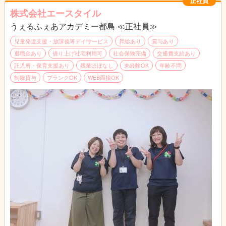
帰りは、送迎スタッフに家まで送って頂きます。（＊福祉スタッ
正社員
フと送迎スタッフは別です）
株式会社エースタイル
うぇるふぇあアカデミー都島 ≪正社員≫
障がいをお持ちのお子様は周りより少し、苦手なことが多いだけ
です。
児童発達支援・放課後等デイサービス
昇給あり
賞与あり
その苦手なことを一緒にできるまで手助けする。そんなお仕事で
退職金あり
借り上げ社宅利用可
社会保険完備
交通費支給あり
す。
託児所・保育支援あり
残業ほぼなし
未経験OK
年齢不問
制服貸与
ブランクOK
WEB面接OK