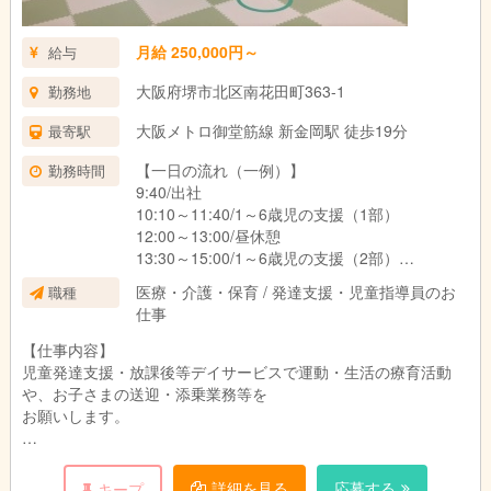
月給 250,000円～
給与
大阪府堺市北区南花田町363-1
勤務地
大阪メトロ御堂筋線 新金岡駅 徒歩19分
最寄駅
【一日の流れ（一例）】
勤務時間
9:40/出社
10:10～11:40/1～6歳児の支援（1部）
12:00～13:00/昼休憩
13:30～15:00/1～6歳児の支援（2部）
16:20～17:40/6～12歳児の支援
医療・介護・保育 / 発達支援・児童指導員のお
職種
18:00～18:30/片付け、送迎
仕事
18:40/退社
※その他の時間はサポートの準備や送迎、ミーテ
【仕事内容】
ィング
児童発達支援・放課後等デイサービスで運動・生活の療育活動
などがございます。
や、お子さまの送迎・添乗業務等を
お願いします。
【詳しいサポート内容について】
・感覚統合をベースとした専門的な運動プログラム
詳細を見る
応募する
キープ