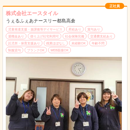
帰りは、送迎スタッフに家まで送って頂きます。（＊福祉スタッ
正社員
フと送迎スタッフは別です）
株式会社エースタイル
うぇるふぇあナースリー都島高倉
障がいをお持ちのお子様は周りより少し、苦手なことが多いだけ
です。
児童発達支援・放課後等デイサービス
昇給あり
賞与あり
その苦手なことを一緒にできるまで手助けする。そんなお仕事で
退職金あり
借り上げ社宅利用可
社会保険完備
交通費支給あり
す。
託児所・保育支援あり
残業ほぼなし
未経験OK
年齢不問
制服貸与
ブランクOK
WEB面接OK