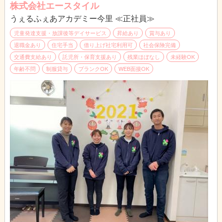
フと送迎スタッフは別です）
株式会社エースタイル
うぇるふぇあアカデミー今里 ≪正社員≫
障がいをお持ちのお子様は周りより少し、苦手なことが多いだけ
です。
児童発達支援・放課後等デイサービス
昇給あり
賞与あり
その苦手なことを一緒にできるまで手助けする。そんなお仕事で
退職金あり
住宅手当
借り上げ社宅利用可
社会保険完備
す。
交通費支給あり
託児所・保育支援あり
残業ほぼなし
未経験OK
年齢不問
制服貸与
ブランクOK
WEB面接OK