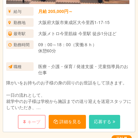
月給 205,000円～
給与
大阪府大阪市東成区大今里西1-17-15
勤務地
大阪メトロ今里筋線 今里駅 徒歩1分ほど
最寄駅
09：00～18：00（実働８ｈ）
勤務時間
休憩60分
医療・介護・保育 / 発達支援・児童指導員のお
職種
仕事
障がいをお持ちのお子様の身の回りのお世話をして頂きます。
一日の流れとして、
就学中のお子様は学校から施設までの送り迎えを送迎スタッフに
していただき、
施設にいる間は、学校で出された宿題をまずやって頂きます。そ
の際、一緒に考える手助けなどをしてもらいます。そのあとは、
詳細を見る
応募する
キープ
個人・個人に合わせたスケジュールに沿って一緒に過ごしていた
だきます。