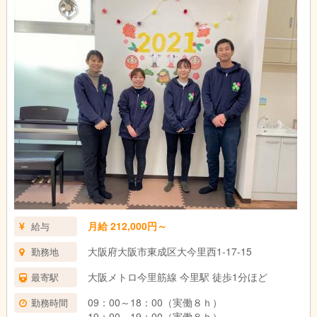
一緒に楽しく遊びながら、成長をサポートしてくださいね☆
夕方からはお子様をご自宅までお送りします♪
事務作業などを済ませて一日が終了です◎
月給 212,000円～
給与
大阪府大阪市東成区大今里西1-17-15
勤務地
大阪メトロ今里筋線 今里駅 徒歩1分ほど
最寄駅
09：00～18：00（実働８ｈ）
勤務時間
10：00～19：00（実働８ｈ）