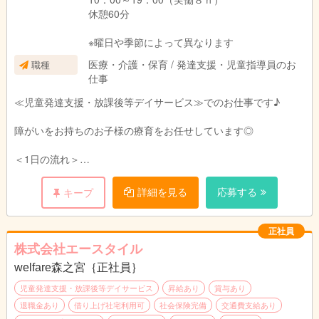
休憩60分
※曜日や季節によって異なります
医療・介護・保育 / 発達支援・児童指導員のお
職種
仕事
≪児童発達支援・放課後等デイサービス≫でのお仕事です♪
障がいをお持ちのお子様の療育をお任せしています◎
＜1日の流れ＞
午前中はお子様のご自宅にお迎えに行きます♪
運転できるスタッフと指導員が2人一組で送迎していますので安
詳細を見る
応募する
キープ
心してくださいね♪
施設内では、午後からのレクリエーションや工作、学習プリント
の準備などを行います。
正社員
株式会社エースタイル
午後からは学校へ通っているお子様のお迎えに行きます♪
welfare森之宮｛正社員｝
施設に着いた子からおやつを食べていただいたり、宿題を行いま
す。
児童発達支援・放課後等デイサービス
昇給あり
賞与あり
お子さまの苦手なことをサポートしてくださいね☆
退職金あり
借り上げ社宅利用可
社会保険完備
交通費支給あり