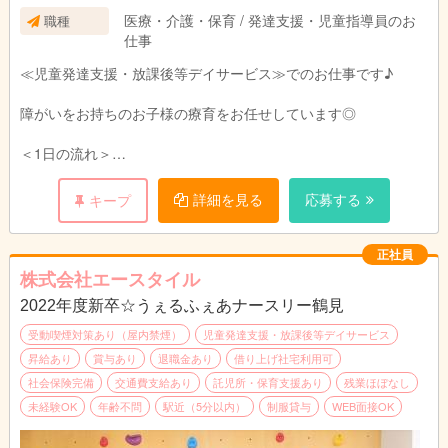
医療・介護・保育 / 発達支援・児童指導員のお
職種
仕事
≪児童発達支援・放課後等デイサービス≫でのお仕事です♪
障がいをお持ちのお子様の療育をお任せしています◎
＜1日の流れ＞
午前中はお子様のご自宅にお迎えに行きます♪
運転できるスタッフと指導員が2人一組で送迎していますので安
詳細を見る
応募する
キープ
心してくださいね♪
施設内では、午後からのレクリエーションや工作、学習プリント
の準備などを行います。
正社員
株式会社エースタイル
午後からは学校へ通っているお子様のお迎えに行きます♪
2022年度新卒☆うぇるふぇあナースリー鶴見
施設に着いた子からおやつを食べていただいたり、宿題を行いま
す。
受動喫煙対策あり（屋内禁煙）
児童発達支援・放課後等デイサービス
お子さまの苦手なことをサポートしてくださいね☆
昇給あり
賞与あり
退職金あり
借り上げ社宅利用可
社会保険完備
交通費支給あり
託児所・保育支援あり
残業ほぼなし
また体を動かしたり、工作などのあそびで、様々な面からお子様
未経験OK
年齢不問
駅近（5分以内）
制服貸与
WEB面接OK
にアプローチしていただきます♪
一緒に楽しく遊びながら、成長をサポートしてくださいね☆