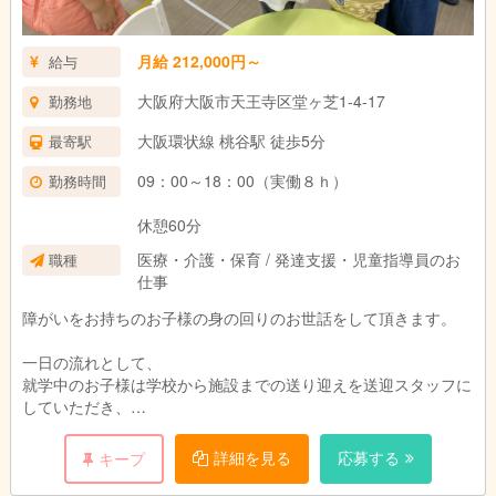
月給 212,000円～
給与
大阪府大阪市天王寺区堂ヶ芝1-4-17
勤務地
大阪環状線 桃谷駅 徒歩5分
最寄駅
09：00～18：00（実働８ｈ）
勤務時間
休憩60分
医療・介護・保育 / 発達支援・児童指導員のお
職種
仕事
障がいをお持ちのお子様の身の回りのお世話をして頂きます。
一日の流れとして、
就学中のお子様は学校から施設までの送り迎えを送迎スタッフに
していただき、
施設にいる間は、学校で出された宿題をまずやって頂きます。そ
の際、一緒に考える手助けなどをしてもらいます。そのあとは、
詳細を見る
応募する
キープ
個人・個人に合わせたスケジュールに沿って一緒に過ごしていた
だきます。