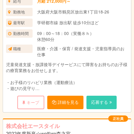
（冷蔵庫、電子レンジの使用もＯＫ。
月給 212,000円～
給与
お弁当持参の方も結構いますよ。）
大阪府大阪市鶴見区放出東1丁目18-26
勤務地
・前職は、幼稚園・小学校教諭、保育士の方が
多いです。
学研都市線 放出駅 徒歩10分ほど
最寄駅
お子さん一人ひとりとしっかりと向き合いたいという
転職動機をお持ちの方が多い傾向にあります。
09：00～18：00（実働８ｈ）
勤務時間
・職場の雰囲気としては、チームワークが
休憩60分
いいところだと思います。
医療・介護・保育 / 発達支援・児童指導員のお
困った事や悩み事なども、お互いに相談し合い
職種
仕事
ながら、運営に関わっていける環境です。
児童発達支援・放課後等デイサービスにて障害をお持ちのお子様
の療育業務をお任せします。
・お子様のリハビリ業務（運動療法）
・遊びの見守り
・学習のお手伝い
・送迎業務（添乗） など
詳細を見る
応募する
キープ
運動を通してお子様の成長をサポートしていただきます。
正社員
株式会社エースタイル
2022年度新卒☆welfare森之宮