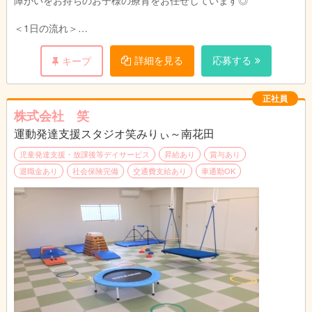
障がいをお持ちのお子様の療育をお任せしています◎
＜1日の流れ＞
午前中はお子様のご自宅にお迎えに行きます♪
運転できるスタッフと指導員が2人一組で送迎していますので安
詳細を見る
応募する
キープ
心してくださいね♪
施設内では、午後からのレクリエーションや工作、学習プリント
の準備などを行います。
正社員
株式会社 笑
午後からは学校へ通っているお子様のお迎えに行きます♪
運動発達支援スタジオ笑みりぃ～南花田
施設に着いた子からおやつを食べていただいたり、宿題を行いま
す。
児童発達支援・放課後等デイサービス
昇給あり
賞与あり
お子さまの苦手なことをサポートしてくださいね☆
退職金あり
社会保険完備
交通費支給あり
車通勤OK
また体を動かしたり、工作などのあそびで、様々な面からお子様
にアプローチしていただきます♪
一緒に楽しく遊びながら、成長をサポートしてくださいね☆
夕方からはお子様をご自宅までお送りします♪
事務作業などを済ませて一日が終了です◎