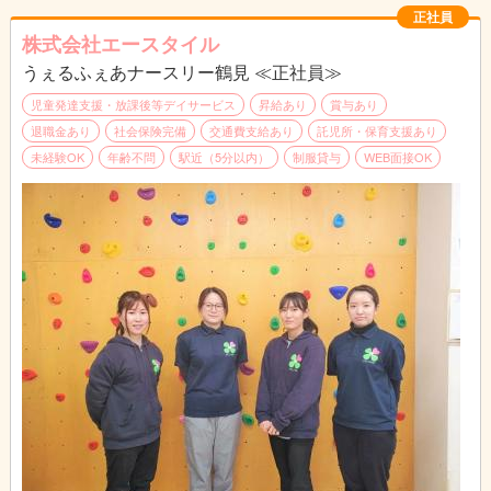
帰りは、送迎スタッフに家まで送って頂きます。（＊福祉スタッ
正社員
フと送迎スタッフは別です）
株式会社エースタイル
うぇるふぇあナースリー鶴見 ≪正社員≫
障がいをお持ちのお子様は周りより少し、苦手なことが多いだけ
です。
児童発達支援・放課後等デイサービス
昇給あり
賞与あり
その苦手なことを一緒にできるまで手助けする。そんなお仕事で
退職金あり
社会保険完備
交通費支給あり
託児所・保育支援あり
す。
未経験OK
年齢不問
駅近（5分以内）
制服貸与
WEB面接OK