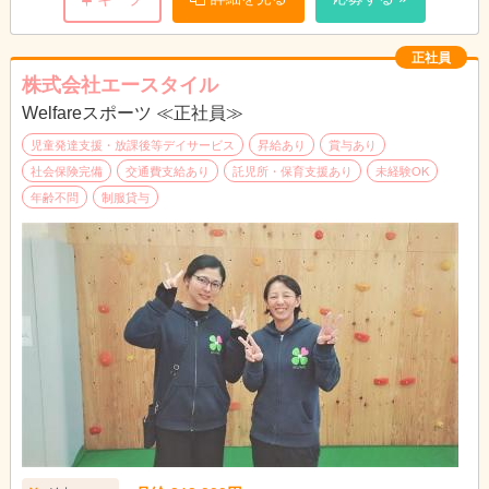
・リズムジャンプや粗大運動
・生活能力の向上に向けたトレーニング
「ビジョントレーニング」「ＡＤＬトレーニング」
正社員
「ソーシャルスキルトレーニング」
株式会社エースタイル
【職場環境について】
Welfareスポーツ ≪正社員≫
・完全週休二日制で、プライベートも充実！
・未経験・ブランクのある方も歓迎！
児童発達支援・放課後等デイサービス
昇給あり
賞与あり
当施設独自のプログラムも丁寧にお教えしますので
社会保険完備
交通費支給あり
託児所・保育支援あり
未経験OK
ご安心ください。
年齢不問
制服貸与
・運動を軸にした療育を行っており、プログラムが
しっかりと整っているのが特徴です。
プログラムが整っている分、何をすればいいのかが
明確なので、どうしていいかわからなくなったり、
迷ったりすることはほとんどないと思います。
また、運動を通して関わる事で、子ども達の成長が
目に見えてわかるので、やりがいを感じていただき
やすいお仕事だと思います。
・20代～中高年の方まで活躍しており、
会社全体の平均年齢は29歳です。
やや女性の多い職場になります。
・休憩スペースやお昼を食べる場所もありますので
ご安心ください。