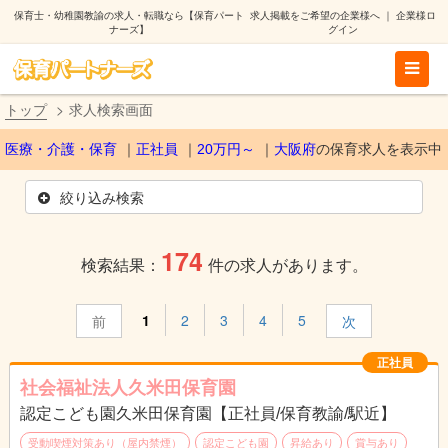
保育士・幼稚園教諭の求人・転職なら【保育パート
求人掲載をご希望の企業様へ
｜
企業様ロ
ナーズ】
グイン
トップ
求人検索画面
医療・介護・保育
正社員
20万円～
大阪府
の保育求人を表示中
絞り込み検索
174
検索結果：
件の求人があります。
1
2
3
4
5
前
次
正社員
社会福祉法人久米田保育園
認定こども園久米田保育園【正社員/保育教諭/駅近】
受動喫煙対策あり（屋内禁煙）
認定こども園
昇給あり
賞与あり