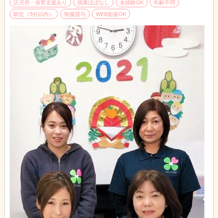
託児所・保育支援あり
残業ほぼなし
未経験OK
年齢不問
また体を動かしたり、工作などのあそびで、様々な面からお子様
駅近（5分以内）
制服貸与
WEB面接OK
にアプローチしていただきます♪
一緒に楽しく遊びながら、成長をサポートしてくださいね☆
夕方からはお子様をご自宅までお送りします♪
事務作業などを済ませて一日が終了です◎