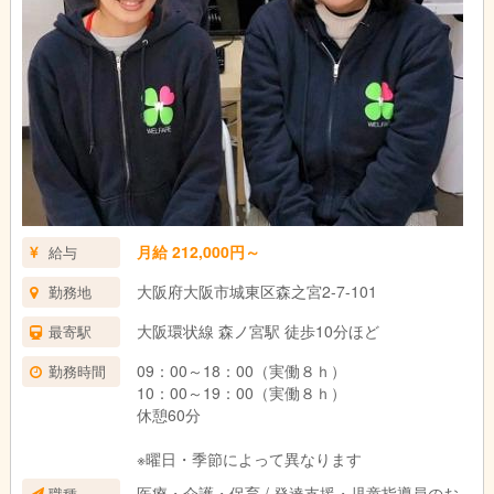
月給 212,000円～
給与
大阪府大阪市城東区森之宮2-7-101
勤務地
大阪環状線 森ノ宮駅 徒歩10分ほど
最寄駅
09：00～18：00（実働８ｈ）
勤務時間
10：00～19：00（実働８ｈ）
休憩60分
※曜日・季節によって異なります
医療・介護・保育 / 発達支援・児童指導員のお
職種