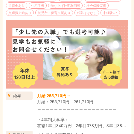
退職金あり
住宅手当
借り上げ社宅利用可
社会保険完備
交通費支給あり
託児所・保育支援あり
残業ほぼなし
未経験OK
月給 255,710円～
給与
月給：255,710円～261,710円
＿＿＿＿＿＿＿＿＿＿＿＿＿＿＿＿＿＿＿
・4年制大学卒：
在籍1年目340万円、2年目378万円、3年目382
万円