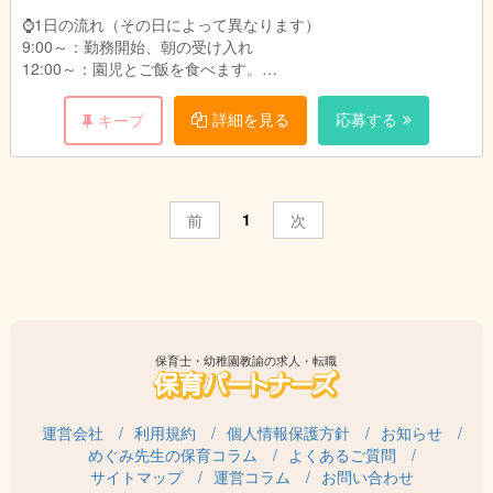
・3年制短大・専門卒：月給258,710円
・9:00～18:00
⌚1日の流れ（その日によって異なります）
・2年制短大・専門卒：月給255,710円
・10:00～19:00
9:00～：勤務開始、朝の受け入れ
・11:00～20:00
12:00～：園児とご飯を食べます。
給与詳細：
13:00～：休憩
・基本給：167,391円～172,791円
※土曜日出勤：月に2~3度程度
14:00～：午睡見守り
詳細を見る
応募する
キープ
・処遇改善Ⅰ手当：47,697円～47,697円
15:00～：おやつの配膳
・処遇改善Ⅱ手当：5,039円～5,039円
17:00～：降園、引き渡し
・処遇改善Ⅲ手当：8,999円～8,999円
18:00：勤務終了
・大分市加算手当：998円
・固定残業代15時間分：25,586円～26,186円
1
前
次
★昼食350円（おやつ付き）
※固定残業代は時間外労働の有無にかかわらず、
★動きやすい服装で勤務OK!（制服等はございません。）
15時間分を支給。超過分は追加支給
★実地試験なし
※上記手当に関しては国、行政の事業により変更
する場合あり
※仕事内容の変更範囲（法人の定める業務）
別途支給
保育士・幼稚園教諭の求人・転職
・役職手当：10,500円～31,000円（主任・副主
任、フロアリーダー）
・通勤手当：公共交通機関利用:定期代 自家用
車:上限16,500円
運営会社
利用規約
個人情報保護方針
お知らせ
・こども手当：1.2人目は毎月7,500円。3人目以
めぐみ先生の保育コラム
よくあるご質問
降は毎月15,000円（支給条件あり）
サイトマップ
運営コラム
お問い合わせ