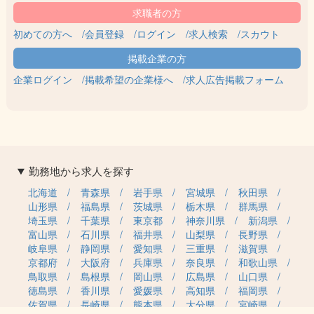
・家賃手当(借上げ社宅制度適用対象外の場合)上
限20,000円
＿＿＿＿＿＿＿＿＿＿＿＿＿＿＿＿＿＿＿
初めての方へ
会員登録
ログイン
求人検索
スカウト
昇給：年1回 （法人内規程による）
賞与：年2回（基本給3ヵ月分） ※初年度は1.5
企業ログイン
掲載希望の企業様へ
求人広告掲載フォーム
ヵ月✨令和6年度は夏に業績連動賞与 一律14万
円、年度末に年度末賞与1.0か月分支給実績あり
試用期間：6ヶ月（同条件）
勤務地から求人を探す
北海道
青森県
岩手県
宮城県
秋田県
山形県
福島県
茨城県
栃木県
群馬県
埼玉県
千葉県
東京都
神奈川県
新潟県
富山県
石川県
福井県
山梨県
長野県
岐阜県
静岡県
愛知県
三重県
滋賀県
京都府
大阪府
兵庫県
奈良県
和歌山県
鳥取県
島根県
岡山県
広島県
山口県
徳島県
香川県
愛媛県
高知県
福岡県
佐賀県
長崎県
熊本県
大分県
宮崎県