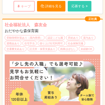
・基本給：167,391円～172,791円
※土曜日出勤：月に2~3度程度
14:00～：午睡見守り
詳細を見る
応募する
キープ
・処遇改善Ⅰ手当：47,697円～47,697円
15:00～：おやつの配膳
・処遇改善Ⅱ手当：5,039円～5,039円
17:00～：降園、引き渡し
・処遇改善Ⅲ手当：8,999円～8,999円
18:00：勤務終了
正社員
・大分市加算手当：998円
社会福祉法人 森友会
・固定残業代15時間分：25,586円～26,186円
★昼食350円（おやつ付き）
※固定残業代は時間外労働の有無にかかわらず、
おだやかな森保育園
★動きやすい服装で勤務OK!（制服等はございません。）
15時間分を支給。超過分は追加支給
★実地試験なし
受動喫煙対策あり（屋内禁煙）
認定こども園
昇給あり
賞与あり
※上記手当に関しては国、行政の事業により変更
退職金あり
住宅手当
借り上げ社宅利用可
社会保険完備
する場合あり
※仕事内容の変更範囲（法人の定める業務）
交通費支給あり
託児所・保育支援あり
残業ほぼなし
未経験OK
別途支給
・役職手当：10,500円～31,000円（主任・副主
任、フロアリーダー）
・通勤手当：公共交通機関利用:定期代 自家用
車:上限16,500円
・こども手当：1.2人目は毎月7,500円。3人目以
降は毎月15,000円（支給条件あり）
・家賃手当(借上げ社宅制度適用対象外の場合)上
限20,000円
＿＿＿＿＿＿＿＿＿＿＿＿＿＿＿＿＿＿＿
昇給：年1回 （法人内規程による）