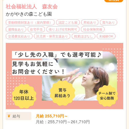
・大分市加算手当：998円
社会福祉法人 森友会
・固定残業代15時間分：25,586円～26,186円
★昼食350円（おやつ付き）
※固定残業代は時間外労働の有無にかかわらず、
かがやきの森こども園
★動きやすい服装で勤務OK!（制服等はございません。）
15時間分を支給。超過分は追加支給
★実地試験なし
受動喫煙対策あり（屋内禁煙）
認定こども園
昇給あり
賞与あり
※上記手当に関しては国、行政の事業により変更
退職金あり
住宅手当
借り上げ社宅利用可
社会保険完備
する場合あり
※仕事内容の変更範囲（法人の定める業務）
交通費支給あり
託児所・保育支援あり
残業ほぼなし
未経験OK
別途支給
・役職手当：10,500円～31,000円（主任・副主
任、フロアリーダー）
・通勤手当：公共交通機関利用:定期代 自家用
車:上限16,500円
・こども手当：1.2人目は毎月7,500円。3人目以
降は毎月15,000円（支給条件あり）
・家賃手当(借上げ社宅制度適用対象外の場合)上
限20,000円
＿＿＿＿＿＿＿＿＿＿＿＿＿＿＿＿＿＿＿
昇給：年1回 （法人内規程による）
賞与：年2回（基本給3ヵ月分） ※初年度は1.5
月給 255,710円～
給与
ヵ月✨令和6年度は夏に業績連動賞与 一律14万
月給：255,710円～261,710円
円、年度末に年度末賞与1.0か月分支給実績あり
＿＿＿＿＿＿＿＿＿＿＿＿＿＿＿＿＿＿＿