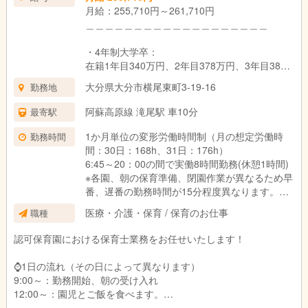
月給：255,710円～261,710円
円、年度末に年度末賞与1.0か月分支給実績あり
＿＿＿＿＿＿＿＿＿＿＿＿＿＿＿＿＿＿＿
試用期間：6ヶ月（同条件）
・4年制大学卒：
在籍1年目340万円、2年目378万円、3年目382
万円
大分県大分市横尾東町3-19-16
勤務地
・3年制短大・専門卒：
阿蘇高原線 滝尾駅 車10分
最寄駅
在籍1年目336万円、2年目366万円、3年目378
万円
1か月単位の変形労働時間制（月の想定労働時
勤務時間
間：30日：168h、31日：176h）
・2年制短大・専門卒：
6:45～20：00の間で実働8時間勤務(休憩1時間)
在籍1年目332万円、2年目361万円、3年目373
※各園、朝の保育準備、閉園作業が異なるため早
万円
番、遅番の勤務時間が15分程度異なります。
＿＿＿＿＿＿＿＿＿＿＿＿＿＿＿＿＿＿＿
医療・介護・保育 / 保育のお仕事
職種
シフト例：
■新卒：
・6:45～15:45
認可保育園における保育士業務をお任せいたします！
・4年生大学卒：月給261,710円
・8:00～17:00
・3年制短大・専門卒：月給258,710円
・9:00～18:00
⌚1日の流れ（その日によって異なります）
・2年制短大・専門卒：月給255,710円
・10:00～19:00
9:00～：勤務開始、朝の受け入れ
・11:00～20:00
12:00～：園児とご飯を食べます。
給与詳細：
13:00～：休憩