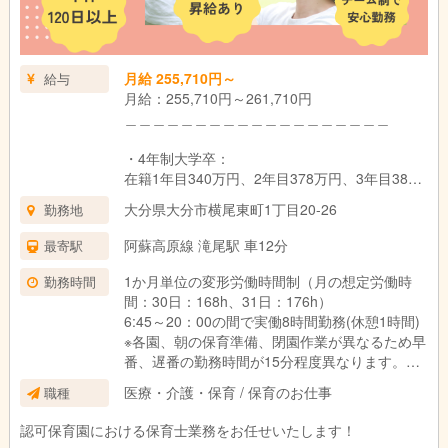
＿＿＿＿＿＿＿＿＿＿＿＿＿＿＿＿＿＿＿
昇給：年1回 （法人内規程による）
賞与：年2回（基本給3ヵ月分） ※初年度は1.5
月給 255,710円～
給与
ヵ月✨令和6年度は夏に業績連動賞与 一律14万
月給：255,710円～261,710円
円、年度末に年度末賞与1.0か月分支給実績あり
＿＿＿＿＿＿＿＿＿＿＿＿＿＿＿＿＿＿＿
試用期間：6ヶ月（同条件）
・4年制大学卒：
在籍1年目340万円、2年目378万円、3年目382
万円
大分県大分市横尾東町1丁目20-26
勤務地
・3年制短大・専門卒：
阿蘇高原線 滝尾駅 車12分
最寄駅
在籍1年目336万円、2年目366万円、3年目378
万円
1か月単位の変形労働時間制（月の想定労働時
勤務時間
間：30日：168h、31日：176h）
・2年制短大・専門卒：
6:45～20：00の間で実働8時間勤務(休憩1時間)
在籍1年目332万円、2年目361万円、3年目373
※各園、朝の保育準備、閉園作業が異なるため早
万円
番、遅番の勤務時間が15分程度異なります。
＿＿＿＿＿＿＿＿＿＿＿＿＿＿＿＿＿＿＿
医療・介護・保育 / 保育のお仕事
職種
シフト例：
■新卒：
・6:45～15:45
認可保育園における保育士業務をお任せいたします！
・4年生大学卒：月給261,710円
・8:00～17:00