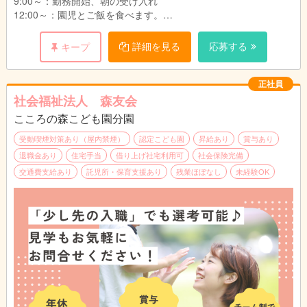
9:00～：勤務開始、朝の受け入れ
・11:00～20:00
12:00～：園児とご飯を食べます。
給与詳細：
13:00～：休憩
・基本給：167,391円～172,791円
※土曜日出勤：月に2~3度程度
14:00～：午睡見守り
詳細を見る
応募する
キープ
・処遇改善Ⅰ手当：47,697円～47,697円
15:00～：おやつの配膳
・処遇改善Ⅱ手当：5,039円～5,039円
17:00～：降園、引き渡し
・処遇改善Ⅲ手当：8,999円～8,999円
18:00：勤務終了
正社員
・大分市加算手当：998円
社会福祉法人 森友会
・固定残業代15時間分：25,586円～26,186円
★昼食350円（おやつ付き）
※固定残業代は時間外労働の有無にかかわらず、
こころの森こども園分園
★動きやすい服装で勤務OK!（制服等はございません。）
15時間分を支給。超過分は追加支給
★実地試験なし
受動喫煙対策あり（屋内禁煙）
認定こども園
昇給あり
賞与あり
※上記手当に関しては国、行政の事業により変更
退職金あり
住宅手当
借り上げ社宅利用可
社会保険完備
する場合あり
※仕事内容の変更範囲（法人の定める業務）
交通費支給あり
託児所・保育支援あり
残業ほぼなし
未経験OK
別途支給
・役職手当：10,500円～31,000円（主任・副主
任、フロアリーダー）
・通勤手当：公共交通機関利用:定期代 自家用
車:上限16,500円
・こども手当：1.2人目は毎月7,500円。3人目以
降は毎月15,000円（支給条件あり）
・家賃手当(借上げ社宅制度適用対象外の場合)上
限20,000円