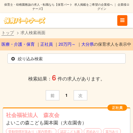
保育士・幼稚園教諭の求人・転職なら【保育パート
求人掲載をご希望の企業様へ
｜
企業様ロ
ナーズ】
グイン
トップ
求人検索画面
医療・介護・保育
正社員
20万円～
大分県
の保育求人を表示中
絞り込み検索
6
検索結果：
件の求人があります。
1
前
次
正社員
社会福祉法人 森友会
よいこの森こども園本園（大在園舎）
受動喫煙対策あり（屋内禁煙）
認定こども園
昇給あり
賞与あり