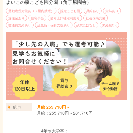
※固定残業代は時間外労働の有無にかかわらず、
よいこの森こども園分園（角子原園舎）
★動きやすい服装で勤務OK!（制服等はございません。）
15時間分を支給。超過分は追加支給
★実地試験なし
受動喫煙対策あり（屋内禁煙）
認定こども園
昇給あり
賞与あり
※上記手当に関しては国、行政の事業により変更
退職金あり
住宅手当
借り上げ社宅利用可
社会保険完備
する場合あり
※仕事内容の変更範囲（法人の定める業務）
交通費支給あり
託児所・保育支援あり
残業ほぼなし
未経験OK
別途支給
・役職手当：10,500円～31,000円（主任・副主
任、フロアリーダー）
・通勤手当：公共交通機関利用:定期代 自家用
車:上限16,500円
・こども手当：1.2人目は毎月7,500円。3人目以
降は毎月15,000円（支給条件あり）
・家賃手当(借上げ社宅制度適用対象外の場合)上
限20,000円
＿＿＿＿＿＿＿＿＿＿＿＿＿＿＿＿＿＿＿
昇給：年1回 （法人内規程による）
賞与：年2回（基本給3ヵ月分） ※初年度は1.5
月給 255,710円～
給与
ヵ月✨令和6年度は夏に業績連動賞与 一律14万
月給：255,710円～261,710円
円、年度末に年度末賞与1.0か月分支給実績あり
＿＿＿＿＿＿＿＿＿＿＿＿＿＿＿＿＿＿＿
試用期間：6ヶ月（同条件）
・4年制大学卒：