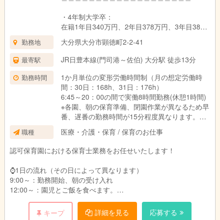
試用期間：6ヶ月（同条件）
・4年制大学卒：
在籍1年目340万円、2年目378万円、3年目382
万円
大分県大分市顕徳町2-2-41
勤務地
・3年制短大・専門卒：
JR日豊本線(門司港～佐伯) 大分駅 徒歩13分
最寄駅
在籍1年目336万円、2年目366万円、3年目378
万円
1か月単位の変形労働時間制（月の想定労働時
勤務時間
間：30日：168h、31日：176h）
・2年制短大・専門卒：
6:45～20：00の間で実働8時間勤務(休憩1時間)
在籍1年目332万円、2年目361万円、3年目373
※各園、朝の保育準備、閉園作業が異なるため早
万円
番、遅番の勤務時間が15分程度異なります。
＿＿＿＿＿＿＿＿＿＿＿＿＿＿＿＿＿＿＿
医療・介護・保育 / 保育のお仕事
職種
シフト例：
■新卒：
・6:45～15:45
認可保育園における保育士業務をお任せいたします！
・4年生大学卒：月給261,710円
・8:00～17:00
・3年制短大・専門卒：月給258,710円
・9:00～18:00
⌚1日の流れ（その日によって異なります）
・2年制短大・専門卒：月給255,710円
・10:00～19:00
9:00～：勤務開始、朝の受け入れ
・11:00～20:00
12:00～：園児とご飯を食べます。
給与詳細：
13:00～：休憩
・基本給：167,391円～172,791円
※土曜日出勤：月に2~3度程度
14:00～：午睡見守り
詳細を見る
応募する
キープ
・処遇改善Ⅰ手当：47,697円～47,697円
15:00～：おやつの配膳