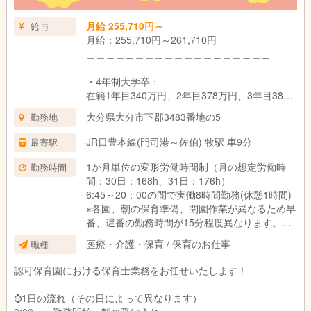
賞与：年2回（基本給3ヵ月分） ※初年度は1.5
月給 255,710円～
給与
ヵ月✨令和6年度は夏に業績連動賞与 一律14万
月給：255,710円～261,710円
円、年度末に年度末賞与1.0か月分支給実績あり
＿＿＿＿＿＿＿＿＿＿＿＿＿＿＿＿＿＿＿
試用期間：6ヶ月（同条件）
・4年制大学卒：
在籍1年目340万円、2年目378万円、3年目382
万円
大分県大分市下郡3483番地の5
勤務地
・3年制短大・専門卒：
JR日豊本線(門司港～佐伯) 牧駅 車9分
最寄駅
在籍1年目336万円、2年目366万円、3年目378
万円
1か月単位の変形労働時間制（月の想定労働時
勤務時間
間：30日：168h、31日：176h）
・2年制短大・専門卒：
6:45～20：00の間で実働8時間勤務(休憩1時間)
在籍1年目332万円、2年目361万円、3年目373
※各園、朝の保育準備、閉園作業が異なるため早
万円
番、遅番の勤務時間が15分程度異なります。
＿＿＿＿＿＿＿＿＿＿＿＿＿＿＿＿＿＿＿
医療・介護・保育 / 保育のお仕事
職種
シフト例：
■新卒：
・6:45～15:45
認可保育園における保育士業務をお任せいたします！
・4年生大学卒：月給261,710円
・8:00～17:00
・3年制短大・専門卒：月給258,710円
・9:00～18:00
⌚1日の流れ（その日によって異なります）
・2年制短大・専門卒：月給255,710円
・10:00～19:00