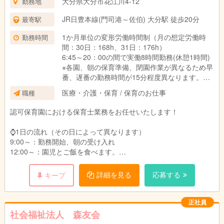
大分県大分市花江川4-12
勤務地
・3年制短大・専門卒：
JR日豊本線(門司港～佐伯) 大分駅 徒歩20分
最寄駅
在籍1年目336万円、2年目366万円、3年目378
万円
1か月単位の変形労働時間制（月の想定労働時
勤務時間
間：30日：168h、31日：176h）
・2年制短大・専門卒：
6:45～20：00の間で実働8時間勤務(休憩1時間)
在籍1年目332万円、2年目361万円、3年目373
※各園、朝の保育準備、閉園作業が異なるため早
万円
番、遅番の勤務時間が15分程度異なります。
＿＿＿＿＿＿＿＿＿＿＿＿＿＿＿＿＿＿＿
医療・介護・保育 / 保育のお仕事
職種
シフト例：
■新卒：
・6:45～15:45
認可保育園における保育士業務をお任せいたします！
・4年生大学卒：月給261,710円
・8:00～17:00
・3年制短大・専門卒：月給258,710円
・9:00～18:00
⌚1日の流れ（その日によって異なります）
・2年制短大・専門卒：月給255,710円
・10:00～19:00
9:00～：勤務開始、朝の受け入れ
・11:00～20:00
12:00～：園児とご飯を食べます。
給与詳細：
13:00～：休憩
・基本給：167,391円～172,791円
※土曜日出勤：月に2~3度程度
14:00～：午睡見守り
詳細を見る
応募する
キープ
・処遇改善Ⅰ手当：47,697円～47,697円
15:00～：おやつの配膳
・処遇改善Ⅱ手当：5,039円～5,039円
17:00～：降園、引き渡し
・処遇改善Ⅲ手当：8,999円～8,999円
18:00：勤務終了
正社員
・大分市加算手当：998円
社会福祉法人 森友会
・固定残業代15時間分：25,586円～26,186円
★昼食350円（おやつ付き）