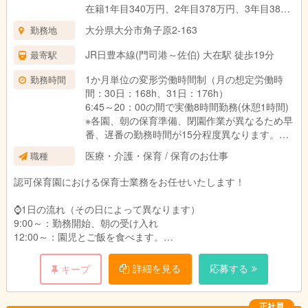
在籍1年目340万円、2年目378万円、3年目382
万円
大分県大分市角子原2-163
勤務地
・3年制短大・専門卒：
JR日豊本線(門司港～佐伯) 大在駅 徒歩19分
最寄駅
在籍1年目336万円、2年目366万円、3年目378
万円
1か月単位の変形労働時間制（月の想定労働時
勤務時間
間：30日：168h、31日：176h）
・2年制短大・専門卒：
6:45～20：00の間で実働8時間勤務(休憩1時間)
在籍1年目332万円、2年目361万円、3年目373
※各園、朝の保育準備、閉園作業が異なるため早
万円
番、遅番の勤務時間が15分程度異なります。
＿＿＿＿＿＿＿＿＿＿＿＿＿＿＿＿＿＿＿
医療・介護・保育 / 保育のお仕事
職種
シフト例：
■新卒：
・6:45～15:45
認可保育園における保育士業務をお任せいたします！
・4年生大学卒：月給261,710円
・8:00～17:00
・3年制短大・専門卒：月給258,710円
・9:00～18:00
⌚1日の流れ（その日によって異なります）
・2年制短大・専門卒：月給255,710円
・10:00～19:00
9:00～：勤務開始、朝の受け入れ
・11:00～20:00
12:00～：園児とご飯を食べます。
給与詳細：
13:00～：休憩
・基本給：167,391円～172,791円
※土曜日出勤：月に2~3度程度
14:00～：午睡見守り
詳細を見る
応募する
キープ
・処遇改善Ⅰ手当：47,697円～47,697円
15:00～：おやつの配膳
・処遇改善Ⅱ手当：5,039円～5,039円
17:00～：降園、引き渡し
・処遇改善Ⅲ手当：8,999円～8,999円
18:00：勤務終了
正社員