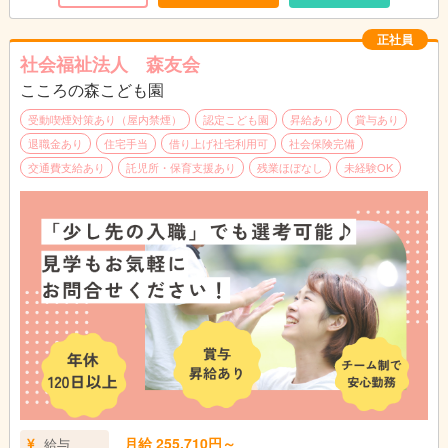
・処遇改善Ⅱ手当：5,039円～5,039円
17:00～：降園、引き渡し
・処遇改善Ⅲ手当：8,999円～8,999円
18:00：勤務終了
正社員
・大分市加算手当：998円
社会福祉法人 森友会
・固定残業代15時間分：25,586円～26,186円
★昼食350円（おやつ付き）
※固定残業代は時間外労働の有無にかかわらず、
こころの森こども園
★動きやすい服装で勤務OK!（制服等はございません。）
15時間分を支給。超過分は追加支給
★実地試験なし
受動喫煙対策あり（屋内禁煙）
認定こども園
昇給あり
賞与あり
※上記手当に関しては国、行政の事業により変更
退職金あり
住宅手当
借り上げ社宅利用可
社会保険完備
する場合あり
※仕事内容の変更範囲（法人の定める業務）
交通費支給あり
託児所・保育支援あり
残業ほぼなし
未経験OK
別途支給
・役職手当：10,500円～31,000円（主任・副主
任、フロアリーダー）
・通勤手当：公共交通機関利用:定期代 自家用
車:上限16,500円
・こども手当：1.2人目は毎月7,500円。3人目以
降は毎月15,000円（支給条件あり）
・家賃手当(借上げ社宅制度適用対象外の場合)上
限20,000円
＿＿＿＿＿＿＿＿＿＿＿＿＿＿＿＿＿＿＿
昇給：年1回 （法人内規程による）
賞与：年2回（基本給3ヵ月分） ※初年度は1.5
月給 255,710円～
給与
ヵ月✨令和6年度は夏に業績連動賞与 一律14万